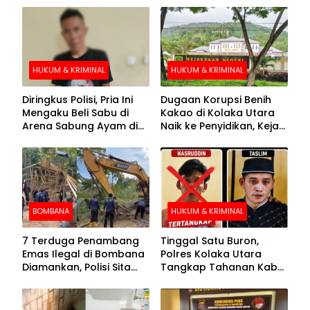
HUKUM & KRIMINAL
HUKUM & KRIMINAL
Diringkus Polisi, Pria Ini
Dugaan Korupsi Benih
Mengaku Beli Sabu di
Kakao di Kolaka Utara
Arena Sabung Ayam di
Naik ke Penyidikan, Kejari
Kolaka
Periksa Sejumlah Pihak
BOMBANA
HUKUM & KRIMINAL
7 Terduga Penambang
Tinggal Satu Buron,
Emas Ilegal di Bombana
Polres Kolaka Utara
Diamankan, Polisi Sita
Tangkap Tahanan Kabur
Mesin Dompeng hingga
ke-10 di Hari ke-21
Crusher
Pengejaran