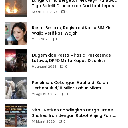
Langit China Bergetar! Gravity-1 Y2 Bawa
Tiga Satelit Diluncurkan Dari Laut Lepas
13 Oktober 2025
0
Resmi Berlaku, Registrasi Kartu SIM Kini
Wajib Verifikasi Wajah
2 Juli 2026
0
Dugem dan Pesta Miras di Puskesmas
Latowu, DPRD Minta Kapus Disanksi
9 Januari 2026
0
Penelitian: Cekungan Apollo di Bulan
Terbentuk 4,16 Miliar Tahun Silam
21 Agustus 2025
0
Viral! Netizen Bandingkan Harga Drone
Shahed Iran dengan Robot Anjing Polri,
Selisihnya Capai 5 Kali Lipat
14 Maret 2026
0