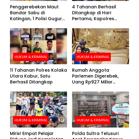
Penggerebekan Maut
4 Tahanan Berhasil
Bandar Sabu di
Ditangkap di Hari
Katingan, 1 Polisi Gugur
Pertama, Kapolres
dan 2 Hilang
Kolaka Utara Sarankan 7
Buronan Segera
Menyerahkan Diri
HUKUM & KRIMINAL
HUKUM & KRIMINAL
11 Tahanan Polres Kolaka
Rumah Anggota
Utara Kabur, Satu
Parlemen Digerebek,
Berhasil Ditangkap
Uang Rp927 Miliar
hingga BH Emas Disita
HUKUM & KRIMINAL
HUKUM & KRIMINAL
Miris! Empat Pelajar
Polda Sultra Telusuri