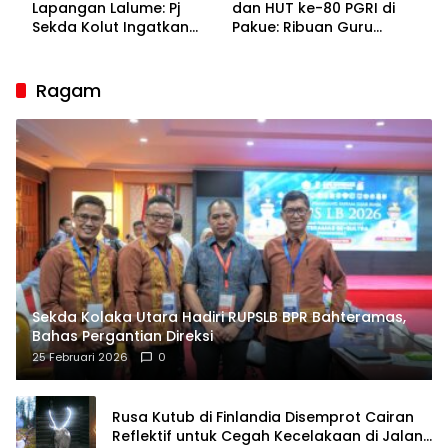
Lapangan Lalume: Pj
dan HUT ke-80 PGRI di
Sekda Kolut Ingatkan
Pakue: Ribuan Guru
Guru sebagai
Bakal Sesaki Lalume!
Penyangga Peradaban
Ragam
Sekda Kolaka Utara Hadiri RUPSLB BPR Bahteramas,
Bahas Pergantian Direksi
25 Februari 2026
0
Rusa Kutub di Finlandia Disemprot Cairan
Reflektif untuk Cegah Kecelakaan di Jalan