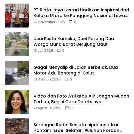
PT Riota Jaya Lestari Hadirkan Inspirasi dari
Kolaka Utara ke Panggung Nasional Lewat
Dua Penghargaan Bergengsi
27 November 2025
0
Usai Pesta Kameko, Duel Parang Dua
Warga Muna Barat Berujung Maut
13 Juli 2026
0
Gagal Menyalip di Jalan Berbelok, Dua
Motor Adu Banteng di Kolut
10 Januari 2026
0
Video dan Foto Asli atau AI? Jangan Mudah
Tertipu, Begini Cara Deteksinya
21 Agustus 2025
0
Serangan Rudal Senjata hipersonik Iran
Hantam Israel Selatan, Puluhan Korban