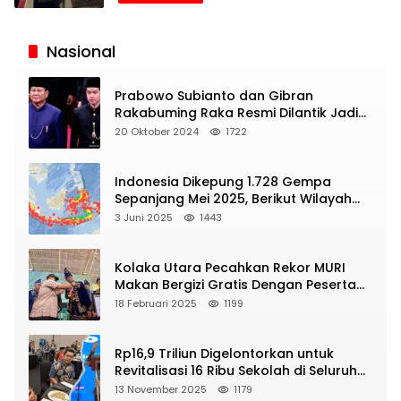
Siaran
Publik
Nasional
Prabowo Subianto dan Gibran
Rakabuming Raka Resmi Dilantik Jadi
Presiden dan Wapres RI
20 Oktober 2024
1722
Indonesia Dikepung 1.728 Gempa
Sepanjang Mei 2025, Berikut Wilayah
Yang Intens Diguncang!
3 Juni 2025
1443
Kolaka Utara Pecahkan Rekor MURI
Makan Bergizi Gratis Dengan Peserta
Terbanyak
18 Februari 2025
1199
Rp16,9 Triliun Digelontorkan untuk
Revitalisasi 16 Ribu Sekolah di Seluruh
Indonesia
13 November 2025
1179