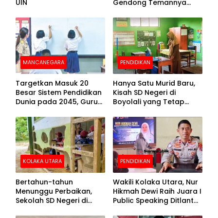
UIN
Gendong Temannya
yang Difabel Demi Bisa
Sekolah
MANCANEGARA
PENDIDIKAN
Targetkan Masuk 20
Hanya Satu Murid Baru,
Besar Sistem Pendidikan
Kisah SD Negeri di
Dunia pada 2045, Guru
Boyolali yang Tetap
Dapat Tunjangan hingga
Semangat Membuka
100 Persen
Kelas
KOLAKA UTARA
PENDIDIKAN
Bertahun-tahun
Wakili Kolaka Utara, Nur
Menunggu Perbaikan,
Hikmah Dewi Raih Juara I
Sekolah SD Negeri di
Public Speaking Ditlantas
Kolaka Utara Masih
Polda Sultra pada