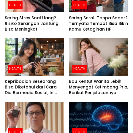
HEALTH
HEALTH
Sering Stres Soal Uang?
Sering Scroll Tanpa Sadar?
Risiko Serangan Jantung
Ternyata Tempat Bisa Bikin
Bisa Meningkat
Kamu Ketagihan HP
HEALTH
HEALTH
Kepribadian Seseorang
Bau Kentut Wanita Lebih
Bisa Diketahui dari Cara
Menyengat Ketimbang Pria,
Dia Bermedia Sosial, Ini
Berikut Penjelasannya
Temuan Peneliti
HEALTH
HEALTH