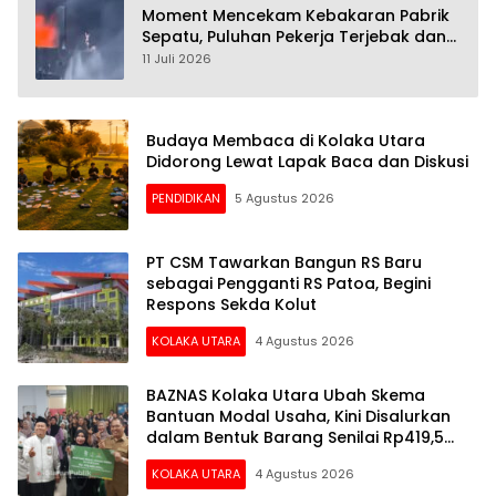
Moment Mencekam Kebakaran Pabrik
Sepatu, Puluhan Pekerja Terjebak dan
28 Orang Tewas
11 Juli 2026
Budaya Membaca di Kolaka Utara
Didorong Lewat Lapak Baca dan Diskusi
PENDIDIKAN
5 Agustus 2026
PT CSM Tawarkan Bangun RS Baru
sebagai Pengganti RS Patoa, Begini
Respons Sekda Kolut
KOLAKA UTARA
4 Agustus 2026
BAZNAS Kolaka Utara Ubah Skema
Bantuan Modal Usaha, Kini Disalurkan
dalam Bentuk Barang Senilai Rp419,5
Juta
KOLAKA UTARA
4 Agustus 2026