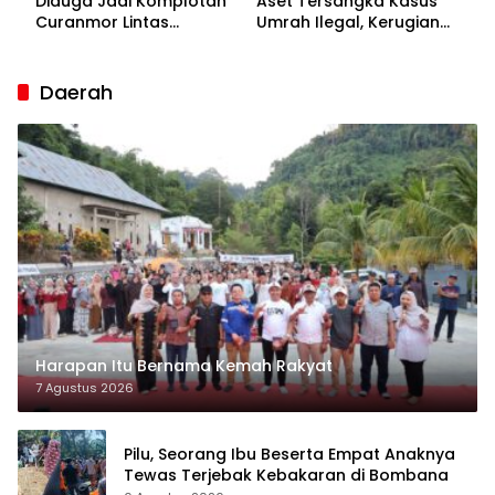
Diduga Jadi Komplotan
Aset Tersangka Kasus
Curanmor Lintas
Umrah Ilegal, Kerugian
Kabupaten
Korban Capai Rp7 Miliar
Daerah
Harapan Itu Bernama Kemah Rakyat
7 Agustus 2026
Pilu, Seorang Ibu Beserta Empat Anaknya
Tewas Terjebak Kebakaran di Bombana