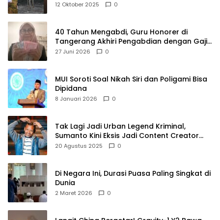
Raya
12 Oktober 2025
0
40 Tahun Mengabdi, Guru Honorer di
Tangerang Akhiri Pengabdian dengan Gaji
Rp414 Ribu
27 Juni 2026
0
MUI Soroti Soal Nikah Siri dan Poligami Bisa
Dipidana
8 Januari 2026
0
Tak Lagi Jadi Urban Legend Kriminal,
Sumanto Kini Eksis Jadi Content Creator
Mukbang
20 Agustus 2025
0
Di Negara Ini, Durasi Puasa Paling Singkat di
Dunia
2 Maret 2026
0