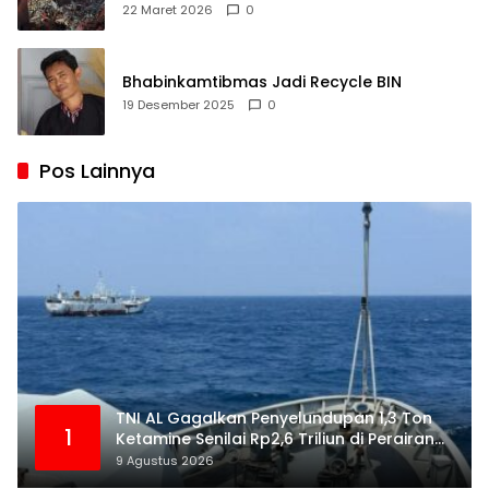
Dilaporkan Meninggal dan Ratusan Terluka
22 Maret 2026
0
Bhabinkamtibmas Jadi Recycle BIN
19 Desember 2025
0
Pos Lainnya
TNI AL Gagalkan Penyelundupan 1,3 Ton
1
Ketamine Senilai Rp2,6 Triliun di Perairan
Kepri
9 Agustus 2026