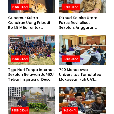
PENDIDIKAN
PENDIDIKAN
Gubernur Sultra
Dikbud Kolaka Utara
Gunakan Uang Pribadi
Fokus Revitalisasi
Rp 1,8 Miliar untuk
Sekolah, Anggaran
Beasiswa Mahasiswa,
Diproyeksikan Rp30
Pendaftaran Segera
Miliar
Dibuka
PENDIDIKAN
PENDIDIKAN
Tiga Hari Tanpa Internet,
700 Mahasiswa
Sekolah Relawan JaRIKU
Universitas Tamalatea
Tebar Inspirasi di Desa
Makassar Ikuti UAS
Selama Lima Hari
PENDIDIKAN
NASIONAL