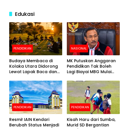
Edukasi
PENDIDIKAN
NASIONAL
Budaya Membaca di
MK Putuskan Anggaran
Kolaka Utara Didorong
Pendidikan Tak Boleh
Lewat Lapak Baca dan
Lagi Biayai MBG Mulai
Diskusi
APBN 2028
PENDIDIKAN
PENDIDIKAN
Resmi! IAIN Kendari
Kisah Haru dari Sumba,
Berubah Status Menjadi
Murid SD Bergantian