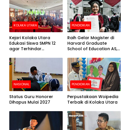
Beralas Tanah dan
Puncak Hari
Dinding Bolong-bolong
Bhayangkara ke-80
KOLAKA UTARA
PENDIDIKAN
Kejari Kolaka Utara
Raih Gelar Magister di
Edukasi Siswa SMPN 12
Harvard Graduate
agar Terhindar
School of Education AS,
Pelanggaran Hukum
Anies Baswedan Unggah
Foto Putrinya Perlihatkan
Ijazah
NASIONAL
PENDIDIKAN
Status Guru Honorer
Perpustakaan Woipedia
Dihapus Mulai 2027
Terbaik di Kolaka Utara