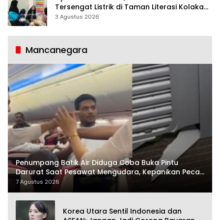
Tersengat Listrik di Taman Literasi Kolaka
Utara
3 Agustus 2026
Mancanegara
Penumpang Batik Air Diduga Coba Buka Pintu
Darurat Saat Pesawat Mengudara, Kepanikan Pecah
di Dalam Kabin
7 Agustus 2026
Korea Utara Sentil Indonesia dan