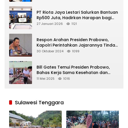
PT Riota Jaya Lestari Salurkan Bantuan
Rp500 Juta, Hadirkan Harapan bagi
Korban Bencana di Sumatera
27 Januari 2026
1121
Respon Arahan Presiden Prabowo,
Kapolri Perintahkan Jajarannya Tindak
Tegas Pelaku Judi Online
30 Oktober 2024
1099
Bill Gates Temui Presiden Prabowo,
Bahas Kerja Sama Kesehatan dan
Program Makan Bergizi Gratis
11 Mei 2025
1016
Sulawesi Tenggara