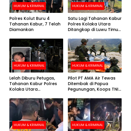
HUKUM & KRIMINAL
HUKUM & KRIMINAL
Polres Kolut Buru 4
Satu Lagi Tahanan Kabur
Tahanan Kabur, 7 Telah
Polres Kolaka Utara
Diamankan
Ditangkap di Luwu Timur,
Lima Masih Buron
HUKUM & KRIMINAL
HUKUM & KRIMINAL
Lelah Diburu Petugas,
Pilot PT AMA Air Tewas
Tahanan Kabur Polres
Ditembak di Papua
Kolaka Utara
Pegunungan, Koops TNI
Menyerahkan Diri
Habema Berhasil
Evakuasi Jenazah
Korban
HUKUM & KRIMINAL
HUKUM & KRIMINAL