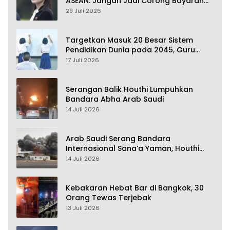
ASEAN: Jangan Jadi Corong Bayaran
Amerika Serikat
29 Juli 2026
Targetkan Masuk 20 Besar Sistem
Pendidikan Dunia pada 2045, Guru
Dapat Tunjangan hingga 100 Persen
17 Juli 2026
Serangan Balik Houthi Lumpuhkan
Bandara Abha Arab Saudi
14 Juli 2026
Arab Saudi Serang Bandara
Internasional Sana’a Yaman, Houthi
Siap Serang Balik
14 Juli 2026
Kebakaran Hebat Bar di Bangkok, 30
Orang Tewas Terjebak
13 Juli 2026