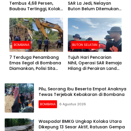
Tembus 4,68 Persen,
SAR La Jedi, Nelayan
Baubau Tertinggi, Kolaka
Buton Belum Ditemukan
Posisi Kedua
Setelah Sepekan Dicari
BOMBANA
BUTON SELATAN
7 Terduga Penambang
Tujuh Hari Pencarian
Emas Ilegal di Bombana
Nihil, Operasi SAR Remaja
Diamankan, Polisi Sita
Hilang di Perairan Lande
Mesin Dompeng hingga
Buton Selatan Dihentikan
Crusher
Pilu, Seorang Ibu Beserta Empat Anaknya
Tewas Terjebak Kebakaran di Bombana
BOMBANA
6 Agustus 2026
Waspada! BMKG Ungkap Kolaka Utara
Dikepung 13 Sesar Aktif, Ratusan Gempa