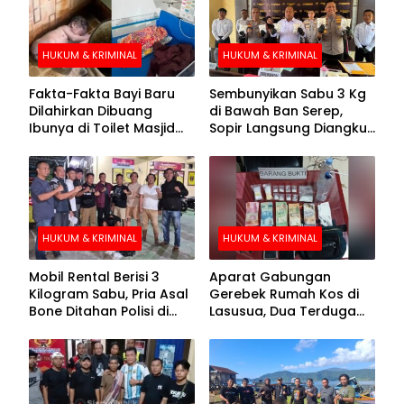
HUKUM & KRIMINAL
HUKUM & KRIMINAL
Fakta-Fakta Bayi Baru
Sembunyikan Sabu 3 Kg
Dilahirkan Dibuang
di Bawah Ban Serep,
Ibunya di Toilet Masjid
Sopir Langsung Diangkut
Kolaka Utara
Polisi
HUKUM & KRIMINAL
HUKUM & KRIMINAL
Mobil Rental Berisi 3
Aparat Gabungan
Kilogram Sabu, Pria Asal
Gerebek Rumah Kos di
Bone Ditahan Polisi di
Lasusua, Dua Terduga
Kolaka
Pengedar Diamankan