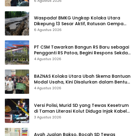
6 Agustus 2026
Waspada! BMKG Ungkap Kolaka Utara
Dikepung 13 Sesar Aktif, Ratusan Gempa
Sudah Terekam
6 Agustus 2026
PT CSM Tawarkan Bangun RS Baru sebagai
Pengganti RS Patoa, Begini Respons Sekda
Kolut
4 Agustus 2026
BAZNAS Kolaka Utara Ubah Skema Bantuan
Modal Usaha, Kini Disalurkan dalam Bentuk
Barang Senilai Rp419,5 Juta
4 Agustus 2026
Versi Polisi, Murid SD yang Tewas Kesetrum
di Taman Literasi Kolut Diduga Injak Kabel
Beraliran Listrik
3 Agustus 2026
Ayah Jualan Bakso, Bocah SD Tewas