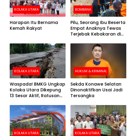
KOLAKA UTARA
BOMBANA
Harapan Itu Bernama
Pilu, Seorang Ibu Beserta
Kemah Rakyat
Empat Anaknya Tewas
Terjebak Kebakaran di
Bombana
KOLAKA UTARA
HUKUM & KRIMINAL
Waspada! BMKG Ungkap
Sekda Konawe Selatan
Kolaka Utara Dikepung
Dinonaktifkan Usai Jadi
13 Sesar Aktif, Ratusan
Tersangka
Gempa Sudah Terekam
KOLAKA UTARA
KOLAKA UTARA