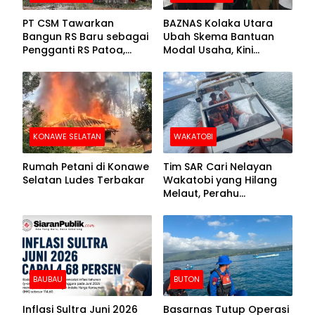
PT CSM Tawarkan
BAZNAS Kolaka Utara
Bangun RS Baru sebagai
Ubah Skema Bantuan
Pengganti RS Patoa,
Modal Usaha, Kini
Begini Respons Sekda
Disalurkan dalam Bentuk
Kolut
Barang Senilai Rp419,5
Juta
KONAWE SELATAN
WAKATOBI
Rumah Petani di Konawe
Tim SAR Cari Nelayan
Selatan Ludes Terbakar
Wakatobi yang Hilang
Melaut, Perahu
Ditemukan Mengapung
Kemasukan Air
BAUBAU
BUTON
Inflasi Sultra Juni 2026
Basarnas Tutup Operasi