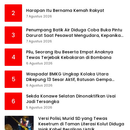
Harapan Itu Bernama Kemah Rakyat
2
7 Agustus 2026
Penumpang Batik Air Diduga Coba Buka Pintu
3
Darurat Saat Pesawat Mengudara, Kepanikan
Pecah di Dalam Kabin
7 Agustus 2026
Pilu, Seorang Ibu Beserta Empat Anaknya
4
Tewas Terjebak Kebakaran di Bombana
6 Agustus 2026
Waspada! BMKG Ungkap Kolaka Utara
5
Dikepung 13 Sesar Aktif, Ratusan Gempa
Sudah Terekam
6 Agustus 2026
Sekda Konawe Selatan Dinonaktifkan Usai
6
Jadi Tersangka
5 Agustus 2026
Versi Polisi, Murid SD yang Tewas
Kesetrum di Taman Literasi Kolut Diduga
Injak Kabel Beraliran Listrik