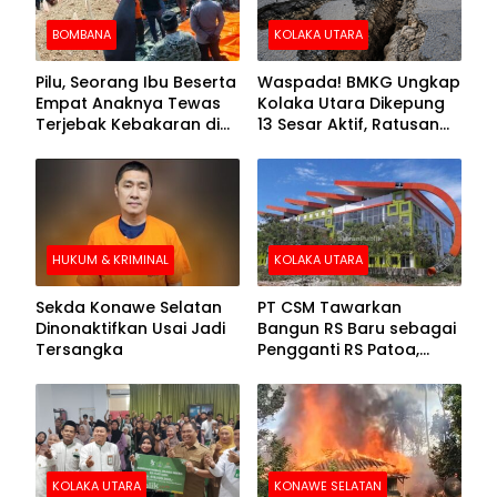
BOMBANA
KOLAKA UTARA
Pilu, Seorang Ibu Beserta
Waspada! BMKG Ungkap
Empat Anaknya Tewas
Kolaka Utara Dikepung
Terjebak Kebakaran di
13 Sesar Aktif, Ratusan
Bombana
Gempa Sudah Terekam
HUKUM & KRIMINAL
KOLAKA UTARA
Sekda Konawe Selatan
PT CSM Tawarkan
Dinonaktifkan Usai Jadi
Bangun RS Baru sebagai
Tersangka
Pengganti RS Patoa,
Begini Respons Sekda
Kolut
KOLAKA UTARA
KONAWE SELATAN