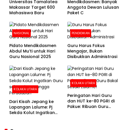
Universitas Tamalatea
Mendikdasmen: Banyak
Makassar Target 600
Anggota Dewan Lulusan
Mahasiswa Baru
Paket C
NASIONAL
PENDIDIKAN
Pidato Mendikdasmen
Guru Harus Fokus
Abdul Mu’ti untuk Hari
Mengajar, Bukan
Guru Nasional 2025
Disibukkan Administrasi
KOLAKA UTARA
KOLAKA UTARA
Peringatan Hari Guru
dan HUT ke-80 PGRI di
Dari Kisah Jepang ke
Pakue: Ribuan Guru
Lapangan Lalume: Pj
Bakal Sesaki Lalume!
Sekda Kolut Ingatkan
Guru sebagai
Penyangga Peradaban