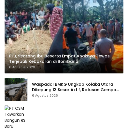
Pilu, Seorang Ibu Beserta Empat Anaknya Tewas
Terjebak Kebakaran di Bombana
6 Agustus 2026
Waspada! BMKG Ungkap Kolaka Utara
Dikepung 13 Sesar Aktif, Ratusan Gempa
Sudah Terekam
6 Agustus 2026