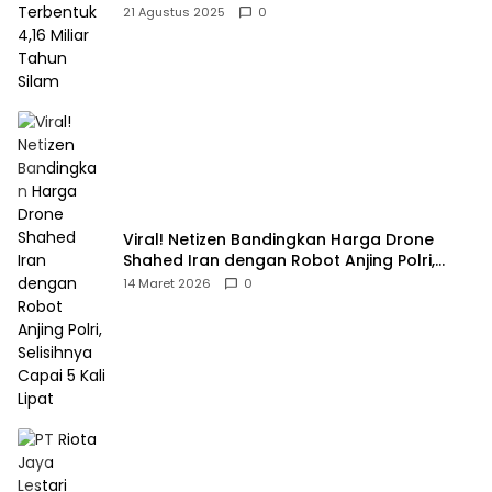
21 Agustus 2025
0
Viral! Netizen Bandingkan Harga Drone
Shahed Iran dengan Robot Anjing Polri,
Selisihnya Capai 5 Kali Lipat
14 Maret 2026
0