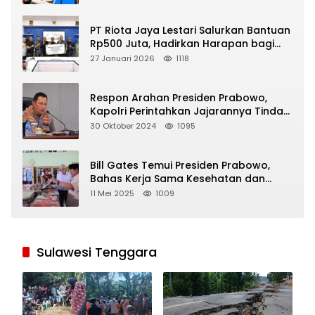
PT Riota Jaya Lestari Salurkan Bantuan
Rp500 Juta, Hadirkan Harapan bagi
Korban Bencana di Sumatera
27 Januari 2026
1118
Respon Arahan Presiden Prabowo,
Kapolri Perintahkan Jajarannya Tindak
Tegas Pelaku Judi Online
30 Oktober 2024
1095
Bill Gates Temui Presiden Prabowo,
Bahas Kerja Sama Kesehatan dan
Program Makan Bergizi Gratis
11 Mei 2025
1009
Sulawesi Tenggara