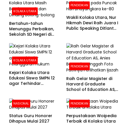
PENDIDIKAN
KOLAKA UTARA
Wakili Kolaka Utara, Nur
Hikmah Dewi Raih Juara I
Bertahun-tahun
Public Speaking Ditlantas
Menunggu Perbaikan,
Polda Sultra pada
Sekolah SD Negeri di
Puncak Hari
Kolaka Utara Masih
Bhayangkara ke-80
Beralas Tanah dan
Dinding Bolong-bolong
KOLAKA UTARA
PENDIDIKAN
Kejari Kolaka Utara
Edukasi Siswa SMPN 12
Raih Gelar Magister di
agar Terhindar
Harvard Graduate
Pelanggaran Hukum
School of Education AS,
Anies Baswedan Unggah
Foto Putrinya Perlihatkan
NASIONAL
PENDIDIKAN
Ijazah
Status Guru Honorer
Perpustakaan Woipedia
Dihapus Mulai 2027
Terbaik di Kolaka Utara