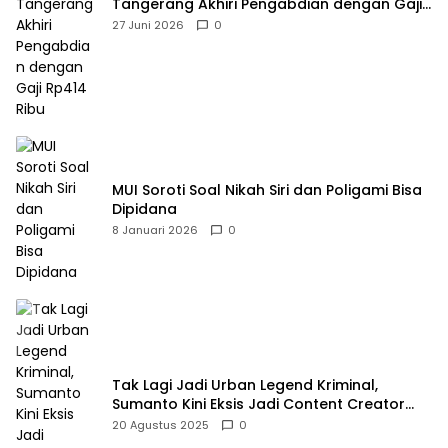
Tangerang Akhiri Pengabdian dengan Gaji
Rp414 Ribu
27 Juni 2026
0
MUI Soroti Soal Nikah Siri dan Poligami Bisa
Dipidana
8 Januari 2026
0
Tak Lagi Jadi Urban Legend Kriminal,
Sumanto Kini Eksis Jadi Content Creator
Mukbang
20 Agustus 2025
0