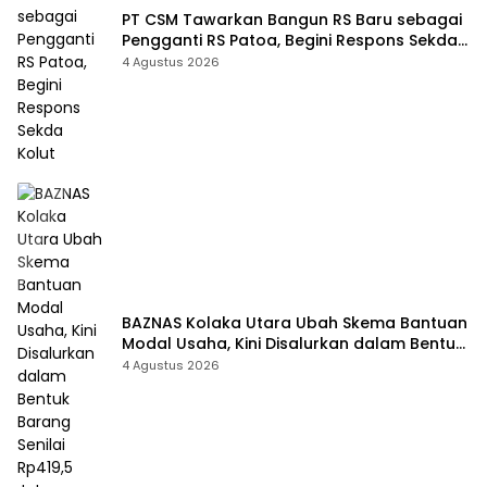
PT CSM Tawarkan Bangun RS Baru sebagai
Pengganti RS Patoa, Begini Respons Sekda
Kolut
4 Agustus 2026
BAZNAS Kolaka Utara Ubah Skema Bantuan
Modal Usaha, Kini Disalurkan dalam Bentuk
Barang Senilai Rp419,5 Juta
4 Agustus 2026