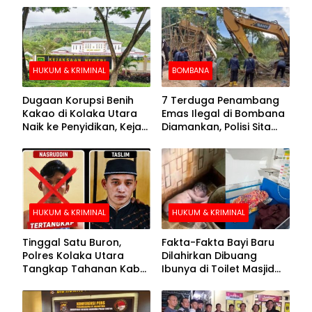
HUKUM & KRIMINAL
BOMBANA
Dugaan Korupsi Benih
7 Terduga Penambang
Kakao di Kolaka Utara
Emas Ilegal di Bombana
Naik ke Penyidikan, Kejari
Diamankan, Polisi Sita
Periksa Sejumlah Pihak
Mesin Dompeng hingga
Crusher
HUKUM & KRIMINAL
HUKUM & KRIMINAL
Tinggal Satu Buron,
Fakta-Fakta Bayi Baru
Polres Kolaka Utara
Dilahirkan Dibuang
Tangkap Tahanan Kabur
Ibunya di Toilet Masjid
ke-10 di Hari ke-21
Kolaka Utara
Pengejaran