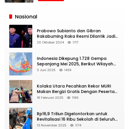
Siaran
Publik
Nasional
Prabowo Subianto dan Gibran
Rakabuming Raka Resmi Dilantik Jadi
Presiden dan Wapres RI
20 Oktober 2024
1717
Indonesia Dikepung 1.728 Gempa
Sepanjang Mei 2025, Berikut Wilayah
Yang Intens Diguncang!
3 Juni 2025
1439
Kolaka Utara Pecahkan Rekor MURI
Makan Bergizi Gratis Dengan Peserta
Terbanyak
18 Februari 2025
1196
Rp16,9 Triliun Digelontorkan untuk
Revitalisasi 16 Ribu Sekolah di Seluruh
Indonesia
13 November 2025
1174