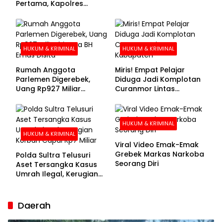
Pertama, Kapolres
Kolaka Utara Sarankan 7
Buronan Segera
Menyerahkan Diri
HUKUM & KRIMINAL
HUKUM & KRIMINAL
Rumah Anggota
Miris! Empat Pelajar
Parlemen Digerebek,
Diduga Jadi Komplotan
Uang Rp927 Miliar
Curanmor Lintas
hingga BH Emas Disita
Kabupaten
HUKUM & KRIMINAL
HUKUM & KRIMINAL
Viral Video Emak-Emak
Grebek Markas Narkoba
Polda Sultra Telusuri
Seorang Diri
Aset Tersangka Kasus
Umrah Ilegal, Kerugian
Korban Capai Rp7 Miliar
Daerah