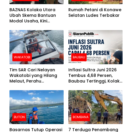
BAZNAS Kolaka Utara
Rumah Petani di Konawe
Ubah Skema Bantuan
Selatan Ludes Terbakar
Modal Usaha, Kini
Disalurkan dalam Bentuk
Barang Senilai Rp419,5
Juta
WAKATOBI
BAUBAU
Tim SAR Cari Nelayan
Inflasi Sultra Juni 2026
Wakatobi yang Hilang
Tembus 4,68 Persen,
Melaut, Perahu
Baubau Tertinggi, Kolaka
Ditemukan Mengapung
Posisi Kedua
Kemasukan Air
BUTON
BOMBANA
Basarnas Tutup Operasi
7 Terduga Penambang