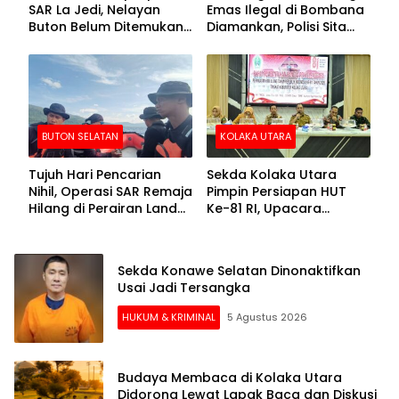
SAR La Jedi, Nelayan
Emas Ilegal di Bombana
Buton Belum Ditemukan
Diamankan, Polisi Sita
Setelah Sepekan Dicari
Mesin Dompeng hingga
Crusher
BUTON SELATAN
KOLAKA UTARA
Tujuh Hari Pencarian
Sekda Kolaka Utara
Nihil, Operasi SAR Remaja
Pimpin Persiapan HUT
Hilang di Perairan Lande
Ke-81 RI, Upacara
Buton Selatan Dihentikan
Dipusatkan di Lasusua
Sekda Konawe Selatan Dinonaktifkan
Usai Jadi Tersangka
HUKUM & KRIMINAL
5 Agustus 2026
Budaya Membaca di Kolaka Utara
Didorong Lewat Lapak Baca dan Diskusi