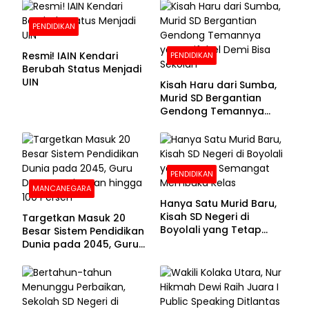
PENDIDIKAN
Resmi! IAIN Kendari
PENDIDIKAN
Berubah Status Menjadi
UIN
Kisah Haru dari Sumba,
Murid SD Bergantian
Gendong Temannya
yang Difabel Demi Bisa
Sekolah
PENDIDIKAN
MANCANEGARA
Hanya Satu Murid Baru,
Kisah SD Negeri di
Targetkan Masuk 20
Boyolali yang Tetap
Besar Sistem Pendidikan
Semangat Membuka
Dunia pada 2045, Guru
Kelas
Dapat Tunjangan hingga
100 Persen