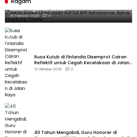
Ragam
Sekda Kolaka Utara Hadiri RUPSLB BPR Bahteramas,
Bahas Pergantian Direksi
25 Februari 2026
0
Rusa Kutub di Finlandia Disemprot Cairan
Reflektif untuk Cegah Kecelakaan di Jalan
Raya
12 Oktober 2025
0
40 Tahun Mengabdi, Guru Honorer di