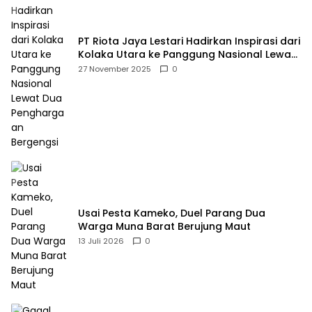
PT Riota Jaya Lestari Hadirkan Inspirasi dari
Kolaka Utara ke Panggung Nasional Lewat
Dua Penghargaan Bergengsi
27 November 2025
0
Usai Pesta Kameko, Duel Parang Dua
Warga Muna Barat Berujung Maut
13 Juli 2026
0