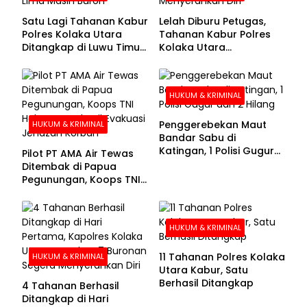
Satu Lagi Tahanan Kabur
Lelah Diburu Petugas,
Polres Kolaka Utara
Tahanan Kabur Polres
Ditangkap di Luwu Timur,
Kolaka Utara
Lima Masih Buron
Menyerahkan Diri
HUKUM & KRIMINAL
Penggerebekan Maut
HUKUM & KRIMINAL
Bandar Sabu di
Katingan, 1 Polisi Gugur
Pilot PT AMA Air Tewas
dan 2 Hilang
Ditembak di Papua
Pegunungan, Koops TNI
Habema Berhasil
Evakuasi Jenazah
Korban
HUKUM & KRIMINAL
11 Tahanan Polres Kolaka
HUKUM & KRIMINAL
Utara Kabur, Satu
Berhasil Ditangkap
4 Tahanan Berhasil
Ditangkap di Hari