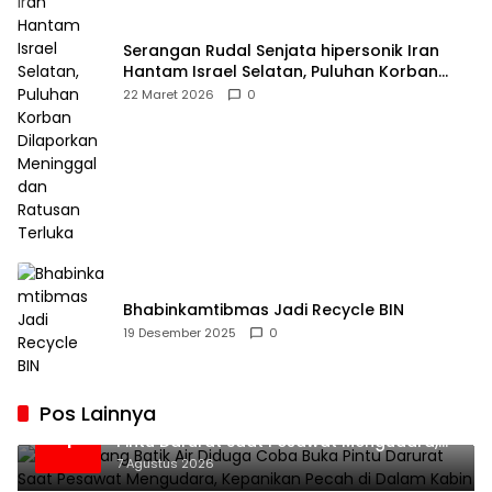
Serangan Rudal Senjata hipersonik Iran
Hantam Israel Selatan, Puluhan Korban
Dilaporkan Meninggal dan Ratusan Terluka
22 Maret 2026
0
Bhabinkamtibmas Jadi Recycle BIN
19 Desember 2025
0
Pos Lainnya
Penumpang Batik Air Diduga Coba Buka
1
Pintu Darurat Saat Pesawat Mengudara,
Kepanikan Pecah di Dalam Kabin
7 Agustus 2026