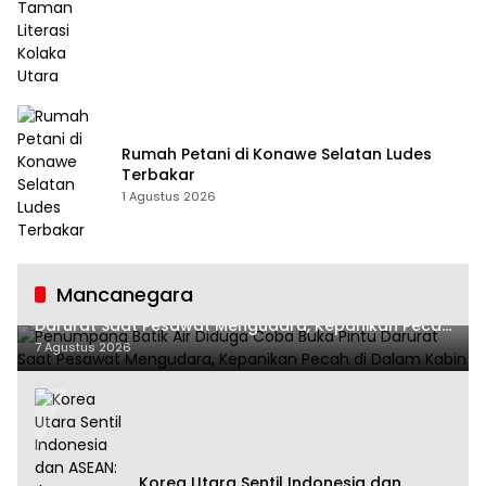
Rumah Petani di Konawe Selatan Ludes
Terbakar
1 Agustus 2026
Mancanegara
Penumpang Batik Air Diduga Coba Buka Pintu
Darurat Saat Pesawat Mengudara, Kepanikan Pecah
di Dalam Kabin
7 Agustus 2026
Korea Utara Sentil Indonesia dan