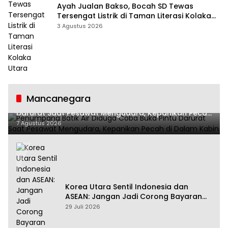
Ayah Jualan Bakso, Bocah SD Tewas
Tersengat Listrik di Taman Literasi Kolaka
Utara
3 Agustus 2026
Mancanegara
Penumpang Batik Air Diduga Coba Buka Pintu
Darurat Saat Pesawat Mengudara, Kepanikan Pecah
di Dalam Kabin
7 Agustus 2026
Korea Utara Sentil Indonesia dan
ASEAN: Jangan Jadi Corong Bayaran
Amerika Serikat
29 Juli 2026