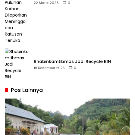
Dilaporkan Meninggal dan Ratusan Terluka
22 Maret 2026
0
Bhabinkamtibmas Jadi Recycle BIN
19 Desember 2025
0
Pos Lainnya