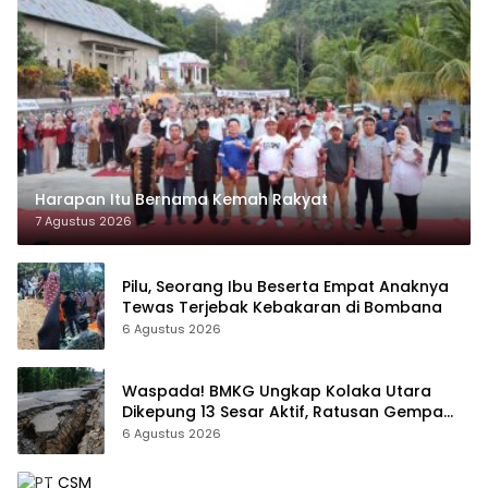
Harapan Itu Bernama Kemah Rakyat
7 Agustus 2026
Pilu, Seorang Ibu Beserta Empat Anaknya
Tewas Terjebak Kebakaran di Bombana
6 Agustus 2026
Waspada! BMKG Ungkap Kolaka Utara
Dikepung 13 Sesar Aktif, Ratusan Gempa
Sudah Terekam
6 Agustus 2026