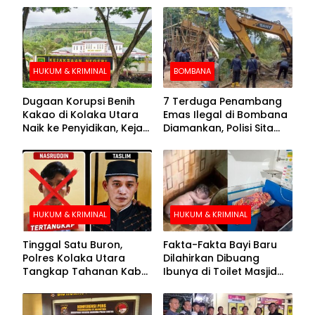
HUKUM & KRIMINAL
BOMBANA
Dugaan Korupsi Benih
7 Terduga Penambang
Kakao di Kolaka Utara
Emas Ilegal di Bombana
Naik ke Penyidikan, Kejari
Diamankan, Polisi Sita
Periksa Sejumlah Pihak
Mesin Dompeng hingga
Crusher
HUKUM & KRIMINAL
HUKUM & KRIMINAL
Tinggal Satu Buron,
Fakta-Fakta Bayi Baru
Polres Kolaka Utara
Dilahirkan Dibuang
Tangkap Tahanan Kabur
Ibunya di Toilet Masjid
ke-10 di Hari ke-21
Kolaka Utara
Pengejaran