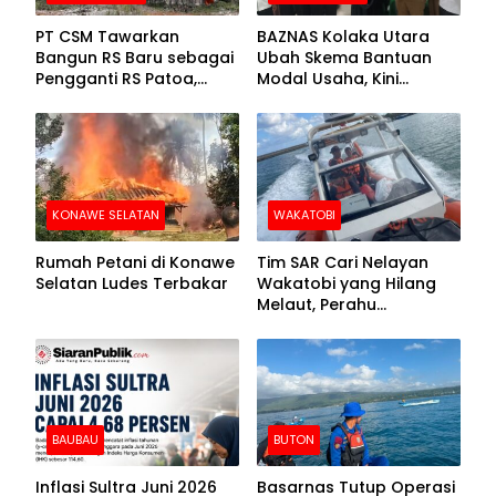
PT CSM Tawarkan
BAZNAS Kolaka Utara
Bangun RS Baru sebagai
Ubah Skema Bantuan
Pengganti RS Patoa,
Modal Usaha, Kini
Begini Respons Sekda
Disalurkan dalam Bentuk
Kolut
Barang Senilai Rp419,5
Juta
KONAWE SELATAN
WAKATOBI
Rumah Petani di Konawe
Tim SAR Cari Nelayan
Selatan Ludes Terbakar
Wakatobi yang Hilang
Melaut, Perahu
Ditemukan Mengapung
Kemasukan Air
BAUBAU
BUTON
Inflasi Sultra Juni 2026
Basarnas Tutup Operasi