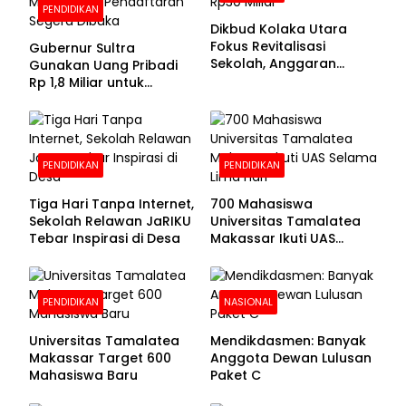
PENDIDIKAN
Dikbud Kolaka Utara
Fokus Revitalisasi
Gubernur Sultra
Sekolah, Anggaran
Gunakan Uang Pribadi
Diproyeksikan Rp30
Rp 1,8 Miliar untuk
Miliar
Beasiswa Mahasiswa,
Pendaftaran Segera
Dibuka
PENDIDIKAN
PENDIDIKAN
Tiga Hari Tanpa Internet,
700 Mahasiswa
Sekolah Relawan JaRIKU
Universitas Tamalatea
Tebar Inspirasi di Desa
Makassar Ikuti UAS
Selama Lima Hari
PENDIDIKAN
NASIONAL
Universitas Tamalatea
Mendikdasmen: Banyak
Makassar Target 600
Anggota Dewan Lulusan
Mahasiswa Baru
Paket C