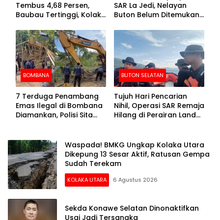
Tembus 4,68 Persen,
SAR La Jedi, Nelayan
Baubau Tertinggi, Kolaka
Buton Belum Ditemukan
Posisi Kedua
Setelah Sepekan Dicari
BOMBANA
BUTON SELATAN
7 Terduga Penambang
Tujuh Hari Pencarian
Emas Ilegal di Bombana
Nihil, Operasi SAR Remaja
Diamankan, Polisi Sita
Hilang di Perairan Lande
Mesin Dompeng hingga
Buton Selatan Dihentikan
Crusher
Waspada! BMKG Ungkap Kolaka Utara
Dikepung 13 Sesar Aktif, Ratusan Gempa
Sudah Terekam
KOLAKA UTARA
6 Agustus 2026
Sekda Konawe Selatan Dinonaktifkan
Usai Jadi Tersangka