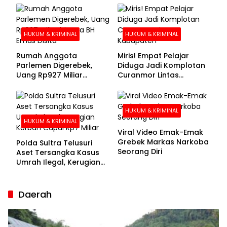
Buronan Segera
Menyerahkan Diri
HUKUM & KRIMINAL
HUKUM & KRIMINAL
Rumah Anggota
Miris! Empat Pelajar
Parlemen Digerebek,
Diduga Jadi Komplotan
Uang Rp927 Miliar
Curanmor Lintas
hingga BH Emas Disita
Kabupaten
HUKUM & KRIMINAL
HUKUM & KRIMINAL
Viral Video Emak-Emak
Grebek Markas Narkoba
Polda Sultra Telusuri
Seorang Diri
Aset Tersangka Kasus
Umrah Ilegal, Kerugian
Korban Capai Rp7 Miliar
Daerah