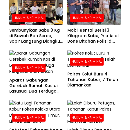
HUKUM & KRIMINAL
HUKUM & KRIMINAL
Sembunyikan Sabu 3 Kg
Mobil Rental Berisi 3
di Bawah Ban Serep,
Kilogram Sabu, Pria Asal
Sopir Langsung Diangkut
Bone Ditahan Polisi di
Polisi
Kolaka
HUKUM & KRIMINAL
HUKUM & KRIMINAL
Polres Kolut Buru 4
Tahanan Kabur, 7 Telah
Aparat Gabungan
Diamankan
Gerebek Rumah Kos di
Lasusua, Dua Terduga
Pengedar Diamankan
HUKUM & KRIMINAL
HUKUM & KRIMINAL
Satu Lagi Tahanan Kabur
Lelah Diburu Petugas,