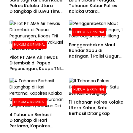
Polres Kolaka Utara
Tahanan Kabur Polres
Ditangkap di Luwu Timur,
Kolaka Utara
Lima Masih Buron
Menyerahkan Diri
HUKUM & KRIMINAL
Penggerebekan Maut
HUKUM & KRIMINAL
Bandar Sabu di
Katingan, 1 Polisi Gugur
Pilot PT AMA Air Tewas
dan 2 Hilang
Ditembak di Papua
Pegunungan, Koops TNI
Habema Berhasil
Evakuasi Jenazah
Korban
HUKUM & KRIMINAL
11 Tahanan Polres Kolaka
HUKUM & KRIMINAL
Utara Kabur, Satu
Berhasil Ditangkap
4 Tahanan Berhasil
Ditangkap di Hari
Pertama, Kapolres
Kolaka Utara Sarankan 7