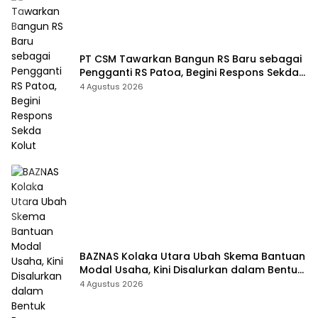
PT CSM Tawarkan Bangun RS Baru sebagai
Pengganti RS Patoa, Begini Respons Sekda
Kolut
4 Agustus 2026
BAZNAS Kolaka Utara Ubah Skema Bantuan
Modal Usaha, Kini Disalurkan dalam Bentuk
Barang Senilai Rp419,5 Juta
4 Agustus 2026