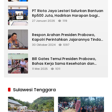
PT Riota Jaya Lestari Salurkan Bantuan
Rp500 Juta, Hadirkan Harapan bagi
Korban Bencana di Sumatera
27 Januari 2026
1119
Respon Arahan Presiden Prabowo,
Kapolri Perintahkan Jajarannya Tindak
Tegas Pelaku Judi Online
30 Oktober 2024
1097
Bill Gates Temui Presiden Prabowo,
Bahas Kerja Sama Kesehatan dan
Program Makan Bergizi Gratis
11 Mei 2025
1011
Sulawesi Tenggara