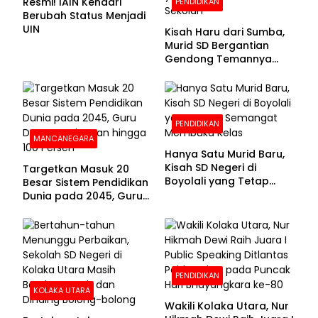
Resmi! IAIN Kendari
PENDIDIKAN
Berubah Status Menjadi
UIN
Kisah Haru dari Sumba,
Murid SD Bergantian
Gendong Temannya
yang Difabel Demi Bisa
Sekolah
PENDIDIKAN
MANCANEGARA
Hanya Satu Murid Baru,
Kisah SD Negeri di
Targetkan Masuk 20
Boyolali yang Tetap
Besar Sistem Pendidikan
Semangat Membuka
Dunia pada 2045, Guru
Kelas
Dapat Tunjangan hingga
100 Persen
PENDIDIKAN
KOLAKA UTARA
Wakili Kolaka Utara, Nur