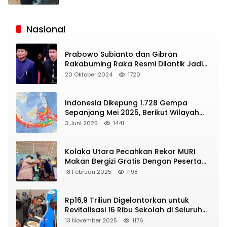
Siaran
Publik
Nasional
Prabowo Subianto dan Gibran
Rakabuming Raka Resmi Dilantik Jadi
Presiden dan Wapres RI
20 Oktober 2024
1720
Indonesia Dikepung 1.728 Gempa
Sepanjang Mei 2025, Berikut Wilayah
Yang Intens Diguncang!
3 Juni 2025
1441
Kolaka Utara Pecahkan Rekor MURI
Makan Bergizi Gratis Dengan Peserta
Terbanyak
18 Februari 2025
1198
Rp16,9 Triliun Digelontorkan untuk
Revitalisasi 16 Ribu Sekolah di Seluruh
Indonesia
13 November 2025
1176