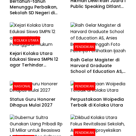
Hikmah Dewi Raih Juara I
Bertahun-tahun
Public Speaking Ditlantas
Menunggu Perbaikan,
Polda Sultra pada
Sekolah SD Negeri di
Puncak Hari
Kolaka Utara Masih
Bhayangkara ke-80
Beralas Tanah dan
Dinding Bolong-bolong
KOLAKA UTARA
PENDIDIKAN
Kejari Kolaka Utara
Edukasi Siswa SMPN 12
Raih Gelar Magister di
agar Terhindar
Harvard Graduate
Pelanggaran Hukum
School of Education AS,
Anies Baswedan Unggah
Foto Putrinya Perlihatkan
NASIONAL
PENDIDIKAN
Ijazah
Status Guru Honorer
Perpustakaan Woipedia
Dihapus Mulai 2027
Terbaik di Kolaka Utara
PENDIDIKAN