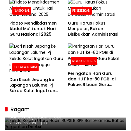
NASIONAL
PENDIDIKAN
Pidato Mendikdasmen
Guru Harus Fokus
Abdul Mu’ti untuk Hari
Mengajar, Bukan
Guru Nasional 2025
Disibukkan Administrasi
KOLAKA UTARA
KOLAKA UTARA
Peringatan Hari Guru
dan HUT ke-80 PGRI di
Dari Kisah Jepang ke
Pakue: Ribuan Guru
Lapangan Lalume: Pj
Bakal Sesaki Lalume!
Sekda Kolut Ingatkan
Guru sebagai
Penyangga Peradaban
Ragam
Sekda Kolaka Utara Hadiri RUPSLB BPR Bahteramas,
Bahas Pergantian Direksi
25 Februari 2026
0