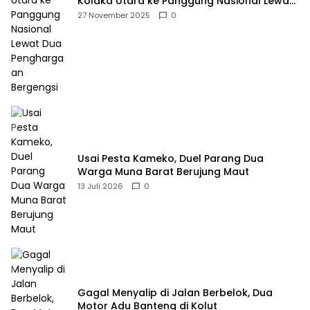
Kolaka Utara ke Panggung Nasional Lewat
Dua Penghargaan Bergengsi
27 November 2025
0
Usai Pesta Kameko, Duel Parang Dua
Warga Muna Barat Berujung Maut
13 Juli 2026
0
Gagal Menyalip di Jalan Berbelok, Dua
Motor Adu Banteng di Kolut