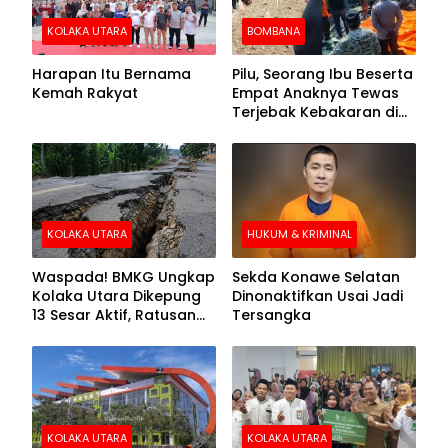
KOLAKA UTARA
BOMBANA
Harapan Itu Bernama
Pilu, Seorang Ibu Beserta
Kemah Rakyat
Empat Anaknya Tewas
Terjebak Kebakaran di
Bombana
KOLAKA UTARA
HUKUM & KRIMINAL
Waspada! BMKG Ungkap
Sekda Konawe Selatan
Kolaka Utara Dikepung
Dinonaktifkan Usai Jadi
13 Sesar Aktif, Ratusan
Tersangka
Gempa Sudah Terekam
KOLAKA UTARA
KOLAKA UTARA