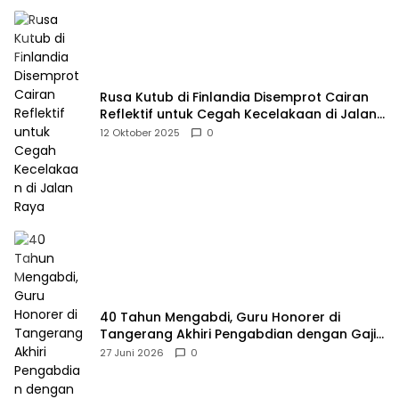
Rusa Kutub di Finlandia Disemprot Cairan
Reflektif untuk Cegah Kecelakaan di Jalan
Raya
12 Oktober 2025
0
40 Tahun Mengabdi, Guru Honorer di
Tangerang Akhiri Pengabdian dengan Gaji
Rp414 Ribu
27 Juni 2026
0