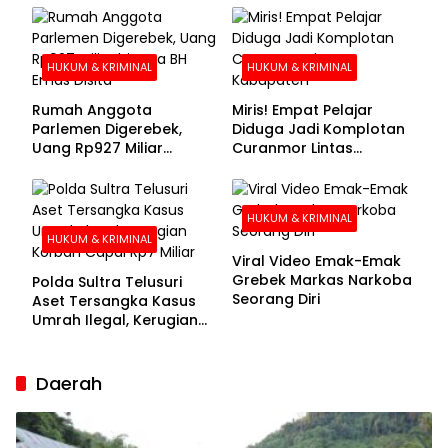
Buronan Segera
Menyerahkan Diri
HUKUM & KRIMINAL
HUKUM & KRIMINAL
Rumah Anggota
Miris! Empat Pelajar
Parlemen Digerebek,
Diduga Jadi Komplotan
Uang Rp927 Miliar
Curanmor Lintas
hingga BH Emas Disita
Kabupaten
HUKUM & KRIMINAL
HUKUM & KRIMINAL
Viral Video Emak-Emak
Grebek Markas Narkoba
Polda Sultra Telusuri
Seorang Diri
Aset Tersangka Kasus
Umrah Ilegal, Kerugian
Korban Capai Rp7 Miliar
Daerah