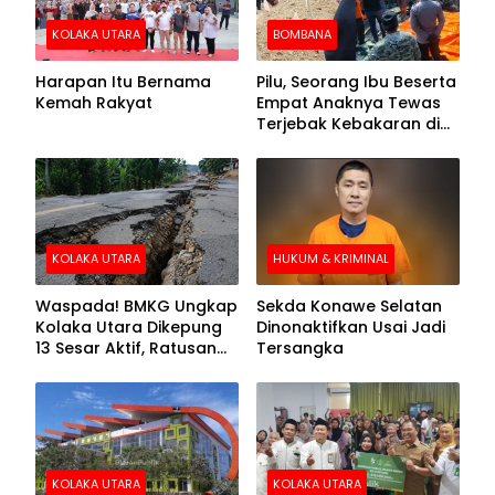
KOLAKA UTARA
BOMBANA
Harapan Itu Bernama
Pilu, Seorang Ibu Beserta
Kemah Rakyat
Empat Anaknya Tewas
Terjebak Kebakaran di
Bombana
KOLAKA UTARA
HUKUM & KRIMINAL
Waspada! BMKG Ungkap
Sekda Konawe Selatan
Kolaka Utara Dikepung
Dinonaktifkan Usai Jadi
13 Sesar Aktif, Ratusan
Tersangka
Gempa Sudah Terekam
KOLAKA UTARA
KOLAKA UTARA