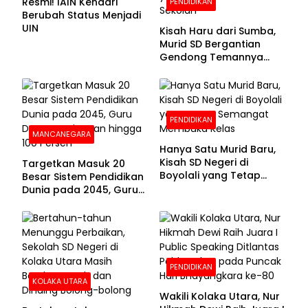
Resmi! IAIN Kendari
PENDIDIKAN
Berubah Status Menjadi
UIN
Kisah Haru dari Sumba,
Murid SD Bergantian
Gendong Temannya
yang Difabel Demi Bisa
Sekolah
PENDIDIKAN
MANCANEGARA
Hanya Satu Murid Baru,
Kisah SD Negeri di
Targetkan Masuk 20
Boyolali yang Tetap
Besar Sistem Pendidikan
Semangat Membuka
Dunia pada 2045, Guru
Kelas
Dapat Tunjangan hingga
100 Persen
PENDIDIKAN
KOLAKA UTARA
Wakili Kolaka Utara, Nur