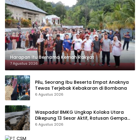
Harapan Itu Bernama Kemah Rakyat
7 Agustus 2026
Pilu, Seorang Ibu Beserta Empat Anaknya
Tewas Terjebak Kebakaran di Bombana
6 Agustus 2026
Waspada! BMKG Ungkap Kolaka Utara
Dikepung 13 Sesar Aktif, Ratusan Gempa
Sudah Terekam
6 Agustus 2026