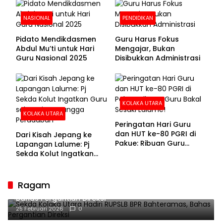
NASIONAL
PENDIDIKAN
Pidato Mendikdasmen
Guru Harus Fokus
Abdul Mu’ti untuk Hari
Mengajar, Bukan
Guru Nasional 2025
Disibukkan Administrasi
KOLAKA UTARA
KOLAKA UTARA
Peringatan Hari Guru
dan HUT ke-80 PGRI di
Dari Kisah Jepang ke
Pakue: Ribuan Guru
Lapangan Lalume: Pj
Bakal Sesaki Lalume!
Sekda Kolut Ingatkan
Guru sebagai
Penyangga Peradaban
Ragam
Sekda Kolaka Utara Hadiri RUPSLB BPR Bahteramas,
Bahas Pergantian Direksi
25 Februari 2026
0