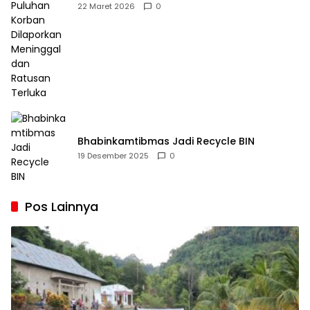
Dilaporkan Meninggal dan Ratusan Terluka
22 Maret 2026
0
Bhabinkamtibmas Jadi Recycle BIN
19 Desember 2025
0
Pos Lainnya