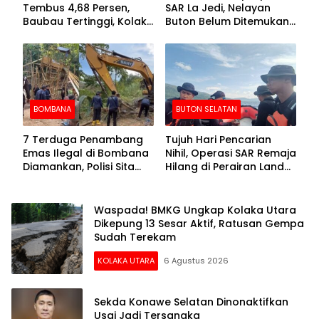
Tembus 4,68 Persen,
SAR La Jedi, Nelayan
Baubau Tertinggi, Kolaka
Buton Belum Ditemukan
Posisi Kedua
Setelah Sepekan Dicari
BOMBANA
BUTON SELATAN
7 Terduga Penambang
Tujuh Hari Pencarian
Emas Ilegal di Bombana
Nihil, Operasi SAR Remaja
Diamankan, Polisi Sita
Hilang di Perairan Lande
Mesin Dompeng hingga
Buton Selatan Dihentikan
Crusher
Waspada! BMKG Ungkap Kolaka Utara
Dikepung 13 Sesar Aktif, Ratusan Gempa
Sudah Terekam
KOLAKA UTARA
6 Agustus 2026
Sekda Konawe Selatan Dinonaktifkan
Usai Jadi Tersangka