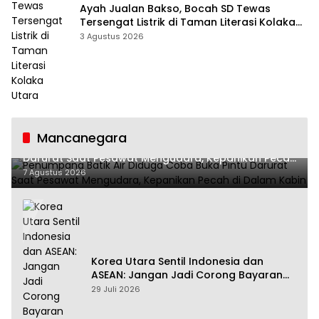
Ayah Jualan Bakso, Bocah SD Tewas
Tersengat Listrik di Taman Literasi Kolaka
Utara
3 Agustus 2026
Mancanegara
Penumpang Batik Air Diduga Coba Buka Pintu
Darurat Saat Pesawat Mengudara, Kepanikan Pecah
di Dalam Kabin
7 Agustus 2026
Korea Utara Sentil Indonesia dan
ASEAN: Jangan Jadi Corong Bayaran
Amerika Serikat
29 Juli 2026