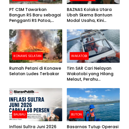
PT CSM Tawarkan
BAZNAS Kolaka Utara
Bangun RS Baru sebagai
Ubah Skema Bantuan
Pengganti RS Patoa,
Modal Usaha, Kini
Begini Respons Sekda
Disalurkan dalam Bentuk
Kolut
Barang Senilai Rp419,5
Juta
KONAWE SELATAN
WAKATOBI
Rumah Petani di Konawe
Tim SAR Cari Nelayan
Selatan Ludes Terbakar
Wakatobi yang Hilang
Melaut, Perahu
Ditemukan Mengapung
Kemasukan Air
BAUBAU
BUTON
Inflasi Sultra Juni 2026
Basarnas Tutup Operasi