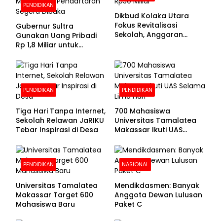
PENDIDIKAN
Dikbud Kolaka Utara
Fokus Revitalisasi
Gubernur Sultra
Sekolah, Anggaran
Gunakan Uang Pribadi
Diproyeksikan Rp30
Rp 1,8 Miliar untuk
Miliar
Beasiswa Mahasiswa,
Pendaftaran Segera
Dibuka
PENDIDIKAN
PENDIDIKAN
Tiga Hari Tanpa Internet,
700 Mahasiswa
Sekolah Relawan JaRIKU
Universitas Tamalatea
Tebar Inspirasi di Desa
Makassar Ikuti UAS
Selama Lima Hari
PENDIDIKAN
NASIONAL
Universitas Tamalatea
Mendikdasmen: Banyak
Makassar Target 600
Anggota Dewan Lulusan
Mahasiswa Baru
Paket C