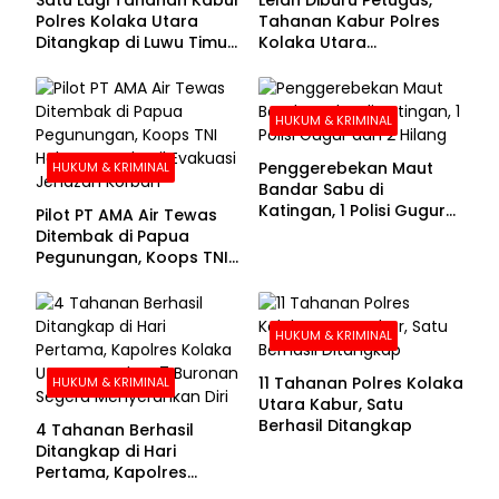
Polres Kolaka Utara
Tahanan Kabur Polres
Ditangkap di Luwu Timur,
Kolaka Utara
Lima Masih Buron
Menyerahkan Diri
HUKUM & KRIMINAL
Penggerebekan Maut
HUKUM & KRIMINAL
Bandar Sabu di
Katingan, 1 Polisi Gugur
Pilot PT AMA Air Tewas
dan 2 Hilang
Ditembak di Papua
Pegunungan, Koops TNI
Habema Berhasil
Evakuasi Jenazah
Korban
HUKUM & KRIMINAL
11 Tahanan Polres Kolaka
HUKUM & KRIMINAL
Utara Kabur, Satu
Berhasil Ditangkap
4 Tahanan Berhasil
Ditangkap di Hari
Pertama, Kapolres
Kolaka Utara Sarankan 7