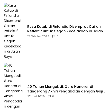
Rusa Kutub di Finlandia Disemprot Cairan
Reflektif untuk Cegah Kecelakaan di Jalan
Raya
12 Oktober 2025
0
40 Tahun Mengabdi, Guru Honorer di
Tangerang Akhiri Pengabdian dengan Gaji
Rp414 Ribu
27 Juni 2026
0