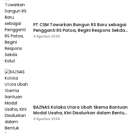
PT CSM Tawarkan Bangun RS Baru sebagai
Pengganti RS Patoa, Begini Respons Sekda
Kolut
4 Agustus 2026
BAZNAS Kolaka Utara Ubah Skema Bantuan
Modal Usaha, Kini Disalurkan dalam Bentuk
Barang Senilai Rp419,5 Juta
4 Agustus 2026