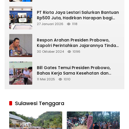
PT Riota Jaya Lestari Salurkan Bantuan
Rp500 Juta, Hadirkan Harapan bagi
Korban Bencana di Sumatera
27 Januari 2026
1118
Respon Arahan Presiden Prabowo,
Kapolri Perintahkan Jajarannya Tindak
Tegas Pelaku Judi Online
30 Oktober 2024
1096
Bill Gates Temui Presiden Prabowo,
Bahas Kerja Sama Kesehatan dan
Program Makan Bergizi Gratis
11 Mei 2025
1010
Sulawesi Tenggara