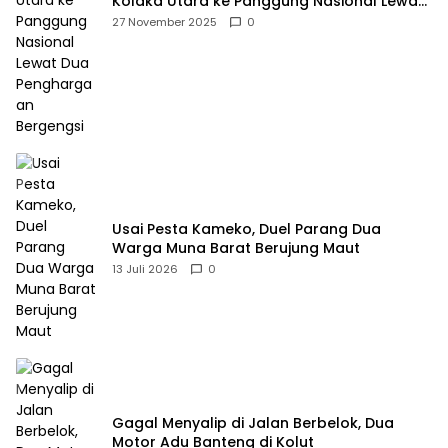
Kolaka Utara ke Panggung Nasional Lewat
Dua Penghargaan Bergengsi
27 November 2025
0
Usai Pesta Kameko, Duel Parang Dua
Warga Muna Barat Berujung Maut
13 Juli 2026
0
Gagal Menyalip di Jalan Berbelok, Dua
Motor Adu Banteng di Kolut