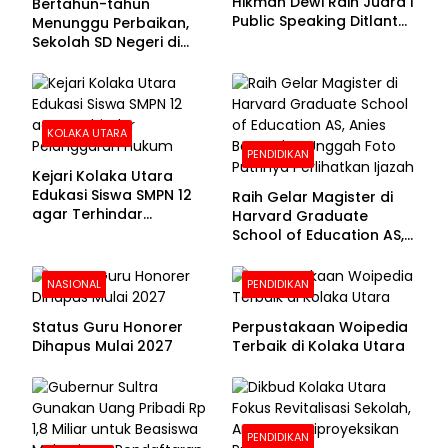
Hikmah Dewi Raih Juara I
Bertahun-tahun
Public Speaking Ditlantas
Menunggu Perbaikan,
Polda Sultra pada
Sekolah SD Negeri di
Puncak Hari
Kolaka Utara Masih
Bhayangkara ke-80
Beralas Tanah dan
Dinding Bolong-bolong
KOLAKA UTARA
PENDIDIKAN
Kejari Kolaka Utara
Edukasi Siswa SMPN 12
Raih Gelar Magister di
agar Terhindar
Harvard Graduate
Pelanggaran Hukum
School of Education AS,
Anies Baswedan Unggah
Foto Putrinya Perlihatkan
NASIONAL
PENDIDIKAN
Ijazah
Status Guru Honorer
Perpustakaan Woipedia
Dihapus Mulai 2027
Terbaik di Kolaka Utara
PENDIDIKAN