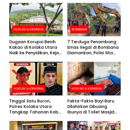
HUKUM & KRIMINAL
BOMBANA
Dugaan Korupsi Benih
7 Terduga Penambang
Kakao di Kolaka Utara
Emas Ilegal di Bombana
Naik ke Penyidikan, Kejari
Diamankan, Polisi Sita
Periksa Sejumlah Pihak
Mesin Dompeng hingga
Crusher
HUKUM & KRIMINAL
HUKUM & KRIMINAL
Tinggal Satu Buron,
Fakta-Fakta Bayi Baru
Polres Kolaka Utara
Dilahirkan Dibuang
Tangkap Tahanan Kabur
Ibunya di Toilet Masjid
ke-10 di Hari ke-21
Kolaka Utara
Pengejaran