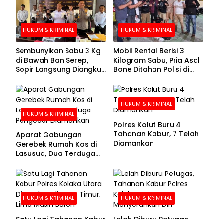
HUKUM & KRIMINAL
HUKUM & KRIMINAL
Sembunyikan Sabu 3 Kg
Mobil Rental Berisi 3
di Bawah Ban Serep,
Kilogram Sabu, Pria Asal
Sopir Langsung Diangkut
Bone Ditahan Polisi di
Polisi
Kolaka
HUKUM & KRIMINAL
HUKUM & KRIMINAL
Polres Kolut Buru 4
Tahanan Kabur, 7 Telah
Aparat Gabungan
Diamankan
Gerebek Rumah Kos di
Lasusua, Dua Terduga
Pengedar Diamankan
HUKUM & KRIMINAL
HUKUM & KRIMINAL
Satu Lagi Tahanan Kabur
Lelah Diburu Petugas,