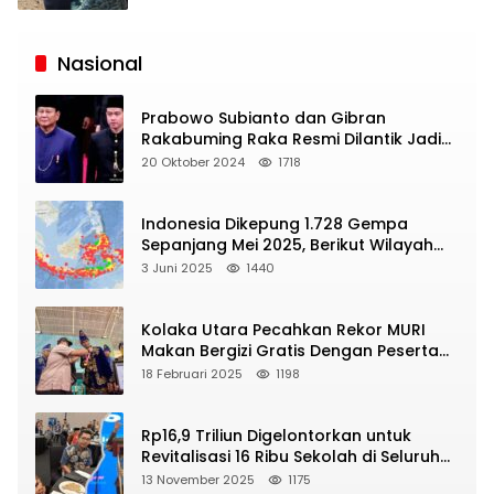
Siaran
Publik
Nasional
Prabowo Subianto dan Gibran
Rakabuming Raka Resmi Dilantik Jadi
Presiden dan Wapres RI
20 Oktober 2024
1718
Indonesia Dikepung 1.728 Gempa
Sepanjang Mei 2025, Berikut Wilayah
Yang Intens Diguncang!
3 Juni 2025
1440
Kolaka Utara Pecahkan Rekor MURI
Makan Bergizi Gratis Dengan Peserta
Terbanyak
18 Februari 2025
1198
Rp16,9 Triliun Digelontorkan untuk
Revitalisasi 16 Ribu Sekolah di Seluruh
Indonesia
13 November 2025
1175