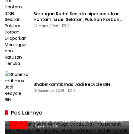
Serangan Rudal Senjata hipersonik Iran
Hantam Israel Selatan, Puluhan Korban
Dilaporkan Meninggal dan Ratusan Terluka
22 Maret 2026
0
Bhabinkamtibmas Jadi Recycle BIN
19 Desember 2025
0
Pos Lainnya
Penumpang Batik Air Diduga Coba Buka
1
Pintu Darurat Saat Pesawat Mengudara,
Kepanikan Pecah di Dalam Kabin
7 Agustus 2026