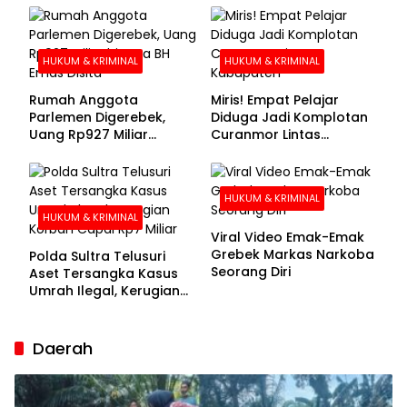
Buronan Segera
Menyerahkan Diri
HUKUM & KRIMINAL
HUKUM & KRIMINAL
Rumah Anggota
Miris! Empat Pelajar
Parlemen Digerebek,
Diduga Jadi Komplotan
Uang Rp927 Miliar
Curanmor Lintas
hingga BH Emas Disita
Kabupaten
HUKUM & KRIMINAL
HUKUM & KRIMINAL
Viral Video Emak-Emak
Grebek Markas Narkoba
Polda Sultra Telusuri
Seorang Diri
Aset Tersangka Kasus
Umrah Ilegal, Kerugian
Korban Capai Rp7 Miliar
Daerah