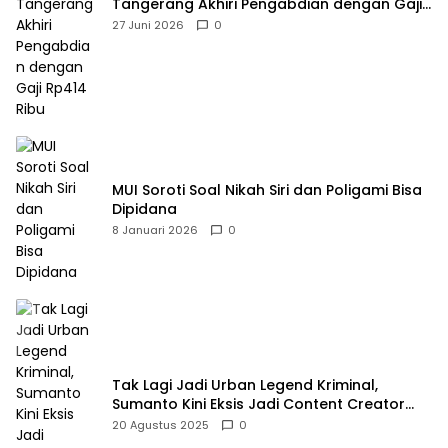
Tangerang Akhiri Pengabdian dengan Gaji
Rp414 Ribu
27 Juni 2026
0
MUI Soroti Soal Nikah Siri dan Poligami Bisa
Dipidana
8 Januari 2026
0
Tak Lagi Jadi Urban Legend Kriminal,
Sumanto Kini Eksis Jadi Content Creator
Mukbang
20 Agustus 2025
0