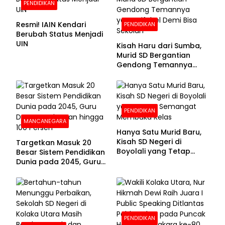
PENDIDIKAN
Resmi! IAIN Kendari
PENDIDIKAN
Berubah Status Menjadi
UIN
Kisah Haru dari Sumba,
Murid SD Bergantian
Gendong Temannya
yang Difabel Demi Bisa
Sekolah
PENDIDIKAN
MANCANEGARA
Hanya Satu Murid Baru,
Kisah SD Negeri di
Targetkan Masuk 20
Boyolali yang Tetap
Besar Sistem Pendidikan
Semangat Membuka
Dunia pada 2045, Guru
Kelas
Dapat Tunjangan hingga
100 Persen
PENDIDIKAN