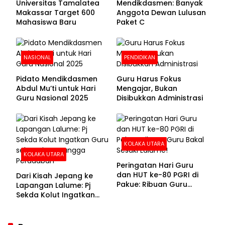
Universitas Tamalatea
Mendikdasmen: Banyak
Makassar Target 600
Anggota Dewan Lulusan
Mahasiswa Baru
Paket C
NASIONAL
PENDIDIKAN
Pidato Mendikdasmen
Guru Harus Fokus
Abdul Mu’ti untuk Hari
Mengajar, Bukan
Guru Nasional 2025
Disibukkan Administrasi
KOLAKA UTARA
KOLAKA UTARA
Peringatan Hari Guru
dan HUT ke-80 PGRI di
Dari Kisah Jepang ke
Pakue: Ribuan Guru
Lapangan Lalume: Pj
Bakal Sesaki Lalume!
Sekda Kolut Ingatkan
Guru sebagai
Penyangga Peradaban