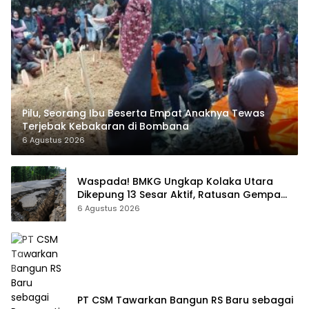
Pilu, Seorang Ibu Beserta Empat Anaknya Tewas
Terjebak Kebakaran di Bombana
6 Agustus 2026
Waspada! BMKG Ungkap Kolaka Utara
Dikepung 13 Sesar Aktif, Ratusan Gempa
Sudah Terekam
6 Agustus 2026
PT CSM Tawarkan Bangun RS Baru sebagai