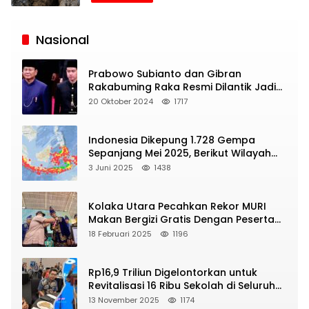
Siaran
Publik
Nasional
Prabowo Subianto dan Gibran
Rakabuming Raka Resmi Dilantik Jadi
Presiden dan Wapres RI
20 Oktober 2024
1717
Indonesia Dikepung 1.728 Gempa
Sepanjang Mei 2025, Berikut Wilayah
Yang Intens Diguncang!
3 Juni 2025
1438
Kolaka Utara Pecahkan Rekor MURI
Makan Bergizi Gratis Dengan Peserta
Terbanyak
18 Februari 2025
1196
Rp16,9 Triliun Digelontorkan untuk
Revitalisasi 16 Ribu Sekolah di Seluruh
Indonesia
13 November 2025
1174