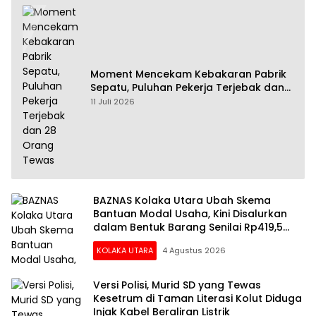
Moment Mencekam Kebakaran Pabrik
Sepatu, Puluhan Pekerja Terjebak dan
28 Orang Tewas
11 Juli 2026
BAZNAS Kolaka Utara Ubah Skema
Bantuan Modal Usaha, Kini Disalurkan
dalam Bentuk Barang Senilai Rp419,5
Juta
KOLAKA UTARA
4 Agustus 2026
Versi Polisi, Murid SD yang Tewas
Kesetrum di Taman Literasi Kolut Diduga
Injak Kabel Beraliran Listrik