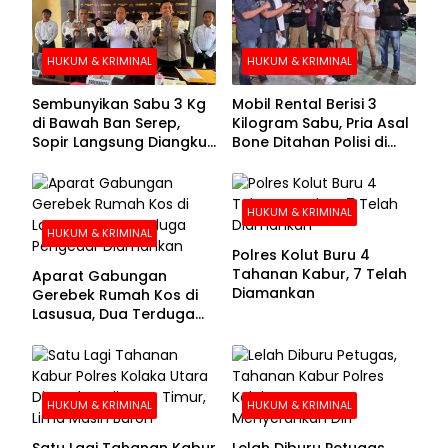
HUKUM & KRIMINAL
HUKUM & KRIMINAL
Sembunyikan Sabu 3 Kg
Mobil Rental Berisi 3
di Bawah Ban Serep,
Kilogram Sabu, Pria Asal
Sopir Langsung Diangkut
Bone Ditahan Polisi di
Polisi
Kolaka
HUKUM & KRIMINAL
HUKUM & KRIMINAL
Polres Kolut Buru 4
Tahanan Kabur, 7 Telah
Aparat Gabungan
Diamankan
Gerebek Rumah Kos di
Lasusua, Dua Terduga
Pengedar Diamankan
HUKUM & KRIMINAL
HUKUM & KRIMINAL
Satu Lagi Tahanan Kabur
Lelah Diburu Petugas,