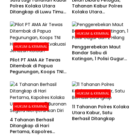
Polres Kolaka Utara
Tahanan Kabur Polres
Ditangkap di Luwu Timur,
Kolaka Utara
Lima Masih Buron
Menyerahkan Diri
HUKUM & KRIMINAL
Penggerebekan Maut
HUKUM & KRIMINAL
Bandar Sabu di
Katingan, 1 Polisi Gugur
Pilot PT AMA Air Tewas
dan 2 Hilang
Ditembak di Papua
Pegunungan, Koops TNI
Habema Berhasil
Evakuasi Jenazah
Korban
HUKUM & KRIMINAL
11 Tahanan Polres Kolaka
HUKUM & KRIMINAL
Utara Kabur, Satu
Berhasil Ditangkap
4 Tahanan Berhasil
Ditangkap di Hari
Pertama, Kapolres
Kolaka Utara Sarankan 7