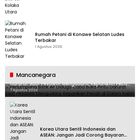
Rumah Petani di Konawe Selatan Ludes
Terbakar
1 Agustus 2026
Mancanegara
Penumpang Batik Air Diduga Coba Buka Pintu
Darurat Saat Pesawat Mengudara, Kepanikan Pecah
di Dalam Kabin
7 Agustus 2026
Korea Utara Sentil Indonesia dan
ASEAN: Jangan Jadi Corong Bayaran