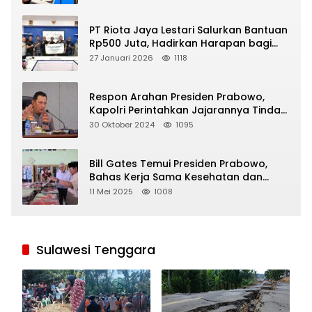
PT Riota Jaya Lestari Salurkan Bantuan
Rp500 Juta, Hadirkan Harapan bagi
Korban Bencana di Sumatera
27 Januari 2026
1118
Respon Arahan Presiden Prabowo,
Kapolri Perintahkan Jajarannya Tindak
Tegas Pelaku Judi Online
30 Oktober 2024
1095
Bill Gates Temui Presiden Prabowo,
Bahas Kerja Sama Kesehatan dan
Program Makan Bergizi Gratis
11 Mei 2025
1008
Sulawesi Tenggara