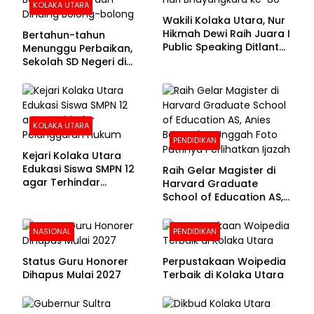
KOLAKA UTARA
Wakili Kolaka Utara, Nur
Hikmah Dewi Raih Juara I
Bertahun-tahun
Public Speaking Ditlantas
Menunggu Perbaikan,
Polda Sultra pada
Sekolah SD Negeri di
Puncak Hari
Kolaka Utara Masih
Bhayangkara ke-80
Beralas Tanah dan
Dinding Bolong-bolong
KOLAKA UTARA
PENDIDIKAN
Kejari Kolaka Utara
Edukasi Siswa SMPN 12
Raih Gelar Magister di
agar Terhindar
Harvard Graduate
Pelanggaran Hukum
School of Education AS,
Anies Baswedan Unggah
Foto Putrinya Perlihatkan
NASIONAL
PENDIDIKAN
Ijazah
Status Guru Honorer
Perpustakaan Woipedia
Dihapus Mulai 2027
Terbaik di Kolaka Utara