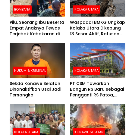
BOMBANA
KOLAKA UTARA
Pilu, Seorang Ibu Beserta
Waspada! BMKG Ungkap
Empat Anaknya Tewas
Kolaka Utara Dikepung
Terjebak Kebakaran di
13 Sesar Aktif, Ratusan
Bombana
Gempa Sudah Terekam
HUKUM & KRIMINAL
KOLAKA UTARA
Sekda Konawe Selatan
PT CSM Tawarkan
Dinonaktifkan Usai Jadi
Bangun RS Baru sebagai
Tersangka
Pengganti RS Patoa,
Begini Respons Sekda
Kolut
KOLAKA UTARA
KONAWE SELATAN