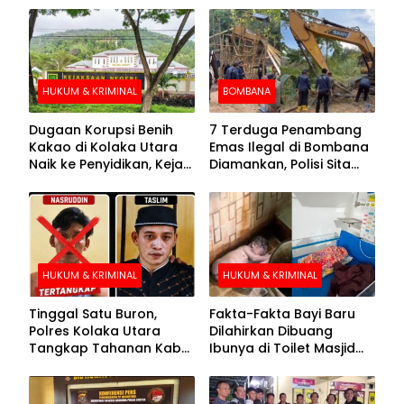
HUKUM & KRIMINAL
BOMBANA
Dugaan Korupsi Benih
7 Terduga Penambang
Kakao di Kolaka Utara
Emas Ilegal di Bombana
Naik ke Penyidikan, Kejari
Diamankan, Polisi Sita
Periksa Sejumlah Pihak
Mesin Dompeng hingga
Crusher
HUKUM & KRIMINAL
HUKUM & KRIMINAL
Tinggal Satu Buron,
Fakta-Fakta Bayi Baru
Polres Kolaka Utara
Dilahirkan Dibuang
Tangkap Tahanan Kabur
Ibunya di Toilet Masjid
ke-10 di Hari ke-21
Kolaka Utara
Pengejaran