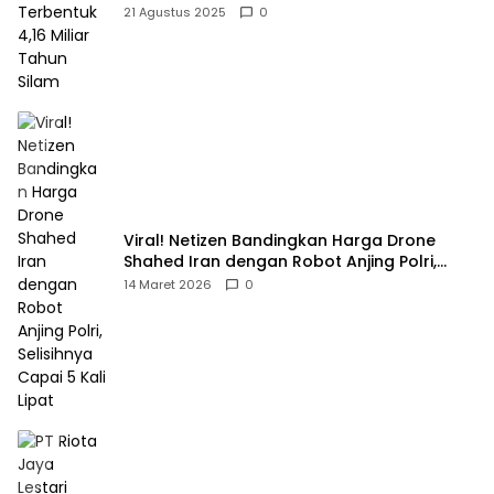
21 Agustus 2025
0
Viral! Netizen Bandingkan Harga Drone
Shahed Iran dengan Robot Anjing Polri,
Selisihnya Capai 5 Kali Lipat
14 Maret 2026
0