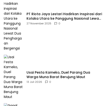
PT Riota Jaya Lestari Hadirkan Inspirasi dari
Kolaka Utara ke Panggung Nasional Lewat
Dua Penghargaan Bergengsi
27 November 2025
0
Usai Pesta Kameko, Duel Parang Dua
Warga Muna Barat Berujung Maut
13 Juli 2026
0