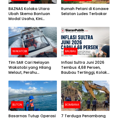
BAZNAS Kolaka Utara
Rumah Petani di Konawe
Ubah Skema Bantuan
Selatan Ludes Terbakar
Modal Usaha, Kini
Disalurkan dalam Bentuk
Barang Senilai Rp419,5
Juta
WAKATOBI
BAUBAU
Tim SAR Cari Nelayan
Inflasi Sultra Juni 2026
Wakatobi yang Hilang
Tembus 4,68 Persen,
Melaut, Perahu
Baubau Tertinggi, Kolaka
Ditemukan Mengapung
Posisi Kedua
Kemasukan Air
BUTON
BOMBANA
Basarnas Tutup Operasi
7 Terduga Penambang