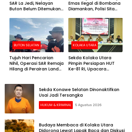
SAR La Jedi, Nelayan
Emas Ilegal di Bombana
Buton Belum Ditemukan
Diamankan, Polisi Sita
Setelah Sepekan Dicari
Mesin Dompeng hingga
Crusher
BUTON SELATAN
KOLAKA UTARA
Tujuh Hari Pencarian
Sekda Kolaka Utara
Nihil, Operasi SAR Remaja
Pimpin Persiapan HUT
Hilang di Perairan Lande
Ke-81 RI, Upacara
Buton Selatan Dihentikan
Dipusatkan di Lasusua
Sekda Konawe Selatan Dinonaktifkan
Usai Jadi Tersangka
HUKUM & KRIMINAL
5 Agustus 2026
Budaya Membaca di Kolaka Utara
Didorong Lewat Lapak Baca dan Diskusi