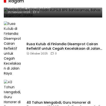
Ragam
Sekda Kolaka Utara Hadiri RUPSLB BPR Bahteramas,
Bahas Pergantian Direksi
25 Februari 2026
0
Rusa Kutub di Finlandia Disemprot Cairan
Reflektif untuk Cegah Kecelakaan di Jalan
Raya
12 Oktober 2025
0
40 Tahun Mengabdi, Guru Honorer di