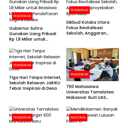
PENDIDIKAN
PENDIDIKAN
Dikbud Kolaka Utara
Fokus Revitalisasi
Gubernur Sultra
Sekolah, Anggaran
Gunakan Uang Pribadi
Diproyeksikan Rp30
Rp 1,8 Miliar untuk
Miliar
Beasiswa Mahasiswa,
Pendaftaran Segera
Dibuka
PENDIDIKAN
PENDIDIKAN
Tiga Hari Tanpa Internet,
Sekolah Relawan JaRIKU
700 Mahasiswa
Tebar Inspirasi di Desa
Universitas Tamalatea
Makassar Ikuti UAS
Selama Lima Hari
PENDIDIKAN
NASIONAL