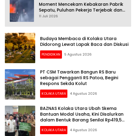
Moment Mencekam Kebakaran Pabrik
Sepatu, Puluhan Pekerja Terjebak dan
28 Orang Tewas
11 Juli 2026
Budaya Membaca di Kolaka Utara
Didorong Lewat Lapak Baca dan Diskusi
PENDIDIKAN
5 Agustus 2026
PT CSM Tawarkan Bangun RS Baru
sebagai Pengganti RS Patoa, Begini
Respons Sekda Kolut
KOLAKA UTARA
4 Agustus 2026
BAZNAS Kolaka Utara Ubah Skema
Bantuan Modal Usaha, Kini Disalurkan
dalam Bentuk Barang Senilai Rp419,5
Juta
KOLAKA UTARA
4 Agustus 2026