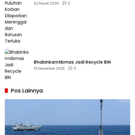
Dilaporkan Meninggal dan Ratusan Terluka
22 Maret 2026
0
Bhabinkamtibmas Jadi Recycle BIN
19 Desember 2025
0
Pos Lainnya