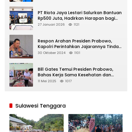
PT Riota Jaya Lestari Salurkan Bantuan
Rp500 Juta, Hadirkan Harapan bagi
Korban Bencana di Sumatera
27 Januari 2026
1121
Respon Arahan Presiden Prabowo,
Kapolri Perintahkan Jajarannya Tindak
Tegas Pelaku Judi Online
30 Oktober 2024
1101
Bill Gates Temui Presiden Prabowo,
Bahas Kerja Sama Kesehatan dan
Program Makan Bergizi Gratis
11 Mei 2025
1017
Sulawesi Tenggara