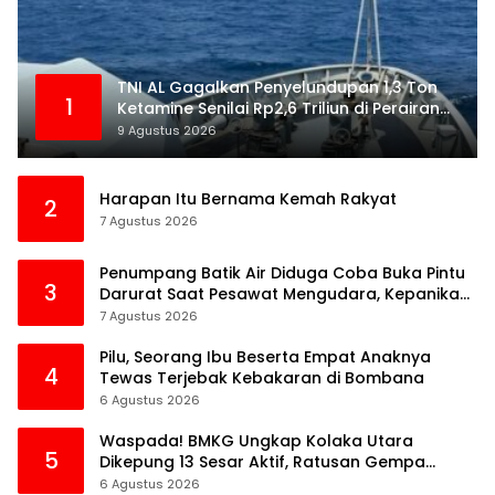
TNI AL Gagalkan Penyelundupan 1,3 Ton
1
Ketamine Senilai Rp2,6 Triliun di Perairan
Kepri
9 Agustus 2026
Harapan Itu Bernama Kemah Rakyat
2
7 Agustus 2026
Penumpang Batik Air Diduga Coba Buka Pintu
3
Darurat Saat Pesawat Mengudara, Kepanikan
Pecah di Dalam Kabin
7 Agustus 2026
Pilu, Seorang Ibu Beserta Empat Anaknya
4
Tewas Terjebak Kebakaran di Bombana
6 Agustus 2026
Waspada! BMKG Ungkap Kolaka Utara
5
Dikepung 13 Sesar Aktif, Ratusan Gempa
Sudah Terekam
6 Agustus 2026