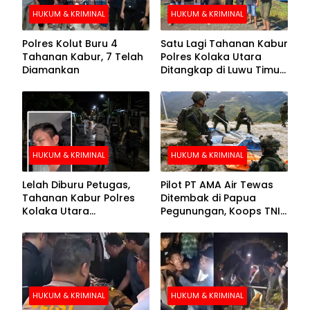
HUKUM & KRIMINAL
HUKUM & KRIMINAL
Polres Kolut Buru 4
Satu Lagi Tahanan Kabur
Tahanan Kabur, 7 Telah
Polres Kolaka Utara
Diamankan
Ditangkap di Luwu Timur,
Lima Masih Buron
HUKUM & KRIMINAL
HUKUM & KRIMINAL
Lelah Diburu Petugas,
Pilot PT AMA Air Tewas
Tahanan Kabur Polres
Ditembak di Papua
Kolaka Utara
Pegunungan, Koops TNI
Menyerahkan Diri
Habema Berhasil
Evakuasi Jenazah
Korban
HUKUM & KRIMINAL
HUKUM & KRIMINAL