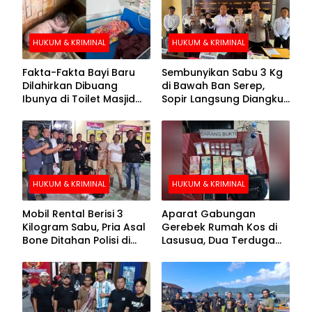
HUKUM & KRIMINAL
HUKUM & KRIMINAL
Fakta-Fakta Bayi Baru
Sembunyikan Sabu 3 Kg
Dilahirkan Dibuang
di Bawah Ban Serep,
Ibunya di Toilet Masjid
Sopir Langsung Diangkut
Kolaka Utara
Polisi
HUKUM & KRIMINAL
HUKUM & KRIMINAL
Mobil Rental Berisi 3
Aparat Gabungan
Kilogram Sabu, Pria Asal
Gerebek Rumah Kos di
Bone Ditahan Polisi di
Lasusua, Dua Terduga
Kolaka
Pengedar Diamankan