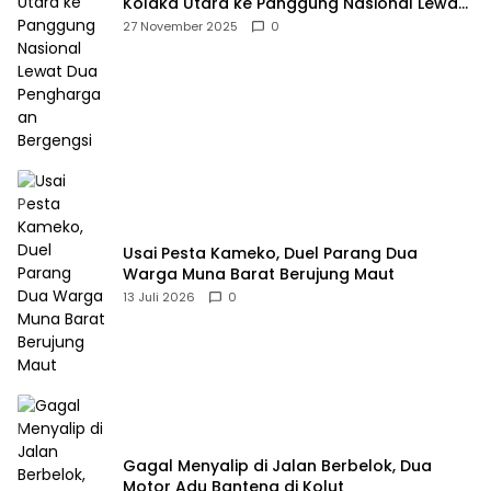
Kolaka Utara ke Panggung Nasional Lewat
Dua Penghargaan Bergengsi
27 November 2025
0
Usai Pesta Kameko, Duel Parang Dua
Warga Muna Barat Berujung Maut
13 Juli 2026
0
Gagal Menyalip di Jalan Berbelok, Dua
Motor Adu Banteng di Kolut