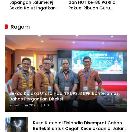
Lapangan Lalume: Pj
dan HUT ke-80 PGRI di
Sekda Kolut Ingatkan
Pakue: Ribuan Guru
Guru sebagai
Bakal Sesaki Lalume!
Penyangga Peradaban
Ragam
Sekda Kolaka Utara Hadiri RUPSLB BPR Bahteramas,
Bahas Pergantian Direksi
25 Februari 2026
0
Rusa Kutub di Finlandia Disemprot Cairan
Reflektif untuk Cegah Kecelakaan di Jalan