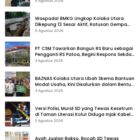
6 Agustus 2026
Waspada! BMKG Ungkap Kolaka Utara
Dikepung 13 Sesar Aktif, Ratusan Gempa
Sudah Terekam
6 Agustus 2026
PT CSM Tawarkan Bangun RS Baru sebagai
Pengganti RS Patoa, Begini Respons Sekda
Kolut
4 Agustus 2026
BAZNAS Kolaka Utara Ubah Skema Bantuan
Modal Usaha, Kini Disalurkan dalam Bentuk
Barang Senilai Rp419,5 Juta
4 Agustus 2026
Versi Polisi, Murid SD yang Tewas Kesetrum
di Taman Literasi Kolut Diduga Injak Kabel
Beraliran Listrik
3 Agustus 2026
Ayah Jualan Bakso, Bocah SD Tewas