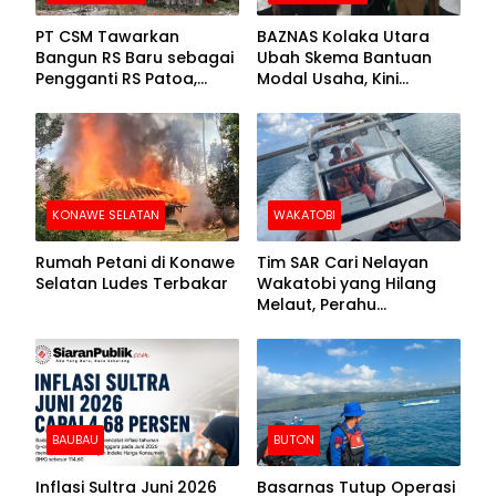
PT CSM Tawarkan
BAZNAS Kolaka Utara
Bangun RS Baru sebagai
Ubah Skema Bantuan
Pengganti RS Patoa,
Modal Usaha, Kini
Begini Respons Sekda
Disalurkan dalam Bentuk
Kolut
Barang Senilai Rp419,5
Juta
KONAWE SELATAN
WAKATOBI
Rumah Petani di Konawe
Tim SAR Cari Nelayan
Selatan Ludes Terbakar
Wakatobi yang Hilang
Melaut, Perahu
Ditemukan Mengapung
Kemasukan Air
BAUBAU
BUTON
Inflasi Sultra Juni 2026
Basarnas Tutup Operasi