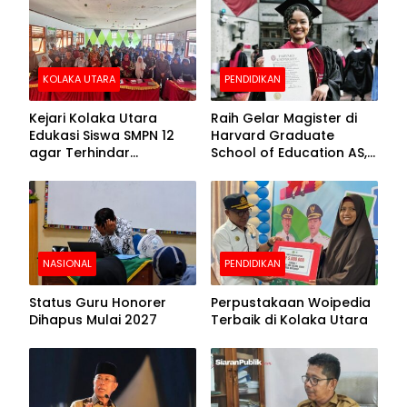
Beralas Tanah dan
Puncak Hari
Dinding Bolong-bolong
Bhayangkara ke-80
KOLAKA UTARA
PENDIDIKAN
Kejari Kolaka Utara
Raih Gelar Magister di
Edukasi Siswa SMPN 12
Harvard Graduate
agar Terhindar
School of Education AS,
Pelanggaran Hukum
Anies Baswedan Unggah
Foto Putrinya Perlihatkan
Ijazah
NASIONAL
PENDIDIKAN
Status Guru Honorer
Perpustakaan Woipedia
Dihapus Mulai 2027
Terbaik di Kolaka Utara