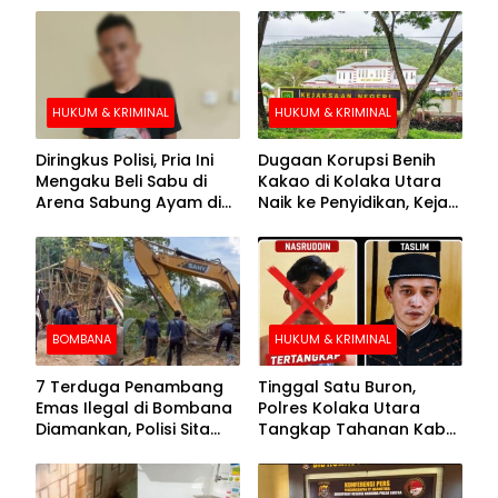
HUKUM & KRIMINAL
HUKUM & KRIMINAL
Diringkus Polisi, Pria Ini
Dugaan Korupsi Benih
Mengaku Beli Sabu di
Kakao di Kolaka Utara
Arena Sabung Ayam di
Naik ke Penyidikan, Kejari
Kolaka
Periksa Sejumlah Pihak
BOMBANA
HUKUM & KRIMINAL
7 Terduga Penambang
Tinggal Satu Buron,
Emas Ilegal di Bombana
Polres Kolaka Utara
Diamankan, Polisi Sita
Tangkap Tahanan Kabur
Mesin Dompeng hingga
ke-10 di Hari ke-21
Crusher
Pengejaran