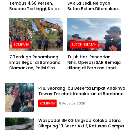
Tembus 4,68 Persen,
SAR La Jedi, Nelayan
Baubau Tertinggi, Kolaka
Buton Belum Ditemukan
Posisi Kedua
Setelah Sepekan Dicari
BOMBANA
BUTON SELATAN
7 Terduga Penambang
Tujuh Hari Pencarian
Emas Ilegal di Bombana
Nihil, Operasi SAR Remaja
Diamankan, Polisi Sita
Hilang di Perairan Lande
Mesin Dompeng hingga
Buton Selatan Dihentikan
Crusher
Pilu, Seorang Ibu Beserta Empat Anaknya
Tewas Terjebak Kebakaran di Bombana
BOMBANA
6 Agustus 2026
Waspada! BMKG Ungkap Kolaka Utara
Dikepung 13 Sesar Aktif, Ratusan Gempa