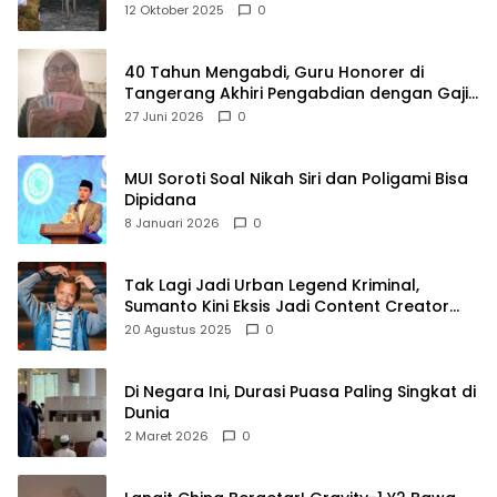
Raya
12 Oktober 2025
0
40 Tahun Mengabdi, Guru Honorer di
Tangerang Akhiri Pengabdian dengan Gaji
Rp414 Ribu
27 Juni 2026
0
MUI Soroti Soal Nikah Siri dan Poligami Bisa
Dipidana
8 Januari 2026
0
Tak Lagi Jadi Urban Legend Kriminal,
Sumanto Kini Eksis Jadi Content Creator
Mukbang
20 Agustus 2025
0
Di Negara Ini, Durasi Puasa Paling Singkat di
Dunia
2 Maret 2026
0