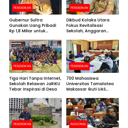
PENDIDIKAN
PENDIDIKAN
Gubernur Sultra
Dikbud Kolaka Utara
Gunakan Uang Pribadi
Fokus Revitalisasi
Rp 1,8 Miliar untuk
Sekolah, Anggaran
Beasiswa Mahasiswa,
Diproyeksikan Rp30
Pendaftaran Segera
Miliar
Dibuka
PENDIDIKAN
PENDIDIKAN
Tiga Hari Tanpa Internet,
700 Mahasiswa
Sekolah Relawan JaRIKU
Universitas Tamalatea
Tebar Inspirasi di Desa
Makassar Ikuti UAS
Selama Lima Hari
PENDIDIKAN
NASIONAL