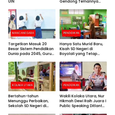
UIN
Gendong Temannya
yang Difabel Demi Bisa
Sekolah
MANCANEGARA
PENDIDIKAN
Targetkan Masuk 20
Hanya Satu Murid Baru,
Besar Sistem Pendidikan
Kisah SD Negeri di
Dunia pada 2045, Guru
Boyolali yang Tetap
Dapat Tunjangan hingga
Semangat Membuka
100 Persen
Kelas
KOLAKA UTARA
PENDIDIKAN
Bertahun-tahun
Wakili Kolaka Utara, Nur
Menunggu Perbaikan,
Hikmah Dewi Raih Juara I
Sekolah SD Negeri di
Public Speaking Ditlantas
Kolaka Utara Masih
Polda Sultra pada