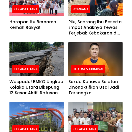
KOLAKA UTARA
BOMBANA
Harapan Itu Bernama
Pilu, Seorang Ibu Beserta
Kemah Rakyat
Empat Anaknya Tewas
Terjebak Kebakaran di
Bombana
KOLAKA UTARA
HUKUM & KRIMINAL
Waspada! BMKG Ungkap
Sekda Konawe Selatan
Kolaka Utara Dikepung
Dinonaktifkan Usai Jadi
13 Sesar Aktif, Ratusan
Tersangka
Gempa Sudah Terekam
KOLAKA UTARA
KOLAKA UTARA