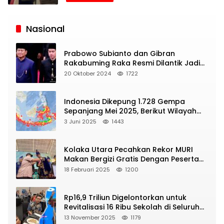
Siaran
Publik
Nasional
Prabowo Subianto dan Gibran
Rakabuming Raka Resmi Dilantik Jadi
Presiden dan Wapres RI
20 Oktober 2024
1722
Indonesia Dikepung 1.728 Gempa
Sepanjang Mei 2025, Berikut Wilayah
Yang Intens Diguncang!
3 Juni 2025
1443
Kolaka Utara Pecahkan Rekor MURI
Makan Bergizi Gratis Dengan Peserta
Terbanyak
18 Februari 2025
1200
Rp16,9 Triliun Digelontorkan untuk
Revitalisasi 16 Ribu Sekolah di Seluruh
Indonesia
13 November 2025
1179