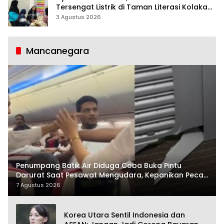
Tersengat Listrik di Taman Literasi Kolaka
Utara
3 Agustus 2026
Mancanegara
Penumpang Batik Air Diduga Coba Buka Pintu
Darurat Saat Pesawat Mengudara, Kepanikan Pecah
di Dalam Kabin
7 Agustus 2026
Korea Utara Sentil Indonesia dan