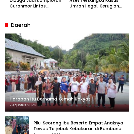
Diduga Jadi Komplotan
Aset Tersangka Kasus
Curanmor Lintas
Umrah Ilegal, Kerugian
Kabupaten
Korban Capai Rp7 Miliar
Daerah
Harapan Itu Bernama Kemah Rakyat
7 Agustus 2026
Pilu, Seorang Ibu Beserta Empat Anaknya
Tewas Terjebak Kebakaran di Bombana