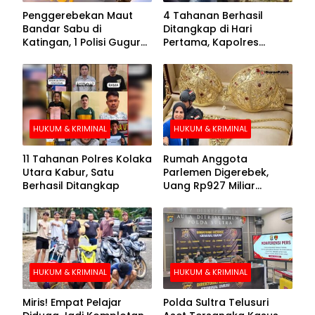
Penggerebekan Maut
4 Tahanan Berhasil
Bandar Sabu di
Ditangkap di Hari
Katingan, 1 Polisi Gugur
Pertama, Kapolres
dan 2 Hilang
Kolaka Utara Sarankan 7
Buronan Segera
Menyerahkan Diri
HUKUM & KRIMINAL
HUKUM & KRIMINAL
11 Tahanan Polres Kolaka
Rumah Anggota
Utara Kabur, Satu
Parlemen Digerebek,
Berhasil Ditangkap
Uang Rp927 Miliar
hingga BH Emas Disita
HUKUM & KRIMINAL
HUKUM & KRIMINAL
Miris! Empat Pelajar
Polda Sultra Telusuri