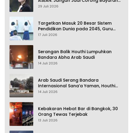
ASEAN: Jangan Jadi Corong Bayaran
Amerika Serikat
29 Juli 2026
Targetkan Masuk 20 Besar Sistem
Pendidikan Dunia pada 2045, Guru
Dapat Tunjangan hingga 100 Persen
17 Juli 2026
Serangan Balik Houthi Lumpuhkan
Bandara Abha Arab Saudi
14 Juli 2026
Arab Saudi Serang Bandara
Internasional Sana’a Yaman, Houthi
Siap Serang Balik
14 Juli 2026
Kebakaran Hebat Bar di Bangkok, 30
Orang Tewas Terjebak
13 Juli 2026