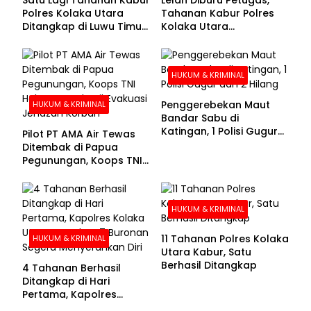
Polres Kolaka Utara
Tahanan Kabur Polres
Ditangkap di Luwu Timur,
Kolaka Utara
Lima Masih Buron
Menyerahkan Diri
HUKUM & KRIMINAL
Penggerebekan Maut
HUKUM & KRIMINAL
Bandar Sabu di
Katingan, 1 Polisi Gugur
Pilot PT AMA Air Tewas
dan 2 Hilang
Ditembak di Papua
Pegunungan, Koops TNI
Habema Berhasil
Evakuasi Jenazah
Korban
HUKUM & KRIMINAL
11 Tahanan Polres Kolaka
HUKUM & KRIMINAL
Utara Kabur, Satu
Berhasil Ditangkap
4 Tahanan Berhasil
Ditangkap di Hari
Pertama, Kapolres
Kolaka Utara Sarankan 7