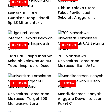
PENDIDIKAN
Dikbud Kolaka Utara
Fokus Revitalisasi
Gubernur Sultra
Sekolah, Anggaran
Gunakan Uang Pribadi
Diproyeksikan Rp30
Rp 1,8 Miliar untuk
Miliar
Beasiswa Mahasiswa,
Pendaftaran Segera
Dibuka
PENDIDIKAN
PENDIDIKAN
Tiga Hari Tanpa Internet,
700 Mahasiswa
Sekolah Relawan JaRIKU
Universitas Tamalatea
Tebar Inspirasi di Desa
Makassar Ikuti UAS
Selama Lima Hari
PENDIDIKAN
NASIONAL
Universitas Tamalatea
Mendikdasmen: Banyak
Makassar Target 600
Anggota Dewan Lulusan
Mahasiswa Baru
Paket C