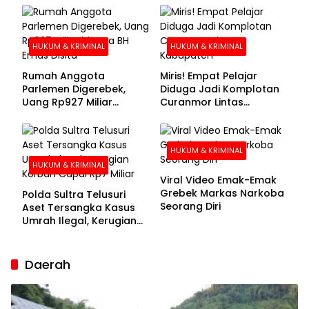
Buronan Segera
Menyerahkan Diri
HUKUM & KRIMINAL
HUKUM & KRIMINAL
Rumah Anggota
Miris! Empat Pelajar
Parlemen Digerebek,
Diduga Jadi Komplotan
Uang Rp927 Miliar
Curanmor Lintas
hingga BH Emas Disita
Kabupaten
HUKUM & KRIMINAL
HUKUM & KRIMINAL
Viral Video Emak-Emak
Grebek Markas Narkoba
Polda Sultra Telusuri
Seorang Diri
Aset Tersangka Kasus
Umrah Ilegal, Kerugian
Korban Capai Rp7 Miliar
Daerah