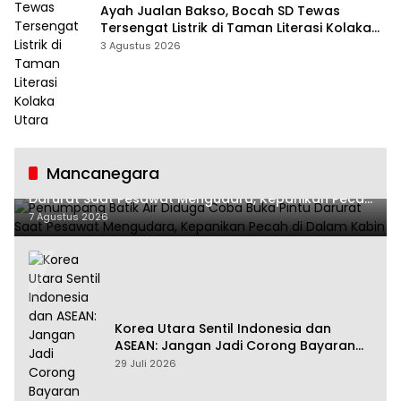
Ayah Jualan Bakso, Bocah SD Tewas
Tersengat Listrik di Taman Literasi Kolaka
Utara
3 Agustus 2026
Mancanegara
Penumpang Batik Air Diduga Coba Buka Pintu
Darurat Saat Pesawat Mengudara, Kepanikan Pecah
di Dalam Kabin
7 Agustus 2026
Korea Utara Sentil Indonesia dan
ASEAN: Jangan Jadi Corong Bayaran
Amerika Serikat
29 Juli 2026