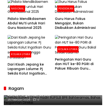
NASIONAL
PENDIDIKAN
Pidato Mendikdasmen
Guru Harus Fokus
Abdul Mu’ti untuk Hari
Mengajar, Bukan
Guru Nasional 2025
Disibukkan Administrasi
KOLAKA UTARA
KOLAKA UTARA
Peringatan Hari Guru
dan HUT ke-80 PGRI di
Dari Kisah Jepang ke
Pakue: Ribuan Guru
Lapangan Lalume: Pj
Bakal Sesaki Lalume!
Sekda Kolut Ingatkan
Guru sebagai
Penyangga Peradaban
Ragam
Sekda Kolaka Utara Hadiri RUPSLB BPR Bahteramas,
Bahas Pergantian Direksi
25 Februari 2026
0