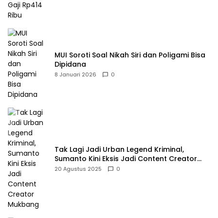
MUI Soroti Soal Nikah Siri dan Poligami Bisa
Dipidana
8 Januari 2026
0
Tak Lagi Jadi Urban Legend Kriminal,
Sumanto Kini Eksis Jadi Content Creator
Mukbang
20 Agustus 2025
0