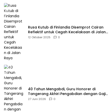
Rusa Kutub di Finlandia Disemprot Cairan
Reflektif untuk Cegah Kecelakaan di Jalan
Raya
12 Oktober 2025
0
40 Tahun Mengabdi, Guru Honorer di
Tangerang Akhiri Pengabdian dengan Gaji
Rp414 Ribu
27 Juni 2026
0