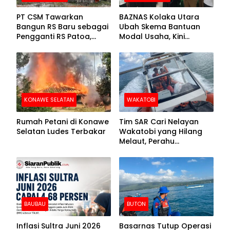
PT CSM Tawarkan
BAZNAS Kolaka Utara
Bangun RS Baru sebagai
Ubah Skema Bantuan
Pengganti RS Patoa,
Modal Usaha, Kini
Begini Respons Sekda
Disalurkan dalam Bentuk
Kolut
Barang Senilai Rp419,5
Juta
KONAWE SELATAN
WAKATOBI
Rumah Petani di Konawe
Tim SAR Cari Nelayan
Selatan Ludes Terbakar
Wakatobi yang Hilang
Melaut, Perahu
Ditemukan Mengapung
Kemasukan Air
BAUBAU
BUTON
Inflasi Sultra Juni 2026
Basarnas Tutup Operasi