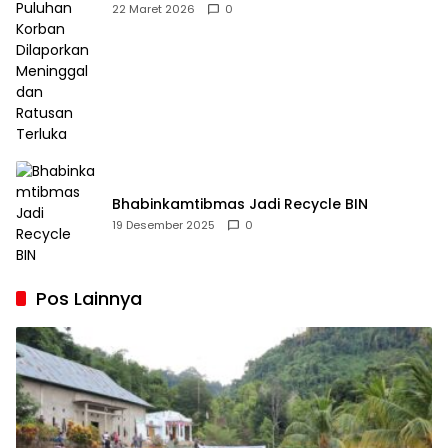
Dilaporkan Meninggal dan Ratusan Terluka
22 Maret 2026
0
Bhabinkamtibmas Jadi Recycle BIN
19 Desember 2025
0
Pos Lainnya