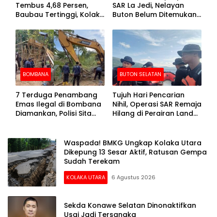
Tembus 4,68 Persen,
SAR La Jedi, Nelayan
Baubau Tertinggi, Kolaka
Buton Belum Ditemukan
Posisi Kedua
Setelah Sepekan Dicari
BOMBANA
BUTON SELATAN
7 Terduga Penambang
Tujuh Hari Pencarian
Emas Ilegal di Bombana
Nihil, Operasi SAR Remaja
Diamankan, Polisi Sita
Hilang di Perairan Lande
Mesin Dompeng hingga
Buton Selatan Dihentikan
Crusher
Waspada! BMKG Ungkap Kolaka Utara
Dikepung 13 Sesar Aktif, Ratusan Gempa
Sudah Terekam
KOLAKA UTARA
6 Agustus 2026
Sekda Konawe Selatan Dinonaktifkan
Usai Jadi Tersangka