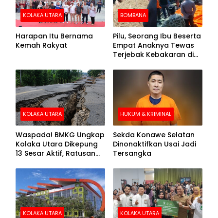
KOLAKA UTARA
BOMBANA
Harapan Itu Bernama
Pilu, Seorang Ibu Beserta
Kemah Rakyat
Empat Anaknya Tewas
Terjebak Kebakaran di
Bombana
KOLAKA UTARA
HUKUM & KRIMINAL
Waspada! BMKG Ungkap
Sekda Konawe Selatan
Kolaka Utara Dikepung
Dinonaktifkan Usai Jadi
13 Sesar Aktif, Ratusan
Tersangka
Gempa Sudah Terekam
KOLAKA UTARA
KOLAKA UTARA