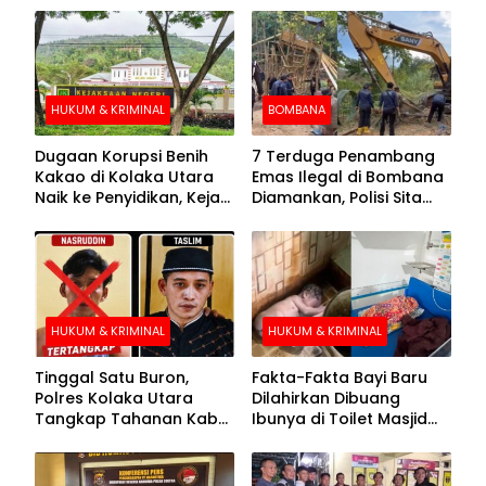
HUKUM & KRIMINAL
BOMBANA
Dugaan Korupsi Benih
7 Terduga Penambang
Kakao di Kolaka Utara
Emas Ilegal di Bombana
Naik ke Penyidikan, Kejari
Diamankan, Polisi Sita
Periksa Sejumlah Pihak
Mesin Dompeng hingga
Crusher
HUKUM & KRIMINAL
HUKUM & KRIMINAL
Tinggal Satu Buron,
Fakta-Fakta Bayi Baru
Polres Kolaka Utara
Dilahirkan Dibuang
Tangkap Tahanan Kabur
Ibunya di Toilet Masjid
ke-10 di Hari ke-21
Kolaka Utara
Pengejaran