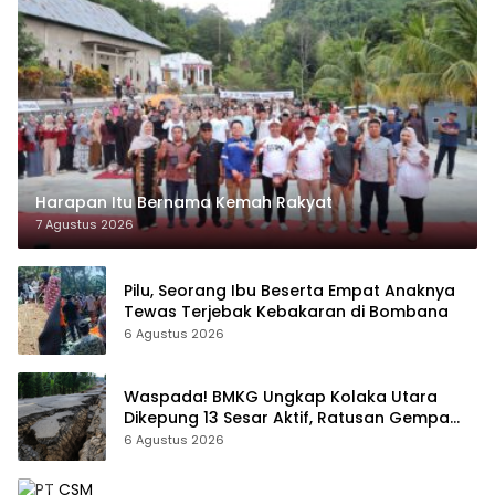
Harapan Itu Bernama Kemah Rakyat
7 Agustus 2026
Pilu, Seorang Ibu Beserta Empat Anaknya
Tewas Terjebak Kebakaran di Bombana
6 Agustus 2026
Waspada! BMKG Ungkap Kolaka Utara
Dikepung 13 Sesar Aktif, Ratusan Gempa
Sudah Terekam
6 Agustus 2026