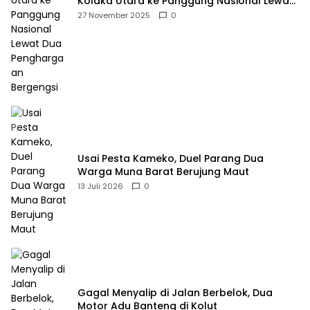
Kolaka Utara ke Panggung Nasional Lewat
Dua Penghargaan Bergengsi
27 November 2025
0
Usai Pesta Kameko, Duel Parang Dua
Warga Muna Barat Berujung Maut
13 Juli 2026
0
Gagal Menyalip di Jalan Berbelok, Dua
Motor Adu Banteng di Kolut