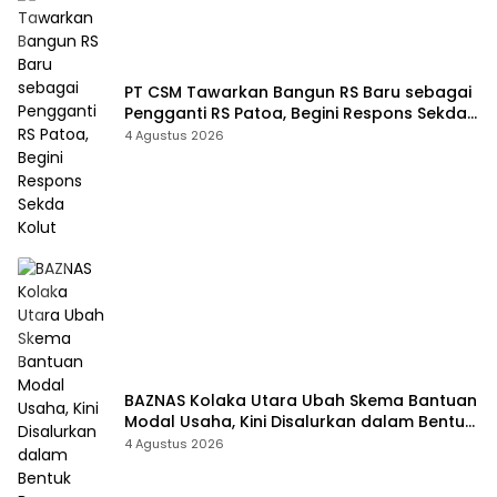
PT CSM Tawarkan Bangun RS Baru sebagai
Pengganti RS Patoa, Begini Respons Sekda
Kolut
4 Agustus 2026
BAZNAS Kolaka Utara Ubah Skema Bantuan
Modal Usaha, Kini Disalurkan dalam Bentuk
Barang Senilai Rp419,5 Juta
4 Agustus 2026