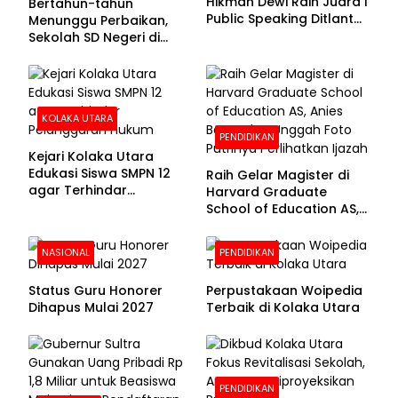
Hikmah Dewi Raih Juara I
Bertahun-tahun
Public Speaking Ditlantas
Menunggu Perbaikan,
Polda Sultra pada
Sekolah SD Negeri di
Puncak Hari
Kolaka Utara Masih
Bhayangkara ke-80
Beralas Tanah dan
Dinding Bolong-bolong
KOLAKA UTARA
PENDIDIKAN
Kejari Kolaka Utara
Edukasi Siswa SMPN 12
Raih Gelar Magister di
agar Terhindar
Harvard Graduate
Pelanggaran Hukum
School of Education AS,
Anies Baswedan Unggah
Foto Putrinya Perlihatkan
NASIONAL
PENDIDIKAN
Ijazah
Status Guru Honorer
Perpustakaan Woipedia
Dihapus Mulai 2027
Terbaik di Kolaka Utara
PENDIDIKAN