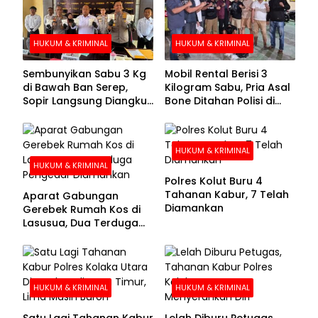
HUKUM & KRIMINAL
HUKUM & KRIMINAL
Sembunyikan Sabu 3 Kg
Mobil Rental Berisi 3
di Bawah Ban Serep,
Kilogram Sabu, Pria Asal
Sopir Langsung Diangkut
Bone Ditahan Polisi di
Polisi
Kolaka
HUKUM & KRIMINAL
HUKUM & KRIMINAL
Polres Kolut Buru 4
Tahanan Kabur, 7 Telah
Aparat Gabungan
Diamankan
Gerebek Rumah Kos di
Lasusua, Dua Terduga
Pengedar Diamankan
HUKUM & KRIMINAL
HUKUM & KRIMINAL
Satu Lagi Tahanan Kabur
Lelah Diburu Petugas,