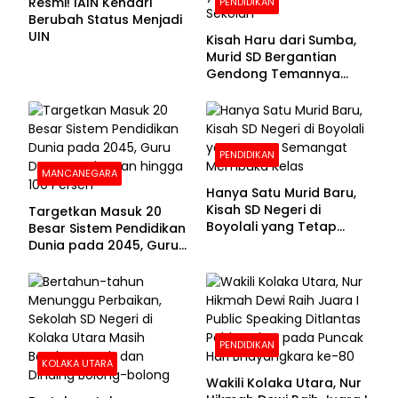
Resmi! IAIN Kendari
PENDIDIKAN
Berubah Status Menjadi
UIN
Kisah Haru dari Sumba,
Murid SD Bergantian
Gendong Temannya
yang Difabel Demi Bisa
Sekolah
PENDIDIKAN
MANCANEGARA
Hanya Satu Murid Baru,
Kisah SD Negeri di
Targetkan Masuk 20
Boyolali yang Tetap
Besar Sistem Pendidikan
Semangat Membuka
Dunia pada 2045, Guru
Kelas
Dapat Tunjangan hingga
100 Persen
PENDIDIKAN
KOLAKA UTARA
Wakili Kolaka Utara, Nur