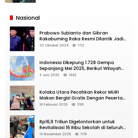
Siaran
Publik
Nasional
Prabowo Subianto dan Gibran
Rakabuming Raka Resmi Dilantik Jadi
Presiden dan Wapres RI
20 Oktober 2024
1721
Indonesia Dikepung 1.728 Gempa
Sepanjang Mei 2025, Berikut Wilayah
Yang Intens Diguncang!
3 Juni 2025
1442
Kolaka Utara Pecahkan Rekor MURI
Makan Bergizi Gratis Dengan Peserta
Terbanyak
18 Februari 2025
1198
Rp16,9 Triliun Digelontorkan untuk
Revitalisasi 16 Ribu Sekolah di Seluruh
Indonesia
13 November 2025
1178