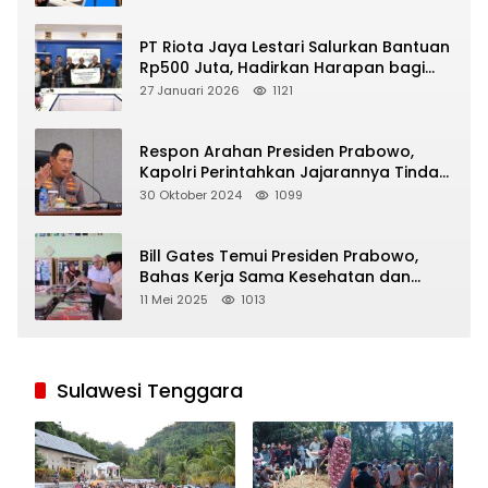
PT Riota Jaya Lestari Salurkan Bantuan
Rp500 Juta, Hadirkan Harapan bagi
Korban Bencana di Sumatera
27 Januari 2026
1121
Respon Arahan Presiden Prabowo,
Kapolri Perintahkan Jajarannya Tindak
Tegas Pelaku Judi Online
30 Oktober 2024
1099
Bill Gates Temui Presiden Prabowo,
Bahas Kerja Sama Kesehatan dan
Program Makan Bergizi Gratis
11 Mei 2025
1013
Sulawesi Tenggara