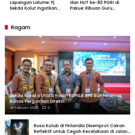
Lapangan Lalume: Pj
dan HUT ke-80 PGRI di
Sekda Kolut Ingatkan
Pakue: Ribuan Guru
Guru sebagai
Bakal Sesaki Lalume!
Penyangga Peradaban
Ragam
Sekda Kolaka Utara Hadiri RUPSLB BPR Bahteramas,
Bahas Pergantian Direksi
25 Februari 2026
0
Rusa Kutub di Finlandia Disemprot Cairan
Reflektif untuk Cegah Kecelakaan di Jalan