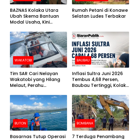
BAZNAS Kolaka Utara
Rumah Petani di Konawe
Ubah Skema Bantuan
Selatan Ludes Terbakar
Modal Usaha, Kini
Disalurkan dalam Bentuk
Barang Senilai Rp419,5
Juta
WAKATOBI
BAUBAU
Tim SAR Cari Nelayan
Inflasi Sultra Juni 2026
Wakatobi yang Hilang
Tembus 4,68 Persen,
Melaut, Perahu
Baubau Tertinggi, Kolaka
Ditemukan Mengapung
Posisi Kedua
Kemasukan Air
BUTON
BOMBANA
Basarnas Tutup Operasi
7 Terduga Penambang