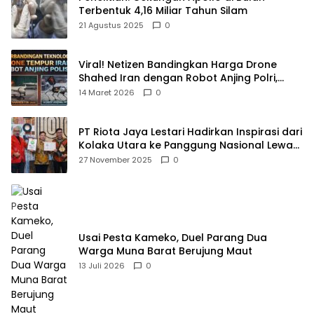
Terbentuk 4,16 Miliar Tahun Silam
21 Agustus 2025
0
Viral! Netizen Bandingkan Harga Drone
Shahed Iran dengan Robot Anjing Polri,
Selisihnya Capai 5 Kali Lipat
14 Maret 2026
0
PT Riota Jaya Lestari Hadirkan Inspirasi dari
Kolaka Utara ke Panggung Nasional Lewat
Dua Penghargaan Bergengsi
27 November 2025
0
Usai Pesta Kameko, Duel Parang Dua
Warga Muna Barat Berujung Maut
13 Juli 2026
0