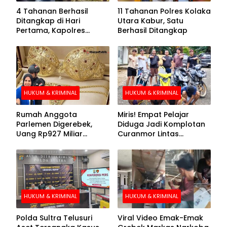
4 Tahanan Berhasil
11 Tahanan Polres Kolaka
Ditangkap di Hari
Utara Kabur, Satu
Pertama, Kapolres
Berhasil Ditangkap
Kolaka Utara Sarankan 7
Buronan Segera
Menyerahkan Diri
HUKUM & KRIMINAL
HUKUM & KRIMINAL
Rumah Anggota
Miris! Empat Pelajar
Parlemen Digerebek,
Diduga Jadi Komplotan
Uang Rp927 Miliar
Curanmor Lintas
hingga BH Emas Disita
Kabupaten
HUKUM & KRIMINAL
HUKUM & KRIMINAL
Polda Sultra Telusuri
Viral Video Emak-Emak