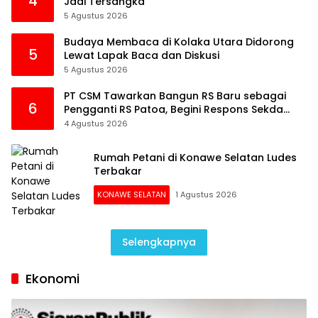
4
Jadi Tersangka
5 Agustus 2026
Budaya Membaca di Kolaka Utara Didorong
5
Lewat Lapak Baca dan Diskusi
5 Agustus 2026
PT CSM Tawarkan Bangun RS Baru sebagai
6
Pengganti RS Patoa, Begini Respons Sekda
Kolut
4 Agustus 2026
Rumah Petani di Konawe Selatan Ludes
Terbakar
KONAWE SELATAN
1 Agustus 2026
Selengkapnya
Ekonomi