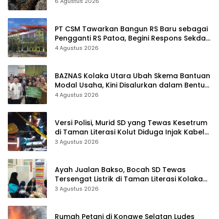
Sudah Terekam
6 Agustus 2026
PT CSM Tawarkan Bangun RS Baru sebagai
Pengganti RS Patoa, Begini Respons Sekda
Kolut
4 Agustus 2026
BAZNAS Kolaka Utara Ubah Skema Bantuan
Modal Usaha, Kini Disalurkan dalam Bentuk
Barang Senilai Rp419,5 Juta
4 Agustus 2026
Versi Polisi, Murid SD yang Tewas Kesetrum
di Taman Literasi Kolut Diduga Injak Kabel
Beraliran Listrik
3 Agustus 2026
Ayah Jualan Bakso, Bocah SD Tewas
Tersengat Listrik di Taman Literasi Kolaka
Utara
3 Agustus 2026
Rumah Petani di Konawe Selatan Ludes