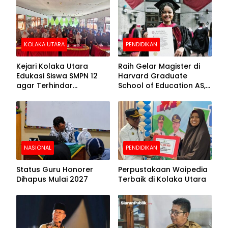
Beralas Tanah dan
Puncak Hari
Dinding Bolong-bolong
Bhayangkara ke-80
KOLAKA UTARA
PENDIDIKAN
Kejari Kolaka Utara
Raih Gelar Magister di
Edukasi Siswa SMPN 12
Harvard Graduate
agar Terhindar
School of Education AS,
Pelanggaran Hukum
Anies Baswedan Unggah
Foto Putrinya Perlihatkan
Ijazah
NASIONAL
PENDIDIKAN
Status Guru Honorer
Perpustakaan Woipedia
Dihapus Mulai 2027
Terbaik di Kolaka Utara