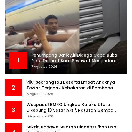
Penumpang Batik Air Diduga Coba Buka
1
Pintu Darurat Saat Pesawat Mengudara,
Kepanikan Pecah di Dalam Kabin
7 Agustus 2026
Pilu, Seorang Ibu Beserta Empat Anaknya
2
Tewas Terjebak Kebakaran di Bombana
6 Agustus 2026
Waspada! BMKG Ungkap Kolaka Utara
3
Dikepung 13 Sesar Aktif, Ratusan Gempa
Sudah Terekam
6 Agustus 2026
Sekda Konawe Selatan Dinonaktifkan Usai