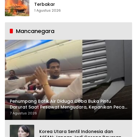
Terbakar
1 Agustus 2026
Mancanegara
Penumpang Batik Air Diduga Coba Buka Pintu
Darurat Saat Pesawat Mengudara, Kepanikan Pecah
di Dalam Kabin
7 Agustus 2026
Korea Utara Sentil Indonesia dan