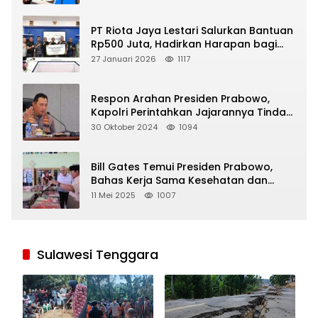
PT Riota Jaya Lestari Salurkan Bantuan
Rp500 Juta, Hadirkan Harapan bagi
Korban Bencana di Sumatera
27 Januari 2026
1117
Respon Arahan Presiden Prabowo,
Kapolri Perintahkan Jajarannya Tindak
Tegas Pelaku Judi Online
30 Oktober 2024
1094
Bill Gates Temui Presiden Prabowo,
Bahas Kerja Sama Kesehatan dan
Program Makan Bergizi Gratis
11 Mei 2025
1007
Sulawesi Tenggara