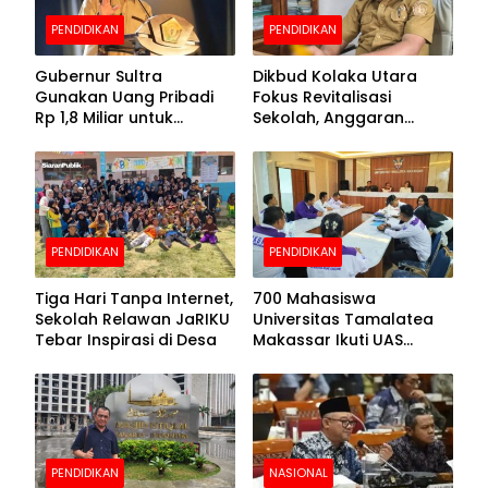
PENDIDIKAN
PENDIDIKAN
Gubernur Sultra
Dikbud Kolaka Utara
Gunakan Uang Pribadi
Fokus Revitalisasi
Rp 1,8 Miliar untuk
Sekolah, Anggaran
Beasiswa Mahasiswa,
Diproyeksikan Rp30
Pendaftaran Segera
Miliar
Dibuka
PENDIDIKAN
PENDIDIKAN
Tiga Hari Tanpa Internet,
700 Mahasiswa
Sekolah Relawan JaRIKU
Universitas Tamalatea
Tebar Inspirasi di Desa
Makassar Ikuti UAS
Selama Lima Hari
PENDIDIKAN
NASIONAL