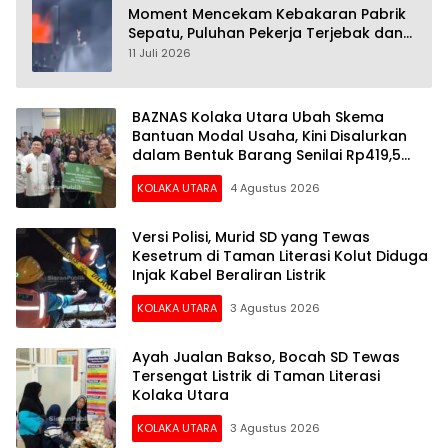
Moment Mencekam Kebakaran Pabrik
Sepatu, Puluhan Pekerja Terjebak dan
28 Orang Tewas
11 Juli 2026
BAZNAS Kolaka Utara Ubah Skema
Bantuan Modal Usaha, Kini Disalurkan
dalam Bentuk Barang Senilai Rp419,5
Juta
KOLAKA UTARA
4 Agustus 2026
Versi Polisi, Murid SD yang Tewas
Kesetrum di Taman Literasi Kolut Diduga
Injak Kabel Beraliran Listrik
KOLAKA UTARA
3 Agustus 2026
Ayah Jualan Bakso, Bocah SD Tewas
Tersengat Listrik di Taman Literasi
Kolaka Utara
KOLAKA UTARA
3 Agustus 2026