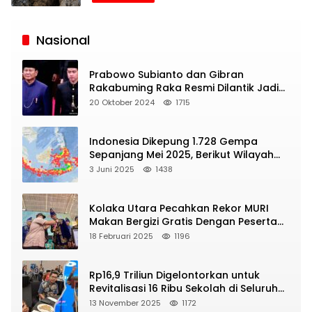
Siaran
Publik
Nasional
Prabowo Subianto dan Gibran
Rakabuming Raka Resmi Dilantik Jadi
Presiden dan Wapres RI
20 Oktober 2024
1715
Indonesia Dikepung 1.728 Gempa
Sepanjang Mei 2025, Berikut Wilayah
Yang Intens Diguncang!
3 Juni 2025
1438
Kolaka Utara Pecahkan Rekor MURI
Makan Bergizi Gratis Dengan Peserta
Terbanyak
18 Februari 2025
1196
Rp16,9 Triliun Digelontorkan untuk
Revitalisasi 16 Ribu Sekolah di Seluruh
Indonesia
13 November 2025
1172