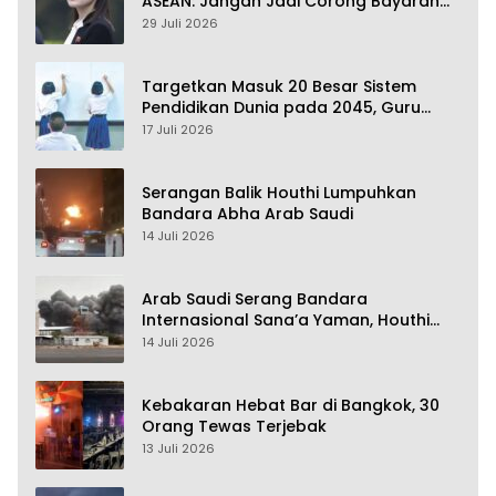
ASEAN: Jangan Jadi Corong Bayaran
Amerika Serikat
29 Juli 2026
Targetkan Masuk 20 Besar Sistem
Pendidikan Dunia pada 2045, Guru
Dapat Tunjangan hingga 100 Persen
17 Juli 2026
Serangan Balik Houthi Lumpuhkan
Bandara Abha Arab Saudi
14 Juli 2026
Arab Saudi Serang Bandara
Internasional Sana’a Yaman, Houthi
Siap Serang Balik
14 Juli 2026
Kebakaran Hebat Bar di Bangkok, 30
Orang Tewas Terjebak
13 Juli 2026