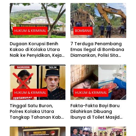
HUKUM & KRIMINAL
BOMBANA
Dugaan Korupsi Benih
7 Terduga Penambang
Kakao di Kolaka Utara
Emas Ilegal di Bombana
Naik ke Penyidikan, Kejari
Diamankan, Polisi Sita
Periksa Sejumlah Pihak
Mesin Dompeng hingga
Crusher
HUKUM & KRIMINAL
HUKUM & KRIMINAL
Tinggal Satu Buron,
Fakta-Fakta Bayi Baru
Polres Kolaka Utara
Dilahirkan Dibuang
Tangkap Tahanan Kabur
Ibunya di Toilet Masjid
ke-10 di Hari ke-21
Kolaka Utara
Pengejaran