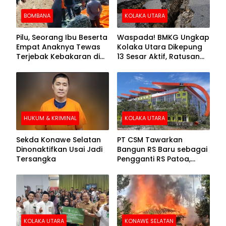
BOMBANA
KOLAKA UTARA
Pilu, Seorang Ibu Beserta
Waspada! BMKG Ungkap
Empat Anaknya Tewas
Kolaka Utara Dikepung
Terjebak Kebakaran di
13 Sesar Aktif, Ratusan
Bombana
Gempa Sudah Terekam
HUKUM & KRIMINAL
KOLAKA UTARA
Sekda Konawe Selatan
PT CSM Tawarkan
Dinonaktifkan Usai Jadi
Bangun RS Baru sebagai
Tersangka
Pengganti RS Patoa,
Begini Respons Sekda
Kolut
KOLAKA UTARA
KONAWE SELATAN