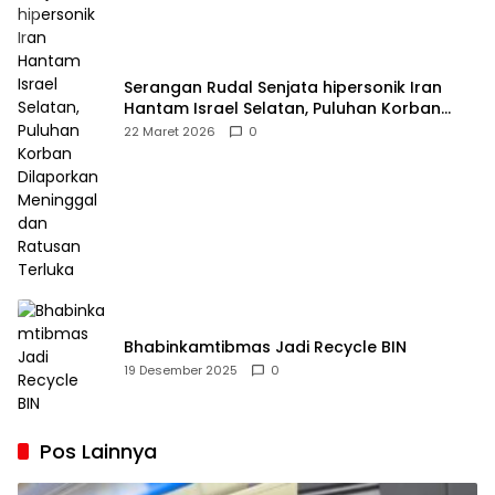
Serangan Rudal Senjata hipersonik Iran
Hantam Israel Selatan, Puluhan Korban
Dilaporkan Meninggal dan Ratusan Terluka
22 Maret 2026
0
Bhabinkamtibmas Jadi Recycle BIN
19 Desember 2025
0
Pos Lainnya