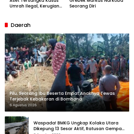
Aset Tersangka Kasus
Grebek Markas Narkoba
Umrah Ilegal, Kerugian
Seorang Diri
Korban Capai Rp7 Miliar
Daerah
Pilu, Seorang Ibu Beserta Empat Anaknya Tewas
Terjebak Kebakaran di Bombana
6 Agustus 2026
Waspada! BMKG Ungkap Kolaka Utara
Dikepung 13 Sesar Aktif, Ratusan Gempa