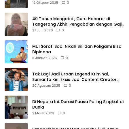
Raya
12 Oktober 2025
0
40 Tahun Mengabdi, Guru Honorer di
Tangerang Akhiri Pengabdian dengan Gaji
Rp414 Ribu
27 Juni 2026
0
MUI Soroti Soal Nikah Siri dan Poligami Bisa
Dipidana
8 Januari 2026
0
Tak Lagi Jadi Urban Legend Kriminal,
Sumanto Kini Eksis Jadi Content Creator
Mukbang
20 Agustus 2025
0
Di Negara Ini, Durasi Puasa Paling Singkat di
Dunia
2 Maret 2026
0