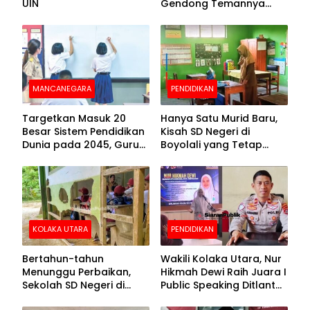
UIN
Gendong Temannya
yang Difabel Demi Bisa
Sekolah
MANCANEGARA
PENDIDIKAN
Targetkan Masuk 20
Hanya Satu Murid Baru,
Besar Sistem Pendidikan
Kisah SD Negeri di
Dunia pada 2045, Guru
Boyolali yang Tetap
Dapat Tunjangan hingga
Semangat Membuka
100 Persen
Kelas
KOLAKA UTARA
PENDIDIKAN
Bertahun-tahun
Wakili Kolaka Utara, Nur
Menunggu Perbaikan,
Hikmah Dewi Raih Juara I
Sekolah SD Negeri di
Public Speaking Ditlantas
Kolaka Utara Masih
Polda Sultra pada