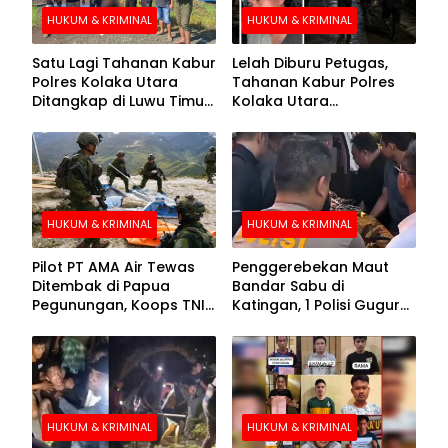
HUKUM & KRIMINAL
HUKUM & KRIMINAL
Satu Lagi Tahanan Kabur
Lelah Diburu Petugas,
Polres Kolaka Utara
Tahanan Kabur Polres
Ditangkap di Luwu Timur,
Kolaka Utara
Lima Masih Buron
Menyerahkan Diri
HUKUM & KRIMINAL
HUKUM & KRIMINAL
Pilot PT AMA Air Tewas
Penggerebekan Maut
Ditembak di Papua
Bandar Sabu di
Pegunungan, Koops TNI
Katingan, 1 Polisi Gugur
Habema Berhasil
dan 2 Hilang
Evakuasi Jenazah
Korban
HUKUM & KRIMINAL
HUKUM & KRIMINAL