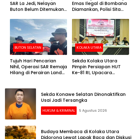
SAR La Jedi, Nelayan
Emas Ilegal di Bombana
Buton Belum Ditemukan
Diamankan, Polisi Sita
Setelah Sepekan Dicari
Mesin Dompeng hingga
Crusher
BUTON SELATAN
KOLAKA UTARA
Tujuh Hari Pencarian
Sekda Kolaka Utara
Nihil, Operasi SAR Remaja
Pimpin Persiapan HUT
Hilang di Perairan Lande
Ke-81 RI, Upacara
Buton Selatan Dihentikan
Dipusatkan di Lasusua
Sekda Konawe Selatan Dinonaktifkan
Usai Jadi Tersangka
HUKUM & KRIMINAL
5 Agustus 2026
Budaya Membaca di Kolaka Utara
Didorong Lewat Lapak Baca dan Diskusi