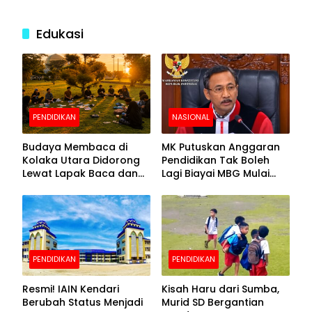
Edukasi
PENDIDIKAN
NASIONAL
Budaya Membaca di
MK Putuskan Anggaran
Kolaka Utara Didorong
Pendidikan Tak Boleh
Lewat Lapak Baca dan
Lagi Biayai MBG Mulai
Diskusi
APBN 2028
PENDIDIKAN
PENDIDIKAN
Resmi! IAIN Kendari
Kisah Haru dari Sumba,
Berubah Status Menjadi
Murid SD Bergantian