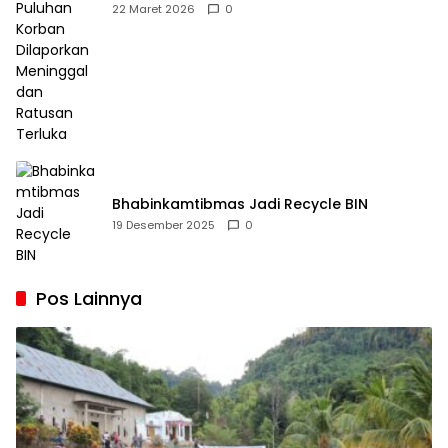
Dilaporkan Meninggal dan Ratusan Terluka
22 Maret 2026
0
Bhabinkamtibmas Jadi Recycle BIN
19 Desember 2025
0
Pos Lainnya