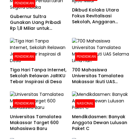
PENDIDIKAN
Dikbud Kolaka Utara
Fokus Revitalisasi
Gubernur Sultra
Sekolah, Anggaran
Gunakan Uang Pribadi
Diproyeksikan Rp30
Rp 1,8 Miliar untuk
Miliar
Beasiswa Mahasiswa,
Pendaftaran Segera
Dibuka
PENDIDIKAN
PENDIDIKAN
Tiga Hari Tanpa Internet,
700 Mahasiswa
Sekolah Relawan JaRIKU
Universitas Tamalatea
Tebar Inspirasi di Desa
Makassar Ikuti UAS
Selama Lima Hari
PENDIDIKAN
NASIONAL
Universitas Tamalatea
Mendikdasmen: Banyak
Makassar Target 600
Anggota Dewan Lulusan
Mahasiswa Baru
Paket C