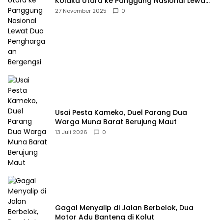
Kolaka Utara ke Panggung Nasional Lewat
Dua Penghargaan Bergengsi
27 November 2025
0
Usai Pesta Kameko, Duel Parang Dua
Warga Muna Barat Berujung Maut
13 Juli 2026
0
Gagal Menyalip di Jalan Berbelok, Dua
Motor Adu Banteng di Kolut