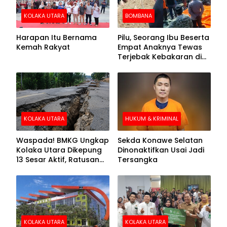
KOLAKA UTARA
BOMBANA
Harapan Itu Bernama
Pilu, Seorang Ibu Beserta
Kemah Rakyat
Empat Anaknya Tewas
Terjebak Kebakaran di
Bombana
KOLAKA UTARA
HUKUM & KRIMINAL
Waspada! BMKG Ungkap
Sekda Konawe Selatan
Kolaka Utara Dikepung
Dinonaktifkan Usai Jadi
13 Sesar Aktif, Ratusan
Tersangka
Gempa Sudah Terekam
KOLAKA UTARA
KOLAKA UTARA