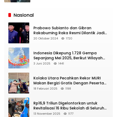
Siaran
Publik
Nasional
Prabowo Subianto dan Gibran
Rakabuming Raka Resmi Dilantik Jadi
Presiden dan Wapres RI
20 Oktober 2024
1720
Indonesia Dikepung 1.728 Gempa
Sepanjang Mei 2025, Berikut Wilayah
Yang Intens Diguncang!
3 Juni 2025
1441
Kolaka Utara Pecahkan Rekor MURI
Makan Bergizi Gratis Dengan Peserta
Terbanyak
18 Februari 2025
1198
Rp16,9 Triliun Digelontorkan untuk
Revitalisasi 16 Ribu Sekolah di Seluruh
Indonesia
13 November 2025
1177