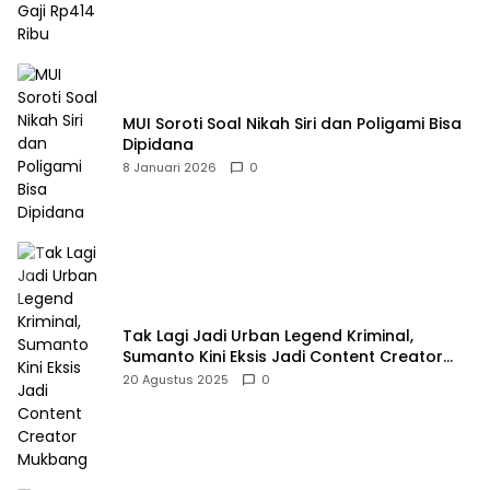
MUI Soroti Soal Nikah Siri dan Poligami Bisa
Dipidana
8 Januari 2026
0
Tak Lagi Jadi Urban Legend Kriminal,
Sumanto Kini Eksis Jadi Content Creator
Mukbang
20 Agustus 2025
0