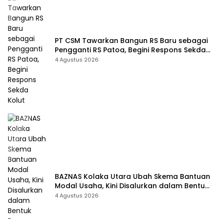
PT CSM Tawarkan Bangun RS Baru sebagai
Pengganti RS Patoa, Begini Respons Sekda
Kolut
4 Agustus 2026
BAZNAS Kolaka Utara Ubah Skema Bantuan
Modal Usaha, Kini Disalurkan dalam Bentuk
Barang Senilai Rp419,5 Juta
4 Agustus 2026