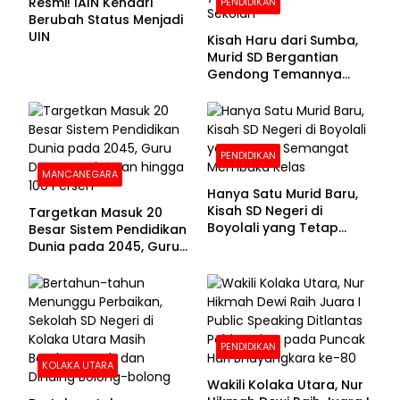
Resmi! IAIN Kendari
PENDIDIKAN
Berubah Status Menjadi
UIN
Kisah Haru dari Sumba,
Murid SD Bergantian
Gendong Temannya
yang Difabel Demi Bisa
Sekolah
PENDIDIKAN
MANCANEGARA
Hanya Satu Murid Baru,
Kisah SD Negeri di
Targetkan Masuk 20
Boyolali yang Tetap
Besar Sistem Pendidikan
Semangat Membuka
Dunia pada 2045, Guru
Kelas
Dapat Tunjangan hingga
100 Persen
PENDIDIKAN
KOLAKA UTARA
Wakili Kolaka Utara, Nur