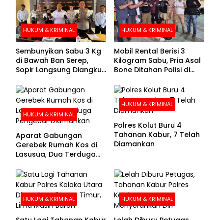
HUKUM & KRIMINAL
HUKUM & KRIMINAL
Sembunyikan Sabu 3 Kg
Mobil Rental Berisi 3
di Bawah Ban Serep,
Kilogram Sabu, Pria Asal
Sopir Langsung Diangkut
Bone Ditahan Polisi di
Polisi
Kolaka
HUKUM & KRIMINAL
HUKUM & KRIMINAL
Polres Kolut Buru 4
Tahanan Kabur, 7 Telah
Aparat Gabungan
Diamankan
Gerebek Rumah Kos di
Lasusua, Dua Terduga
Pengedar Diamankan
HUKUM & KRIMINAL
HUKUM & KRIMINAL
Satu Lagi Tahanan Kabur
Lelah Diburu Petugas,