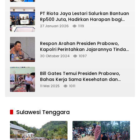
PT Riota Jaya Lestari Salurkan Bantuan
Rp500 Juta, Hadirkan Harapan bagi
Korban Bencana di Sumatera
27 Januari 2026
1119
Respon Arahan Presiden Prabowo,
Kapolri Perintahkan Jajarannya Tindak
Tegas Pelaku Judi Online
30 Oktober 2024
1097
Bill Gates Temui Presiden Prabowo,
Bahas Kerja Sama Kesehatan dan
Program Makan Bergizi Gratis
11 Mei 2025
1011
Sulawesi Tenggara