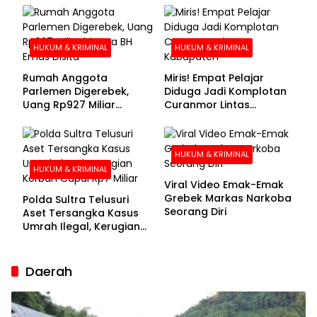
Buronan Segera
Menyerahkan Diri
HUKUM & KRIMINAL
HUKUM & KRIMINAL
Rumah Anggota
Miris! Empat Pelajar
Parlemen Digerebek,
Diduga Jadi Komplotan
Uang Rp927 Miliar
Curanmor Lintas
hingga BH Emas Disita
Kabupaten
HUKUM & KRIMINAL
HUKUM & KRIMINAL
Viral Video Emak-Emak
Grebek Markas Narkoba
Polda Sultra Telusuri
Seorang Diri
Aset Tersangka Kasus
Umrah Ilegal, Kerugian
Korban Capai Rp7 Miliar
Daerah