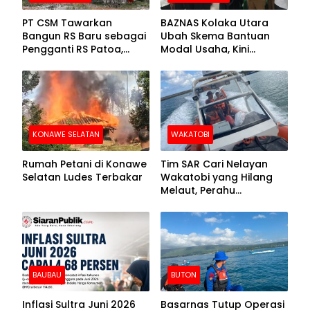
PT CSM Tawarkan
BAZNAS Kolaka Utara
Bangun RS Baru sebagai
Ubah Skema Bantuan
Pengganti RS Patoa,
Modal Usaha, Kini
Begini Respons Sekda
Disalurkan dalam Bentuk
Kolut
Barang Senilai Rp419,5
Juta
KONAWE SELATAN
WAKATOBI
Rumah Petani di Konawe
Tim SAR Cari Nelayan
Selatan Ludes Terbakar
Wakatobi yang Hilang
Melaut, Perahu
Ditemukan Mengapung
Kemasukan Air
BAUBAU
BUTON
Inflasi Sultra Juni 2026
Basarnas Tutup Operasi