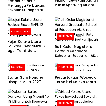
Hikmah Dewi Raih Juara I
Bertahun-tahun
Public Speaking Ditlantas
Menunggu Perbaikan,
Polda Sultra pada
Sekolah SD Negeri di
Puncak Hari
Kolaka Utara Masih
Bhayangkara ke-80
Beralas Tanah dan
Dinding Bolong-bolong
KOLAKA UTARA
PENDIDIKAN
Kejari Kolaka Utara
Edukasi Siswa SMPN 12
Raih Gelar Magister di
agar Terhindar
Harvard Graduate
Pelanggaran Hukum
School of Education AS,
Anies Baswedan Unggah
Foto Putrinya Perlihatkan
NASIONAL
PENDIDIKAN
Ijazah
Status Guru Honorer
Perpustakaan Woipedia
Dihapus Mulai 2027
Terbaik di Kolaka Utara
PENDIDIKAN