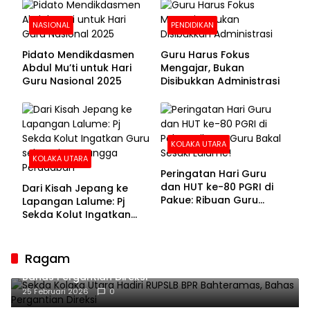
NASIONAL
PENDIDIKAN
Pidato Mendikdasmen
Guru Harus Fokus
Abdul Mu’ti untuk Hari
Mengajar, Bukan
Guru Nasional 2025
Disibukkan Administrasi
KOLAKA UTARA
KOLAKA UTARA
Peringatan Hari Guru
dan HUT ke-80 PGRI di
Dari Kisah Jepang ke
Pakue: Ribuan Guru
Lapangan Lalume: Pj
Bakal Sesaki Lalume!
Sekda Kolut Ingatkan
Guru sebagai
Penyangga Peradaban
Ragam
Sekda Kolaka Utara Hadiri RUPSLB BPR Bahteramas,
Bahas Pergantian Direksi
25 Februari 2026
0