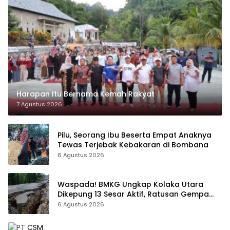
Harapan Itu Bernama Kemah Rakyat
7 Agustus 2026
Pilu, Seorang Ibu Beserta Empat Anaknya
Tewas Terjebak Kebakaran di Bombana
6 Agustus 2026
Waspada! BMKG Ungkap Kolaka Utara
Dikepung 13 Sesar Aktif, Ratusan Gempa
Sudah Terekam
6 Agustus 2026