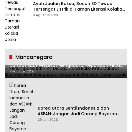
Ayah Jualan Bakso, Bocah SD Tewas
Tersengat Listrik di Taman Literasi Kolaka
Utara
3 Agustus 2026
Mancanegara
Penumpang Batik Air Diduga Coba Buka Pintu
Darurat Saat Pesawat Mengudara, Kepanikan Pecah
di Dalam Kabin
7 Agustus 2026
Korea Utara Sentil Indonesia dan
ASEAN: Jangan Jadi Corong Bayaran
Amerika Serikat
29 Juli 2026