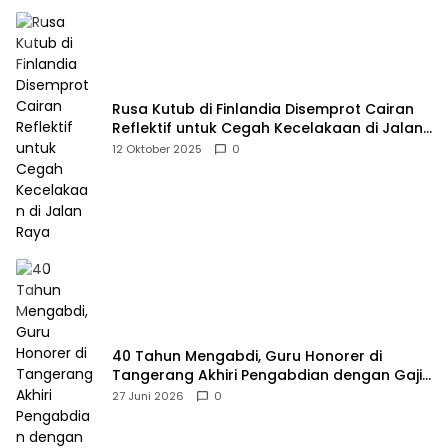
Rusa Kutub di Finlandia Disemprot Cairan
Reflektif untuk Cegah Kecelakaan di Jalan
Raya
12 Oktober 2025
0
40 Tahun Mengabdi, Guru Honorer di
Tangerang Akhiri Pengabdian dengan Gaji
Rp414 Ribu
27 Juni 2026
0