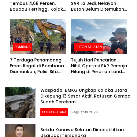
Tembus 4,68 Persen,
SAR La Jedi, Nelayan
Baubau Tertinggi, Kolaka
Buton Belum Ditemukan
Posisi Kedua
Setelah Sepekan Dicari
BOMBANA
BUTON SELATAN
7 Terduga Penambang
Tujuh Hari Pencarian
Emas Ilegal di Bombana
Nihil, Operasi SAR Remaja
Diamankan, Polisi Sita
Hilang di Perairan Lande
Mesin Dompeng hingga
Buton Selatan Dihentikan
Crusher
Waspada! BMKG Ungkap Kolaka Utara
Dikepung 13 Sesar Aktif, Ratusan Gempa
Sudah Terekam
KOLAKA UTARA
6 Agustus 2026
Sekda Konawe Selatan Dinonaktifkan
Usai Jadi Tersangka