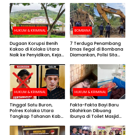
HUKUM & KRIMINAL
BOMBANA
Dugaan Korupsi Benih
7 Terduga Penambang
Kakao di Kolaka Utara
Emas Ilegal di Bombana
Naik ke Penyidikan, Kejari
Diamankan, Polisi Sita
Periksa Sejumlah Pihak
Mesin Dompeng hingga
Crusher
HUKUM & KRIMINAL
HUKUM & KRIMINAL
Tinggal Satu Buron,
Fakta-Fakta Bayi Baru
Polres Kolaka Utara
Dilahirkan Dibuang
Tangkap Tahanan Kabur
Ibunya di Toilet Masjid
ke-10 di Hari ke-21
Kolaka Utara
Pengejaran