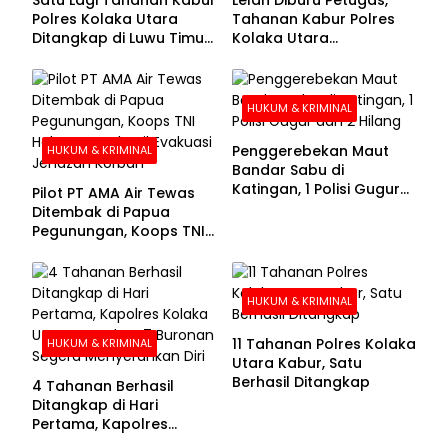
Polres Kolaka Utara
Tahanan Kabur Polres
Ditangkap di Luwu Timur,
Kolaka Utara
Lima Masih Buron
Menyerahkan Diri
HUKUM & KRIMINAL
Penggerebekan Maut
HUKUM & KRIMINAL
Bandar Sabu di
Katingan, 1 Polisi Gugur
Pilot PT AMA Air Tewas
dan 2 Hilang
Ditembak di Papua
Pegunungan, Koops TNI
Habema Berhasil
Evakuasi Jenazah
Korban
HUKUM & KRIMINAL
11 Tahanan Polres Kolaka
HUKUM & KRIMINAL
Utara Kabur, Satu
Berhasil Ditangkap
4 Tahanan Berhasil
Ditangkap di Hari
Pertama, Kapolres
Kolaka Utara Sarankan 7