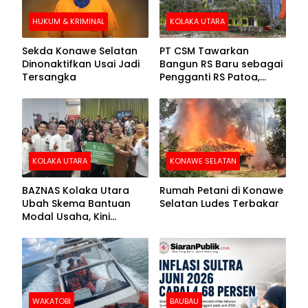
HUKUM & KRIMINAL
KOLAKA UTARA
Sekda Konawe Selatan
PT CSM Tawarkan
Dinonaktifkan Usai Jadi
Bangun RS Baru sebagai
Tersangka
Pengganti RS Patoa,
Begini Respons Sekda
Kolut
KOLAKA UTARA
KONAWE SELATAN
BAZNAS Kolaka Utara
Rumah Petani di Konawe
Ubah Skema Bantuan
Selatan Ludes Terbakar
Modal Usaha, Kini
Disalurkan dalam Bentuk
Barang Senilai Rp419,5
Juta
WAKATOBI
BAUBAU