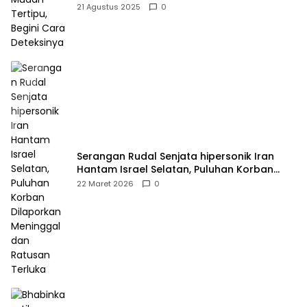
21 Agustus 2025
0
Serangan Rudal Senjata hipersonik Iran
Hantam Israel Selatan, Puluhan Korban
Dilaporkan Meninggal dan Ratusan Terluka
22 Maret 2026
0