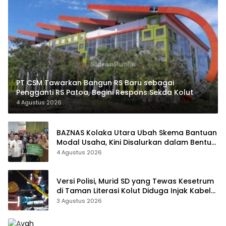
PT CSM Tawarkan Bangun RS Baru sebagai
Pengganti RS Patoa, Begini Respons Sekda Kolut
4 Agustus 2026
BAZNAS Kolaka Utara Ubah Skema Bantuan
Modal Usaha, Kini Disalurkan dalam Bentuk
Barang Senilai Rp419,5 Juta
4 Agustus 2026
Versi Polisi, Murid SD yang Tewas Kesetrum
di Taman Literasi Kolut Diduga Injak Kabel
Beraliran Listrik
3 Agustus 2026