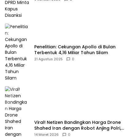
Penelitian: Cekungan Apollo di Bulan
Terbentuk 4,16 Miliar Tahun Silam
21 Agustus 2025
0
Viral! Netizen Bandingkan Harga Drone
Shahed Iran dengan Robot Anjing Polri,
Selisihnya Capai 5 Kali Lipat
14 Maret 2026
0