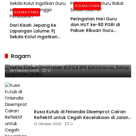
KOLAKA UTARA
KOLAKA UTARA
Peringatan Hari Guru
dan HUT ke-80 PGRI di
Dari Kisah Jepang ke
Pakue: Ribuan Guru
Lapangan Lalume: Pj
Bakal Sesaki Lalume!
Sekda Kolut Ingatkan
Guru sebagai
Penyangga Peradaban
Ragam
Sekda Kolaka Utara Hadiri RUPSLB BPR Bahteramas,
Bahas Pergantian Direksi
25 Februari 2026
0
Rusa Kutub di Finlandia Disemprot Cairan
Reflektif untuk Cegah Kecelakaan di Jalan
Raya
12 Oktober 2025
0