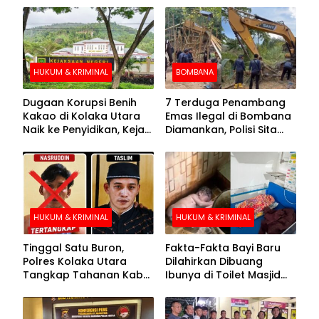
HUKUM & KRIMINAL
BOMBANA
Dugaan Korupsi Benih
7 Terduga Penambang
Kakao di Kolaka Utara
Emas Ilegal di Bombana
Naik ke Penyidikan, Kejari
Diamankan, Polisi Sita
Periksa Sejumlah Pihak
Mesin Dompeng hingga
Crusher
HUKUM & KRIMINAL
HUKUM & KRIMINAL
Tinggal Satu Buron,
Fakta-Fakta Bayi Baru
Polres Kolaka Utara
Dilahirkan Dibuang
Tangkap Tahanan Kabur
Ibunya di Toilet Masjid
ke-10 di Hari ke-21
Kolaka Utara
Pengejaran