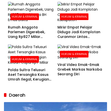
Buronan Segera
Menyerahkan Diri
HUKUM & KRIMINAL
HUKUM & KRIMINAL
Rumah Anggota
Miris! Empat Pelajar
Parlemen Digerebek,
Diduga Jadi Komplotan
Uang Rp927 Miliar
Curanmor Lintas
hingga BH Emas Disita
Kabupaten
HUKUM & KRIMINAL
HUKUM & KRIMINAL
Viral Video Emak-Emak
Grebek Markas Narkoba
Polda Sultra Telusuri
Seorang Diri
Aset Tersangka Kasus
Umrah Ilegal, Kerugian
Korban Capai Rp7 Miliar
Daerah