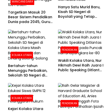
MANCANEGARA
Hanya Satu Murid Baru,
Kisah SD Negeri di
Targetkan Masuk 20
Boyolali yang Tetap
Besar Sistem Pendidikan
Semangat Membuka
Dunia pada 2045, Guru
Kelas
Dapat Tunjangan hingga
100 Persen
PENDIDIKAN
KOLAKA UTARA
Wakili Kolaka Utara, Nur
Hikmah Dewi Raih Juara I
Bertahun-tahun
Public Speaking Ditlantas
Menunggu Perbaikan,
Polda Sultra pada
Sekolah SD Negeri di
Puncak Hari
Kolaka Utara Masih
Bhayangkara ke-80
Beralas Tanah dan
Dinding Bolong-bolong
KOLAKA UTARA
PENDIDIKAN
Kejari Kolaka Utara