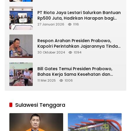
PT Riota Jaya Lestari Salurkan Bantuan
Rp500 Juta, Hadirkan Harapan bagi
Korban Bencana di Sumatera
27 Januari 2026
1116
Respon Arahan Presiden Prabowo,
Kapolri Perintahkan Jajarannya Tindak
Tegas Pelaku Judi Online
30 Oktober 2024
1094
Bill Gates Temui Presiden Prabowo,
Bahas Kerja Sama Kesehatan dan
Program Makan Bergizi Gratis
11 Mei 2025
1006
Sulawesi Tenggara