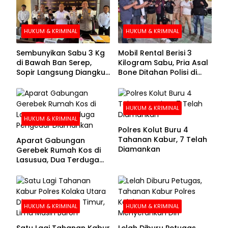
HUKUM & KRIMINAL
HUKUM & KRIMINAL
Sembunyikan Sabu 3 Kg
Mobil Rental Berisi 3
di Bawah Ban Serep,
Kilogram Sabu, Pria Asal
Sopir Langsung Diangkut
Bone Ditahan Polisi di
Polisi
Kolaka
HUKUM & KRIMINAL
HUKUM & KRIMINAL
Polres Kolut Buru 4
Tahanan Kabur, 7 Telah
Aparat Gabungan
Diamankan
Gerebek Rumah Kos di
Lasusua, Dua Terduga
Pengedar Diamankan
HUKUM & KRIMINAL
HUKUM & KRIMINAL
Satu Lagi Tahanan Kabur
Lelah Diburu Petugas,