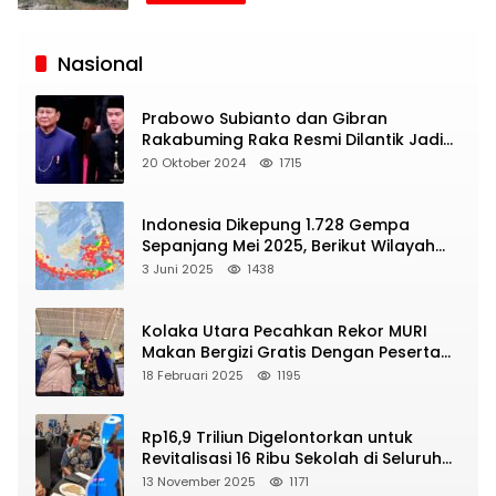
Siaran
Publik
Nasional
Prabowo Subianto dan Gibran
Rakabuming Raka Resmi Dilantik Jadi
Presiden dan Wapres RI
20 Oktober 2024
1715
Indonesia Dikepung 1.728 Gempa
Sepanjang Mei 2025, Berikut Wilayah
Yang Intens Diguncang!
3 Juni 2025
1438
Kolaka Utara Pecahkan Rekor MURI
Makan Bergizi Gratis Dengan Peserta
Terbanyak
18 Februari 2025
1195
Rp16,9 Triliun Digelontorkan untuk
Revitalisasi 16 Ribu Sekolah di Seluruh
Indonesia
13 November 2025
1171