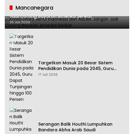
Mancanegara
Korea Utara Sentil Indonesia dan ASEAN: Jangan
Jadi Corong Bayaran Amerika Serikat
29 Juli 2026
Targetkan Masuk 20 Besar Sistem
Pendidikan Dunia pada 2045, Guru
Dapat Tunjangan hingga 100 Persen
17 Juli 2026
Serangan Balik Houthi Lumpuhkan
Bandara Abha Arab Saudi