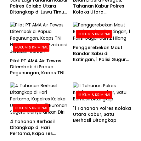
Polres Kolaka Utara
Tahanan Kabur Polres
Ditangkap di Luwu Timur,
Kolaka Utara
Lima Masih Buron
Menyerahkan Diri
HUKUM & KRIMINAL
Penggerebekan Maut
HUKUM & KRIMINAL
Bandar Sabu di
Katingan, 1 Polisi Gugur
Pilot PT AMA Air Tewas
dan 2 Hilang
Ditembak di Papua
Pegunungan, Koops TNI
Habema Berhasil
Evakuasi Jenazah
Korban
HUKUM & KRIMINAL
11 Tahanan Polres Kolaka
HUKUM & KRIMINAL
Utara Kabur, Satu
Berhasil Ditangkap
4 Tahanan Berhasil
Ditangkap di Hari
Pertama, Kapolres
Kolaka Utara Sarankan 7