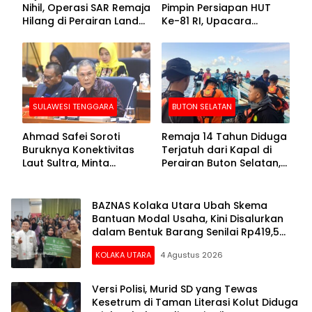
Nihil, Operasi SAR Remaja
Pimpin Persiapan HUT
Hilang di Perairan Lande
Ke-81 RI, Upacara
Buton Selatan Dihentikan
Dipusatkan di Lasusua
SULAWESI TENGGARA
BUTON SELATAN
Ahmad Safei Soroti
Remaja 14 Tahun Diduga
Buruknya Konektivitas
Terjatuh dari Kapal di
Laut Sultra, Minta
Perairan Buton Selatan,
Kemenhub Benahi Tol
Tim SAR Lakukan
Laut hingga KSOP
Pencarian
BAZNAS Kolaka Utara Ubah Skema
Bantuan Modal Usaha, Kini Disalurkan
dalam Bentuk Barang Senilai Rp419,5
Juta
KOLAKA UTARA
4 Agustus 2026
Versi Polisi, Murid SD yang Tewas
Kesetrum di Taman Literasi Kolut Diduga