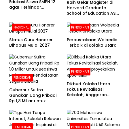
Edukasi Siswa SMPN 12
Raih Gelar Magister di
agar Terhindar
Harvard Graduate
Pelanggaran Hukum
School of Education AS,
Anies Baswedan Unggah
Foto Putrinya Perlihatkan
NASIONAL
PENDIDIKAN
Ijazah
Status Guru Honorer
Perpustakaan Woipedia
Dihapus Mulai 2027
Terbaik di Kolaka Utara
PENDIDIKAN
PENDIDIKAN
Dikbud Kolaka Utara
Fokus Revitalisasi
Gubernur Sultra
Sekolah, Anggaran
Gunakan Uang Pribadi
Diproyeksikan Rp30
Rp 1,8 Miliar untuk
Miliar
Beasiswa Mahasiswa,
Pendaftaran Segera
Dibuka
PENDIDIKAN
PENDIDIKAN