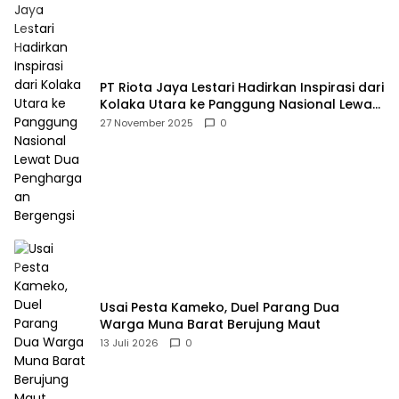
PT Riota Jaya Lestari Hadirkan Inspirasi dari
Kolaka Utara ke Panggung Nasional Lewat
Dua Penghargaan Bergengsi
27 November 2025
0
Usai Pesta Kameko, Duel Parang Dua
Warga Muna Barat Berujung Maut
13 Juli 2026
0