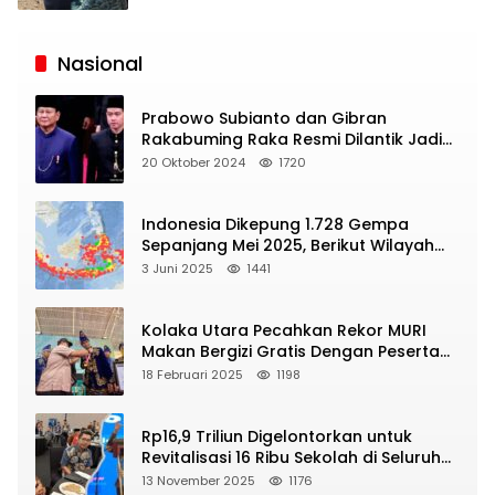
Siaran
Publik
Nasional
Prabowo Subianto dan Gibran
Rakabuming Raka Resmi Dilantik Jadi
Presiden dan Wapres RI
20 Oktober 2024
1720
Indonesia Dikepung 1.728 Gempa
Sepanjang Mei 2025, Berikut Wilayah
Yang Intens Diguncang!
3 Juni 2025
1441
Kolaka Utara Pecahkan Rekor MURI
Makan Bergizi Gratis Dengan Peserta
Terbanyak
18 Februari 2025
1198
Rp16,9 Triliun Digelontorkan untuk
Revitalisasi 16 Ribu Sekolah di Seluruh
Indonesia
13 November 2025
1176