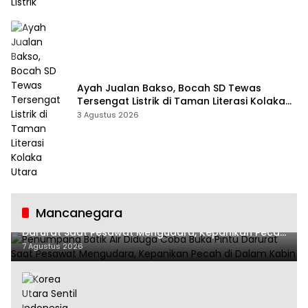
Ayah Jualan Bakso, Bocah SD Tewas
Tersengat Listrik di Taman Literasi Kolaka
Utara
3 Agustus 2026
Mancanegara
Penumpang Batik Air Diduga Coba Buka Pintu
Darurat Saat Pesawat Mengudara, Kepanikan Pecah
di Dalam Kabin
7 Agustus 2026