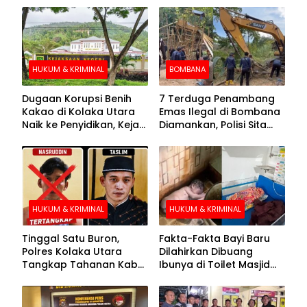
HUKUM & KRIMINAL
BOMBANA
Dugaan Korupsi Benih
7 Terduga Penambang
Kakao di Kolaka Utara
Emas Ilegal di Bombana
Naik ke Penyidikan, Kejari
Diamankan, Polisi Sita
Periksa Sejumlah Pihak
Mesin Dompeng hingga
Crusher
HUKUM & KRIMINAL
HUKUM & KRIMINAL
Tinggal Satu Buron,
Fakta-Fakta Bayi Baru
Polres Kolaka Utara
Dilahirkan Dibuang
Tangkap Tahanan Kabur
Ibunya di Toilet Masjid
ke-10 di Hari ke-21
Kolaka Utara
Pengejaran