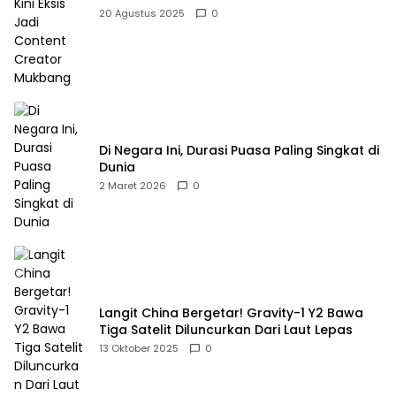
Mukbang
20 Agustus 2025
0
Di Negara Ini, Durasi Puasa Paling Singkat di
Dunia
2 Maret 2026
0
Langit China Bergetar! Gravity-1 Y2 Bawa
Tiga Satelit Diluncurkan Dari Laut Lepas
13 Oktober 2025
0