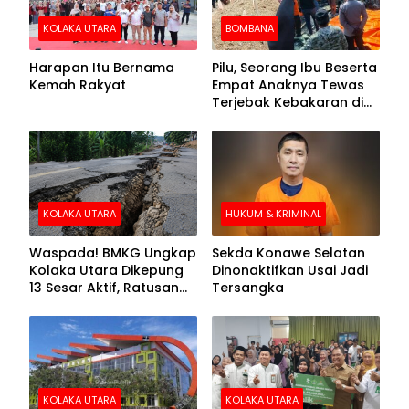
KOLAKA UTARA
BOMBANA
Harapan Itu Bernama
Pilu, Seorang Ibu Beserta
Kemah Rakyat
Empat Anaknya Tewas
Terjebak Kebakaran di
Bombana
KOLAKA UTARA
HUKUM & KRIMINAL
Waspada! BMKG Ungkap
Sekda Konawe Selatan
Kolaka Utara Dikepung
Dinonaktifkan Usai Jadi
13 Sesar Aktif, Ratusan
Tersangka
Gempa Sudah Terekam
KOLAKA UTARA
KOLAKA UTARA