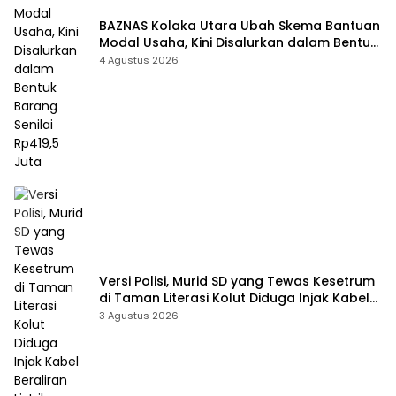
BAZNAS Kolaka Utara Ubah Skema Bantuan
Modal Usaha, Kini Disalurkan dalam Bentuk
Barang Senilai Rp419,5 Juta
4 Agustus 2026
Versi Polisi, Murid SD yang Tewas Kesetrum
di Taman Literasi Kolut Diduga Injak Kabel
Beraliran Listrik
3 Agustus 2026