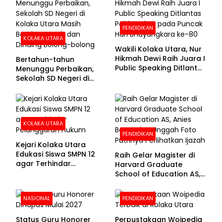
PENDIDIKAN
KOLAKA UTARA
Wakili Kolaka Utara, Nur
Hikmah Dewi Raih Juara I
Bertahun-tahun
Public Speaking Ditlantas
Menunggu Perbaikan,
Polda Sultra pada
Sekolah SD Negeri di
Puncak Hari
Kolaka Utara Masih
Bhayangkara ke-80
Beralas Tanah dan
Dinding Bolong-bolong
KOLAKA UTARA
PENDIDIKAN
Kejari Kolaka Utara
Edukasi Siswa SMPN 12
Raih Gelar Magister di
agar Terhindar
Harvard Graduate
Pelanggaran Hukum
School of Education AS,
Anies Baswedan Unggah
Foto Putrinya Perlihatkan
NASIONAL
PENDIDIKAN
Ijazah
Status Guru Honorer
Perpustakaan Woipedia