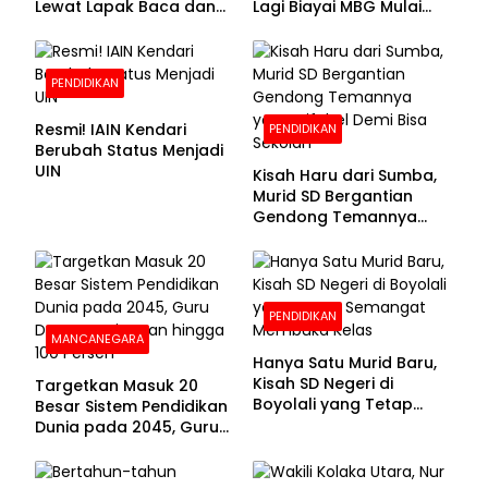
Lewat Lapak Baca dan
Lagi Biayai MBG Mulai
Diskusi
APBN 2028
PENDIDIKAN
Resmi! IAIN Kendari
PENDIDIKAN
Berubah Status Menjadi
UIN
Kisah Haru dari Sumba,
Murid SD Bergantian
Gendong Temannya
yang Difabel Demi Bisa
Sekolah
PENDIDIKAN
MANCANEGARA
Hanya Satu Murid Baru,
Kisah SD Negeri di
Targetkan Masuk 20
Boyolali yang Tetap
Besar Sistem Pendidikan
Semangat Membuka
Dunia pada 2045, Guru
Kelas
Dapat Tunjangan hingga
100 Persen