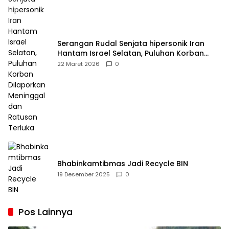
Serangan Rudal Senjata hipersonik Iran
Hantam Israel Selatan, Puluhan Korban
Dilaporkan Meninggal dan Ratusan Terluka
22 Maret 2026
0
Bhabinkamtibmas Jadi Recycle BIN
19 Desember 2025
0
Pos Lainnya