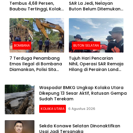
Tembus 4,68 Persen,
SAR La Jedi, Nelayan
Baubau Tertinggi, Kolaka
Buton Belum Ditemukan
Posisi Kedua
Setelah Sepekan Dicari
BOMBANA
BUTON SELATAN
7 Terduga Penambang
Tujuh Hari Pencarian
Emas Ilegal di Bombana
Nihil, Operasi SAR Remaja
Diamankan, Polisi Sita
Hilang di Perairan Lande
Mesin Dompeng hingga
Buton Selatan Dihentikan
Crusher
Waspada! BMKG Ungkap Kolaka Utara
Dikepung 13 Sesar Aktif, Ratusan Gempa
Sudah Terekam
KOLAKA UTARA
6 Agustus 2026
Sekda Konawe Selatan Dinonaktifkan
Usai Jadi Tersangka