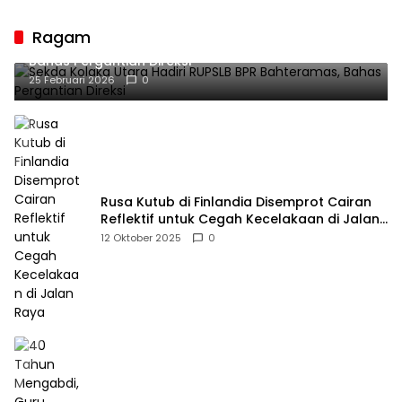
Penyangga Peradaban
Ragam
Sekda Kolaka Utara Hadiri RUPSLB BPR Bahteramas,
Bahas Pergantian Direksi
25 Februari 2026
0
Rusa Kutub di Finlandia Disemprot Cairan
Reflektif untuk Cegah Kecelakaan di Jalan
Raya
12 Oktober 2025
0