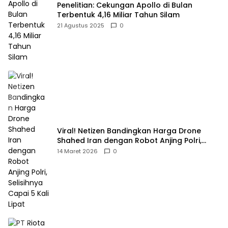
Penelitian: Cekungan Apollo di Bulan
Terbentuk 4,16 Miliar Tahun Silam
21 Agustus 2025
0
Viral! Netizen Bandingkan Harga Drone
Shahed Iran dengan Robot Anjing Polri,
Selisihnya Capai 5 Kali Lipat
14 Maret 2026
0