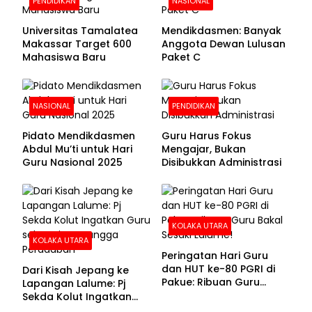
PENDIDIKAN
NASIONAL
Universitas Tamalatea
Mendikdasmen: Banyak
Makassar Target 600
Anggota Dewan Lulusan
Mahasiswa Baru
Paket C
NASIONAL
PENDIDIKAN
Pidato Mendikdasmen
Guru Harus Fokus
Abdul Mu’ti untuk Hari
Mengajar, Bukan
Guru Nasional 2025
Disibukkan Administrasi
KOLAKA UTARA
KOLAKA UTARA
Peringatan Hari Guru
dan HUT ke-80 PGRI di
Dari Kisah Jepang ke
Pakue: Ribuan Guru
Lapangan Lalume: Pj
Bakal Sesaki Lalume!
Sekda Kolut Ingatkan
Guru sebagai