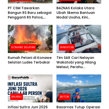
PT CSM Tawarkan
BAZNAS Kolaka Utara
Bangun RS Baru sebagai
Ubah Skema Bantuan
Pengganti RS Patoa,
Modal Usaha, Kini
Begini Respons Sekda
Disalurkan dalam Bentuk
Kolut
Barang Senilai Rp419,5
Juta
KONAWE SELATAN
WAKATOBI
Rumah Petani di Konawe
Tim SAR Cari Nelayan
Selatan Ludes Terbakar
Wakatobi yang Hilang
Melaut, Perahu
Ditemukan Mengapung
Kemasukan Air
BAUBAU
BUTON
Inflasi Sultra Juni 2026
Basarnas Tutup Operasi