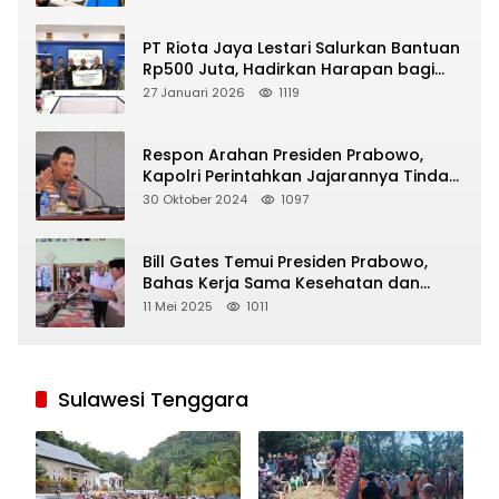
PT Riota Jaya Lestari Salurkan Bantuan
Rp500 Juta, Hadirkan Harapan bagi
Korban Bencana di Sumatera
27 Januari 2026
1119
Respon Arahan Presiden Prabowo,
Kapolri Perintahkan Jajarannya Tindak
Tegas Pelaku Judi Online
30 Oktober 2024
1097
Bill Gates Temui Presiden Prabowo,
Bahas Kerja Sama Kesehatan dan
Program Makan Bergizi Gratis
11 Mei 2025
1011
Sulawesi Tenggara