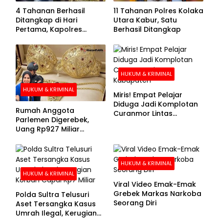
4 Tahanan Berhasil
11 Tahanan Polres Kolaka
Ditangkap di Hari
Utara Kabur, Satu
Pertama, Kapolres
Berhasil Ditangkap
Kolaka Utara Sarankan 7
Buronan Segera
Menyerahkan Diri
HUKUM & KRIMINAL
HUKUM & KRIMINAL
Miris! Empat Pelajar
Diduga Jadi Komplotan
Rumah Anggota
Curanmor Lintas
Parlemen Digerebek,
Kabupaten
Uang Rp927 Miliar
hingga BH Emas Disita
HUKUM & KRIMINAL
HUKUM & KRIMINAL
Viral Video Emak-Emak
Grebek Markas Narkoba
Polda Sultra Telusuri
Seorang Diri
Aset Tersangka Kasus
Umrah Ilegal, Kerugian