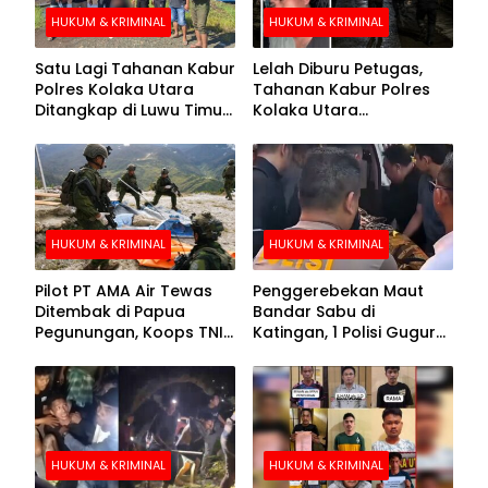
HUKUM & KRIMINAL
HUKUM & KRIMINAL
Satu Lagi Tahanan Kabur
Lelah Diburu Petugas,
Polres Kolaka Utara
Tahanan Kabur Polres
Ditangkap di Luwu Timur,
Kolaka Utara
Lima Masih Buron
Menyerahkan Diri
HUKUM & KRIMINAL
HUKUM & KRIMINAL
Pilot PT AMA Air Tewas
Penggerebekan Maut
Ditembak di Papua
Bandar Sabu di
Pegunungan, Koops TNI
Katingan, 1 Polisi Gugur
Habema Berhasil
dan 2 Hilang
Evakuasi Jenazah
Korban
HUKUM & KRIMINAL
HUKUM & KRIMINAL