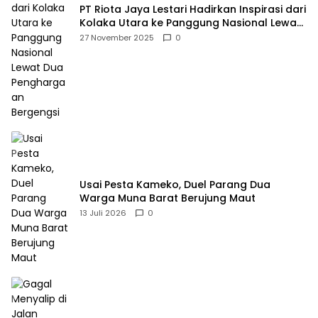
PT Riota Jaya Lestari Hadirkan Inspirasi dari
Kolaka Utara ke Panggung Nasional Lewat
Dua Penghargaan Bergengsi
27 November 2025
0
Usai Pesta Kameko, Duel Parang Dua
Warga Muna Barat Berujung Maut
13 Juli 2026
0