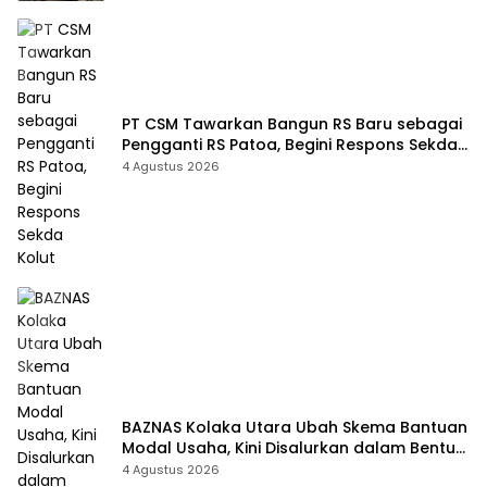
PT CSM Tawarkan Bangun RS Baru sebagai
Pengganti RS Patoa, Begini Respons Sekda
Kolut
4 Agustus 2026
BAZNAS Kolaka Utara Ubah Skema Bantuan
Modal Usaha, Kini Disalurkan dalam Bentuk
Barang Senilai Rp419,5 Juta
4 Agustus 2026