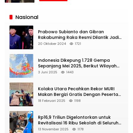
Siaran
Publik
Nasional
Prabowo Subianto dan Gibran
Rakabuming Raka Resmi Dilantik Jadi
Presiden dan Wapres RI
20 Oktober 2024
1721
Indonesia Dikepung 1.728 Gempa
Sepanjang Mei 2025, Berikut Wilayah
Yang Intens Diguncang!
3 Juni 2025
1443
Kolaka Utara Pecahkan Rekor MURI
Makan Bergizi Gratis Dengan Peserta
Terbanyak
18 Februari 2025
1198
Rp16,9 Triliun Digelontorkan untuk
Revitalisasi 16 Ribu Sekolah di Seluruh
Indonesia
13 November 2025
1178