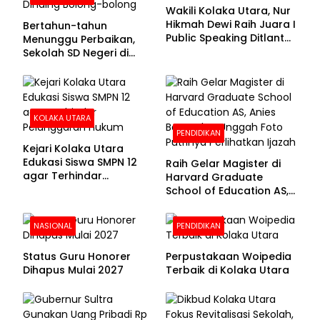
Wakili Kolaka Utara, Nur
Hikmah Dewi Raih Juara I
Bertahun-tahun
Public Speaking Ditlantas
Menunggu Perbaikan,
Polda Sultra pada
Sekolah SD Negeri di
Puncak Hari
Kolaka Utara Masih
Bhayangkara ke-80
Beralas Tanah dan
Dinding Bolong-bolong
KOLAKA UTARA
PENDIDIKAN
Kejari Kolaka Utara
Edukasi Siswa SMPN 12
Raih Gelar Magister di
agar Terhindar
Harvard Graduate
Pelanggaran Hukum
School of Education AS,
Anies Baswedan Unggah
Foto Putrinya Perlihatkan
NASIONAL
PENDIDIKAN
Ijazah
Status Guru Honorer
Perpustakaan Woipedia
Dihapus Mulai 2027
Terbaik di Kolaka Utara