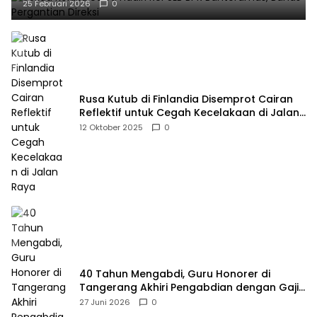
25 Februari 2026
0
Rusa Kutub di Finlandia Disemprot Cairan
Reflektif untuk Cegah Kecelakaan di Jalan
Raya
12 Oktober 2025
0
40 Tahun Mengabdi, Guru Honorer di
Tangerang Akhiri Pengabdian dengan Gaji
Rp414 Ribu
27 Juni 2026
0