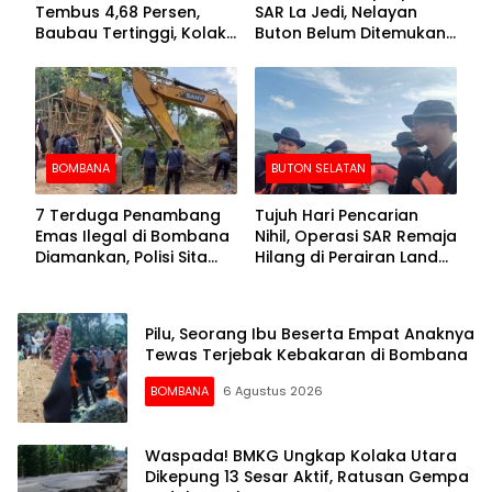
Tembus 4,68 Persen,
SAR La Jedi, Nelayan
Baubau Tertinggi, Kolaka
Buton Belum Ditemukan
Posisi Kedua
Setelah Sepekan Dicari
BOMBANA
BUTON SELATAN
7 Terduga Penambang
Tujuh Hari Pencarian
Emas Ilegal di Bombana
Nihil, Operasi SAR Remaja
Diamankan, Polisi Sita
Hilang di Perairan Lande
Mesin Dompeng hingga
Buton Selatan Dihentikan
Crusher
Pilu, Seorang Ibu Beserta Empat Anaknya
Tewas Terjebak Kebakaran di Bombana
BOMBANA
6 Agustus 2026
Waspada! BMKG Ungkap Kolaka Utara
Dikepung 13 Sesar Aktif, Ratusan Gempa