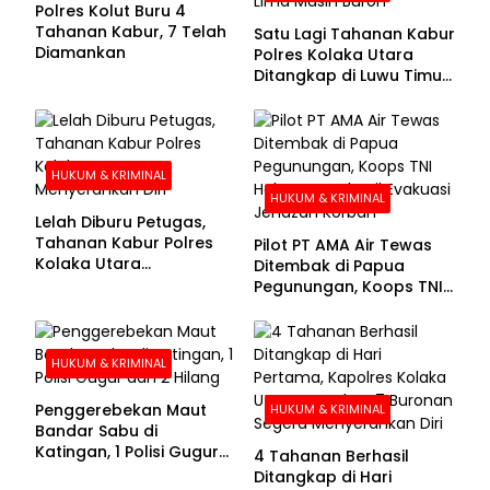
Polres Kolut Buru 4
Tahanan Kabur, 7 Telah
Satu Lagi Tahanan Kabur
Diamankan
Polres Kolaka Utara
Ditangkap di Luwu Timur,
Lima Masih Buron
HUKUM & KRIMINAL
HUKUM & KRIMINAL
Lelah Diburu Petugas,
Tahanan Kabur Polres
Pilot PT AMA Air Tewas
Kolaka Utara
Ditembak di Papua
Menyerahkan Diri
Pegunungan, Koops TNI
Habema Berhasil
Evakuasi Jenazah
Korban
HUKUM & KRIMINAL
Penggerebekan Maut
HUKUM & KRIMINAL
Bandar Sabu di
Katingan, 1 Polisi Gugur
4 Tahanan Berhasil
dan 2 Hilang
Ditangkap di Hari