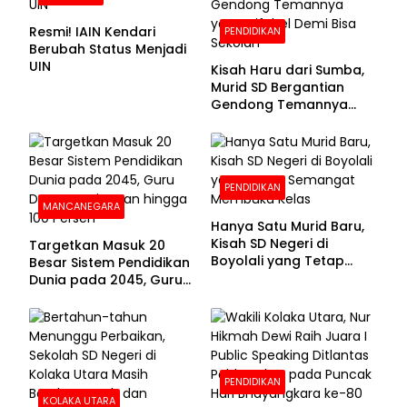
Resmi! IAIN Kendari
PENDIDIKAN
Berubah Status Menjadi
UIN
Kisah Haru dari Sumba,
Murid SD Bergantian
Gendong Temannya
yang Difabel Demi Bisa
Sekolah
PENDIDIKAN
MANCANEGARA
Hanya Satu Murid Baru,
Kisah SD Negeri di
Targetkan Masuk 20
Boyolali yang Tetap
Besar Sistem Pendidikan
Semangat Membuka
Dunia pada 2045, Guru
Kelas
Dapat Tunjangan hingga
100 Persen
PENDIDIKAN
KOLAKA UTARA