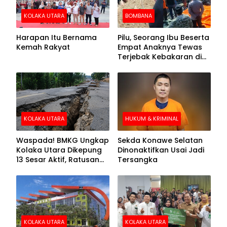
KOLAKA UTARA
BOMBANA
Harapan Itu Bernama
Pilu, Seorang Ibu Beserta
Kemah Rakyat
Empat Anaknya Tewas
Terjebak Kebakaran di
Bombana
KOLAKA UTARA
HUKUM & KRIMINAL
Waspada! BMKG Ungkap
Sekda Konawe Selatan
Kolaka Utara Dikepung
Dinonaktifkan Usai Jadi
13 Sesar Aktif, Ratusan
Tersangka
Gempa Sudah Terekam
KOLAKA UTARA
KOLAKA UTARA