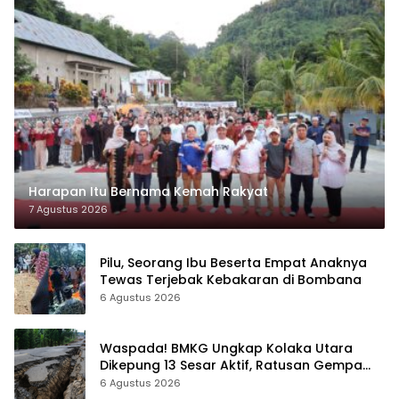
Harapan Itu Bernama Kemah Rakyat
7 Agustus 2026
Pilu, Seorang Ibu Beserta Empat Anaknya
Tewas Terjebak Kebakaran di Bombana
6 Agustus 2026
Waspada! BMKG Ungkap Kolaka Utara
Dikepung 13 Sesar Aktif, Ratusan Gempa
Sudah Terekam
6 Agustus 2026