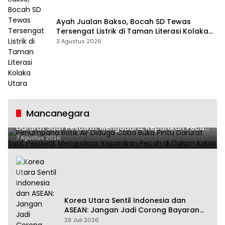
Ayah Jualan Bakso, Bocah SD Tewas
Tersengat Listrik di Taman Literasi Kolaka
Utara
3 Agustus 2026
Mancanegara
Penumpang Batik Air Diduga Coba Buka Pintu
Darurat Saat Pesawat Mengudara, Kepanikan Pecah
di Dalam Kabin
7 Agustus 2026
Korea Utara Sentil Indonesia dan
ASEAN: Jangan Jadi Corong Bayaran
Amerika Serikat
29 Juli 2026