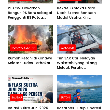
PT CSM Tawarkan
BAZNAS Kolaka Utara
Bangun RS Baru sebagai
Ubah Skema Bantuan
Pengganti RS Patoa,
Modal Usaha, Kini
Begini Respons Sekda
Disalurkan dalam Bentuk
Kolut
Barang Senilai Rp419,5
Juta
KONAWE SELATAN
WAKATOBI
Rumah Petani di Konawe
Tim SAR Cari Nelayan
Selatan Ludes Terbakar
Wakatobi yang Hilang
Melaut, Perahu
Ditemukan Mengapung
Kemasukan Air
BAUBAU
BUTON
Inflasi Sultra Juni 2026
Basarnas Tutup Operasi