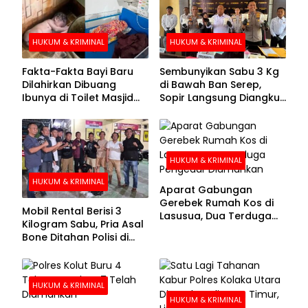
HUKUM & KRIMINAL
HUKUM & KRIMINAL
Fakta-Fakta Bayi Baru
Sembunyikan Sabu 3 Kg
Dilahirkan Dibuang
di Bawah Ban Serep,
Ibunya di Toilet Masjid
Sopir Langsung Diangkut
Kolaka Utara
Polisi
HUKUM & KRIMINAL
HUKUM & KRIMINAL
Aparat Gabungan
Gerebek Rumah Kos di
Mobil Rental Berisi 3
Lasusua, Dua Terduga
Kilogram Sabu, Pria Asal
Pengedar Diamankan
Bone Ditahan Polisi di
Kolaka
HUKUM & KRIMINAL
HUKUM & KRIMINAL