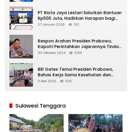
PT Riota Jaya Lestari Salurkan Bantuan
Rp500 Juta, Hadirkan Harapan bagi
Korban Bencana di Sumatera
27 Januari 2026
1121
Respon Arahan Presiden Prabowo,
Kapolri Perintahkan Jajarannya Tindak
Tegas Pelaku Judi Online
30 Oktober 2024
1099
Bill Gates Temui Presiden Prabowo,
Bahas Kerja Sama Kesehatan dan
Program Makan Bergizi Gratis
11 Mei 2025
1015
Sulawesi Tenggara