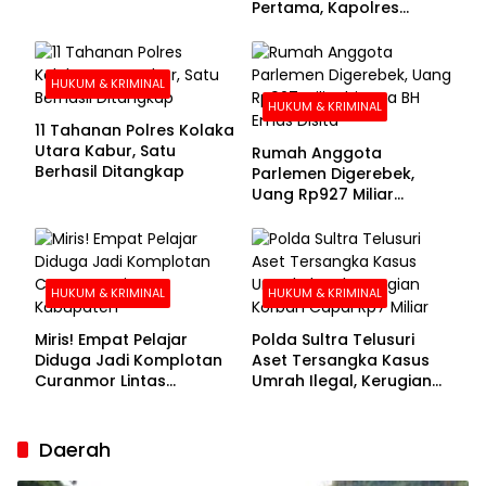
Pertama, Kapolres
Kolaka Utara Sarankan 7
Buronan Segera
Menyerahkan Diri
HUKUM & KRIMINAL
HUKUM & KRIMINAL
11 Tahanan Polres Kolaka
Utara Kabur, Satu
Rumah Anggota
Berhasil Ditangkap
Parlemen Digerebek,
Uang Rp927 Miliar
hingga BH Emas Disita
HUKUM & KRIMINAL
HUKUM & KRIMINAL
Miris! Empat Pelajar
Polda Sultra Telusuri
Diduga Jadi Komplotan
Aset Tersangka Kasus
Curanmor Lintas
Umrah Ilegal, Kerugian
Kabupaten
Korban Capai Rp7 Miliar
Daerah