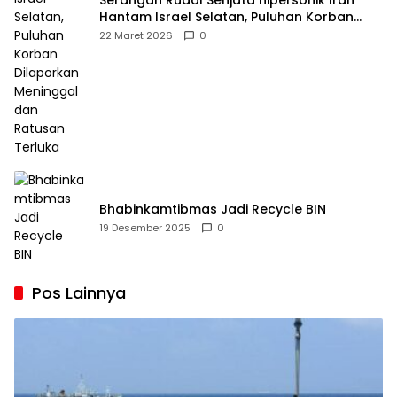
Serangan Rudal Senjata hipersonik Iran
Hantam Israel Selatan, Puluhan Korban
Dilaporkan Meninggal dan Ratusan Terluka
22 Maret 2026
0
Bhabinkamtibmas Jadi Recycle BIN
19 Desember 2025
0
Pos Lainnya