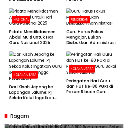
NASIONAL
PENDIDIKAN
Pidato Mendikdasmen
Guru Harus Fokus
Abdul Mu’ti untuk Hari
Mengajar, Bukan
Guru Nasional 2025
Disibukkan Administrasi
KOLAKA UTARA
KOLAKA UTARA
Peringatan Hari Guru
dan HUT ke-80 PGRI di
Dari Kisah Jepang ke
Pakue: Ribuan Guru
Lapangan Lalume: Pj
Bakal Sesaki Lalume!
Sekda Kolut Ingatkan
Guru sebagai
Penyangga Peradaban
Ragam
Sekda Kolaka Utara Hadiri RUPSLB BPR Bahteramas,
Bahas Pergantian Direksi