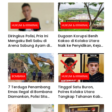
HUKUM & KRIMINAL
HUKUM & KRIMINAL
Diringkus Polisi, Pria Ini
Dugaan Korupsi Benih
Mengaku Beli Sabu di
Kakao di Kolaka Utara
Arena Sabung Ayam di
Naik ke Penyidikan, Kejari
Kolaka
Periksa Sejumlah Pihak
BOMBANA
HUKUM & KRIMINAL
7 Terduga Penambang
Tinggal Satu Buron,
Emas Ilegal di Bombana
Polres Kolaka Utara
Diamankan, Polisi Sita
Tangkap Tahanan Kabur
Mesin Dompeng hingga
ke-10 di Hari ke-21
Crusher
Pengejaran