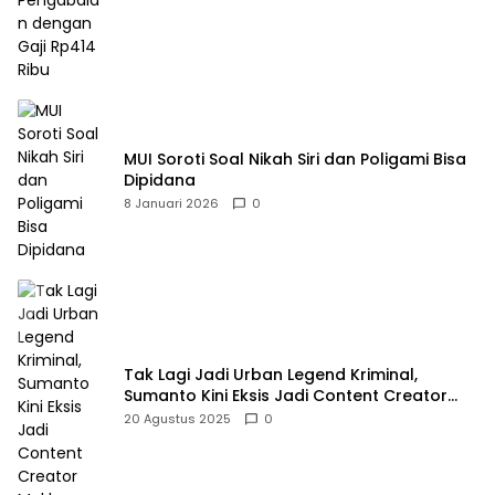
MUI Soroti Soal Nikah Siri dan Poligami Bisa
Dipidana
8 Januari 2026
0
Tak Lagi Jadi Urban Legend Kriminal,
Sumanto Kini Eksis Jadi Content Creator
Mukbang
20 Agustus 2025
0