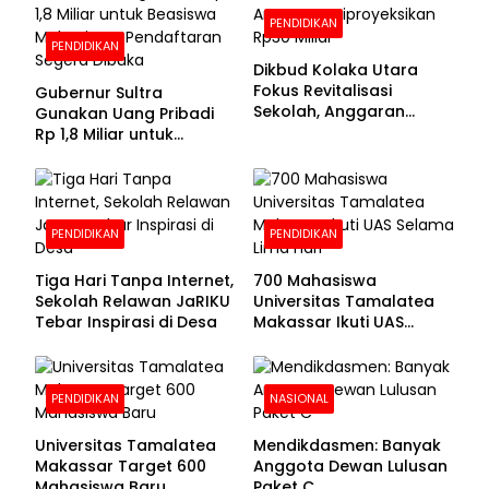
PENDIDIKAN
PENDIDIKAN
Dikbud Kolaka Utara
Fokus Revitalisasi
Gubernur Sultra
Sekolah, Anggaran
Gunakan Uang Pribadi
Diproyeksikan Rp30
Rp 1,8 Miliar untuk
Miliar
Beasiswa Mahasiswa,
Pendaftaran Segera
Dibuka
PENDIDIKAN
PENDIDIKAN
Tiga Hari Tanpa Internet,
700 Mahasiswa
Sekolah Relawan JaRIKU
Universitas Tamalatea
Tebar Inspirasi di Desa
Makassar Ikuti UAS
Selama Lima Hari
PENDIDIKAN
NASIONAL
Universitas Tamalatea
Mendikdasmen: Banyak
Makassar Target 600
Anggota Dewan Lulusan
Mahasiswa Baru
Paket C