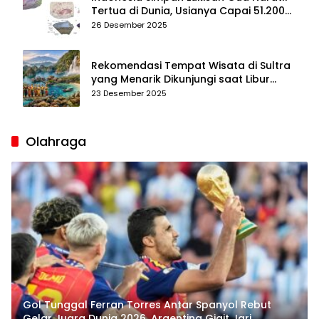
Tertua di Dunia, Usianya Capai 51.200
Tahun
26 Desember 2025
Rekomendasi Tempat Wisata di Sultra
yang Menarik Dikunjungi saat Libur
Tahun Baru 2026
23 Desember 2025
Olahraga
Gol Tunggal Ferran Torres Antar Spanyol Rebut
Gelar Juara Dunia 2026, Argentina Gigit Jari