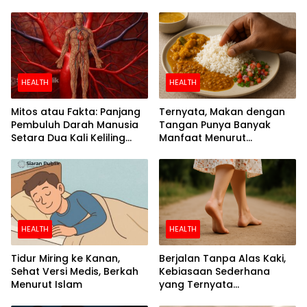
Riset
Separuh
HEALTH
HEALTH
Mitos atau Fakta: Panjang
Ternyata, Makan dengan
Pembuluh Darah Manusia
Tangan Punya Banyak
Setara Dua Kali Keliling
Manfaat Menurut
Bumi
Penelitian
HEALTH
HEALTH
Tidur Miring ke Kanan,
Berjalan Tanpa Alas Kaki,
Sehat Versi Medis, Berkah
Kebiasaan Sederhana
Menurut Islam
yang Ternyata
Menyehatkan