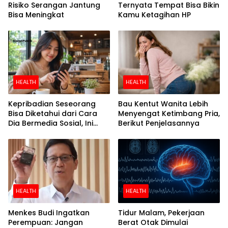
Risiko Serangan Jantung
Ternyata Tempat Bisa Bikin
Bisa Meningkat
Kamu Ketagihan HP
HEALTH
HEALTH
Kepribadian Seseorang
Bau Kentut Wanita Lebih
Bisa Diketahui dari Cara
Menyengat Ketimbang Pria,
Dia Bermedia Sosial, Ini
Berikut Penjelasannya
Temuan Peneliti
HEALTH
HEALTH
Menkes Budi Ingatkan
Tidur Malam, Pekerjaan
Perempuan: Jangan
Berat Otak Dimulai