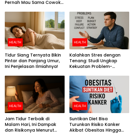
Pernah Mau Sama Cowok
Perokok
HEALTH
HEALTH
Tidur Siang Ternyata Bikin
Kalahkan Stres dengan
Pintar dan Panjang Umur,
Tenang: Studi Ungkap
Ini Penjelasan Ilmiahnya!
Kekuatan Problem-
Focused Coping
HEALTH
HEALTH
Jam Tidur Terbaik di
Suntikan Diet Bisa
Malam Hari, Ini Dampak
Turunkan Risiko Kanker
dan Risikonya Menurut
Akibat Obesitas Hingga