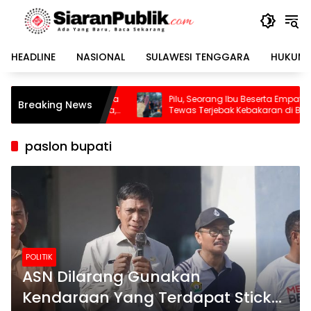
Langsung
ke
konten
HEADLINE
NASIONAL
SULAWESI TENGGARA
HUKUM 
ba Buka
Pilu, Seorang Ibu Beserta Empat Anaknya
W
Breaking News
udara,
Tewas Terjebak Kebakaran di Bombana
Di
S
paslon bupati
POLITIK
ASN Dilarang Gunakan
Kendaraan Yang Terdapat Sticker