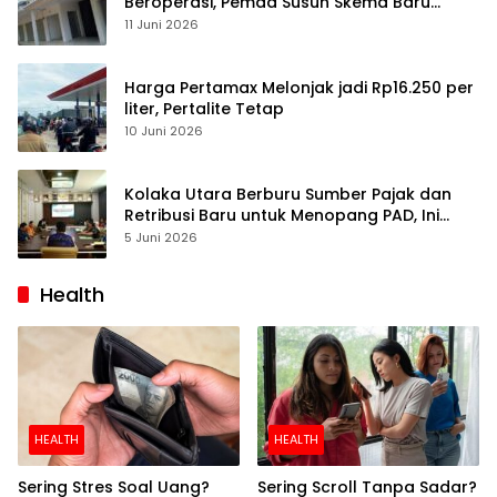
Beroperasi, Pemda Susun Skema Baru
Pulihkan Perdagangan
11 Juni 2026
Harga Pertamax Melonjak jadi Rp16.250 per
liter, Pertalite Tetap
10 Juni 2026
Kolaka Utara Berburu Sumber Pajak dan
Retribusi Baru untuk Menopang PAD, Ini
Daftarnya
5 Juni 2026
Health
HEALTH
HEALTH
Sering Stres Soal Uang?
Sering Scroll Tanpa Sadar?