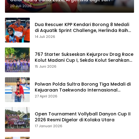
20 Juli 2026
Dua Rescuer KPP Kendari Borong 8 Medali
di Aquatik Sprint Challenge, Herlinda Raih
Best Swimmer
14 Juli 2026
767 Starter Sukseskan Kejurprov Drag Race
Kolut Madani Cup I, Sekda Kolut Serahkan
Trofi
15 Juni 2026
Polwan Polda Sultra Borong Tiga Medali di
Kejuaraan Taekwondo Internasional
Jepang
27 April 2026
Open Tournament Vollyball Danyon Cup II
2026 Resmi Digelar di Kolaka Utara
17 Januari 2026