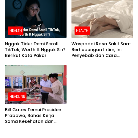
HEALTH
HEALTH
Nggak Tidur Demi Scroll
Waspadai Rasa Sakit Saat
TikTok, Worth It Nggak Sih?
Berhubungan Intim, Ini
Berikut Kata Pakar
Penyebab dan Cara
Mengatasinya
HEADLINE
Bill Gates Temui Presiden
Prabowo, Bahas Kerja
Sama Kesehatan dan
Program Makan Bergizi
Gratis