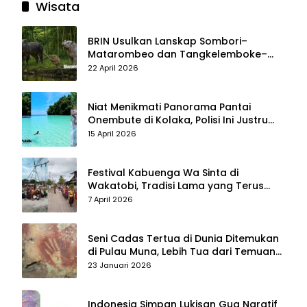
Wisata
BRIN Usulkan Lanskap Sombori–
Matarombeo dan Tangkelemboke–
Mekongga di Sulawesi Tenggara Jadi
22 April 2026
Taman Nasional dan Warisan Dunia
Niat Menikmati Panorama Pantai
Onembute di Kolaka, Polisi Ini Justru
Berakhir Membersihkan Sampah
15 April 2026
Pengunjung
Festival Kabuenga Wa Sinta di
Wakatobi, Tradisi Lama yang Terus
Hidup dan Jadi Daya Tarik Wisata
7 April 2026
Seni Cadas Tertua di Dunia Ditemukan
di Pulau Muna, Lebih Tua dari Temuan
di Maros–Pangkep
23 Januari 2026
Indonesia Simpan Lukisan Gua Naratif