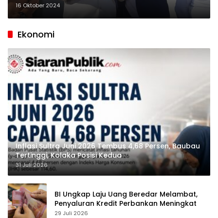
Paslon Bupati
16 Oktober 2024
Ekonomi
Inflasi Sultra Juni 2026 Tembus 4,68 Persen, Baubau
Tertinggi, Kolaka Posisi Kedua
31 Juli 2026
BI Ungkap Laju Uang Beredar Melambat,
Penyaluran Kredit Perbankan Meningkat
29 Juli 2026