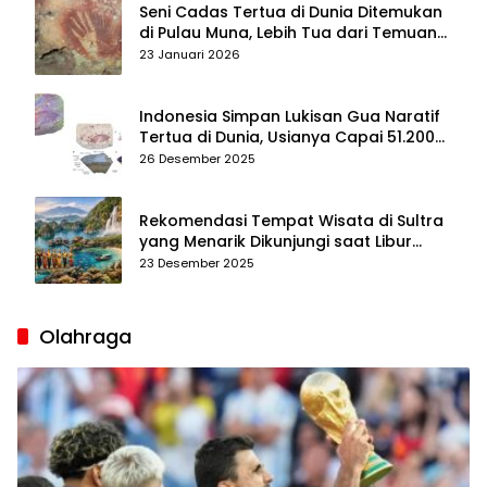
Seni Cadas Tertua di Dunia Ditemukan
di Pulau Muna, Lebih Tua dari Temuan
di Maros–Pangkep
23 Januari 2026
Indonesia Simpan Lukisan Gua Naratif
Tertua di Dunia, Usianya Capai 51.200
Tahun
26 Desember 2025
Rekomendasi Tempat Wisata di Sultra
yang Menarik Dikunjungi saat Libur
Tahun Baru 2026
23 Desember 2025
Olahraga