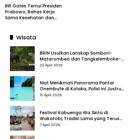
Bill Gates Temui Presiden
Prabowo, Bahas Kerja
Sama Kesehatan dan
Program Makan Bergizi
Gratis
Wisata
BRIN Usulkan Lanskap Sombori–
Matarombeo dan Tangkelemboke–
Mekongga di Sulawesi Tenggara Jadi
22 April 2026
Taman Nasional dan Warisan Dunia
Niat Menikmati Panorama Pantai
Onembute di Kolaka, Polisi Ini Justru
Berakhir Membersihkan Sampah
15 April 2026
Pengunjung
Festival Kabuenga Wa Sinta di
Wakatobi, Tradisi Lama yang Terus
Hidup dan Jadi Daya Tarik Wisata
7 April 2026