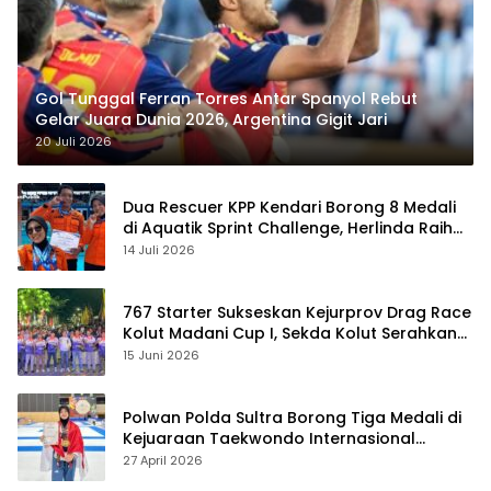
Gol Tunggal Ferran Torres Antar Spanyol Rebut
Gelar Juara Dunia 2026, Argentina Gigit Jari
20 Juli 2026
Dua Rescuer KPP Kendari Borong 8 Medali
di Aquatik Sprint Challenge, Herlinda Raih
Best Swimmer
14 Juli 2026
767 Starter Sukseskan Kejurprov Drag Race
Kolut Madani Cup I, Sekda Kolut Serahkan
Trofi
15 Juni 2026
Polwan Polda Sultra Borong Tiga Medali di
Kejuaraan Taekwondo Internasional
Jepang
27 April 2026