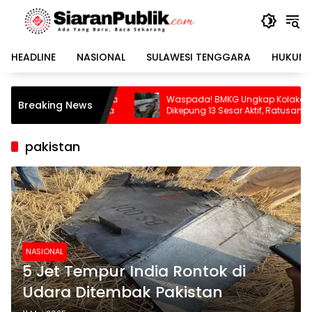
Langsung
ke
konten
HEADLINE
NASIONAL
SULAWESI TENGGARA
HUKUM 
Anaknya
Waspada! BMKG Ungkap Kolaka Utara
Se
Breaking News
ombana
Dikepung 13 Sesar Aktif, Ratusan Gempa
Us
Sudah Terekam
pakistan
NASIONAL
5 Jet Tempur India Rontok di
Udara Ditembak Pakistan