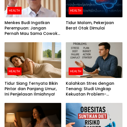
HEALTH
HEALTH
Menkes Budi Ingatkan
Tidur Malam, Pekerjaan
Perempuan: Jangan
Berat Otak Dimulai
Pernah Mau Sama Cowok
Perokok
HEALTH
HEALTH
Tidur Siang Ternyata Bikin
Kalahkan Stres dengan
Pintar dan Panjang Umur,
Tenang: Studi Ungkap
Ini Penjelasan Ilmiahnya!
Kekuatan Problem-
Focused Coping