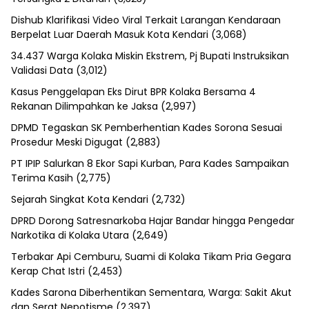
Dishub Klarifikasi Video Viral Terkait Larangan Kendaraan
Berpelat Luar Daerah Masuk Kota Kendari
(3,068)
34.437 Warga Kolaka Miskin Ekstrem, Pj Bupati Instruksikan
Validasi Data
(3,012)
Kasus Penggelapan Eks Dirut BPR Kolaka Bersama 4
Rekanan Dilimpahkan ke Jaksa
(2,997)
DPMD Tegaskan SK Pemberhentian Kades Sorona Sesuai
Prosedur Meski Digugat
(2,883)
PT IPIP Salurkan 8 Ekor Sapi Kurban, Para Kades Sampaikan
Terima Kasih
(2,775)
Sejarah Singkat Kota Kendari
(2,732)
DPRD Dorong Satresnarkoba Hajar Bandar hingga Pengedar
Narkotika di Kolaka Utara
(2,649)
Terbakar Api Cemburu, Suami di Kolaka Tikam Pria Gegara
Kerap Chat Istri
(2,453)
Kades Sarona Diberhentikan Sementara, Warga: Sakit Akut
dan Serat Nepotisme
(2,397)