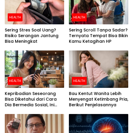
HEALTH
HEALTH
Sering Stres Soal Uang?
Sering Scroll Tanpa Sadar?
Risiko Serangan Jantung
Ternyata Tempat Bisa Bikin
Bisa Meningkat
Kamu Ketagihan HP
HEALTH
HEALTH
Kepribadian Seseorang
Bau Kentut Wanita Lebih
Bisa Diketahui dari Cara
Menyengat Ketimbang Pria,
Dia Bermedia Sosial, Ini
Berikut Penjelasannya
Temuan Peneliti