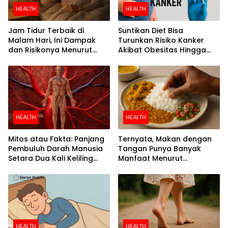
HEALTH
HEALTH
Jam Tidur Terbaik di
Suntikan Diet Bisa
Malam Hari, Ini Dampak
Turunkan Risiko Kanker
dan Risikonya Menurut
Akibat Obesitas Hingga
Riset
Separuh
HEALTH
HEALTH
Mitos atau Fakta: Panjang
Ternyata, Makan dengan
Pembuluh Darah Manusia
Tangan Punya Banyak
Setara Dua Kali Keliling
Manfaat Menurut
Bumi
Penelitian
HEALTH
HEALTH