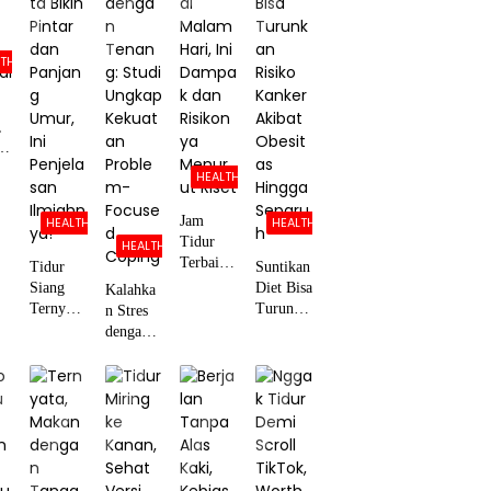
Perokok
a Sosial,
Ini
Temuan
LTH
Peneliti
,
aa
HEALTH
i
Jam
HEALTH
HEALTH
Tidur
HEALTH
Terbaik
Tidur
Suntikan
di
Siang
Diet Bisa
Kalahka
Malam
Ternyata
Turunka
n Stres
Hari, Ini
Bikin
n Risiko
dengan
Dampak
Pintar
Kanker
Tenang:
dan
dan
Akibat
Studi
Risikony
Panjang
Obesitas
Ungkap
a
Umur,
Hingga
Kekuata
Menurut
Ini
Separuh
n
Riset
Penjelasa
Problem
n
-Focused