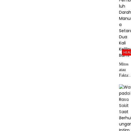
HEA
Mitos
atau
Fakta:
Panjan
Pembu
h Dara
Manusi
Setara
Dua Ka
Kelilin
Bumi