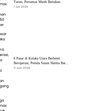
Turun, Pertamax Masih Bertahan
Rp16.250 per Liter
1 Juli 2026
6 Pasar di Kolaka Utara Berhenti
Beroperasi, Pemda Susun Skema Baru
Pulihkan Perdagangan
11 Juni 2026