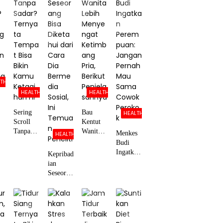
LTH
HEALTH
HEALTH
Sering
Bau
HEALTH
Scroll
Kentut
Tanpa
Wanita
Menkes
HEALTH
Sadar?
Lebih
Budi
an
Ternyata
Menyeng
Ingatkan
Kepribad
g
Tempat
at
Perempu
ian
Bisa
Ketimba
an:
Seseoran
gk
Bikin
ng Pria,
Jangan
g Bisa
Kamu
Berikut
Pernah
Diketahu
Ketagiha
Penjelasa
Mau
i dari
n HP
nnya
Sama
Cara Dia
Cowok
Bermedi