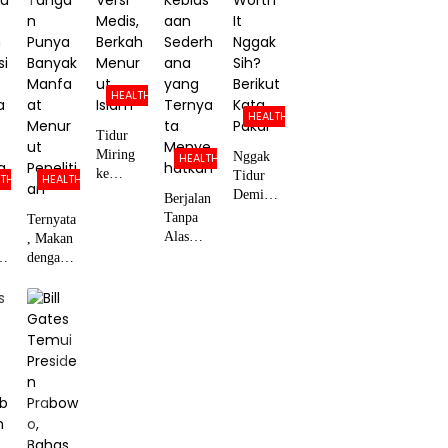
Ilmiahny
Coping
a!
HEALTH
HEALTH
Tidur
Miring
Nggak
HEALTH
ke
Tidur
LTH
HEALTH
Kanan,
Demi
Berjalan
Sehat
Scroll
Tanpa
Ternyata
Versi
TikTok,
Alas
, Makan
Medis,
Worth It
Kaki,
dengan
Berkah
Nggak
Kebiasaa
g
Tangan
Menurut
Sih?
n
lu
Punya
Islam
Berikut
Sederhan
h
Banyak
Kata
a yang
a
Manfaat
Pakar
Ternyata
Menurut
Menyeha
li
Penelitia
tkan
g
n