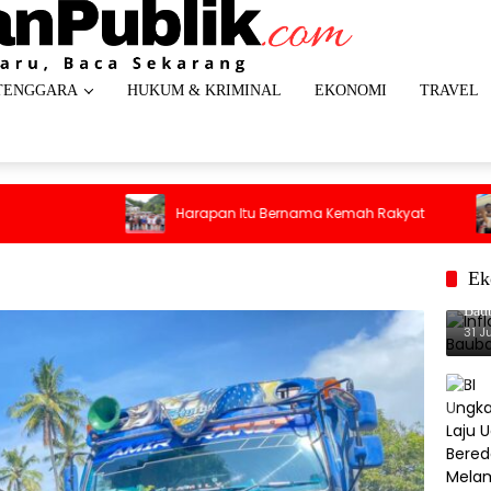
TENGGARA
HUKUM & KRIMINAL
EKONOMI
TRAVEL
Penumpa
Harapan Itu Bernama Kemah Rakyat
Pintu D
Kepanik
Ek
Infl
Baub
31 J