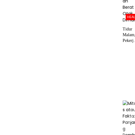
HEA
Tidur
Malam
Pekerj
n Berat
Otak
Dimula