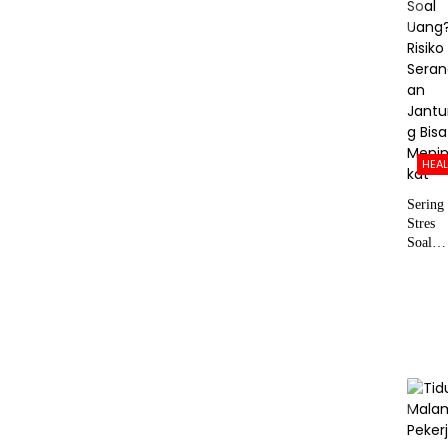
HEA
Sering
Stres
Soal
Uang?
Risiko
Serang
Jantun
Bisa
Menin
at