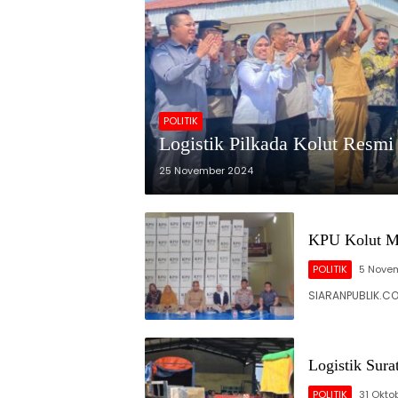
POLITIK
Logistik Pilkada Kolut Resmi
25 November 2024
KPU Kolut Mul
POLITIK
5 Nove
SIARANPUBLIK.C
Logistik Sur
POLITIK
31 Okto