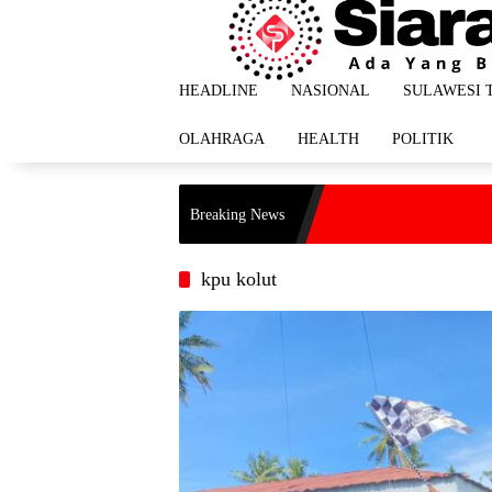
Langsung
ke
konten
HEADLINE
NASIONAL
SULAWESI 
OLAHRAGA
HEALTH
POLITIK
Breaking News
kpu kolut