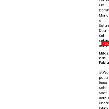
HEA
Mitos
atau
Fakta
Panja
g
Pemb
luh
Dara
Manu
a
Setar
Dua
Kali