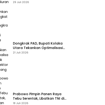
Perbankan Meningkat
29 Juli 2026
Dongkrak PAD, Bupati Kolaka
Utara Tekankan Optimalisasi
Pajak dan Sektor Tambang
21 Juli 2026
Prabowo Pimpin Panen Raya
Tebu Serentak, Libatkan TNI di
43 Titik Indonesia
18 Juli 2026