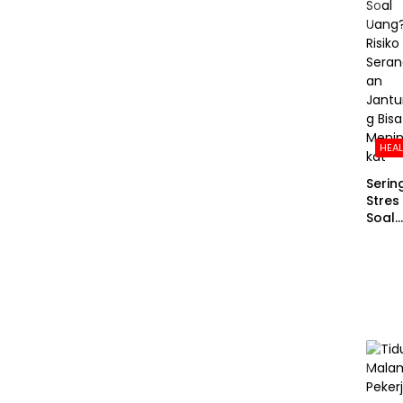
HEA
Serin
Stres
Soal
Uang
Risiko
Sera
an
Jant
g Bis
Meni
kat