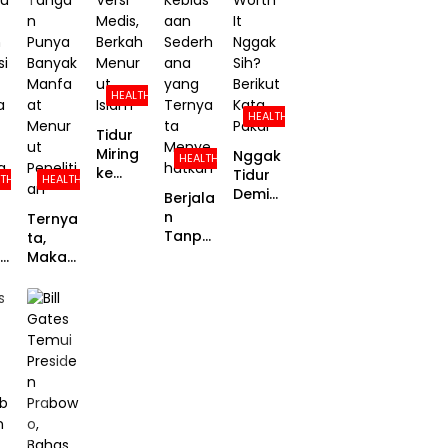
san
Separu
Kekuat
Ilmiah
h
an
nya!
Proble
m-
Focuse
HEALTH
d
HEALTH
Copin
Tidur
g
Miring
Nggak
HEALTH
ke
Tidur
LTH
HEALTH
Kanan,
Demi
Berjala
Sehat
Scroll
n
Ternya
Versi
TikTok,
Tanpa
ta,
Medis,
Worth
Alas
:
Makan
Berkah
It
Kaki,
n
denga
Menur
Nggak
Kebias
n
ut
Sih?
aan
u
Tanga
Islam
Berikut
Sederh
n
Kata
ana
h
Punya
Pakar
yang
si
Banya
Ternya
k
ta
a
Manfa
Menye
at
hatkan
Menur