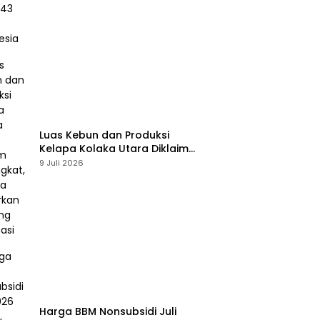
Luas Kebun dan Produksi
Kelapa Kolaka Utara Diklaim
Meningkat, Pemda Tawarkan
9 Juli 2026
Peluang Investasi
Harga BBM Nonsubsidi Juli