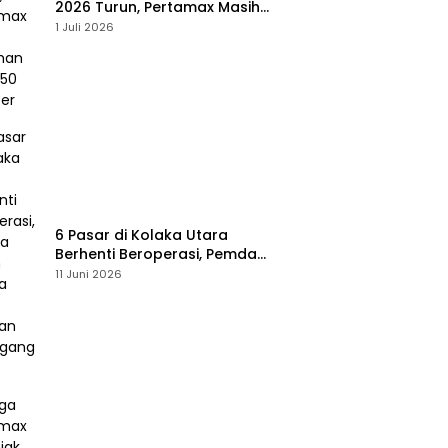
2026 Turun, Pertamax Masih
Bertahan Rp16.250 per Liter
1 Juli 2026
6 Pasar di Kolaka Utara
Berhenti Beroperasi, Pemda
Susun Skema Baru Pulihkan
11 Juni 2026
Perdagangan