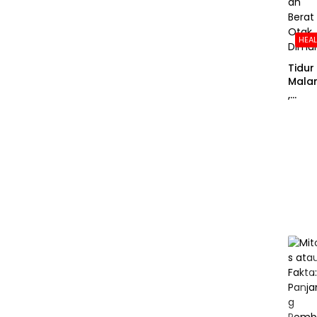
HEA
Tidur
Mala
,
Peker
aan
Berat
Otak
Dimu
i