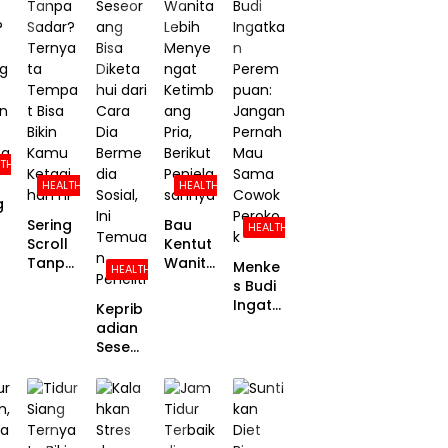
LTH
HEALTH
HEALTH
g
Sering
Bau
HEALTH
Scroll
Kentut
?
Tanpa
Wanita
Menke
HEALTH
Sadar?
Lebih
s Budi
ng
Ternya
Menye
Ingatk
Keprib
ta
ngat
an
adian
un
Tempa
Ketimb
Perem
Seseor
a
t Bisa
ang
puan:
ang
ng
Bikin
Pria,
Janga
Bisa
Kamu
Berikut
n
Diketa
Ketagi
Penjela
Pernah
hui
han HP
sanny
Mau
dari