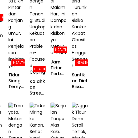
a
Sama
Cara
Cowok
Dia
Peroko
Berme
LTH
k
dia
Sosial,
Ini
m
Temua
n
j
HEALTH
Peneliti
Jam
HEALTH
HEALTH
Tidur
HEALTH
la
Terbai
Tidur
Suntik
k di
Siang
an Diet
Kalahk
Malam
Ternya
Bisa
an
Hari, Ini
ta Bikin
Turunk
Stres
Damp
Pintar
an
denga
ak dan
dan
Risiko
n
Risikon
Panjan
Kanker
Tenan
ya
g
Akibat
g:
Menur
Umur,
Obesit
Studi
ut
Ini
as
Ungka
Riset
Penjela
Hingga
p