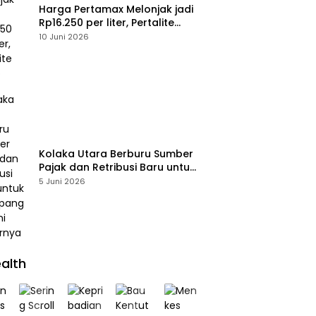
Harga Pertamax Melonjak jadi
Rp16.250 per liter, Pertalite
Tetap
10 Juni 2026
Kolaka Utara Berburu Sumber
Pajak dan Retribusi Baru untuk
Menopang PAD, Ini Daftarnya
5 Juni 2026
alth