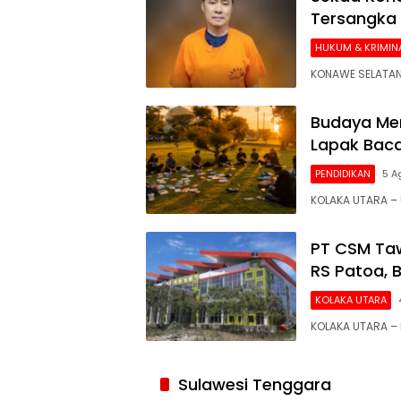
Tersangka
HUKUM & KRIMIN
KONAWE SELATAN
Budaya Mem
Lapak Baca
PENDIDIKAN
5 A
KOLAKA UTARA 
PT CSM Taw
RS Patoa, 
KOLAKA UTARA
KOLAKA UTARA –
Siaran
Publik
Sulawesi Tenggara