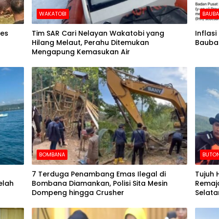
WAKATOBI
BAUB
des
Tim SAR Cari Nelayan Wakatobi yang
Inflas
Hilang Melaut, Perahu Ditemukan
Baubau
Mengapung Kemasukan Air
BOMBANA
BUTON
7 Terduga Penambang Emas Ilegal di
Tujuh 
elah
Bombana Diamankan, Polisi Sita Mesin
Remaja
Dompeng hingga Crusher
Selata