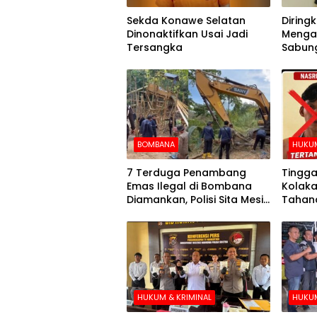
Sekda Konawe Selatan
Diringku
Dinonaktifkan Usai Jadi
Mengak
Tersangka
Sabung
BOMBANA
HUKUM
7 Terduga Penambang
Tingga
Emas Ilegal di Bombana
Kolaka
Diamankan, Polisi Sita Mesin
Tahana
Dompeng hingga Crusher
Hari k
HUKUM & KRIMINAL
HUKUM