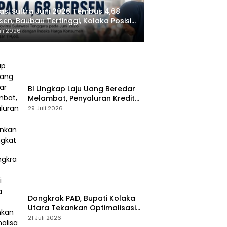
lasi Sultra Juni 2026 Tembus 4,68
sen, Baubau Tertinggi, Kolaka Posisi
dua
uli 2026
BI Ungkap Laju Uang Beredar
Melambat, Penyaluran Kredit
Perbankan Meningkat
29 Juli 2026
Dongkrak PAD, Bupati Kolaka
Utara Tekankan Optimalisasi
Pajak dan Sektor Tambang
21 Juli 2026