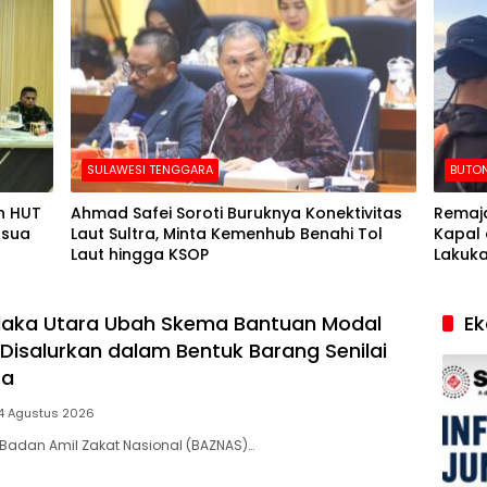
SULAWESI TENGGARA
BUTON
n HUT
Ahmad Safei Soroti Buruknya Konektivitas
Remaja
usua
Laut Sultra, Minta Kemenhub Benahi Tol
Kapal 
Laut hingga KSOP
Lakuka
laka Utara Ubah Skema Bantuan Modal
E
 Disalurkan dalam Bentuk Barang Senilai
ta
4 Agustus 2026
Badan Amil Zakat Nasional (BAZNAS)…