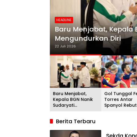
HEADLINE
i
Gol Tunggal Ferran Torr
Juara Dunia 2026, Argent
20 Juli 2026
Baru Menjabat,
Gol Tunggal F
Kepala BGN Nanik
Torres Antar
Sudaryati
Spanyol Rebut
Mengundurkan Diri
Gelar Juara D
2026, Argenti
Berita Terbaru
Gigit Jari
Sekda Kona