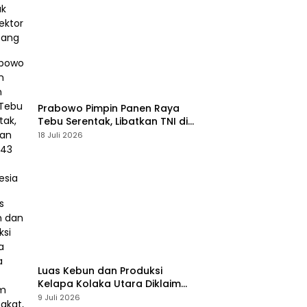
Prabowo Pimpin Panen Raya
Tebu Serentak, Libatkan TNI di
43 Titik Indonesia
18 Juli 2026
Luas Kebun dan Produksi
Kelapa Kolaka Utara Diklaim
Meningkat, Pemda Tawarkan
9 Juli 2026