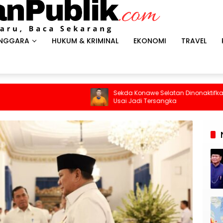
ENGGARA
HUKUM & KRIMINAL
EKONOMI
TRAVEL
Sekda Konawe Selatan Dinonaktifkan
Budaya Memba
Usai Jadi Tersangka
Didorong Lew