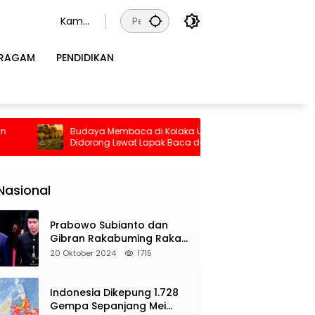
Kamis
, 6
Agust
RAGAM
PENDIDIKAN
us
2026
ca di Kolaka Utara
PT CSM Tawarkan Bangun RS Baru
at Lapak Baca dan Diskusi
sebagai Pengganti RS Patoa, Begin
Respons Sekda Kolut
Nasional
Prabowo Subianto dan
Gibran Rakabuming Raka
Resmi Dilantik Jadi
20 Oktober 2024
1715
Presiden dan Wapres RI
Indonesia Dikepung 1.728
Gempa Sepanjang Mei