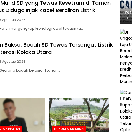
si, Murid SD yang Tewas Kesetrum di Taman
Inf
ut Diduga Injak Kabel Beraliran Listrik
Per
Ke
31 J
3 Agustus 2026
Polisi mengungkap kronologi awal tewasnya…
n Bakso, Bocah SD Tewas Tersengat Listrik
iterasi Kolaka Utara
3 Agustus 2026
Seorang bocah berusia 11 tahun…
 & KRIMINAL
HUKUM & KRIMINAL