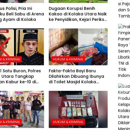
s Polisi, Pria Ini
Dugaan Korupsi Benih
u Beli Sabu di Arena
Kakao di Kolaka Utara Naik
 Ayam di Kolaka
ke Penyidikan, Kejari Periksa
Sejumlah Pihak
 & KRIMINAL
HUKUM & KRIMINAL
l Satu Buron, Polres
Fakta-Fakta Bayi Baru
 Utara Tangkap
Dilahirkan Dibuang Ibunya
n Kabur ke-10 di
di Toilet Masjid Kolaka
e-21 Pengejaran
Utara
 & KRIMINAL
HUKUM & KRIMINAL