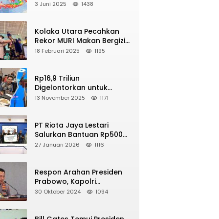
2025, Berikut Wilayah Yang
3 Juni 2025
1438
Intens Diguncang!
Kolaka Utara Pecahkan
NE
Rekor MURI Makan Bergizi
pa M 5,4 Guncang Buol, Warga Panik
Gratis Dengan Peserta
18 Februari 2025
1195
yelamatkan Diri ke Gunung
Terbanyak
2026
Rp16,9 Triliun
Digelontorkan untuk
Revitalisasi 16 Ribu Sekolah
13 November 2025
1171
di Seluruh Indonesia
PT Riota Jaya Lestari
Salurkan Bantuan Rp500
Juta, Hadirkan Harapan
27 Januari 2026
1116
bagi Korban Bencana di
Sumatera
Respon Arahan Presiden
Prabowo, Kapolri
Perintahkan Jajarannya
30 Oktober 2024
1094
Tindak Tegas Pelaku Judi
Online