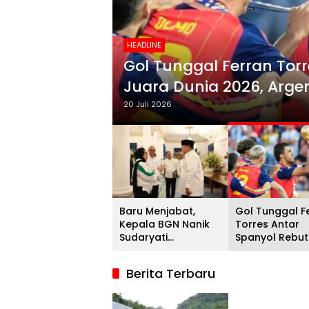
HEADLINE
i
Gol Tunggal Ferran Torr
Juara Dunia 2026, Argent
20 Juli 2026
Baru Menjabat,
Gol Tunggal F
Kepala BGN Nanik
Torres Antar
Sudaryati
Spanyol Rebut
Mengundurkan Diri
Gelar Juara D
2026, Argenti
Berita Terbaru
Gigit Jari