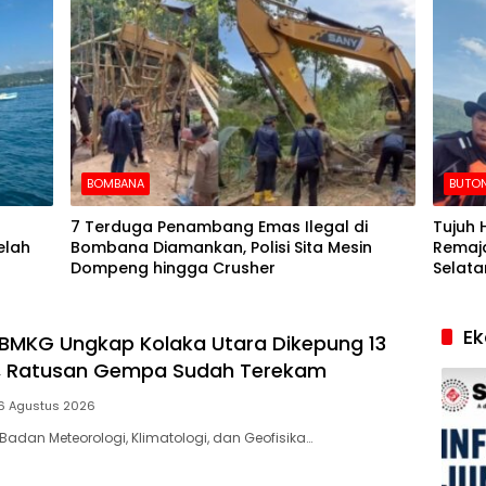
BOMBANA
BUTON
7 Terduga Penambang Emas Ilegal di
Tujuh 
elah
Bombana Diamankan, Polisi Sita Mesin
Remaja
Dompeng hingga Crusher
Selata
E
BMKG Ungkap Kolaka Utara Dikepung 13
f, Ratusan Gempa Sudah Terekam
6 Agustus 2026
Badan Meteorologi, Klimatologi, dan Geofisika…