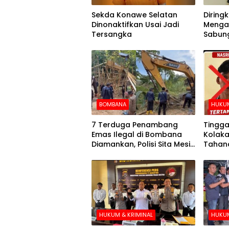
Sekda Konawe Selatan
Diringku
Dinonaktifkan Usai Jadi
Mengak
Tersangka
Sabung
BOMBANA
HUKUM
7 Terduga Penambang
Tingga
Emas Ilegal di Bombana
Kolaka
Diamankan, Polisi Sita Mesin
Tahana
Dompeng hingga Crusher
Hari k
HUKUM & KRIMINAL
HUKUM