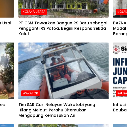
KOLAKA UTARA
KOLAK
 Usai
PT CSM Tawarkan Bangun RS Baru sebagai
BAZNA
Pengganti RS Patoa, Begini Respons Sekda
Modal 
Kolut
Barang
WAKATOBI
BAUB
des
Tim SAR Cari Nelayan Wakatobi yang
Inflas
Hilang Melaut, Perahu Ditemukan
Baubau
Mengapung Kemasukan Air