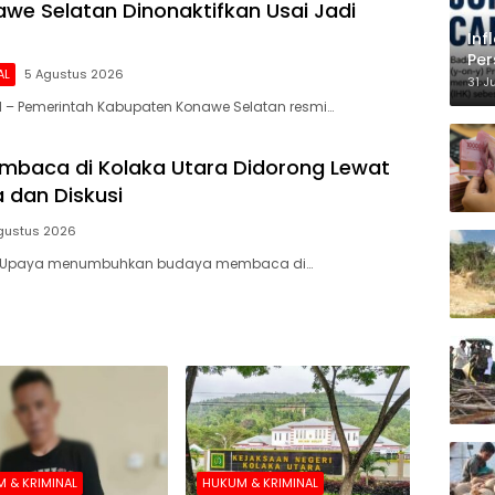
we Selatan Dinonaktifkan Usai Jadi
Inf
Per
AL
5 Agustus 2026
Ke
31 J
 – Pemerintah Kabupaten Konawe Selatan resmi…
baca di Kolaka Utara Didorong Lewat
 dan Diskusi
gustus 2026
– Upaya menumbuhkan budaya membaca di…
 & KRIMINAL
HUKUM & KRIMINAL