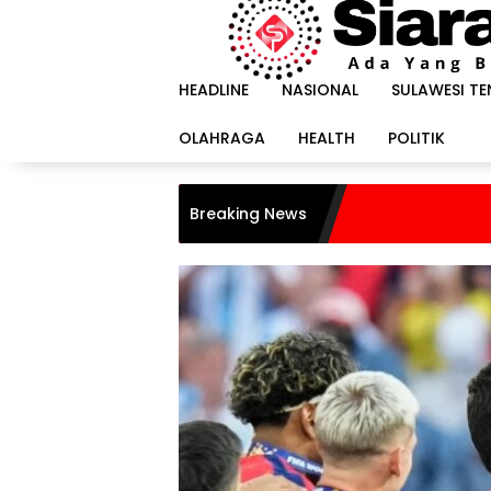
Langsung
ke
konten
HEADLINE
NASIONAL
SULAWESI T
OLAHRAGA
HEALTH
POLITIK
Breaking News
Hara