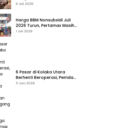
Meningkat, Pemda Tawarkan
9 Juli 2026
Peluang Investasi
Harga BBM Nonsubsidi Juli
2026 Turun, Pertamax Masih
Bertahan Rp16.250 per Liter
1 Juli 2026
6 Pasar di Kolaka Utara
Berhenti Beroperasi, Pemda
Susun Skema Baru Pulihkan
11 Juni 2026
Perdagangan