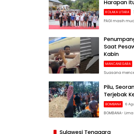
Harapan I
KOLAKA UTARA
PAGI masih mud
Penumpang 
Saat Pesaw
Kabin
MANCANEGARA
Suasana mencek
Pilu, Seor
Terjebak 
BOMBANA
6 Ag
BOMBANA- Lima 
Siaran
Publik
Sulawesi Tenggara