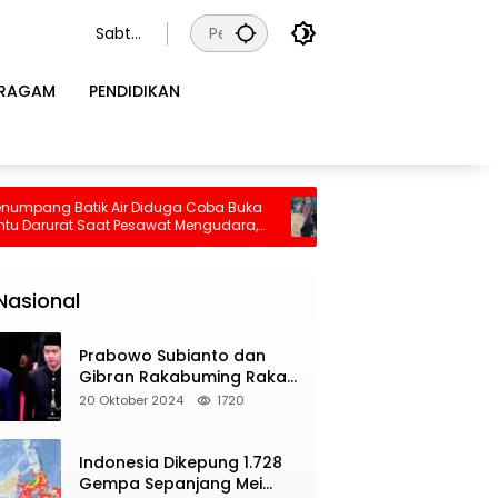
Sabtu
, 8
Agust
RAGAM
PENDIDIKAN
us
2026
uga Coba Buka
Pilu, Seorang Ibu Beserta Empat Anaknya
at Mengudara,
Tewas Terjebak Kebakaran di Bombana
m Kabin
Nasional
Prabowo Subianto dan
Gibran Rakabuming Raka
Resmi Dilantik Jadi
20 Oktober 2024
1720
Presiden dan Wapres RI
Indonesia Dikepung 1.728
Gempa Sepanjang Mei