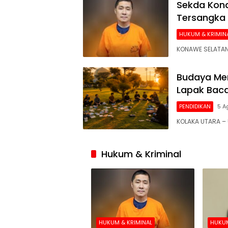
Sekda Kona
Tersangka
HUKUM & KRIMIN
KONAWE SELATAN
Budaya Mem
Lapak Baca
PENDIDIKAN
5 A
KOLAKA UTARA 
Hukum & Kriminal
HUKUM & KRIMINAL
HUKUM