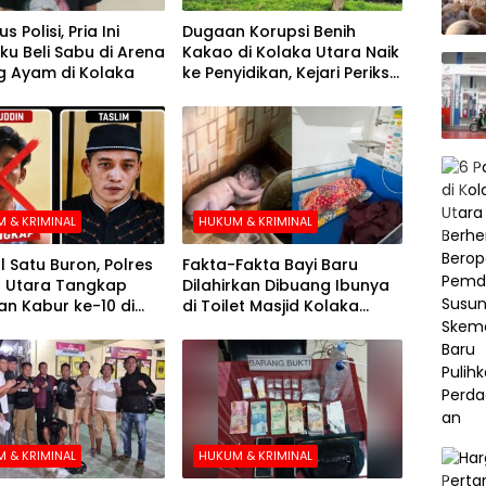
s Polisi, Pria Ini
Dugaan Korupsi Benih
u Beli Sabu di Arena
Kakao di Kolaka Utara Naik
 Ayam di Kolaka
ke Penyidikan, Kejari Periksa
Sejumlah Pihak
 & KRIMINAL
HUKUM & KRIMINAL
l Satu Buron, Polres
Fakta-Fakta Bayi Baru
 Utara Tangkap
Dilahirkan Dibuang Ibunya
n Kabur ke-10 di
di Toilet Masjid Kolaka
e-21 Pengejaran
Utara
 & KRIMINAL
HUKUM & KRIMINAL