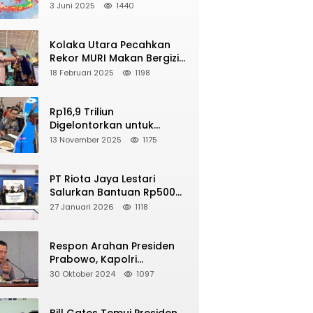
2025, Berikut Wilayah Yang
3 Juni 2025
1440
Intens Diguncang!
Kolaka Utara Pecahkan
NE
Rekor MURI Makan Bergizi
pa M 5,4 Guncang Buol, Warga Panik
Gratis Dengan Peserta
18 Februari 2025
1198
yelamatkan Diri ke Gunung
Terbanyak
2026
Rp16,9 Triliun
Digelontorkan untuk
Revitalisasi 16 Ribu Sekolah
13 November 2025
1175
di Seluruh Indonesia
PT Riota Jaya Lestari
Salurkan Bantuan Rp500
Juta, Hadirkan Harapan
27 Januari 2026
1118
bagi Korban Bencana di
Sumatera
Respon Arahan Presiden
Prabowo, Kapolri
Perintahkan Jajarannya
30 Oktober 2024
1097
Tindak Tegas Pelaku Judi
Online