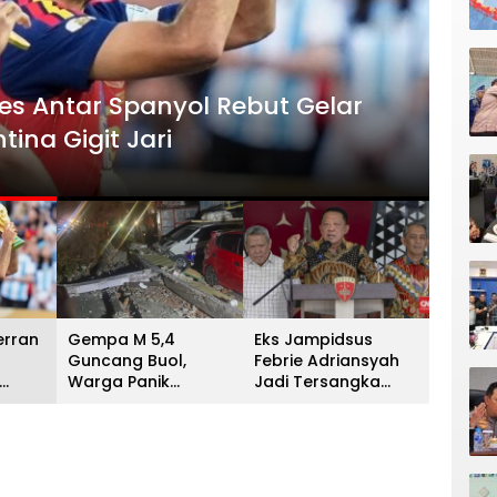
HEADLI
es Antar Spanyol Rebut Gelar
Gem
ina Gigit Jari
Men
13 Juli 
erran
Gempa M 5,4
Eks Jampidsus
Guncang Buol,
Febrie Adriansyah
Warga Panik
Jadi Tersangka
unia
Menyelamatkan Diri
Kasus Dugaan
na
ke Gunung
Korupsi dan TPPU PT
Asabri