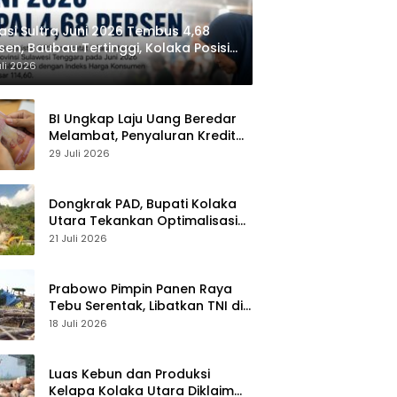
lasi Sultra Juni 2026 Tembus 4,68
sen, Baubau Tertinggi, Kolaka Posisi
dua
uli 2026
BI Ungkap Laju Uang Beredar
Melambat, Penyaluran Kredit
Perbankan Meningkat
29 Juli 2026
Dongkrak PAD, Bupati Kolaka
Utara Tekankan Optimalisasi
Pajak dan Sektor Tambang
21 Juli 2026
Prabowo Pimpin Panen Raya
Tebu Serentak, Libatkan TNI di
43 Titik Indonesia
18 Juli 2026
Luas Kebun dan Produksi
Kelapa Kolaka Utara Diklaim