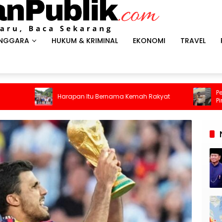
ENGGARA
HUKUM & KRIMINAL
EKONOMI
TRAVEL
Penumpang Batik Air Did
pan Itu Bernama Kemah Rakyat
Pintu Darurat Saat Pesaw
Kepanikan Pecah di Dala