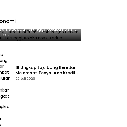
konomi
lasi Sultra Juni 2026 Tembus 4,68
sen, Baubau Tertinggi, Kolaka Posisi
dua
uli 2026
BI Ungkap Laju Uang Beredar
Melambat, Penyaluran Kredit
Perbankan Meningkat
29 Juli 2026