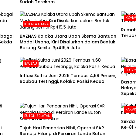
Sudah Terekam
KONA
KOLAKA UTARA
Rumah 
Terba
ebagai
BAZNAS Kolaka Utara Ubah Skema Bantuan
 Sekda
Modal Usaha, Kini Disalurkan dalam Bentuk
Barang Senilai Rp419,5 Juta
BAUBAU
BUTO
Inflasi Sultra Juni 2026 Tembus 4,68 Persen,
Baubau Tertinggi, Kolaka Posisi Kedua
g
Basarn
Nelaya
Sepeka
KOLAK
BUTON SELATAN
Sekda 
Ke-81 
i
Tujuh Hari Pencarian Nihil, Operasi SAR
in
Remaja Hilang di Perairan Lande Buton