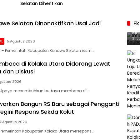
Selatan Dihentikan
we Selatan Dinonaktifkan Usai Jadi
E
Inf
Per
Ke
31 J
AL
5 Agustus 2026
 – Pemerintah Kabupaten Konawe Selatan resmi…
baca di Kolaka Utara Didorong Lewat
 dan Diskusi
gustus 2026
– Upaya menumbuhkan budaya membaca di…
arkan Bangun RS Baru sebagai Pengganti
Begini Respons Sekda Kolut
4 Agustus 2026
 Pemerintah Kabupaten Kolaka Utara merespons…