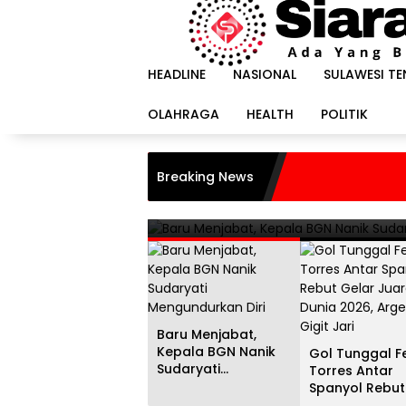
Langsung
ke
konten
HEADLINE
NASIONAL
SULAWESI T
OLAHRAGA
HEALTH
POLITIK
HEADLINE
i
Gol Tunggal Ferran Torr
Breaking News
Juara Dunia 2026, Argent
20 Juli 2026
Baru Menjabat,
Kepala BGN Nanik
Gol Tunggal F
Sudaryati
Torres Antar
Mengundurkan Diri
Spanyol Rebut
Gelar Juara D