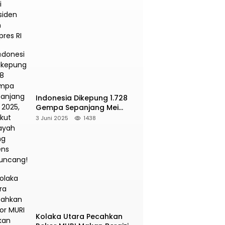
Presiden dan Wapres RI
Indonesia Dikepung 1.728
Gempa Sepanjang Mei
2025, Berikut Wilayah Yang
3 Juni 2025
1438
Intens Diguncang!
Kolaka Utara Pecahkan