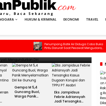
ENGGARA
HUKUM & KRIMINAL
EKONOMI
TRAVEL
HEADLI
es Antar Spanyol Rebut Gelar
Gem
Penumpang Batik Air Diduga Coba Buka
Pilu
Pintu Darurat Saat Pesawat Mengudara,
Tewa
ina Gigit Jari
Men
Kepanikan Pecah di Dalam Kabin
13 Juli 
Gempa M 5,4
Guncang Buol,
erran
Eks Jampidsus
Warga Panik
Febrie Adriansyah
Menyelamatkan Diri
Jadi Tersangka
ke Gunung
unia
Kasus Dugaan