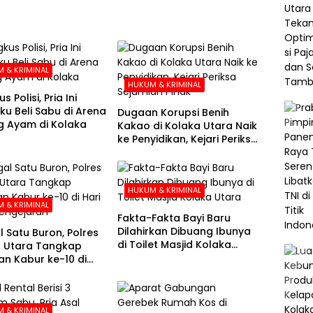
 & KRIMINAL
HUKUM & KRIMINAL
s Polisi, Pria Ini
u Beli Sabu di Arena
Dugaan Korupsi Benih
 Ayam di Kolaka
Kakao di Kolaka Utara Naik
ke Penyidikan, Kejari Periksa
Sejumlah Pihak
HUKUM & KRIMINAL
 & KRIMINAL
Fakta-Fakta Bayi Baru
Dilahirkan Dibuang Ibunya
l Satu Buron, Polres
di Toilet Masjid Kolaka
 Utara Tangkap
Utara
n Kabur ke-10 di
e-21 Pengejaran
 & KRIMINAL