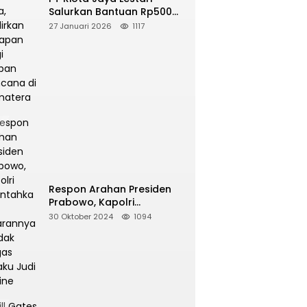
Salurkan Bantuan Rp500
Juta, Hadirkan Harapan
27 Januari 2026
1117
bagi Korban Bencana di
Sumatera
Respon Arahan Presiden
Prabowo, Kapolri
Perintahkan Jajarannya
30 Oktober 2024
1094
Tindak Tegas Pelaku Judi
Online