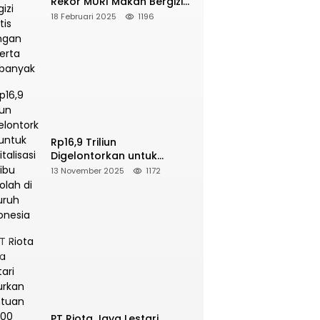
Rekor MURI Makan Bergizi
Gratis Dengan Peserta
18 Februari 2025
1196
Terbanyak
Rp16,9 Triliun
Digelontorkan untuk
Revitalisasi 16 Ribu Sekolah
13 November 2025
1172
di Seluruh Indonesia
PT Riota Jaya Lestari