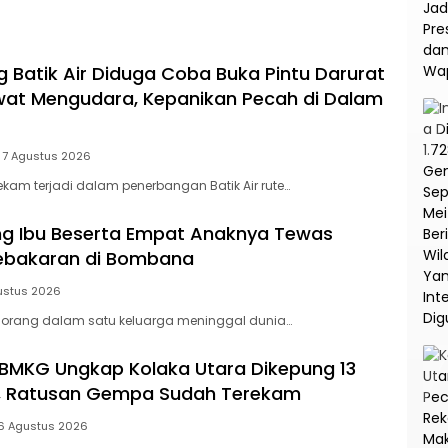
na
Korupsi dan TPPU PT
Asabri
Batik Air Diduga Coba Buka Pintu Darurat
at Mengudara, Kepanikan Pecah di Dalam
7 Agustus 2026
am terjadi dalam penerbangan Batik Air rute…
ang Ibu Beserta Empat Anaknya Tewas
Kebakaran di Bombana
ustus 2026
orang dalam satu keluarga meninggal dunia…
BMKG Ungkap Kolaka Utara Dikepung 13
f, Ratusan Gempa Sudah Terekam
6 Agustus 2026