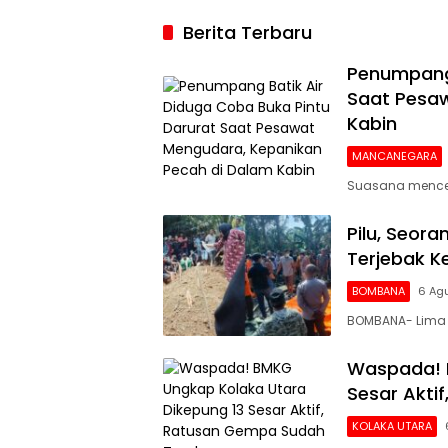
2026, Argenti
Berita Terbaru
Gigit Jari
Penumpang 
Saat Pesaw
Kabin
MANCANEGARA
Suasana mencek
Pilu, Seor
Terjebak 
BOMBANA
6 Ag
BOMBANA- Lima 
Waspada! 
Sesar Akti
KOLAKA UTARA