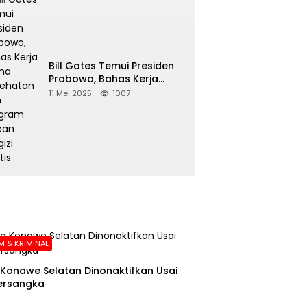
Bill Gates Temui Presiden
Prabowo, Bahas Kerja
Sama Kesehatan dan
11 Mei 2025
1007
Program Makan Bergizi
Gratis
 & KRIMINAL
Konawe Selatan Dinonaktifkan Usai
ersangka