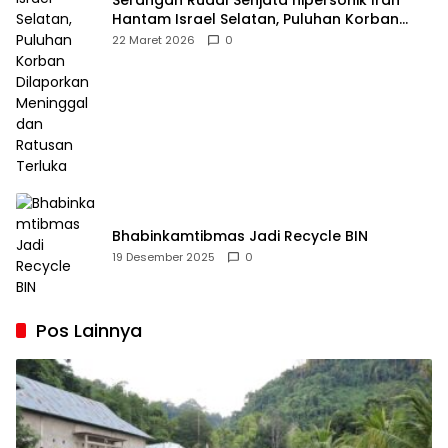
Serangan Rudal Senjata hipersonik Iran
Hantam Israel Selatan, Puluhan Korban
Dilaporkan Meninggal dan Ratusan Terluka
22 Maret 2026
0
Bhabinkamtibmas Jadi Recycle BIN
19 Desember 2025
0
Pos Lainnya