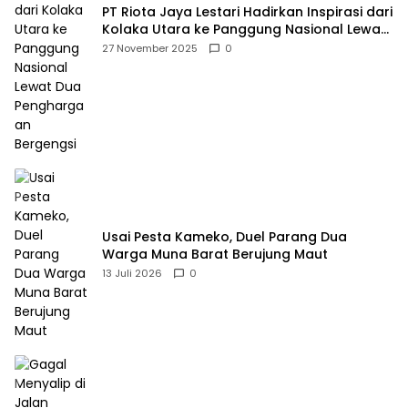
PT Riota Jaya Lestari Hadirkan Inspirasi dari
Kolaka Utara ke Panggung Nasional Lewat
Dua Penghargaan Bergengsi
27 November 2025
0
Usai Pesta Kameko, Duel Parang Dua
Warga Muna Barat Berujung Maut
13 Juli 2026
0