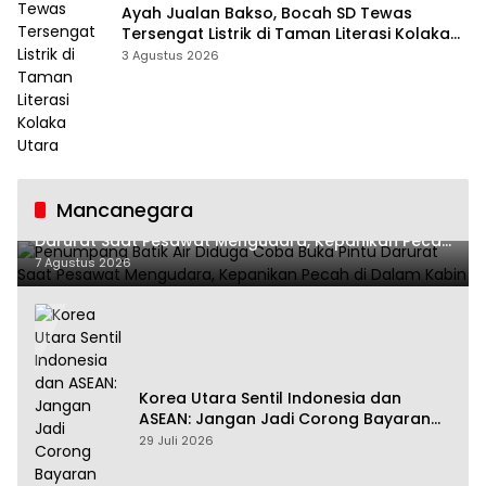
Ayah Jualan Bakso, Bocah SD Tewas
Tersengat Listrik di Taman Literasi Kolaka
Utara
3 Agustus 2026
Mancanegara
Penumpang Batik Air Diduga Coba Buka Pintu
Darurat Saat Pesawat Mengudara, Kepanikan Pecah
di Dalam Kabin
7 Agustus 2026
Korea Utara Sentil Indonesia dan
ASEAN: Jangan Jadi Corong Bayaran
Amerika Serikat
29 Juli 2026