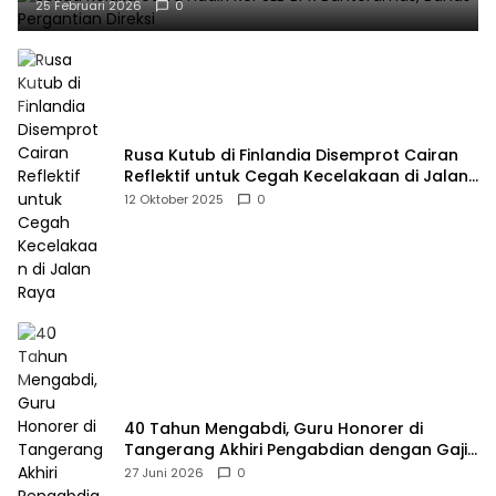
25 Februari 2026
0
Rusa Kutub di Finlandia Disemprot Cairan
Reflektif untuk Cegah Kecelakaan di Jalan
Raya
12 Oktober 2025
0
40 Tahun Mengabdi, Guru Honorer di
Tangerang Akhiri Pengabdian dengan Gaji
Rp414 Ribu
27 Juni 2026
0