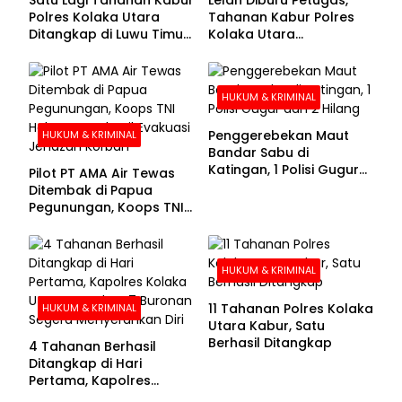
Polres Kolaka Utara
Tahanan Kabur Polres
Ditangkap di Luwu Timur,
Kolaka Utara
Lima Masih Buron
Menyerahkan Diri
HUKUM & KRIMINAL
Penggerebekan Maut
HUKUM & KRIMINAL
Bandar Sabu di
Katingan, 1 Polisi Gugur
Pilot PT AMA Air Tewas
dan 2 Hilang
Ditembak di Papua
Pegunungan, Koops TNI
Habema Berhasil
Evakuasi Jenazah
Korban
HUKUM & KRIMINAL
11 Tahanan Polres Kolaka
HUKUM & KRIMINAL
Utara Kabur, Satu
Berhasil Ditangkap
4 Tahanan Berhasil
Ditangkap di Hari
Pertama, Kapolres
Kolaka Utara Sarankan 7