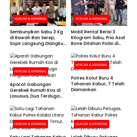
HUKUM & KRIMINAL
HUKUM & KRIMINAL
Sembunyikan Sabu 3 Kg
Mobil Rental Berisi 3
di Bawah Ban Serep,
Kilogram Sabu, Pria Asal
Sopir Langsung Diangkut
Bone Ditahan Polisi di
Polisi
Kolaka
HUKUM & KRIMINAL
HUKUM & KRIMINAL
Polres Kolut Buru 4
Tahanan Kabur, 7 Telah
Aparat Gabungan
Diamankan
Gerebek Rumah Kos di
Lasusua, Dua Terduga
Pengedar Diamankan
HUKUM & KRIMINAL
HUKUM & KRIMINAL
Satu Lagi Tahanan Kabur
Lelah Diburu Petugas,