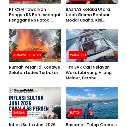
PT CSM Tawarkan
BAZNAS Kolaka Utara
Bangun RS Baru sebagai
Ubah Skema Bantuan
Pengganti RS Patoa,
Modal Usaha, Kini
Begini Respons Sekda
Disalurkan dalam Bentuk
Kolut
Barang Senilai Rp419,5
Juta
KONAWE SELATAN
WAKATOBI
Rumah Petani di Konawe
Tim SAR Cari Nelayan
Selatan Ludes Terbakar
Wakatobi yang Hilang
Melaut, Perahu
Ditemukan Mengapung
Kemasukan Air
BAUBAU
BUTON
Inflasi Sultra Juni 2026
Basarnas Tutup Operasi