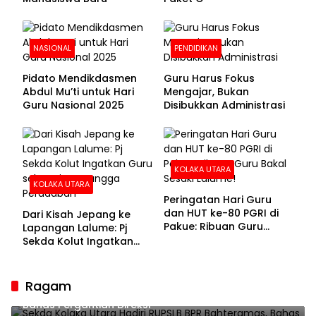
NASIONAL
PENDIDIKAN
Pidato Mendikdasmen
Guru Harus Fokus
Abdul Mu’ti untuk Hari
Mengajar, Bukan
Guru Nasional 2025
Disibukkan Administrasi
KOLAKA UTARA
KOLAKA UTARA
Peringatan Hari Guru
dan HUT ke-80 PGRI di
Dari Kisah Jepang ke
Pakue: Ribuan Guru
Lapangan Lalume: Pj
Bakal Sesaki Lalume!
Sekda Kolut Ingatkan
Guru sebagai
Penyangga Peradaban
Ragam
Sekda Kolaka Utara Hadiri RUPSLB BPR Bahteramas,
Bahas Pergantian Direksi