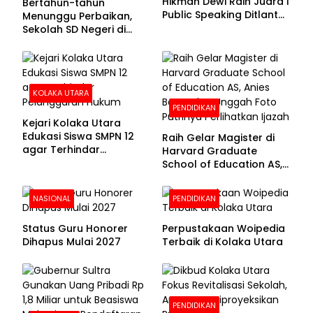
Hikmah Dewi Raih Juara I
Bertahun-tahun
Public Speaking Ditlantas
Menunggu Perbaikan,
Polda Sultra pada
Sekolah SD Negeri di
Puncak Hari
Kolaka Utara Masih
Bhayangkara ke-80
Beralas Tanah dan
Dinding Bolong-bolong
KOLAKA UTARA
PENDIDIKAN
Kejari Kolaka Utara
Edukasi Siswa SMPN 12
Raih Gelar Magister di
agar Terhindar
Harvard Graduate
Pelanggaran Hukum
School of Education AS,
Anies Baswedan Unggah
Foto Putrinya Perlihatkan
NASIONAL
PENDIDIKAN
Ijazah
Status Guru Honorer
Perpustakaan Woipedia
Dihapus Mulai 2027
Terbaik di Kolaka Utara
PENDIDIKAN