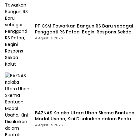
PT CSM Tawarkan Bangun RS Baru sebagai
Pengganti RS Patoa, Begini Respons Sekda
Kolut
4 Agustus 2026
BAZNAS Kolaka Utara Ubah Skema Bantuan
Modal Usaha, Kini Disalurkan dalam Bentuk
Barang Senilai Rp419,5 Juta
4 Agustus 2026