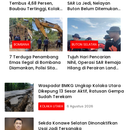
Tembus 4,68 Persen,
SAR La Jedi, Nelayan
Baubau Tertinggi, Kolaka
Buton Belum Ditemukan
Posisi Kedua
Setelah Sepekan Dicari
BOMBANA
BUTON SELATAN
7 Terduga Penambang
Tujuh Hari Pencarian
Emas Ilegal di Bombana
Nihil, Operasi SAR Remaja
Diamankan, Polisi Sita
Hilang di Perairan Lande
Mesin Dompeng hingga
Buton Selatan Dihentikan
Crusher
Waspada! BMKG Ungkap Kolaka Utara
Dikepung 13 Sesar Aktif, Ratusan Gempa
Sudah Terekam
KOLAKA UTARA
6 Agustus 2026
Sekda Konawe Selatan Dinonaktifkan
Usai Jadi Tersangka