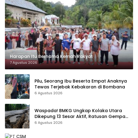
Harapan Itu Bernama Kemah Rakyat
7 Agustus 2026
Pilu, Seorang Ibu Beserta Empat Anaknya
Tewas Terjebak Kebakaran di Bombana
6 Agustus 2026
Waspada! BMKG Ungkap Kolaka Utara
Dikepung 13 Sesar Aktif, Ratusan Gempa
Sudah Terekam
6 Agustus 2026