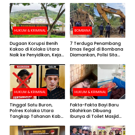
HUKUM & KRIMINAL
BOMBANA
Dugaan Korupsi Benih
7 Terduga Penambang
Kakao di Kolaka Utara
Emas Ilegal di Bombana
Naik ke Penyidikan, Kejari
Diamankan, Polisi Sita
Periksa Sejumlah Pihak
Mesin Dompeng hingga
Crusher
HUKUM & KRIMINAL
HUKUM & KRIMINAL
Tinggal Satu Buron,
Fakta-Fakta Bayi Baru
Polres Kolaka Utara
Dilahirkan Dibuang
Tangkap Tahanan Kabur
Ibunya di Toilet Masjid
ke-10 di Hari ke-21
Kolaka Utara
Pengejaran