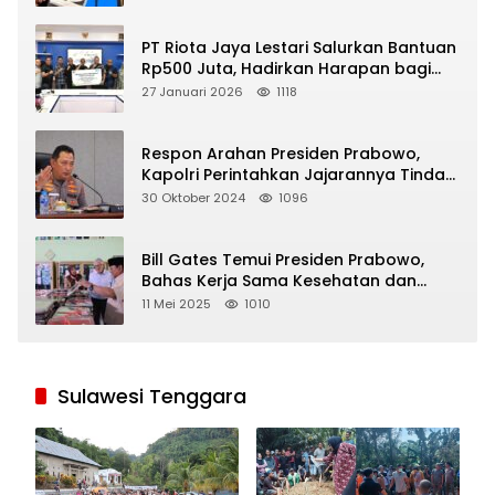
PT Riota Jaya Lestari Salurkan Bantuan
Rp500 Juta, Hadirkan Harapan bagi
Korban Bencana di Sumatera
27 Januari 2026
1118
Respon Arahan Presiden Prabowo,
Kapolri Perintahkan Jajarannya Tindak
Tegas Pelaku Judi Online
30 Oktober 2024
1096
Bill Gates Temui Presiden Prabowo,
Bahas Kerja Sama Kesehatan dan
Program Makan Bergizi Gratis
11 Mei 2025
1010
Sulawesi Tenggara