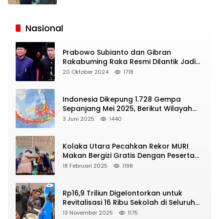
Siaran
Publik
Nasional
Prabowo Subianto dan Gibran
Rakabuming Raka Resmi Dilantik Jadi
Presiden dan Wapres RI
20 Oktober 2024
1718
Indonesia Dikepung 1.728 Gempa
Sepanjang Mei 2025, Berikut Wilayah
Yang Intens Diguncang!
3 Juni 2025
1440
Kolaka Utara Pecahkan Rekor MURI
Makan Bergizi Gratis Dengan Peserta
Terbanyak
18 Februari 2025
1198
Rp16,9 Triliun Digelontorkan untuk
Revitalisasi 16 Ribu Sekolah di Seluruh
Indonesia
13 November 2025
1175