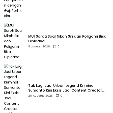
MUI Soroti Soal Nikah Siri dan Poligami Bisa
Dipidana
8 Januari 2026
0
Tak Lagi Jadi Urban Legend Kriminal,
Sumanto Kini Eksis Jadi Content Creator
Mukbang
20 Agustus 2025
0