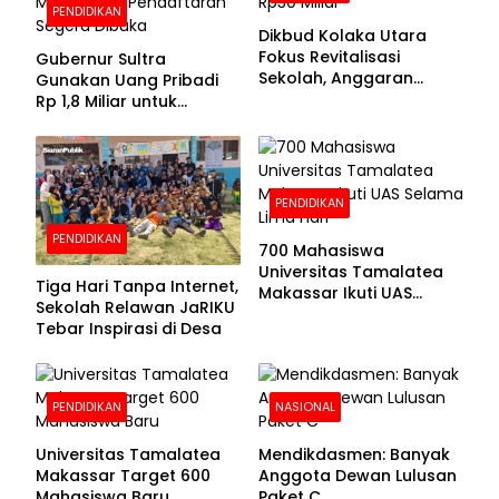
PENDIDIKAN
Dikbud Kolaka Utara
Fokus Revitalisasi
Gubernur Sultra
Sekolah, Anggaran
Gunakan Uang Pribadi
Diproyeksikan Rp30
Rp 1,8 Miliar untuk
Miliar
Beasiswa Mahasiswa,
Pendaftaran Segera
Dibuka
PENDIDIKAN
PENDIDIKAN
700 Mahasiswa
Universitas Tamalatea
Tiga Hari Tanpa Internet,
Makassar Ikuti UAS
Sekolah Relawan JaRIKU
Selama Lima Hari
Tebar Inspirasi di Desa
PENDIDIKAN
NASIONAL
Universitas Tamalatea
Mendikdasmen: Banyak
Makassar Target 600
Anggota Dewan Lulusan
Mahasiswa Baru
Paket C