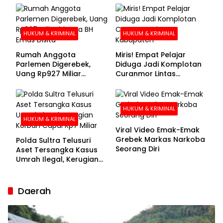
Buronan Segera
Menyerahkan Diri
HUKUM & KRIMINAL
HUKUM & KRIMINAL
Rumah Anggota
Miris! Empat Pelajar
Parlemen Digerebek,
Diduga Jadi Komplotan
Uang Rp927 Miliar
Curanmor Lintas
hingga BH Emas Disita
Kabupaten
HUKUM & KRIMINAL
HUKUM & KRIMINAL
Viral Video Emak-Emak
Grebek Markas Narkoba
Polda Sultra Telusuri
Seorang Diri
Aset Tersangka Kasus
Umrah Ilegal, Kerugian
Korban Capai Rp7 Miliar
Daerah