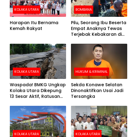
KOLAKA UTARA
BOMBANA
Harapan Itu Bernama
Pilu, Seorang Ibu Beserta
Kemah Rakyat
Empat Anaknya Tewas
Terjebak Kebakaran di
Bombana
KOLAKA UTARA
HUKUM & KRIMINAL
Waspada! BMKG Ungkap
Sekda Konawe Selatan
Kolaka Utara Dikepung
Dinonaktifkan Usai Jadi
13 Sesar Aktif, Ratusan
Tersangka
Gempa Sudah Terekam
KOLAKA UTARA
KOLAKA UTARA