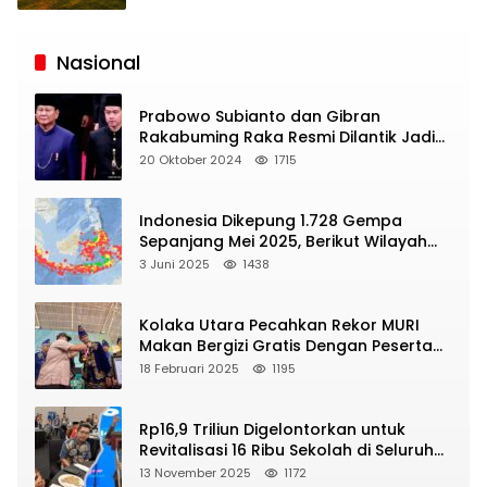
Siaran
Publik
Nasional
Prabowo Subianto dan Gibran
Rakabuming Raka Resmi Dilantik Jadi
Presiden dan Wapres RI
20 Oktober 2024
1715
Indonesia Dikepung 1.728 Gempa
Sepanjang Mei 2025, Berikut Wilayah
Yang Intens Diguncang!
3 Juni 2025
1438
Kolaka Utara Pecahkan Rekor MURI
Makan Bergizi Gratis Dengan Peserta
Terbanyak
18 Februari 2025
1195
Rp16,9 Triliun Digelontorkan untuk
Revitalisasi 16 Ribu Sekolah di Seluruh
Indonesia
13 November 2025
1172