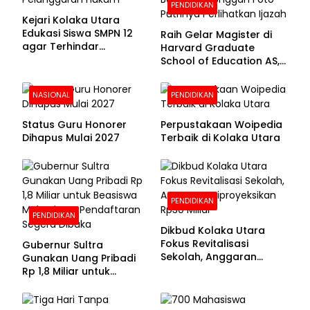
PENDIDIKAN
Kejari Kolaka Utara
Edukasi Siswa SMPN 12
Raih Gelar Magister di
agar Terhindar
Harvard Graduate
Pelanggaran Hukum
School of Education AS,
Anies Baswedan Unggah
Foto Putrinya Perlihatkan
NASIONAL
PENDIDIKAN
Ijazah
Status Guru Honorer
Perpustakaan Woipedia
Dihapus Mulai 2027
Terbaik di Kolaka Utara
PENDIDIKAN
PENDIDIKAN
Dikbud Kolaka Utara
Fokus Revitalisasi
Gubernur Sultra
Sekolah, Anggaran
Gunakan Uang Pribadi
Diproyeksikan Rp30
Rp 1,8 Miliar untuk
Miliar
Beasiswa Mahasiswa,
Pendaftaran Segera