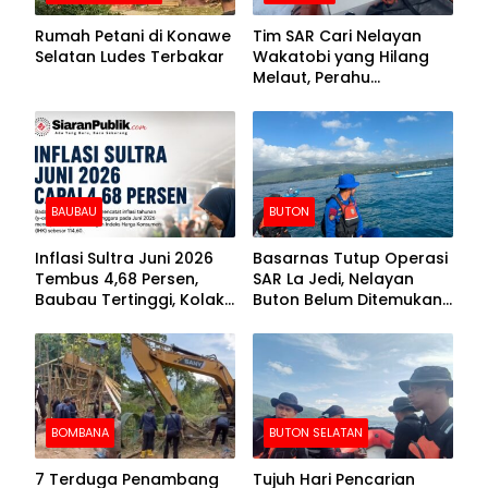
Rumah Petani di Konawe
Tim SAR Cari Nelayan
Selatan Ludes Terbakar
Wakatobi yang Hilang
Melaut, Perahu
Ditemukan Mengapung
Kemasukan Air
BAUBAU
BUTON
Inflasi Sultra Juni 2026
Basarnas Tutup Operasi
Tembus 4,68 Persen,
SAR La Jedi, Nelayan
Baubau Tertinggi, Kolaka
Buton Belum Ditemukan
Posisi Kedua
Setelah Sepekan Dicari
BOMBANA
BUTON SELATAN
7 Terduga Penambang
Tujuh Hari Pencarian