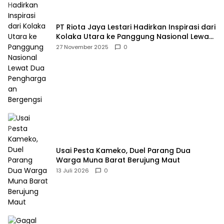
PT Riota Jaya Lestari Hadirkan Inspirasi dari
Kolaka Utara ke Panggung Nasional Lewat
Dua Penghargaan Bergengsi
27 November 2025
0
Usai Pesta Kameko, Duel Parang Dua
Warga Muna Barat Berujung Maut
13 Juli 2026
0