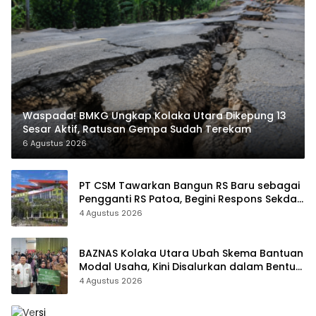
Waspada! BMKG Ungkap Kolaka Utara Dikepung 13
Sesar Aktif, Ratusan Gempa Sudah Terekam
6 Agustus 2026
PT CSM Tawarkan Bangun RS Baru sebagai
Pengganti RS Patoa, Begini Respons Sekda
Kolut
4 Agustus 2026
BAZNAS Kolaka Utara Ubah Skema Bantuan
Modal Usaha, Kini Disalurkan dalam Bentuk
Barang Senilai Rp419,5 Juta
4 Agustus 2026