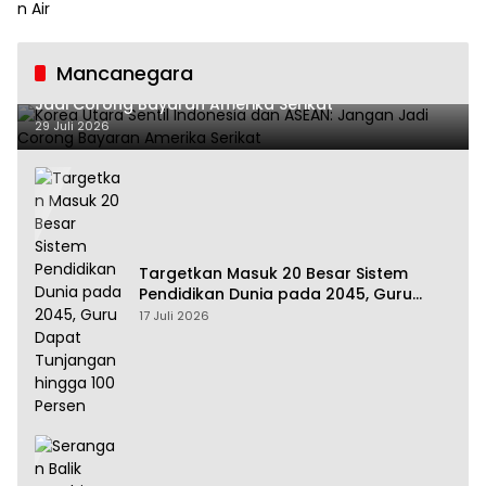
Mancanegara
Korea Utara Sentil Indonesia dan ASEAN: Jangan
Jadi Corong Bayaran Amerika Serikat
29 Juli 2026
Targetkan Masuk 20 Besar Sistem
Pendidikan Dunia pada 2045, Guru
Dapat Tunjangan hingga 100 Persen
17 Juli 2026