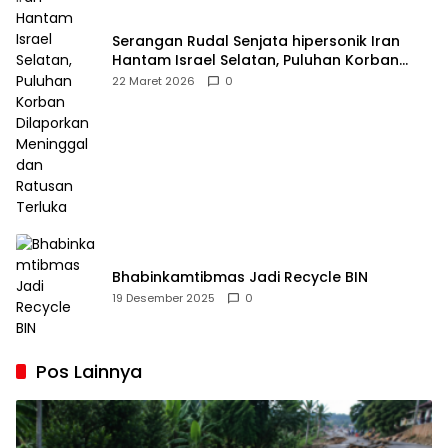
Serangan Rudal Senjata hipersonik Iran
Hantam Israel Selatan, Puluhan Korban
Dilaporkan Meninggal dan Ratusan Terluka
22 Maret 2026
0
Bhabinkamtibmas Jadi Recycle BIN
19 Desember 2025
0
Pos Lainnya