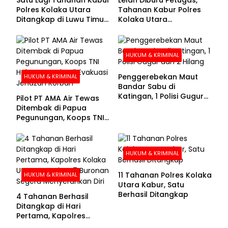
Polres Kolaka Utara
Tahanan Kabur Polres
Ditangkap di Luwu Timur,
Kolaka Utara
Lima Masih Buron
Menyerahkan Diri
HUKUM & KRIMINAL
Penggerebekan Maut
HUKUM & KRIMINAL
Bandar Sabu di
Katingan, 1 Polisi Gugur
Pilot PT AMA Air Tewas
dan 2 Hilang
Ditembak di Papua
Pegunungan, Koops TNI
Habema Berhasil
Evakuasi Jenazah
Korban
HUKUM & KRIMINAL
11 Tahanan Polres Kolaka
HUKUM & KRIMINAL
Utara Kabur, Satu
Berhasil Ditangkap
4 Tahanan Berhasil
Ditangkap di Hari
Pertama, Kapolres
Kolaka Utara Sarankan 7