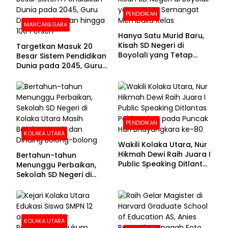
PENDIDIKAN
MANCANEGARA
Hanya Satu Murid Baru,
Kisah SD Negeri di
Targetkan Masuk 20
Boyolali yang Tetap
Besar Sistem Pendidikan
Semangat Membuka
Dunia pada 2045, Guru
Kelas
Dapat Tunjangan hingga
100 Persen
PENDIDIKAN
KOLAKA UTARA
Wakili Kolaka Utara, Nur
Hikmah Dewi Raih Juara I
Bertahun-tahun
Public Speaking Ditlantas
Menunggu Perbaikan,
Polda Sultra pada
Sekolah SD Negeri di
Puncak Hari
Kolaka Utara Masih
Bhayangkara ke-80
Beralas Tanah dan
Dinding Bolong-bolong
KOLAKA UTARA