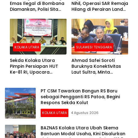
Emas Ilegal di Bombana
Nihil, Operasi SAR Remaja
Diamankan, Polisi Sita
Hilang di Perairan Lande
Mesin Dompeng hingga
Buton Selatan Dihentikan
Crusher
KOLAKA UTARA
SULAWESI TENGGARA
Sekda Kolaka Utara
Ahmad Safei Soroti
Pimpin Persiapan HUT
Buruknya Konektivitas
Ke-81 RI, Upacara
Laut Sultra, Minta
Dipusatkan di Lasusua
Kemenhub Benahi Tol
Laut hingga KSOP
PT CSM Tawarkan Bangun RS Baru
sebagai Pengganti RS Patoa, Begini
Respons Sekda Kolut
KOLAKA UTARA
4 Agustus 2026
BAZNAS Kolaka Utara Ubah Skema
Bantuan Modal Usaha, Kini Disalurkan