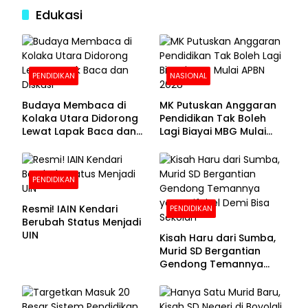
Edukasi
PENDIDIKAN
NASIONAL
Budaya Membaca di
MK Putuskan Anggaran
Kolaka Utara Didorong
Pendidikan Tak Boleh
Lewat Lapak Baca dan
Lagi Biayai MBG Mulai
Diskusi
APBN 2028
PENDIDIKAN
Resmi! IAIN Kendari
PENDIDIKAN
Berubah Status Menjadi
UIN
Kisah Haru dari Sumba,
Murid SD Bergantian
Gendong Temannya
yang Difabel Demi Bisa
Sekolah