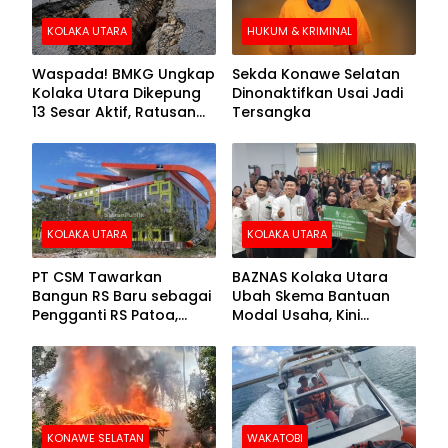
KOLAKA UTARA
HUKUM & KRIMINAL
Waspada! BMKG Ungkap
Sekda Konawe Selatan
Kolaka Utara Dikepung
Dinonaktifkan Usai Jadi
13 Sesar Aktif, Ratusan
Tersangka
Gempa Sudah Terekam
KOLAKA UTARA
KOLAKA UTARA
PT CSM Tawarkan
BAZNAS Kolaka Utara
Bangun RS Baru sebagai
Ubah Skema Bantuan
Pengganti RS Patoa,
Modal Usaha, Kini
Begini Respons Sekda
Disalurkan dalam Bentuk
Kolut
Barang Senilai Rp419,5
Juta
KONAWE SELATAN
WAKATOBI