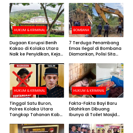
HUKUM & KRIMINAL
BOMBANA
Dugaan Korupsi Benih
7 Terduga Penambang
Kakao di Kolaka Utara
Emas Ilegal di Bombana
Naik ke Penyidikan, Kejari
Diamankan, Polisi Sita
Periksa Sejumlah Pihak
Mesin Dompeng hingga
Crusher
HUKUM & KRIMINAL
HUKUM & KRIMINAL
Tinggal Satu Buron,
Fakta-Fakta Bayi Baru
Polres Kolaka Utara
Dilahirkan Dibuang
Tangkap Tahanan Kabur
Ibunya di Toilet Masjid
ke-10 di Hari ke-21
Kolaka Utara
Pengejaran