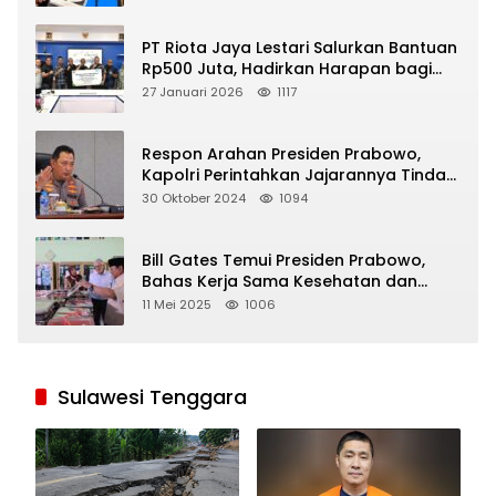
PT Riota Jaya Lestari Salurkan Bantuan
Rp500 Juta, Hadirkan Harapan bagi
Korban Bencana di Sumatera
27 Januari 2026
1117
Respon Arahan Presiden Prabowo,
Kapolri Perintahkan Jajarannya Tindak
Tegas Pelaku Judi Online
30 Oktober 2024
1094
Bill Gates Temui Presiden Prabowo,
Bahas Kerja Sama Kesehatan dan
Program Makan Bergizi Gratis
11 Mei 2025
1006
Sulawesi Tenggara