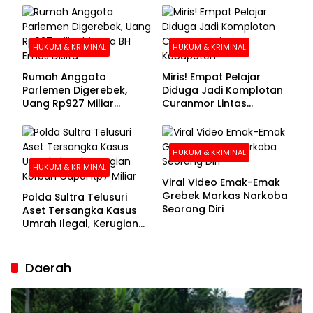
Buronan Segera
Menyerahkan Diri
HUKUM & KRIMINAL
HUKUM & KRIMINAL
Rumah Anggota
Miris! Empat Pelajar
Parlemen Digerebek,
Diduga Jadi Komplotan
Uang Rp927 Miliar
Curanmor Lintas
hingga BH Emas Disita
Kabupaten
HUKUM & KRIMINAL
HUKUM & KRIMINAL
Viral Video Emak-Emak
Grebek Markas Narkoba
Polda Sultra Telusuri
Seorang Diri
Aset Tersangka Kasus
Umrah Ilegal, Kerugian
Korban Capai Rp7 Miliar
Daerah