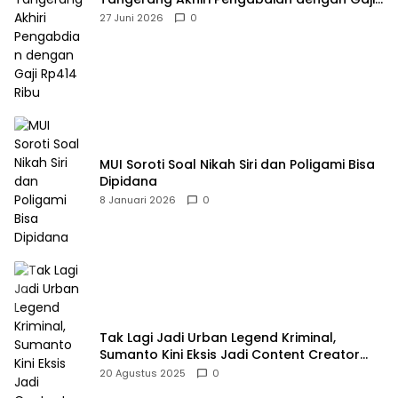
Rp414 Ribu
27 Juni 2026
0
MUI Soroti Soal Nikah Siri dan Poligami Bisa
Dipidana
8 Januari 2026
0
Tak Lagi Jadi Urban Legend Kriminal,
Sumanto Kini Eksis Jadi Content Creator
Mukbang
20 Agustus 2025
0