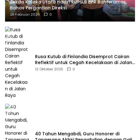
Sekda Kolaka Utara Hadiri RUPSLB BPR Bahteramas,
Bahas Pergantian Direksi
25 Februari 2026
0
Rusa Kutub di Finlandia Disemprot Cairan
Reflektif untuk Cegah Kecelakaan di Jalan
Raya
12 Oktober 2025
0
40 Tahun Mengabdi, Guru Honorer di
Tangerang Akhiri Pengabdian dengan Gaji