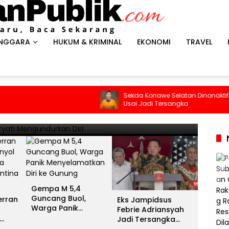
ENGGARA
HUKUM & KRIMINAL
EKONOMI
TRAVEL
HEADLI
es Antar Spanyol Rebut Gelar
Gem
Sekda Konawe Selatan Dinonaktifkan
Usai Jadi Tersangka
ina Gigit Jari
Men
13 Juli 
Gempa M 5,4
Guncang Buol,
erran
Eks Jampidsus
Warga Panik
Febrie Adriansyah
Menyelamatkan Diri
Jadi Tersangka
ke Gunung
unia
Kasus Dugaan