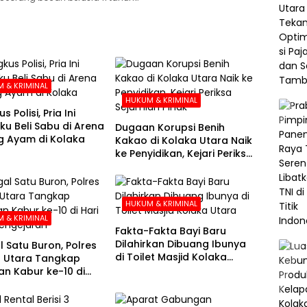
 & KRIMINAL
HUKUM & KRIMINAL
s Polisi, Pria Ini
u Beli Sabu di Arena
Dugaan Korupsi Benih
 Ayam di Kolaka
Kakao di Kolaka Utara Naik
ke Penyidikan, Kejari Periksa
Sejumlah Pihak
HUKUM & KRIMINAL
 & KRIMINAL
Fakta-Fakta Bayi Baru
Dilahirkan Dibuang Ibunya
l Satu Buron, Polres
di Toilet Masjid Kolaka
 Utara Tangkap
Utara
n Kabur ke-10 di
e-21 Pengejaran