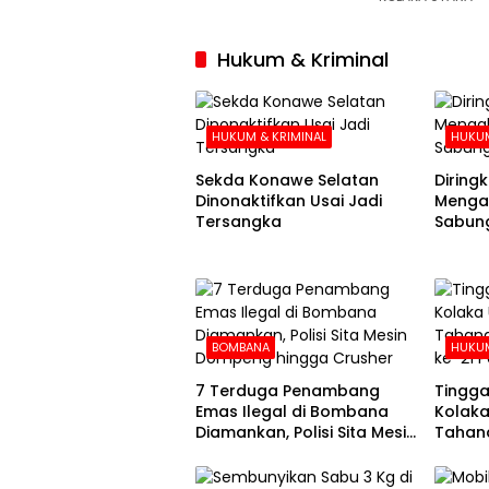
Hukum & Kriminal
HUKUM & KRIMINAL
HUKUM
Sekda Konawe Selatan
Diringku
Dinonaktifkan Usai Jadi
Mengak
Tersangka
Sabung
BOMBANA
HUKUM
7 Terduga Penambang
Tingga
Emas Ilegal di Bombana
Kolaka
Diamankan, Polisi Sita Mesin
Tahana
Dompeng hingga Crusher
Hari k