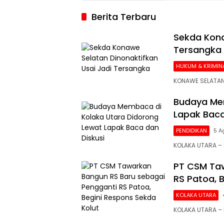
2026, Argenti
Berita Terbaru
Gigit Jari
Sekda Kona
Tersangka
HUKUM & KRIMIN
KONAWE SELATAN
Budaya Mem
Lapak Baca
PENDIDIKAN
5 A
KOLAKA UTARA 
PT CSM Taw
RS Patoa, 
KOLAKA UTARA
KOLAKA UTARA –
Siaran