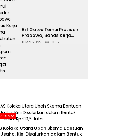
Bill Gates Temui Presiden
Prabowo, Bahas Kerja
Sama Kesehatan dan
11 Mei 2025
1005
Program Makan Bergizi
Gratis
A UTARA
S Kolaka Utara Ubah Skema Bantuan
Usaha, Kini Disalurkan dalam Bentuk