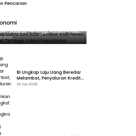
n Pencarian
konomi
lasi Sultra Juni 2026 Tembus 4,68
sen, Baubau Tertinggi, Kolaka Posisi
dua
uli 2026
BI Ungkap Laju Uang Beredar
Melambat, Penyaluran Kredit
Perbankan Meningkat
29 Juli 2026