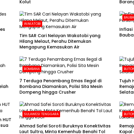
Kolut
Barang
BAUB
WAKATOBI
des
Inflas
Baubau
Tim SAR Cari Nelayan Wakatobi yang
Hilang Melaut, Perahu Ditemukan
Mengapung Kemasukan Air
BOMBANA
BUTON
7 Terduga Penambang Emas Ilegal di
Tujuh 
elah
Bombana Diamankan, Polisi Sita Mesin
Remaja
Dompeng hingga Crusher
Selata
SULAWESI TENGGARA
BUTON
n HUT
usua
Ahmad Safei Soroti Buruknya Konektivitas
Remaja
Laut Sultra, Minta Kemenhub Benahi Tol
Kapal 