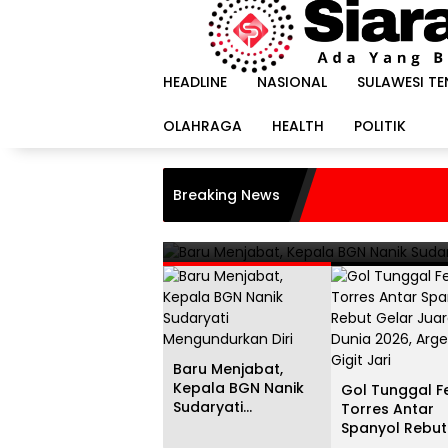
Langsung
ke
konten
HEADLINE
NASIONAL
SULAWESI T
OLAHRAGA
HEALTH
POLITIK
HEADLINE
i
Gol Tunggal Ferran Torr
Breaking News
Juara Dunia 2026, Argent
20 Juli 2026
Baru Menjabat,
Kepala BGN Nanik
Gol Tunggal F
Sudaryati
Torres Antar
Mengundurkan Diri
Spanyol Rebut
Gelar Juara D