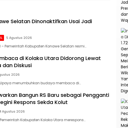
na
Korupsi dan TPPU PT
Asabri
we Selatan Dinonaktifkan Usai Jadi
AL
5 Agustus 2026
 – Pemerintah Kabupaten Konawe Selatan resmi…
baca di Kolaka Utara Didorong Lewat
 dan Diskusi
gustus 2026
– Upaya menumbuhkan budaya membaca di…
arkan Bangun RS Baru sebagai Pengganti
Begini Respons Sekda Kolut
4 Agustus 2026
 Pemerintah Kabupaten Kolaka Utara merespons…