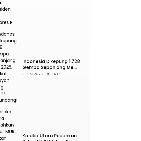
Presiden dan Wapres RI
Indonesia Dikepung 1.728
Gempa Sepanjang Mei
2025, Berikut Wilayah Yang
3 Juni 2025
1437
Intens Diguncang!
Kolaka Utara Pecahkan