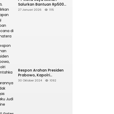
Salurkan Bantuan Rp500
Juta, Hadirkan Harapan
27 Januari 2026
1115
bagi Korban Bencana di
Sumatera
Respon Arahan Presiden
Prabowo, Kapolri
Perintahkan Jajarannya
30 Oktober 2024
1092
Tindak Tegas Pelaku Judi
Online