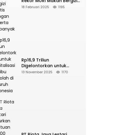
Rekor MURI Makan Bergizi
Gratis Dengan Peserta
18 Februari 2025
1195
Terbanyak
Rp16,9 Triliun
Digelontorkan untuk
Revitalisasi 16 Ribu Sekolah
13 November 2025
1170
di Seluruh Indonesia
PT Riota Jaya Lestari