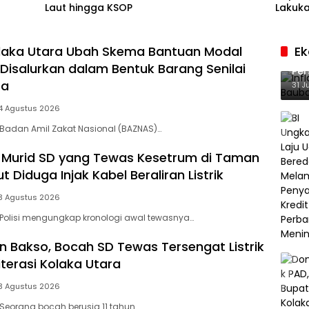
Laut hingga KSOP
Lakuka
laka Utara Ubah Skema Bantuan Modal
E
Inf
 Disalurkan dalam Bentuk Barang Senilai
Per
ta
Ke
31 J
4 Agustus 2026
Badan Amil Zakat Nasional (BAZNAS)…
si, Murid SD yang Tewas Kesetrum di Taman
ut Diduga Injak Kabel Beraliran Listrik
3 Agustus 2026
Polisi mengungkap kronologi awal tewasnya…
n Bakso, Bocah SD Tewas Tersengat Listrik
iterasi Kolaka Utara
3 Agustus 2026
Seorang bocah berusia 11 tahun…