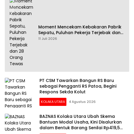
Moment Mencekam Kebakaran Pabrik
Sepatu, Puluhan Pekerja Terjebak dan
28 Orang Tewas
11 Juli 2026
PT CSM Tawarkan Bangun RS Baru
sebagai Pengganti RS Patoa, Begini
Respons Sekda Kolut
KOLAKA UTARA
4 Agustus 2026
BAZNAS Kolaka Utara Ubah Skema
Bantuan Modal Usaha, Kini Disalurkan
dalam Bentuk Barang Senilai Rp419,5
Juta