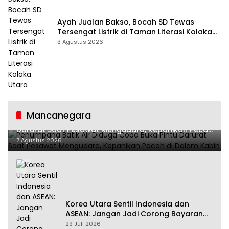
Ayah Jualan Bakso, Bocah SD Tewas
Tersengat Listrik di Taman Literasi Kolaka
Utara
3 Agustus 2026
Mancanegara
Penumpang Batik Air Diduga Coba Buka Pintu
Darurat Saat Pesawat Mengudara, Kepanikan Pecah
di Dalam Kabin
7 Agustus 2026
Korea Utara Sentil Indonesia dan
ASEAN: Jangan Jadi Corong Bayaran
Amerika Serikat
29 Juli 2026