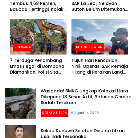
Tembus 4,68 Persen,
SAR La Jedi, Nelayan
Baubau Tertinggi, Kolaka
Buton Belum Ditemukan
Posisi Kedua
Setelah Sepekan Dicari
BOMBANA
BUTON SELATAN
7 Terduga Penambang
Tujuh Hari Pencarian
Emas Ilegal di Bombana
Nihil, Operasi SAR Remaja
Diamankan, Polisi Sita
Hilang di Perairan Lande
Mesin Dompeng hingga
Buton Selatan Dihentikan
Crusher
Waspada! BMKG Ungkap Kolaka Utara
Dikepung 13 Sesar Aktif, Ratusan Gempa
Sudah Terekam
KOLAKA UTARA
6 Agustus 2026
Sekda Konawe Selatan Dinonaktifkan
Usai Jadi Tersangka