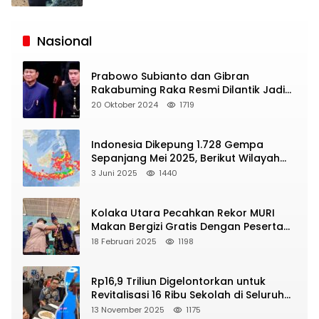
Siaran
Publik
Nasional
Prabowo Subianto dan Gibran
Rakabuming Raka Resmi Dilantik Jadi
Presiden dan Wapres RI
20 Oktober 2024
1719
Indonesia Dikepung 1.728 Gempa
Sepanjang Mei 2025, Berikut Wilayah
Yang Intens Diguncang!
3 Juni 2025
1440
Kolaka Utara Pecahkan Rekor MURI
Makan Bergizi Gratis Dengan Peserta
Terbanyak
18 Februari 2025
1198
Rp16,9 Triliun Digelontorkan untuk
Revitalisasi 16 Ribu Sekolah di Seluruh
Indonesia
13 November 2025
1175