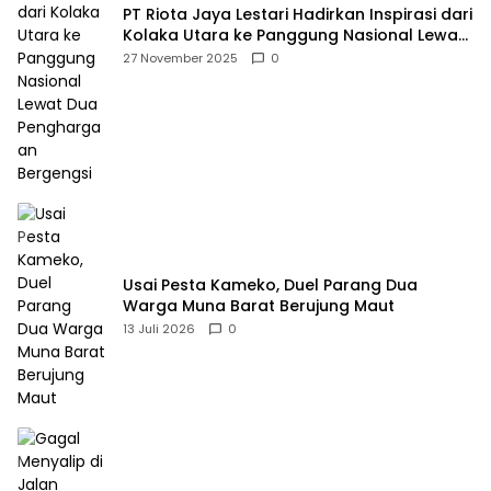
PT Riota Jaya Lestari Hadirkan Inspirasi dari
Kolaka Utara ke Panggung Nasional Lewat
Dua Penghargaan Bergengsi
27 November 2025
0
Usai Pesta Kameko, Duel Parang Dua
Warga Muna Barat Berujung Maut
13 Juli 2026
0