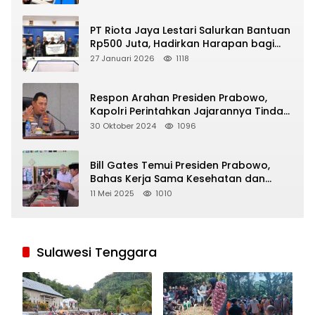
PT Riota Jaya Lestari Salurkan Bantuan
Rp500 Juta, Hadirkan Harapan bagi
Korban Bencana di Sumatera
27 Januari 2026
1118
Respon Arahan Presiden Prabowo,
Kapolri Perintahkan Jajarannya Tindak
Tegas Pelaku Judi Online
30 Oktober 2024
1096
Bill Gates Temui Presiden Prabowo,
Bahas Kerja Sama Kesehatan dan
Program Makan Bergizi Gratis
11 Mei 2025
1010
Sulawesi Tenggara