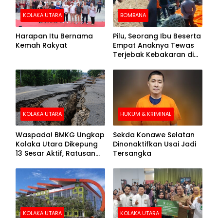
KOLAKA UTARA
BOMBANA
Harapan Itu Bernama
Pilu, Seorang Ibu Beserta
Kemah Rakyat
Empat Anaknya Tewas
Terjebak Kebakaran di
Bombana
KOLAKA UTARA
HUKUM & KRIMINAL
Waspada! BMKG Ungkap
Sekda Konawe Selatan
Kolaka Utara Dikepung
Dinonaktifkan Usai Jadi
13 Sesar Aktif, Ratusan
Tersangka
Gempa Sudah Terekam
KOLAKA UTARA
KOLAKA UTARA