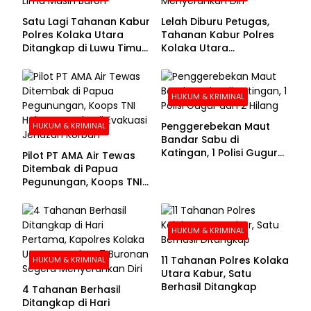
Satu Lagi Tahanan Kabur
Lelah Diburu Petugas,
Polres Kolaka Utara
Tahanan Kabur Polres
Ditangkap di Luwu Timur,
Kolaka Utara
Lima Masih Buron
Menyerahkan Diri
HUKUM & KRIMINAL
Penggerebekan Maut
HUKUM & KRIMINAL
Bandar Sabu di
Katingan, 1 Polisi Gugur
Pilot PT AMA Air Tewas
dan 2 Hilang
Ditembak di Papua
Pegunungan, Koops TNI
Habema Berhasil
Evakuasi Jenazah
Korban
HUKUM & KRIMINAL
11 Tahanan Polres Kolaka
HUKUM & KRIMINAL
Utara Kabur, Satu
Berhasil Ditangkap
4 Tahanan Berhasil
Ditangkap di Hari