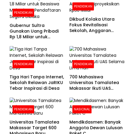
PENDIDIKAN
PENDIDIKAN
Dikbud Kolaka Utara
Fokus Revitalisasi
Gubernur Sultra
Sekolah, Anggaran
Gunakan Uang Pribadi
Diproyeksikan Rp30
Rp 1,8 Miliar untuk
Miliar
Beasiswa Mahasiswa,
Pendaftaran Segera
Dibuka
PENDIDIKAN
PENDIDIKAN
Tiga Hari Tanpa Internet,
700 Mahasiswa
Sekolah Relawan JaRIKU
Universitas Tamalatea
Tebar Inspirasi di Desa
Makassar Ikuti UAS
Selama Lima Hari
PENDIDIKAN
NASIONAL
Universitas Tamalatea
Mendikdasmen: Banyak
Makassar Target 600
Anggota Dewan Lulusan
Mahasiswa Baru
Paket C