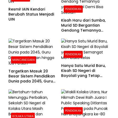
Resmi! IAIN Kendari
PENDIDIKAN
Berubah Status Menjadi
UIN
Kisah Haru dari Sumba,
Murid SD Bergantian
Gendong Temannya
yang Difabel Demi Bisa
Sekolah
PENDIDIKAN
MANCANEGARA
Hanya Satu Murid Baru,
Kisah SD Negeri di
Targetkan Masuk 20
Boyolali yang Tetap
Besar Sistem Pendidikan
Semangat Membuka
Dunia pada 2045, Guru
Kelas
Dapat Tunjangan hingga
100 Persen
PENDIDIKAN
KOLAKA UTARA