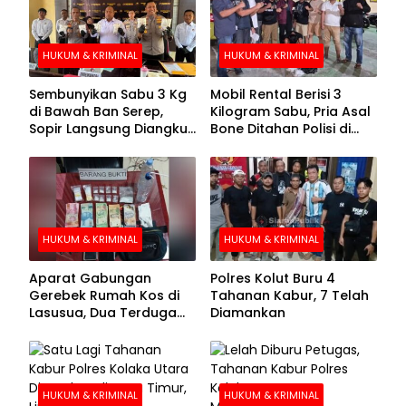
HUKUM & KRIMINAL
HUKUM & KRIMINAL
Sembunyikan Sabu 3 Kg
Mobil Rental Berisi 3
di Bawah Ban Serep,
Kilogram Sabu, Pria Asal
Sopir Langsung Diangkut
Bone Ditahan Polisi di
Polisi
Kolaka
HUKUM & KRIMINAL
HUKUM & KRIMINAL
Aparat Gabungan
Polres Kolut Buru 4
Gerebek Rumah Kos di
Tahanan Kabur, 7 Telah
Lasusua, Dua Terduga
Diamankan
Pengedar Diamankan
HUKUM & KRIMINAL
HUKUM & KRIMINAL