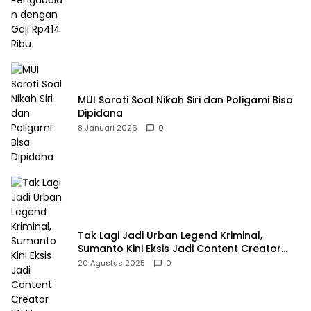
MUI Soroti Soal Nikah Siri dan Poligami Bisa
Dipidana
8 Januari 2026
0
Tak Lagi Jadi Urban Legend Kriminal,
Sumanto Kini Eksis Jadi Content Creator
Mukbang
20 Agustus 2025
0