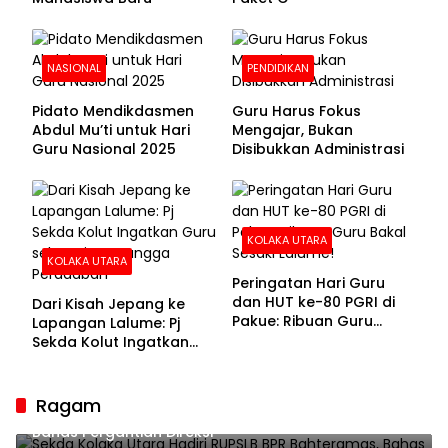
NASIONAL
PENDIDIKAN
Pidato Mendikdasmen
Guru Harus Fokus
Abdul Mu’ti untuk Hari
Mengajar, Bukan
Guru Nasional 2025
Disibukkan Administrasi
KOLAKA UTARA
KOLAKA UTARA
Peringatan Hari Guru
dan HUT ke-80 PGRI di
Dari Kisah Jepang ke
Pakue: Ribuan Guru
Lapangan Lalume: Pj
Bakal Sesaki Lalume!
Sekda Kolut Ingatkan
Guru sebagai
Penyangga Peradaban
Ragam
Sekda Kolaka Utara Hadiri RUPSLB BPR Bahteramas,
Bahas Pergantian Direksi