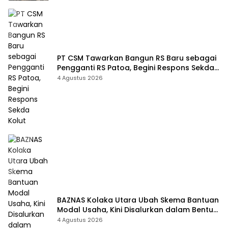
PT CSM Tawarkan Bangun RS Baru sebagai
Pengganti RS Patoa, Begini Respons Sekda
Kolut
4 Agustus 2026
BAZNAS Kolaka Utara Ubah Skema Bantuan
Modal Usaha, Kini Disalurkan dalam Bentuk
Barang Senilai Rp419,5 Juta
4 Agustus 2026