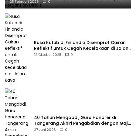
25 Februari 2026
0
Rusa Kutub di Finlandia Disemprot Cairan
Reflektif untuk Cegah Kecelakaan di Jalan
Raya
12 Oktober 2025
0
40 Tahun Mengabdi, Guru Honorer di
Tangerang Akhiri Pengabdian dengan Gaji
Rp414 Ribu
27 Juni 2026
0