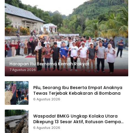
Harapan Itu Bernama Kemah Rakyat
7 Agustus 2026
Pilu, Seorang Ibu Beserta Empat Anaknya
Tewas Terjebak Kebakaran di Bombana
6 Agustus 2026
Waspada! BMKG Ungkap Kolaka Utara
Dikepung 13 Sesar Aktif, Ratusan Gempa
Sudah Terekam
6 Agustus 2026