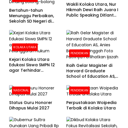
Wakili Kolaka Utara, Nur
Hikmah Dewi Raih Juara I
Bertahun-tahun
Public Speaking Ditlantas
Menunggu Perbaikan,
Polda Sultra pada
Sekolah SD Negeri di
Puncak Hari
Kolaka Utara Masih
Bhayangkara ke-80
Beralas Tanah dan
Dinding Bolong-bolong
KOLAKA UTARA
PENDIDIKAN
Kejari Kolaka Utara
Edukasi Siswa SMPN 12
Raih Gelar Magister di
agar Terhindar
Harvard Graduate
Pelanggaran Hukum
School of Education AS,
Anies Baswedan Unggah
Foto Putrinya Perlihatkan
NASIONAL
PENDIDIKAN
Ijazah
Status Guru Honorer
Perpustakaan Woipedia
Dihapus Mulai 2027
Terbaik di Kolaka Utara