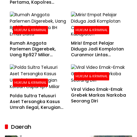
Pertama, Kapolres
Kolaka Utara Sarankan 7
Buronan Segera
Menyerahkan Diri
HUKUM & KRIMINAL
HUKUM & KRIMINAL
Rumah Anggota
Miris! Empat Pelajar
Parlemen Digerebek,
Diduga Jadi Komplotan
Uang Rp927 Miliar
Curanmor Lintas
hingga BH Emas Disita
Kabupaten
HUKUM & KRIMINAL
HUKUM & KRIMINAL
Viral Video Emak-Emak
Grebek Markas Narkoba
Polda Sultra Telusuri
Seorang Diri
Aset Tersangka Kasus
Umrah Ilegal, Kerugian
Korban Capai Rp7 Miliar
Daerah