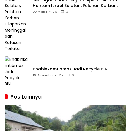
Serangan Rudal Senjata hipersonik Iran
Hantam Israel Selatan, Puluhan Korban
Dilaporkan Meninggal dan Ratusan Terluka
22 Maret 2026
0
Bhabinkamtibmas Jadi Recycle BIN
19 Desember 2025
0
Pos Lainnya