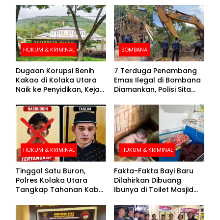
HUKUM & KRIMINAL
BOMBANA
Dugaan Korupsi Benih
7 Terduga Penambang
Kakao di Kolaka Utara
Emas Ilegal di Bombana
Naik ke Penyidikan, Kejari
Diamankan, Polisi Sita
Periksa Sejumlah Pihak
Mesin Dompeng hingga
Crusher
HUKUM & KRIMINAL
HUKUM & KRIMINAL
Tinggal Satu Buron,
Fakta-Fakta Bayi Baru
Polres Kolaka Utara
Dilahirkan Dibuang
Tangkap Tahanan Kabur
Ibunya di Toilet Masjid
ke-10 di Hari ke-21
Kolaka Utara
Pengejaran