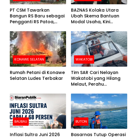
PT CSM Tawarkan
BAZNAS Kolaka Utara
Bangun RS Baru sebagai
Ubah Skema Bantuan
Pengganti RS Patoa,
Modal Usaha, Kini
Begini Respons Sekda
Disalurkan dalam Bentuk
Kolut
Barang Senilai Rp419,5
Juta
KONAWE SELATAN
WAKATOBI
Rumah Petani di Konawe
Tim SAR Cari Nelayan
Selatan Ludes Terbakar
Wakatobi yang Hilang
Melaut, Perahu
Ditemukan Mengapung
Kemasukan Air
BAUBAU
BUTON
Inflasi Sultra Juni 2026
Basarnas Tutup Operasi