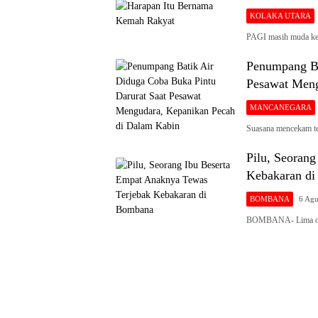
KOLAKA UTARA
PAGI masih muda ke
Penumpang Ba
Pesawat Meng
MANCANEGARA
Suasana mencekam te
Pilu, Seoran
Kebakaran d
BOMBANA
6 Agu
BOMBANA- Lima oran
Siaran
Publik