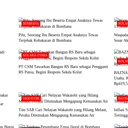
BOMBANA
KOLA
Pilu, Seorang Ibu Beserta Empat Anaknya Tewas
Waspada
Terjebak Kebakaran di Bombana
Sesar A
KOLAKA UTARA
KOLA
PT CSM Tawarkan Bangun RS Baru sebagai Pengganti
RS Patoa, Begini Respons Sekda Kolut
BAZNAS 
Usaha, K
Rp419,5
WAKATOBI
BAUB
ar
Tim SAR Cari Nelayan Wakatobi yang Hilang Melaut,
Inflasi 
Perahu Ditemukan Mengapung Kemasukan Air
Tertingg