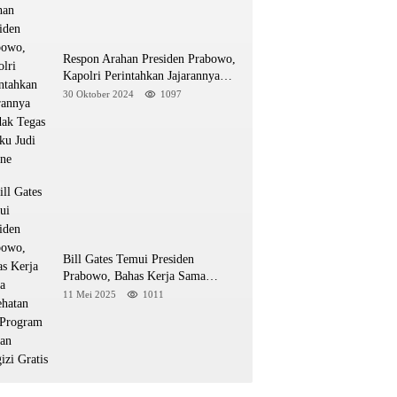
Respon Arahan Presiden Prabowo,
Kapolri Perintahkan Jajarannya
Tindak Tegas Pelaku Judi Online
30 Oktober 2024
1097
Bill Gates Temui Presiden
Prabowo, Bahas Kerja Sama
Kesehatan dan Program Makan
11 Mei 2025
1011
Bergizi Gratis