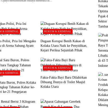
paya menumbuhkan budaya membaca di…
 & KRIMINAL
HUKUM & KRIMINAL
s Polisi, Pria Ini Mengaku
Dugaan Korupsi Benih Kakao di
bu di Arena Sabung Ayam
Kolaka Utara Naik ke Penyidikan,
a
Kejari Periksa Sejumlah Pihak
HUKUM & KRIMINAL
 & KRIMINAL
Fakta-Fakta Bayi Baru Dilahirkan
Dibuang Ibunya di Toilet Masjid
Satu Buron, Polres Kolaka
Kolaka Utara
ngkap Tahanan Kabur ke-
ri ke-21 Pengejaran