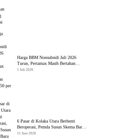
Harga BBM Nonsubsidi Juli 2026
Turun, Pertamax Masih Bertahan
Rp16.250 per Liter
1 Juli 2026
6 Pasar di Kolaka Utara Berhenti
Beroperasi, Pemda Susun Skema Baru
Pulihkan Perdagangan
11 Juni 2026