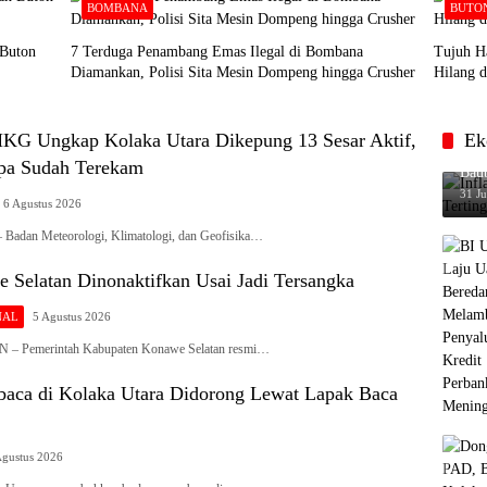
BOMBANA
BUTO
 Buton
7 Terduga Penambang Emas Ilegal di Bombana
Tujuh H
Diamankan, Polisi Sita Mesin Dompeng hingga Crusher
Hilang d
G Ungkap Kolaka Utara Dikepung 13 Sesar Aktif,
Ek
Infl
pa Sudah Terekam
Baub
31 Ju
6 Agustus 2026
dan Meteorologi, Klimatologi, dan Geofisika…
 Selatan Dinonaktifkan Usai Jadi Tersangka
NAL
5 Agustus 2026
Pemerintah Kabupaten Konawe Selatan resmi…
ca di Kolaka Utara Didorong Lewat Lapak Baca
Agustus 2026