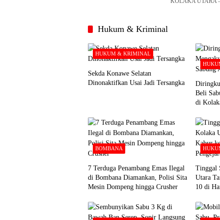
KOLAKA UTARA – U
Hukum & Kriminal
HUKUM & KRIMINAL
HUKUM
Sekda Konawe Selatan
Dinonaktifkan Usai Jadi Tersangka
Diringku
Beli Sa
di Kolak
BOMBANA
HUKUM
7 Terduga Penambang Emas Ilegal
Tinggal 
di Bombana Diamankan, Polisi Sita
Utara Ta
Mesin Dompeng hingga Crusher
10 di Ha