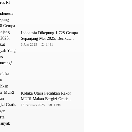
INE
a M 5,4 Guncang Buol, Warga Panik Menyelamat
Indonesia Dikepung 1.728 Gempa
ung
Sepanjang Mei 2025, Berikut
Wilayah Yang Intens Diguncang!
3 Juni 2025
1441
026
Kolaka Utara Pecahkan Rekor
MURI Makan Bergizi Gratis
Dengan Peserta Terbanyak
18 Februari 2025
1198