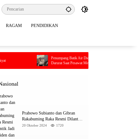
RAGAM
PENDIDIKAN
Penumpang Batik Air Diduga Coba Buka Pintu
Pilu, Seor
Darurat Saat Pesawat Mengudara, Kepanikan Pecah
Terjebak 
di Dalam Kabin
Nasional
Prabowo Subianto dan Gibran
Rakabuming Raka Resmi Dilantik
Jadi Presiden dan Wapres RI
20 Oktober 2024
1720