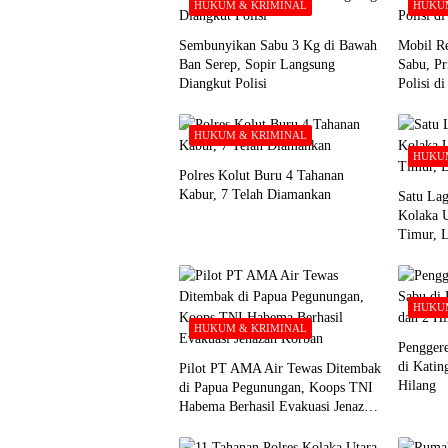
HUKUM & KRIMINAL
HUKUM
Sembunyikan Sabu 3 Kg di Bawah
Mobil Re
Ban Serep, Sopir Langsung
Sabu, Pr
Diangkut Polisi
Polisi d
HUKUM & KRIMINAL
HUKUM
Polres Kolut Buru 4 Tahanan
Kabur, 7 Telah Diamankan
Satu Lag
Kolaka 
Timur, 
HUKUM
HUKUM & KRIMINAL
Pengger
di Katin
Pilot PT AMA Air Tewas Ditembak
Hilang
di Papua Pegunungan, Koops TNI
Habema Berhasil Evakuasi Jenazah
Korban