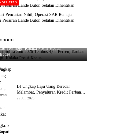
N SELATAN
ari Pencarian Nihil, Operasi SAR Remaja
i Perairan Lande Buton Selatan Dihentikan
onomi
asi Sultra Juni 2026 Tembus 4,68 Persen,
au Tertinggi, Kolaka Posisi Kedua
li 2026
BI Ungkap Laju Uang Beredar
Melambat, Penyaluran Kredit Perbankan
Meningkat
29 Juli 2026