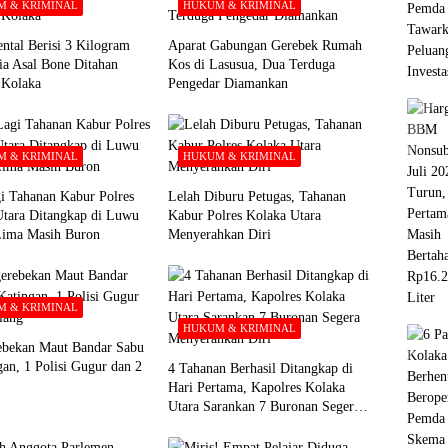
 & KRIMINAL
HUKUM & KRIMINAL
ntal Berisi 3 Kilogram
Aparat Gabungan Gerebek Rumah
ia Asal Bone Ditahan
Kos di Lasusua, Dua Terduga
i Kolaka
Pengedar Diamankan
 & KRIMINAL
HUKUM & KRIMINAL
i Tahanan Kabur Polres
Lelah Diburu Petugas, Tahanan
Utara Ditangkap di Luwu
Kabur Polres Kolaka Utara
Lima Masih Buron
Menyerahkan Diri
 & KRIMINAL
HUKUM & KRIMINAL
ebekan Maut Bandar Sabu
gan, 1 Polisi Gugur dan 2
4 Tahanan Berhasil Ditangkap di
Hari Pertama, Kapolres Kolaka
Utara Sarankan 7 Buronan Segera
Menyerahkan Diri