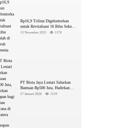
Rp16,9 Triliun Digelontorkan
untuk Revitalisasi 16 Ribu Sekolah
di Seluruh Indonesia
13 November 2025
1176
PT Riota Jaya Lestari Salurkan
Bantuan Rp500 Juta, Hadirkan
Harapan bagi Korban Bencana di
27 Januari 2026
1119
Sumatera