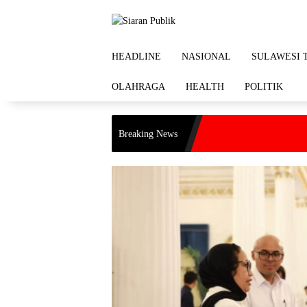
Langsung
ke
konten
HEADLINE
NASIONAL
SULAWESI 
OLAHRAGA
HEALTH
POLITIK
Breaking News