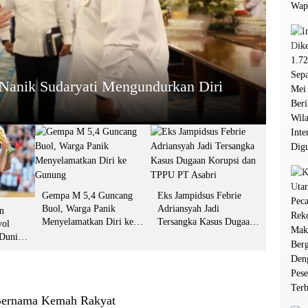
HEADL
tar Spanyol Rebut Gelar Juara Dunia
Gemp
Gun
13 Juli 2
Gempa M 5,4 Guncang
Eks Jampidsus Febrie
Buol, Warga Panik
Adriansyah Jadi
n
Menyelamatkan Diri ke
Tersangka Kasus Dugaan
yol
Gunung
Korupsi dan TPPU PT
 Dunia
Asabri
git Jari
Bernama Kemah Rakyat