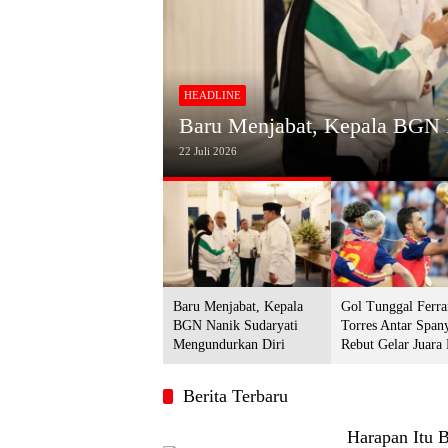
HEADLINE
Gol Tunggal Ferran Torres An
urkan Diri
2026, Argentina Gigit Jari
20 Juli 2026
Baru Menjabat, Kepala
Gol Tunggal Ferra
BGN Nanik Sudaryati
Torres Antar Span
Mengundurkan Diri
Rebut Gelar Juara
2026, Argentina Gi
Berita Terbaru
Harapan Itu 