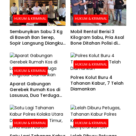
HUKUM & KRIMINAL
HUKUM & KRIMINAL
Sembunyikan Sabu 3 Kg
Mobil Rental Berisi 3
di Bawah Ban Serep,
Kilogram Sabu, Pria Asal
Sopir Langsung Diangkut
Bone Ditahan Polisi di
Polisi
Kolaka
HUKUM & KRIMINAL
HUKUM & KRIMINAL
Polres Kolut Buru 4
Tahanan Kabur, 7 Telah
Aparat Gabungan
Diamankan
Gerebek Rumah Kos di
Lasusua, Dua Terduga
Pengedar Diamankan
HUKUM & KRIMINAL
HUKUM & KRIMINAL
Satu Lagi Tahanan Kabur
Lelah Diburu Petugas,