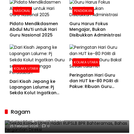
NASIONAL
PENDIDIKAN
Pidato Mendikdasmen
Guru Harus Fokus
Abdul Mu’ti untuk Hari
Mengajar, Bukan
Guru Nasional 2025
Disibukkan Administrasi
KOLAKA UTARA
KOLAKA UTARA
Peringatan Hari Guru
dan HUT ke-80 PGRI di
Dari Kisah Jepang ke
Pakue: Ribuan Guru
Lapangan Lalume: Pj
Bakal Sesaki Lalume!
Sekda Kolut Ingatkan
Guru sebagai
Penyangga Peradaban
Ragam
Sekda Kolaka Utara Hadiri RUPSLB BPR Bahteramas,
Bahas Pergantian Direksi
25 Februari 2026
0