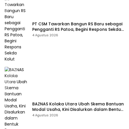
PT CSM Tawarkan Bangun RS Baru sebagai
Pengganti RS Patoa, Begini Respons Sekda
Kolut
4 Agustus 2026
BAZNAS Kolaka Utara Ubah Skema Bantuan
Modal Usaha, Kini Disalurkan dalam Bentuk
Barang Senilai Rp419,5 Juta
4 Agustus 2026