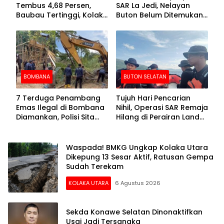
Tembus 4,68 Persen,
SAR La Jedi, Nelayan
Baubau Tertinggi, Kolaka
Buton Belum Ditemukan
Posisi Kedua
Setelah Sepekan Dicari
BOMBANA
BUTON SELATAN
7 Terduga Penambang
Tujuh Hari Pencarian
Emas Ilegal di Bombana
Nihil, Operasi SAR Remaja
Diamankan, Polisi Sita
Hilang di Perairan Lande
Mesin Dompeng hingga
Buton Selatan Dihentikan
Crusher
Waspada! BMKG Ungkap Kolaka Utara
Dikepung 13 Sesar Aktif, Ratusan Gempa
Sudah Terekam
KOLAKA UTARA
6 Agustus 2026
Sekda Konawe Selatan Dinonaktifkan
Usai Jadi Tersangka