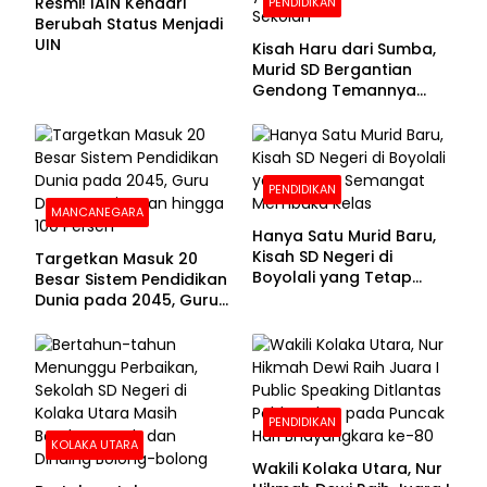
Resmi! IAIN Kendari
PENDIDIKAN
Berubah Status Menjadi
UIN
Kisah Haru dari Sumba,
Murid SD Bergantian
Gendong Temannya
yang Difabel Demi Bisa
Sekolah
PENDIDIKAN
MANCANEGARA
Hanya Satu Murid Baru,
Kisah SD Negeri di
Targetkan Masuk 20
Boyolali yang Tetap
Besar Sistem Pendidikan
Semangat Membuka
Dunia pada 2045, Guru
Kelas
Dapat Tunjangan hingga
100 Persen
PENDIDIKAN
KOLAKA UTARA
Wakili Kolaka Utara, Nur