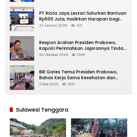
PT Riota Jaya Lestari Salurkan Bantuan
Rp500 Juta, Hadirkan Harapan bagi
Korban Bencana di Sumatera
27 Januari 2026
1121
Respon Arahan Presiden Prabowo,
Kapolri Perintahkan Jajarannya Tindak
Tegas Pelaku Judi Online
30 Oktober 2024
1099
Bill Gates Temui Presiden Prabowo,
Bahas Kerja Sama Kesehatan dan
Program Makan Bergizi Gratis
11 Mei 2025
1013
Sulawesi Tenggara