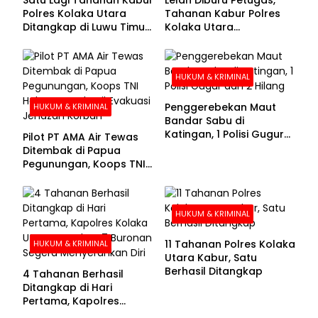
Polres Kolaka Utara
Tahanan Kabur Polres
Ditangkap di Luwu Timur,
Kolaka Utara
Lima Masih Buron
Menyerahkan Diri
HUKUM & KRIMINAL
Penggerebekan Maut
HUKUM & KRIMINAL
Bandar Sabu di
Katingan, 1 Polisi Gugur
Pilot PT AMA Air Tewas
dan 2 Hilang
Ditembak di Papua
Pegunungan, Koops TNI
Habema Berhasil
Evakuasi Jenazah
Korban
HUKUM & KRIMINAL
11 Tahanan Polres Kolaka
HUKUM & KRIMINAL
Utara Kabur, Satu
Berhasil Ditangkap
4 Tahanan Berhasil
Ditangkap di Hari
Pertama, Kapolres
Kolaka Utara Sarankan 7