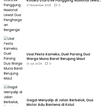
Kolaka Utara ke Panggung Nasional Lewat
Dua Penghargaan Bergengsi
27 November 2025
0
Usai Pesta Kameko, Duel Parang Dua
Warga Muna Barat Berujung Maut
13 Juli 2026
0
Gagal Menyalip di Jalan Berbelok, Dua
Motor Adu Banteng di Kolut