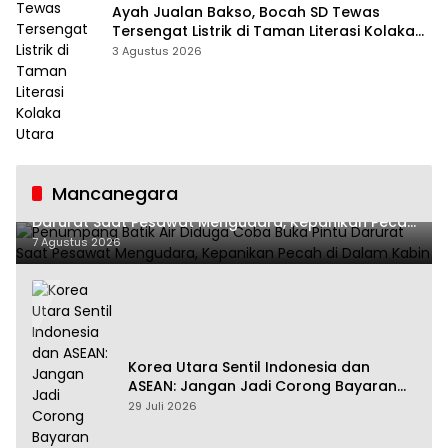
Ayah Jualan Bakso, Bocah SD Tewas
Tersengat Listrik di Taman Literasi Kolaka
Utara
3 Agustus 2026
Mancanegara
Penumpang Batik Air Diduga Coba Buka Pintu
Darurat Saat Pesawat Mengudara, Kepanikan Pecah
di Dalam Kabin
7 Agustus 2026
Korea Utara Sentil Indonesia dan
ASEAN: Jangan Jadi Corong Bayaran
Amerika Serikat
29 Juli 2026