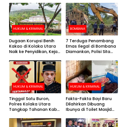
HUKUM & KRIMINAL
BOMBANA
Dugaan Korupsi Benih
7 Terduga Penambang
Kakao di Kolaka Utara
Emas Ilegal di Bombana
Naik ke Penyidikan, Kejari
Diamankan, Polisi Sita
Periksa Sejumlah Pihak
Mesin Dompeng hingga
Crusher
HUKUM & KRIMINAL
HUKUM & KRIMINAL
Tinggal Satu Buron,
Fakta-Fakta Bayi Baru
Polres Kolaka Utara
Dilahirkan Dibuang
Tangkap Tahanan Kabur
Ibunya di Toilet Masjid
ke-10 di Hari ke-21
Kolaka Utara
Pengejaran