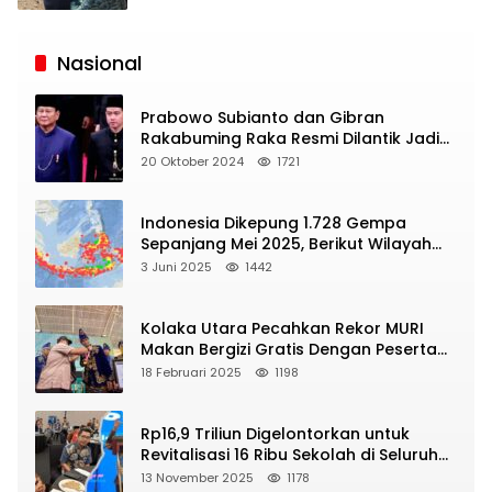
Siaran
Publik
Nasional
Prabowo Subianto dan Gibran
Rakabuming Raka Resmi Dilantik Jadi
Presiden dan Wapres RI
20 Oktober 2024
1721
Indonesia Dikepung 1.728 Gempa
Sepanjang Mei 2025, Berikut Wilayah
Yang Intens Diguncang!
3 Juni 2025
1442
Kolaka Utara Pecahkan Rekor MURI
Makan Bergizi Gratis Dengan Peserta
Terbanyak
18 Februari 2025
1198
Rp16,9 Triliun Digelontorkan untuk
Revitalisasi 16 Ribu Sekolah di Seluruh
Indonesia
13 November 2025
1178