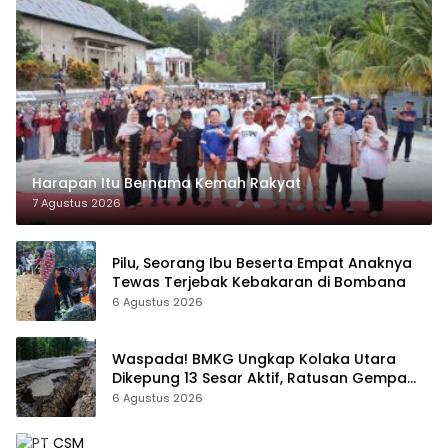
Harapan Itu Bernama Kemah Rakyat
7 Agustus 2026
Pilu, Seorang Ibu Beserta Empat Anaknya
Tewas Terjebak Kebakaran di Bombana
6 Agustus 2026
Waspada! BMKG Ungkap Kolaka Utara
Dikepung 13 Sesar Aktif, Ratusan Gempa
Sudah Terekam
6 Agustus 2026