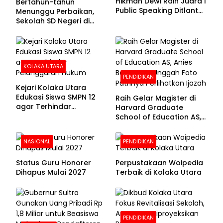
Hikmah Dewi Raih Juara I
Bertahun-tahun
Public Speaking Ditlantas
Menunggu Perbaikan,
Polda Sultra pada
Sekolah SD Negeri di
Puncak Hari
Kolaka Utara Masih
Bhayangkara ke-80
Beralas Tanah dan
Dinding Bolong-bolong
KOLAKA UTARA
PENDIDIKAN
Kejari Kolaka Utara
Edukasi Siswa SMPN 12
Raih Gelar Magister di
agar Terhindar
Harvard Graduate
Pelanggaran Hukum
School of Education AS,
Anies Baswedan Unggah
Foto Putrinya Perlihatkan
NASIONAL
PENDIDIKAN
Ijazah
Status Guru Honorer
Perpustakaan Woipedia
Dihapus Mulai 2027
Terbaik di Kolaka Utara
PENDIDIKAN