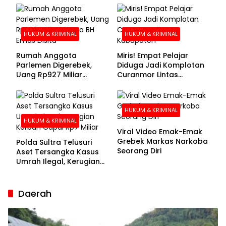
Buronan Segera
Menyerahkan Diri
HUKUM & KRIMINAL
HUKUM & KRIMINAL
Rumah Anggota
Miris! Empat Pelajar
Parlemen Digerebek,
Diduga Jadi Komplotan
Uang Rp927 Miliar
Curanmor Lintas
hingga BH Emas Disita
Kabupaten
HUKUM & KRIMINAL
HUKUM & KRIMINAL
Viral Video Emak-Emak
Grebek Markas Narkoba
Polda Sultra Telusuri
Seorang Diri
Aset Tersangka Kasus
Umrah Ilegal, Kerugian
Korban Capai Rp7 Miliar
Daerah