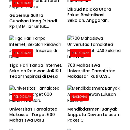
PENDIDIKAN
Dikbud Kolaka Utara
Fokus Revitalisasi
Gubernur Sultra
Sekolah, Anggaran
Gunakan Uang Pribadi
Diproyeksikan Rp30
Rp 1,8 Miliar untuk
Miliar
Beasiswa Mahasiswa,
Pendaftaran Segera
Dibuka
PENDIDIKAN
PENDIDIKAN
Tiga Hari Tanpa Internet,
700 Mahasiswa
Sekolah Relawan JaRIKU
Universitas Tamalatea
Tebar Inspirasi di Desa
Makassar Ikuti UAS
Selama Lima Hari
PENDIDIKAN
NASIONAL
Universitas Tamalatea
Mendikdasmen: Banyak
Makassar Target 600
Anggota Dewan Lulusan
Mahasiswa Baru
Paket C