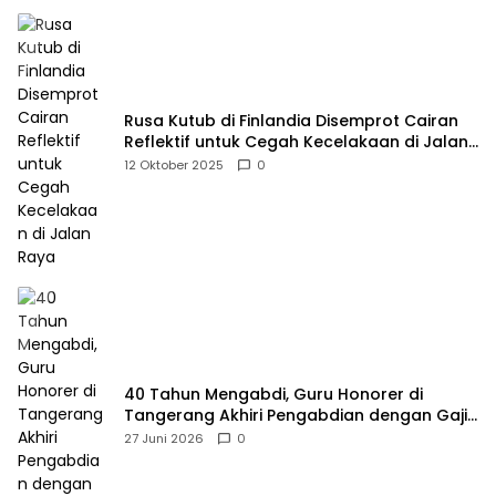
Rusa Kutub di Finlandia Disemprot Cairan
Reflektif untuk Cegah Kecelakaan di Jalan
Raya
12 Oktober 2025
0
40 Tahun Mengabdi, Guru Honorer di
Tangerang Akhiri Pengabdian dengan Gaji
Rp414 Ribu
27 Juni 2026
0