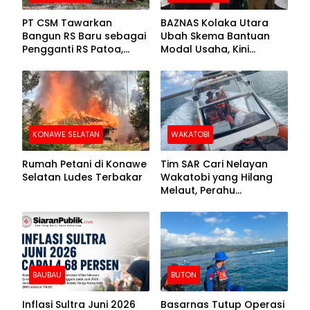
PT CSM Tawarkan
BAZNAS Kolaka Utara
Bangun RS Baru sebagai
Ubah Skema Bantuan
Pengganti RS Patoa,
Modal Usaha, Kini
Begini Respons Sekda
Disalurkan dalam Bentuk
Kolut
Barang Senilai Rp419,5
Juta
KONAWE SELATAN
WAKATOBI
Rumah Petani di Konawe
Tim SAR Cari Nelayan
Selatan Ludes Terbakar
Wakatobi yang Hilang
Melaut, Perahu
Ditemukan Mengapung
Kemasukan Air
BAUBAU
BUTON
Inflasi Sultra Juni 2026
Basarnas Tutup Operasi