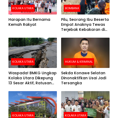
KOLAKA UTARA
BOMBANA
Harapan Itu Bernama
Pilu, Seorang Ibu Beserta
Kemah Rakyat
Empat Anaknya Tewas
Terjebak Kebakaran di
Bombana
KOLAKA UTARA
HUKUM & KRIMINAL
Waspada! BMKG Ungkap
Sekda Konawe Selatan
Kolaka Utara Dikepung
Dinonaktifkan Usai Jadi
13 Sesar Aktif, Ratusan
Tersangka
Gempa Sudah Terekam
KOLAKA UTARA
KOLAKA UTARA