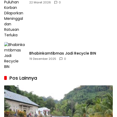
Dilaporkan Meninggal dan Ratusan Terluka
22 Maret 2026
0
Bhabinkamtibmas Jadi Recycle BIN
19 Desember 2025
0
Pos Lainnya