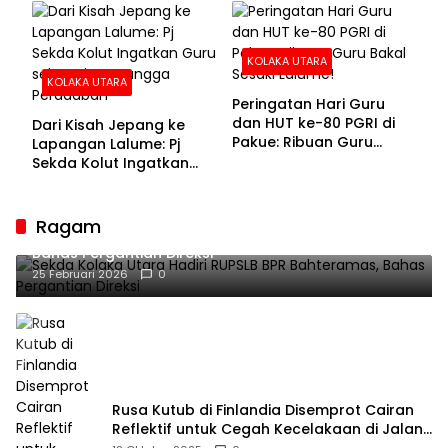
KOLAKA UTARA
KOLAKA UTARA
Peringatan Hari Guru
dan HUT ke-80 PGRI di
Dari Kisah Jepang ke
Pakue: Ribuan Guru
Lapangan Lalume: Pj
Bakal Sesaki Lalume!
Sekda Kolut Ingatkan
Guru sebagai
Penyangga Peradaban
Ragam
Sekda Kolaka Utara Hadiri RUPSLB BPR Bahteramas,
Bahas Pergantian Direksi
25 Februari 2026
0
Rusa Kutub di Finlandia Disemprot Cairan
Reflektif untuk Cegah Kecelakaan di Jalan
Raya