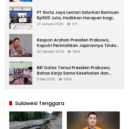
PT Riota Jaya Lestari Salurkan Bantuan
Rp500 Juta, Hadirkan Harapan bagi
Korban Bencana di Sumatera
27 Januari 2026
1117
Respon Arahan Presiden Prabowo,
Kapolri Perintahkan Jajarannya Tindak
Tegas Pelaku Judi Online
30 Oktober 2024
1094
Bill Gates Temui Presiden Prabowo,
Bahas Kerja Sama Kesehatan dan
Program Makan Bergizi Gratis
11 Mei 2025
1006
Sulawesi Tenggara