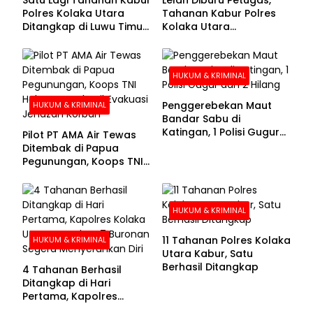
Polres Kolaka Utara
Tahanan Kabur Polres
Ditangkap di Luwu Timur,
Kolaka Utara
Lima Masih Buron
Menyerahkan Diri
HUKUM & KRIMINAL
Penggerebekan Maut
HUKUM & KRIMINAL
Bandar Sabu di
Katingan, 1 Polisi Gugur
Pilot PT AMA Air Tewas
dan 2 Hilang
Ditembak di Papua
Pegunungan, Koops TNI
Habema Berhasil
Evakuasi Jenazah
Korban
HUKUM & KRIMINAL
11 Tahanan Polres Kolaka
HUKUM & KRIMINAL
Utara Kabur, Satu
Berhasil Ditangkap
4 Tahanan Berhasil
Ditangkap di Hari
Pertama, Kapolres
Kolaka Utara Sarankan 7