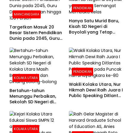
PENDIDIKAN
MANCANEGARA
Hanya Satu Murid Baru,
Kisah SD Negeri di
Targetkan Masuk 20
Boyolali yang Tetap
Besar Sistem Pendidikan
Semangat Membuka
Dunia pada 2045, Guru
Kelas
Dapat Tunjangan hingga
100 Persen
PENDIDIKAN
KOLAKA UTARA
Wakili Kolaka Utara, Nur
Hikmah Dewi Raih Juara I
Bertahun-tahun
Public Speaking Ditlantas
Menunggu Perbaikan,
Polda Sultra pada
Sekolah SD Negeri di
Puncak Hari
Kolaka Utara Masih
Bhayangkara ke-80
Beralas Tanah dan
Dinding Bolong-bolong
KOLAKA UTARA