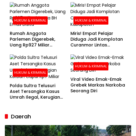
Buronan Segera
Menyerahkan Diri
HUKUM & KRIMINAL
HUKUM & KRIMINAL
Rumah Anggota
Miris! Empat Pelajar
Parlemen Digerebek,
Diduga Jadi Komplotan
Uang Rp927 Miliar
Curanmor Lintas
hingga BH Emas Disita
Kabupaten
HUKUM & KRIMINAL
HUKUM & KRIMINAL
Viral Video Emak-Emak
Grebek Markas Narkoba
Polda Sultra Telusuri
Seorang Diri
Aset Tersangka Kasus
Umrah Ilegal, Kerugian
Korban Capai Rp7 Miliar
Daerah