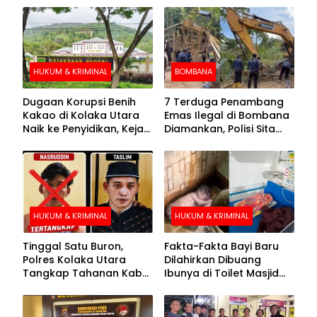
HUKUM & KRIMINAL
BOMBANA
Dugaan Korupsi Benih
7 Terduga Penambang
Kakao di Kolaka Utara
Emas Ilegal di Bombana
Naik ke Penyidikan, Kejari
Diamankan, Polisi Sita
Periksa Sejumlah Pihak
Mesin Dompeng hingga
Crusher
HUKUM & KRIMINAL
HUKUM & KRIMINAL
Tinggal Satu Buron,
Fakta-Fakta Bayi Baru
Polres Kolaka Utara
Dilahirkan Dibuang
Tangkap Tahanan Kabur
Ibunya di Toilet Masjid
ke-10 di Hari ke-21
Kolaka Utara
Pengejaran