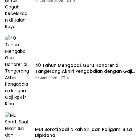
12 Oktober 2025
0
40 Tahun Mengabdi, Guru Honorer di
Tangerang Akhiri Pengabdian dengan Gaji
Rp414 Ribu
27 Juni 2026
0
MUI Soroti Soal Nikah Siri dan Poligami Bisa
Dipidana