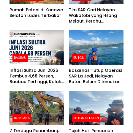
Rumah Petani di Konawe
Tim SAR Cari Nelayan
Selatan Ludes Terbakar
Wakatobi yang Hilang
Melaut, Perahu
Ditemukan Mengapung
Kemasukan Air
BAUBAU
BUTON
Inflasi Sultra Juni 2026
Basarnas Tutup Operasi
Tembus 4,68 Persen,
SAR La Jedi, Nelayan
Baubau Tertinggi, Kolaka
Buton Belum Ditemukan
Posisi Kedua
Setelah Sepekan Dicari
BOMBANA
BUTON SELATAN
7 Terduga Penambang
Tujuh Hari Pencarian