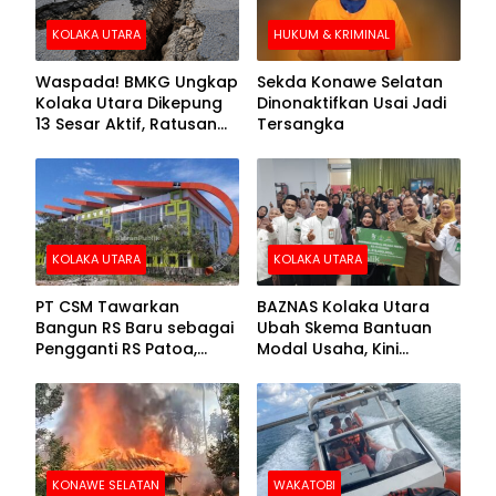
KOLAKA UTARA
HUKUM & KRIMINAL
Waspada! BMKG Ungkap
Sekda Konawe Selatan
Kolaka Utara Dikepung
Dinonaktifkan Usai Jadi
13 Sesar Aktif, Ratusan
Tersangka
Gempa Sudah Terekam
KOLAKA UTARA
KOLAKA UTARA
PT CSM Tawarkan
BAZNAS Kolaka Utara
Bangun RS Baru sebagai
Ubah Skema Bantuan
Pengganti RS Patoa,
Modal Usaha, Kini
Begini Respons Sekda
Disalurkan dalam Bentuk
Kolut
Barang Senilai Rp419,5
Juta
KONAWE SELATAN
WAKATOBI