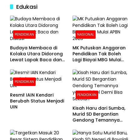
Edukasi
PENDIDIKAN
NASIONAL
Budaya Membaca di
MK Putuskan Anggaran
Kolaka Utara Didorong
Pendidikan Tak Boleh
Lewat Lapak Baca dan
Lagi Biayai MBG Mulai
Diskusi
APBN 2028
PENDIDIKAN
Resmi! IAIN Kendari
PENDIDIKAN
Berubah Status Menjadi
UIN
Kisah Haru dari Sumba,
Murid SD Bergantian
Gendong Temannya
yang Difabel Demi Bisa
Sekolah