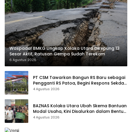
Waspada! BMKG Ungkap Kolaka Utara Dikepung 13
Sesar Aktif, Ratusan Gempa Sudah Terekam
6 Agustus 2026
PT CSM Tawarkan Bangun RS Baru sebagai
Pengganti RS Patoa, Begini Respons Sekda
Kolut
4 Agustus 2026
BAZNAS Kolaka Utara Ubah Skema Bantuan
Modal Usaha, Kini Disalurkan dalam Bentuk
Barang Senilai Rp419,5 Juta
4 Agustus 2026