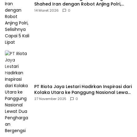
Shahed Iran dengan Robot Anjing Polri,
Selisihnya Capai 5 Kali Lipat
14 Maret 2026
0
PT Riota Jaya Lestari Hadirkan Inspirasi dari
Kolaka Utara ke Panggung Nasional Lewat
Dua Penghargaan Bergengsi
27 November 2025
0