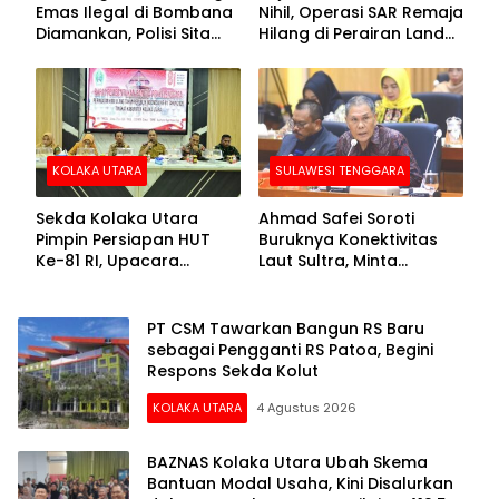
Emas Ilegal di Bombana
Nihil, Operasi SAR Remaja
Diamankan, Polisi Sita
Hilang di Perairan Lande
Mesin Dompeng hingga
Buton Selatan Dihentikan
Crusher
KOLAKA UTARA
SULAWESI TENGGARA
Sekda Kolaka Utara
Ahmad Safei Soroti
Pimpin Persiapan HUT
Buruknya Konektivitas
Ke-81 RI, Upacara
Laut Sultra, Minta
Dipusatkan di Lasusua
Kemenhub Benahi Tol
Laut hingga KSOP
PT CSM Tawarkan Bangun RS Baru
sebagai Pengganti RS Patoa, Begini
Respons Sekda Kolut
KOLAKA UTARA
4 Agustus 2026
BAZNAS Kolaka Utara Ubah Skema
Bantuan Modal Usaha, Kini Disalurkan