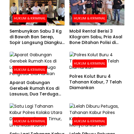
HUKUM & KRIMINAL
HUKUM & KRIMINAL
Sembunyikan Sabu 3 Kg
Mobil Rental Berisi 3
di Bawah Ban Serep,
Kilogram Sabu, Pria Asal
Sopir Langsung Diangkut
Bone Ditahan Polisi di
Polisi
Kolaka
HUKUM & KRIMINAL
HUKUM & KRIMINAL
Polres Kolut Buru 4
Tahanan Kabur, 7 Telah
Aparat Gabungan
Diamankan
Gerebek Rumah Kos di
Lasusua, Dua Terduga
Pengedar Diamankan
HUKUM & KRIMINAL
HUKUM & KRIMINAL
Satu Lagi Tahanan Kabur
Lelah Diburu Petugas,