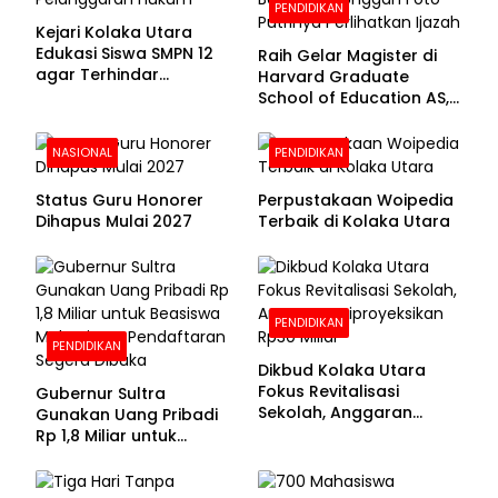
PENDIDIKAN
Kejari Kolaka Utara
Edukasi Siswa SMPN 12
Raih Gelar Magister di
agar Terhindar
Harvard Graduate
Pelanggaran Hukum
School of Education AS,
Anies Baswedan Unggah
Foto Putrinya Perlihatkan
NASIONAL
PENDIDIKAN
Ijazah
Status Guru Honorer
Perpustakaan Woipedia
Dihapus Mulai 2027
Terbaik di Kolaka Utara
PENDIDIKAN
PENDIDIKAN
Dikbud Kolaka Utara
Fokus Revitalisasi
Gubernur Sultra
Sekolah, Anggaran
Gunakan Uang Pribadi
Diproyeksikan Rp30
Rp 1,8 Miliar untuk
Miliar
Beasiswa Mahasiswa,
Pendaftaran Segera