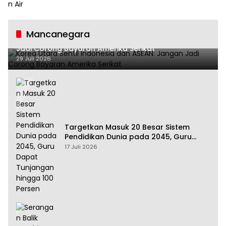
Mancanegara
Korea Utara Sentil Indonesia dan ASEAN: Jangan
Jadi Corong Bayaran Amerika Serikat
29 Juli 2026
Targetkan Masuk 20 Besar Sistem
Pendidikan Dunia pada 2045, Guru
Dapat Tunjangan hingga 100 Persen
17 Juli 2026