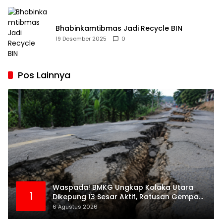
Bhabinkamtibmas Jadi Recycle BIN
19 Desember 2025
0
Pos Lainnya
Waspada! BMKG Ungkap Kolaka Utara
1
Dikepung 13 Sesar Aktif, Ratusan Gempa
Sudah Terekam
6 Agustus 2026