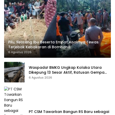
Pilu, Seorang Ibu Beserta Empat Anaknya Tewas
Terjebak Kebakaran di Bombana
6 Agustus 2026
Waspada! BMKG Ungkap Kolaka Utara
Dikepung 13 Sesar Aktif, Ratusan Gempa
Sudah Terekam
6 Agustus 2026
PT CSM Tawarkan Bangun RS Baru sebagai