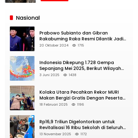
Siaran
Publik
Nasional
Prabowo Subianto dan Gibran
Rakabuming Raka Resmi Dilantik Jadi
Presiden dan Wapres RI
20 Oktober 2024
1715
Indonesia Dikepung 1.728 Gempa
Sepanjang Mei 2025, Berikut Wilayah
Yang Intens Diguncang!
3 Juni 2025
1438
Kolaka Utara Pecahkan Rekor MURI
Makan Bergizi Gratis Dengan Peserta
Terbanyak
18 Februari 2025
1196
Rp16,9 Triliun Digelontorkan untuk
Revitalisasi 16 Ribu Sekolah di Seluruh
Indonesia
13 November 2025
1172