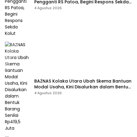
Pengganti RS Patoa, Begini Respons Sekda
Kolut
4 Agustus 2026
BAZNAS Kolaka Utara Ubah Skema Bantuan
Modal Usaha, Kini Disalurkan dalam Bentuk
Barang Senilai Rp419,5 Juta
4 Agustus 2026