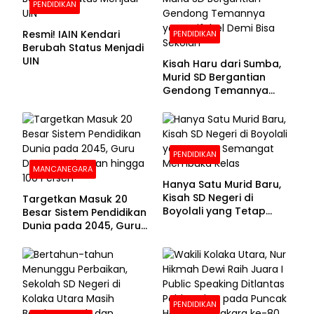
PENDIDIKAN
Resmi! IAIN Kendari
PENDIDIKAN
Berubah Status Menjadi
UIN
Kisah Haru dari Sumba,
Murid SD Bergantian
Gendong Temannya
yang Difabel Demi Bisa
Sekolah
PENDIDIKAN
MANCANEGARA
Hanya Satu Murid Baru,
Kisah SD Negeri di
Targetkan Masuk 20
Boyolali yang Tetap
Besar Sistem Pendidikan
Semangat Membuka
Dunia pada 2045, Guru
Kelas
Dapat Tunjangan hingga
100 Persen
PENDIDIKAN