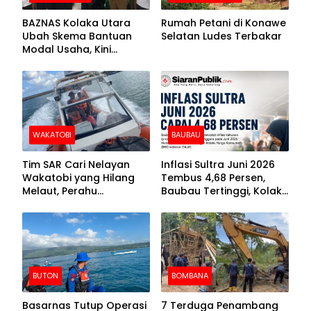
BAZNAS Kolaka Utara
Rumah Petani di Konawe
Ubah Skema Bantuan
Selatan Ludes Terbakar
Modal Usaha, Kini
Disalurkan dalam Bentuk
Barang Senilai Rp419,5
Juta
WAKATOBI
BAUBAU
Tim SAR Cari Nelayan
Inflasi Sultra Juni 2026
Wakatobi yang Hilang
Tembus 4,68 Persen,
Melaut, Perahu
Baubau Tertinggi, Kolaka
Ditemukan Mengapung
Posisi Kedua
Kemasukan Air
BUTON
BOMBANA
Basarnas Tutup Operasi
7 Terduga Penambang