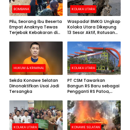
BOMBANA
KOLAKA UTARA
Pilu, Seorang Ibu Beserta
Waspada! BMKG Ungkap
Empat Anaknya Tewas
Kolaka Utara Dikepung
Terjebak Kebakaran di
13 Sesar Aktif, Ratusan
Bombana
Gempa Sudah Terekam
HUKUM & KRIMINAL
KOLAKA UTARA
Sekda Konawe Selatan
PT CSM Tawarkan
Dinonaktifkan Usai Jadi
Bangun RS Baru sebagai
Tersangka
Pengganti RS Patoa,
Begini Respons Sekda
Kolut
KOLAKA UTARA
KONAWE SELATAN