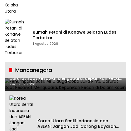
Rumah Petani di Konawe Selatan Ludes
Terbakar
1 Agustus 2026
Mancanegara
Penumpang Batik Air Diduga Coba Buka Pintu
Darurat Saat Pesawat Mengudara, Kepanikan Pecah
di Dalam Kabin
7 Agustus 2026
Korea Utara Sentil Indonesia dan
ASEAN: Jangan Jadi Corong Bayaran