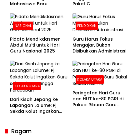
Mahasiswa Baru
Paket C
NASIONAL
PENDIDIKAN
Pidato Mendikdasmen
Guru Harus Fokus
Abdul Mu’ti untuk Hari
Mengajar, Bukan
Guru Nasional 2025
Disibukkan Administrasi
KOLAKA UTARA
KOLAKA UTARA
Peringatan Hari Guru
dan HUT ke-80 PGRI di
Dari Kisah Jepang ke
Pakue: Ribuan Guru
Lapangan Lalume: Pj
Bakal Sesaki Lalume!
Sekda Kolut Ingatkan
Guru sebagai
Penyangga Peradaban
Ragam
Sekda Kolaka Utara Hadiri RUPSLB BPR Bahteramas,
Bahas Pergantian Direksi