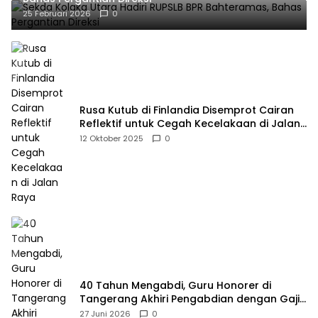
25 Februari 2026
0
Rusa Kutub di Finlandia Disemprot Cairan
Reflektif untuk Cegah Kecelakaan di Jalan
Raya
12 Oktober 2025
0
40 Tahun Mengabdi, Guru Honorer di
Tangerang Akhiri Pengabdian dengan Gaji
Rp414 Ribu
27 Juni 2026
0