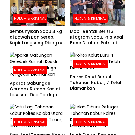
HUKUM & KRIMINAL
HUKUM & KRIMINAL
Sembunyikan Sabu 3 Kg
Mobil Rental Berisi 3
di Bawah Ban Serep,
Kilogram Sabu, Pria Asal
Sopir Langsung Diangkut
Bone Ditahan Polisi di
Polisi
Kolaka
HUKUM & KRIMINAL
HUKUM & KRIMINAL
Polres Kolut Buru 4
Tahanan Kabur, 7 Telah
Aparat Gabungan
Diamankan
Gerebek Rumah Kos di
Lasusua, Dua Terduga
Pengedar Diamankan
HUKUM & KRIMINAL
HUKUM & KRIMINAL
Satu Lagi Tahanan Kabur
Lelah Diburu Petugas,