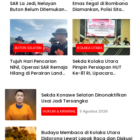
SAR La Jedi, Nelayan
Emas Ilegal di Bombana
Buton Belum Ditemukan
Diamankan, Polisi Sita
Setelah Sepekan Dicari
Mesin Dompeng hingga
Crusher
BUTON SELATAN
KOLAKA UTARA
Tujuh Hari Pencarian
Sekda Kolaka Utara
Nihil, Operasi SAR Remaja
Pimpin Persiapan HUT
Hilang di Perairan Lande
Ke-81 RI, Upacara
Buton Selatan Dihentikan
Dipusatkan di Lasusua
Sekda Konawe Selatan Dinonaktifkan
Usai Jadi Tersangka
HUKUM & KRIMINAL
5 Agustus 2026
Budaya Membaca di Kolaka Utara
Didorong Lewat Lapak Baca dan Diskusi