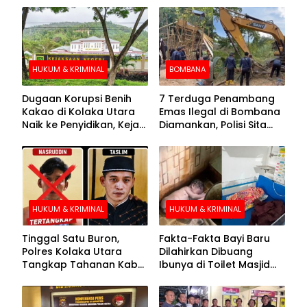
HUKUM & KRIMINAL
BOMBANA
Dugaan Korupsi Benih
7 Terduga Penambang
Kakao di Kolaka Utara
Emas Ilegal di Bombana
Naik ke Penyidikan, Kejari
Diamankan, Polisi Sita
Periksa Sejumlah Pihak
Mesin Dompeng hingga
Crusher
HUKUM & KRIMINAL
HUKUM & KRIMINAL
Tinggal Satu Buron,
Fakta-Fakta Bayi Baru
Polres Kolaka Utara
Dilahirkan Dibuang
Tangkap Tahanan Kabur
Ibunya di Toilet Masjid
ke-10 di Hari ke-21
Kolaka Utara
Pengejaran