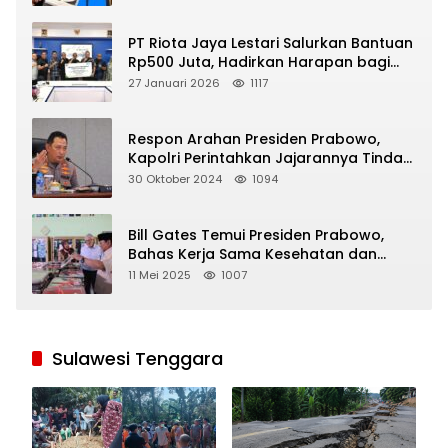
PT Riota Jaya Lestari Salurkan Bantuan
Rp500 Juta, Hadirkan Harapan bagi
Korban Bencana di Sumatera
27 Januari 2026
1117
Respon Arahan Presiden Prabowo,
Kapolri Perintahkan Jajarannya Tindak
Tegas Pelaku Judi Online
30 Oktober 2024
1094
Bill Gates Temui Presiden Prabowo,
Bahas Kerja Sama Kesehatan dan
Program Makan Bergizi Gratis
11 Mei 2025
1007
Sulawesi Tenggara