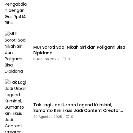
MUI Soroti Soal Nikah Siri dan Poligami Bisa
Dipidana
8 Januari 2026
0
Tak Lagi Jadi Urban Legend Kriminal,
Sumanto Kini Eksis Jadi Content Creator
Mukbang
20 Agustus 2025
0