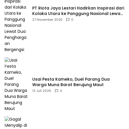
PT Riota Jaya Lestari Hadirkan Inspirasi dari
Kolaka Utara ke Panggung Nasional Lewat
Dua Penghargaan Bergengsi
27 November 2025
0
Usai Pesta Kameko, Duel Parang Dua
Warga Muna Barat Berujung Maut
13 Juli 2026
0