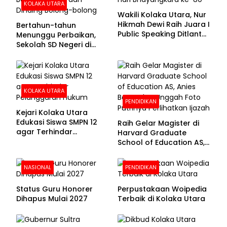
KOLAKA UTARA
Wakili Kolaka Utara, Nur
Hikmah Dewi Raih Juara I
Bertahun-tahun
Public Speaking Ditlantas
Menunggu Perbaikan,
Polda Sultra pada
Sekolah SD Negeri di
Puncak Hari
Kolaka Utara Masih
Bhayangkara ke-80
Beralas Tanah dan
Dinding Bolong-bolong
KOLAKA UTARA
PENDIDIKAN
Kejari Kolaka Utara
Edukasi Siswa SMPN 12
Raih Gelar Magister di
agar Terhindar
Harvard Graduate
Pelanggaran Hukum
School of Education AS,
Anies Baswedan Unggah
Foto Putrinya Perlihatkan
NASIONAL
PENDIDIKAN
Ijazah
Status Guru Honorer
Perpustakaan Woipedia
Dihapus Mulai 2027
Terbaik di Kolaka Utara