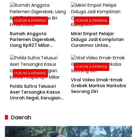
Buronan Segera
Menyerahkan Diri
HUKUM & KRIMINAL
HUKUM & KRIMINAL
Rumah Anggota
Miris! Empat Pelajar
Parlemen Digerebek,
Diduga Jadi Komplotan
Uang Rp927 Miliar
Curanmor Lintas
hingga BH Emas Disita
Kabupaten
HUKUM & KRIMINAL
HUKUM & KRIMINAL
Viral Video Emak-Emak
Grebek Markas Narkoba
Polda Sultra Telusuri
Seorang Diri
Aset Tersangka Kasus
Umrah Ilegal, Kerugian
Korban Capai Rp7 Miliar
Daerah