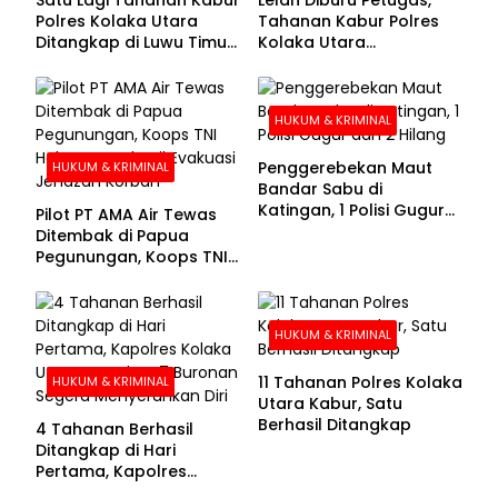
Polres Kolaka Utara
Tahanan Kabur Polres
Ditangkap di Luwu Timur,
Kolaka Utara
Lima Masih Buron
Menyerahkan Diri
HUKUM & KRIMINAL
Penggerebekan Maut
HUKUM & KRIMINAL
Bandar Sabu di
Katingan, 1 Polisi Gugur
Pilot PT AMA Air Tewas
dan 2 Hilang
Ditembak di Papua
Pegunungan, Koops TNI
Habema Berhasil
Evakuasi Jenazah
Korban
HUKUM & KRIMINAL
11 Tahanan Polres Kolaka
HUKUM & KRIMINAL
Utara Kabur, Satu
Berhasil Ditangkap
4 Tahanan Berhasil
Ditangkap di Hari
Pertama, Kapolres
Kolaka Utara Sarankan 7