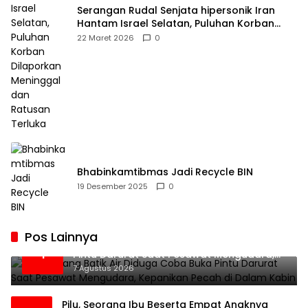
Serangan Rudal Senjata hipersonik Iran
Hantam Israel Selatan, Puluhan Korban
Dilaporkan Meninggal dan Ratusan Terluka
22 Maret 2026
0
Bhabinkamtibmas Jadi Recycle BIN
19 Desember 2025
0
Pos Lainnya
Penumpang Batik Air Diduga Coba Buka
1
Pintu Darurat Saat Pesawat Mengudara,
Kepanikan Pecah di Dalam Kabin
7 Agustus 2026
Pilu, Seorang Ibu Beserta Empat Anaknya