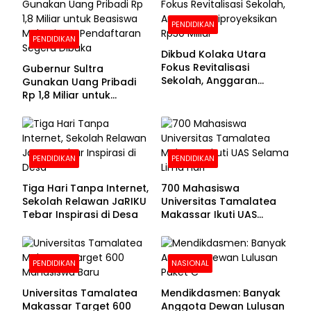
PENDIDIKAN
PENDIDIKAN
Dikbud Kolaka Utara
Fokus Revitalisasi
Gubernur Sultra
Sekolah, Anggaran
Gunakan Uang Pribadi
Diproyeksikan Rp30
Rp 1,8 Miliar untuk
Miliar
Beasiswa Mahasiswa,
Pendaftaran Segera
Dibuka
PENDIDIKAN
PENDIDIKAN
Tiga Hari Tanpa Internet,
700 Mahasiswa
Sekolah Relawan JaRIKU
Universitas Tamalatea
Tebar Inspirasi di Desa
Makassar Ikuti UAS
Selama Lima Hari
PENDIDIKAN
NASIONAL
Universitas Tamalatea
Mendikdasmen: Banyak
Makassar Target 600
Anggota Dewan Lulusan