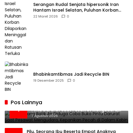
Serangan Rudal Senjata hipersonik Iran
Hantam Israel Selatan, Puluhan Korban
Dilaporkan Meninggal dan Ratusan Terluka
22 Maret 2026
0
Bhabinkamtibmas Jadi Recycle BIN
19 Desember 2025
0
Pos Lainnya
Penumpang Batik Air Diduga Coba Buka
1
Pintu Darurat Saat Pesawat Mengudara,
Kepanikan Pecah di Dalam Kabin
7 Agustus 2026
Pilu, Seorang Ibu Beserta Empat Anaknya