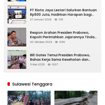
PT Riota Jaya Lestari Salurkan Bantuan
Rp500 Juta, Hadirkan Harapan bagi
Korban Bencana di Sumatera
27 Januari 2026
1118
Respon Arahan Presiden Prabowo,
Kapolri Perintahkan Jajarannya Tindak
Tegas Pelaku Judi Online
30 Oktober 2024
1095
Bill Gates Temui Presiden Prabowo,
Bahas Kerja Sama Kesehatan dan
Program Makan Bergizi Gratis
11 Mei 2025
1007
Sulawesi Tenggara