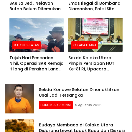
SAR La Jedi, Nelayan
Emas Ilegal di Bombana
Buton Belum Ditemukan
Diamankan, Polisi Sita
Setelah Sepekan Dicari
Mesin Dompeng hingga
Crusher
BUTON SELATAN
KOLAKA UTARA
Tujuh Hari Pencarian
Sekda Kolaka Utara
Nihil, Operasi SAR Remaja
Pimpin Persiapan HUT
Hilang di Perairan Lande
Ke-81 RI, Upacara
Buton Selatan Dihentikan
Dipusatkan di Lasusua
Sekda Konawe Selatan Dinonaktifkan
Usai Jadi Tersangka
HUKUM & KRIMINAL
5 Agustus 2026
Budaya Membaca di Kolaka Utara
Didorong Lewat Lapak Baca dan Diskusi