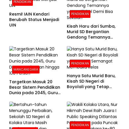
PENDIDIKAN
Resmi! IAIN Kendari
PENDIDIKAN
Berubah Status Menjadi
UIN
Kisah Haru dari Sumba,
Murid SD Bergantian
Gendong Temannya
yang Difabel Demi Bisa
Sekolah
PENDIDIKAN
MANCANEGARA
Hanya Satu Murid Baru,
Kisah SD Negeri di
Targetkan Masuk 20
Boyolali yang Tetap
Besar Sistem Pendidikan
Semangat Membuka
Dunia pada 2045, Guru
Kelas
Dapat Tunjangan hingga
100 Persen
PENDIDIKAN