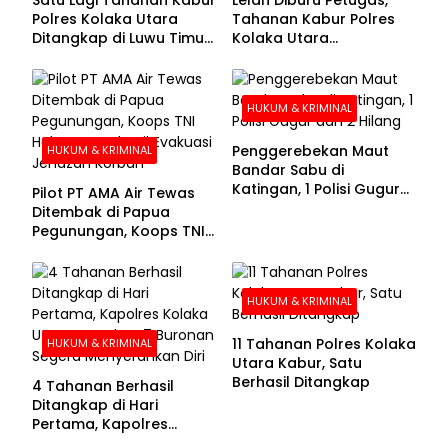
Polres Kolaka Utara
Tahanan Kabur Polres
Ditangkap di Luwu Timur,
Kolaka Utara
Lima Masih Buron
Menyerahkan Diri
HUKUM & KRIMINAL
Penggerebekan Maut
HUKUM & KRIMINAL
Bandar Sabu di
Katingan, 1 Polisi Gugur
Pilot PT AMA Air Tewas
dan 2 Hilang
Ditembak di Papua
Pegunungan, Koops TNI
Habema Berhasil
Evakuasi Jenazah
Korban
HUKUM & KRIMINAL
11 Tahanan Polres Kolaka
HUKUM & KRIMINAL
Utara Kabur, Satu
Berhasil Ditangkap
4 Tahanan Berhasil
Ditangkap di Hari
Pertama, Kapolres
Kolaka Utara Sarankan 7