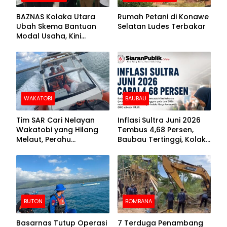
BAZNAS Kolaka Utara
Rumah Petani di Konawe
Ubah Skema Bantuan
Selatan Ludes Terbakar
Modal Usaha, Kini
Disalurkan dalam Bentuk
Barang Senilai Rp419,5
Juta
WAKATOBI
BAUBAU
Tim SAR Cari Nelayan
Inflasi Sultra Juni 2026
Wakatobi yang Hilang
Tembus 4,68 Persen,
Melaut, Perahu
Baubau Tertinggi, Kolaka
Ditemukan Mengapung
Posisi Kedua
Kemasukan Air
BUTON
BOMBANA
Basarnas Tutup Operasi
7 Terduga Penambang