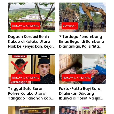
HUKUM & KRIMINAL
BOMBANA
Dugaan Korupsi Benih
7 Terduga Penambang
Kakao di Kolaka Utara
Emas Ilegal di Bombana
Naik ke Penyidikan, Kejari
Diamankan, Polisi Sita
Periksa Sejumlah Pihak
Mesin Dompeng hingga
Crusher
HUKUM & KRIMINAL
HUKUM & KRIMINAL
Tinggal Satu Buron,
Fakta-Fakta Bayi Baru
Polres Kolaka Utara
Dilahirkan Dibuang
Tangkap Tahanan Kabur
Ibunya di Toilet Masjid
ke-10 di Hari ke-21
Kolaka Utara
Pengejaran