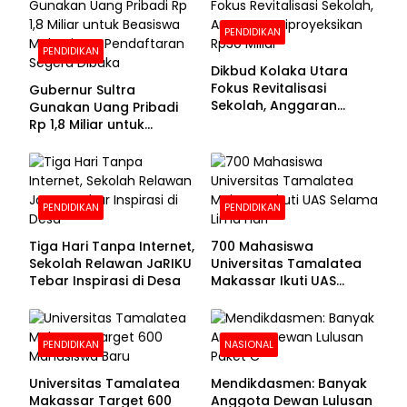
PENDIDIKAN
PENDIDIKAN
Dikbud Kolaka Utara
Fokus Revitalisasi
Gubernur Sultra
Sekolah, Anggaran
Gunakan Uang Pribadi
Diproyeksikan Rp30
Rp 1,8 Miliar untuk
Miliar
Beasiswa Mahasiswa,
Pendaftaran Segera
Dibuka
PENDIDIKAN
PENDIDIKAN
Tiga Hari Tanpa Internet,
700 Mahasiswa
Sekolah Relawan JaRIKU
Universitas Tamalatea
Tebar Inspirasi di Desa
Makassar Ikuti UAS
Selama Lima Hari
PENDIDIKAN
NASIONAL
Universitas Tamalatea
Mendikdasmen: Banyak
Makassar Target 600
Anggota Dewan Lulusan