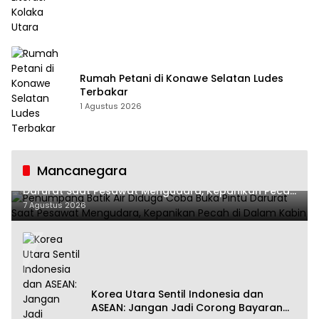
Rumah Petani di Konawe Selatan Ludes
Terbakar
1 Agustus 2026
Mancanegara
Penumpang Batik Air Diduga Coba Buka Pintu
Darurat Saat Pesawat Mengudara, Kepanikan Pecah
di Dalam Kabin
7 Agustus 2026
Korea Utara Sentil Indonesia dan
ASEAN: Jangan Jadi Corong Bayaran