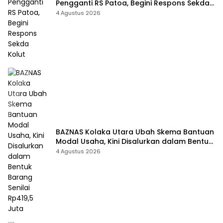
Pengganti RS Patoa, Begini Respons Sekda
Kolut
4 Agustus 2026
BAZNAS Kolaka Utara Ubah Skema Bantuan
Modal Usaha, Kini Disalurkan dalam Bentuk
Barang Senilai Rp419,5 Juta
4 Agustus 2026