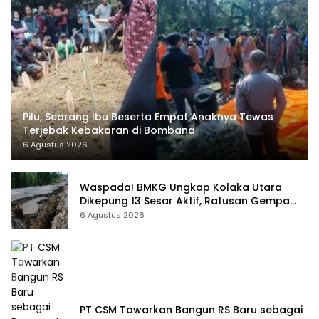
Pilu, Seorang Ibu Beserta Empat Anaknya Tewas
Terjebak Kebakaran di Bombana
6 Agustus 2026
Waspada! BMKG Ungkap Kolaka Utara
Dikepung 13 Sesar Aktif, Ratusan Gempa
Sudah Terekam
6 Agustus 2026
PT CSM Tawarkan Bangun RS Baru sebagai