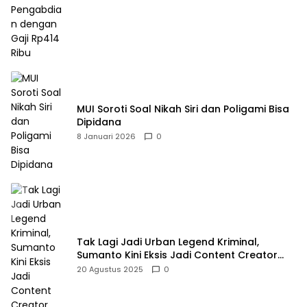
MUI Soroti Soal Nikah Siri dan Poligami Bisa
Dipidana
8 Januari 2026
0
Tak Lagi Jadi Urban Legend Kriminal,
Sumanto Kini Eksis Jadi Content Creator
Mukbang
20 Agustus 2025
0