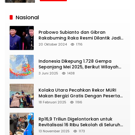
Siaran
Publik
Nasional
Prabowo Subianto dan Gibran
Rakabuming Raka Resmi Dilantik Jadi
Presiden dan Wapres RI
20 Oktober 2024
1716
Indonesia Dikepung 1.728 Gempa
Sepanjang Mei 2025, Berikut Wilayah
Yang Intens Diguncang!
3 Juni 2025
1438
Kolaka Utara Pecahkan Rekor MURI
Makan Bergizi Gratis Dengan Peserta
Terbanyak
18 Februari 2025
1196
Rp16,9 Triliun Digelontorkan untuk
Revitalisasi 16 Ribu Sekolah di Seluruh
Indonesia
13 November 2025
1173