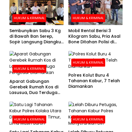
HUKUM & KRIMINAL
HUKUM & KRIMINAL
Sembunyikan Sabu 3 Kg
Mobil Rental Berisi 3
di Bawah Ban Serep,
Kilogram Sabu, Pria Asal
Sopir Langsung Diangkut
Bone Ditahan Polisi di
Polisi
Kolaka
HUKUM & KRIMINAL
HUKUM & KRIMINAL
Polres Kolut Buru 4
Tahanan Kabur, 7 Telah
Aparat Gabungan
Diamankan
Gerebek Rumah Kos di
Lasusua, Dua Terduga
Pengedar Diamankan
HUKUM & KRIMINAL
HUKUM & KRIMINAL
Satu Lagi Tahanan Kabur
Lelah Diburu Petugas,