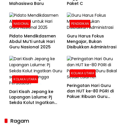
Mahasiswa Baru
Paket C
NASIONAL
PENDIDIKAN
Pidato Mendikdasmen
Guru Harus Fokus
Abdul Mu’ti untuk Hari
Mengajar, Bukan
Guru Nasional 2025
Disibukkan Administrasi
KOLAKA UTARA
KOLAKA UTARA
Peringatan Hari Guru
dan HUT ke-80 PGRI di
Dari Kisah Jepang ke
Pakue: Ribuan Guru
Lapangan Lalume: Pj
Bakal Sesaki Lalume!
Sekda Kolut Ingatkan
Guru sebagai
Penyangga Peradaban
Ragam
Sekda Kolaka Utara Hadiri RUPSLB BPR Bahteramas,
Bahas Pergantian Direksi