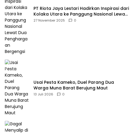
PT Riota Jaya Lestari Hadirkan Inspirasi dari
Kolaka Utara ke Panggung Nasional Lewat
Dua Penghargaan Bergengsi
27 November 2025
0
Usai Pesta Kameko, Duel Parang Dua
Warga Muna Barat Berujung Maut
13 Juli 2026
0