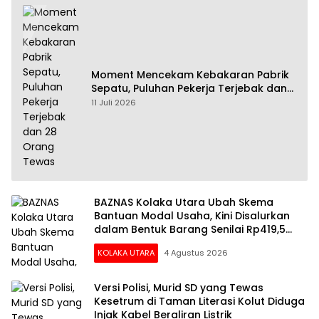
Moment Mencekam Kebakaran Pabrik
Sepatu, Puluhan Pekerja Terjebak dan
28 Orang Tewas
11 Juli 2026
BAZNAS Kolaka Utara Ubah Skema
Bantuan Modal Usaha, Kini Disalurkan
dalam Bentuk Barang Senilai Rp419,5
Juta
KOLAKA UTARA
4 Agustus 2026
Versi Polisi, Murid SD yang Tewas
Kesetrum di Taman Literasi Kolut Diduga
Injak Kabel Beraliran Listrik