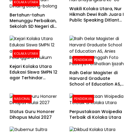
KOLAKA UTARA
Wakili Kolaka Utara, Nur
Hikmah Dewi Raih Juara I
Bertahun-tahun
Public Speaking Ditlantas
Menunggu Perbaikan,
Polda Sultra pada
Sekolah SD Negeri di
Puncak Hari
Kolaka Utara Masih
Bhayangkara ke-80
Beralas Tanah dan
Dinding Bolong-bolong
KOLAKA UTARA
PENDIDIKAN
Kejari Kolaka Utara
Edukasi Siswa SMPN 12
Raih Gelar Magister di
agar Terhindar
Harvard Graduate
Pelanggaran Hukum
School of Education AS,
Anies Baswedan Unggah
Foto Putrinya Perlihatkan
NASIONAL
PENDIDIKAN
Ijazah
Status Guru Honorer
Perpustakaan Woipedia
Dihapus Mulai 2027
Terbaik di Kolaka Utara