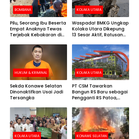
BOMBANA
KOLAKA UTARA
Pilu, Seorang Ibu Beserta
Waspada! BMKG Ungkap
Empat Anaknya Tewas
Kolaka Utara Dikepung
Terjebak Kebakaran di
13 Sesar Aktif, Ratusan
Bombana
Gempa Sudah Terekam
HUKUM & KRIMINAL
KOLAKA UTARA
Sekda Konawe Selatan
PT CSM Tawarkan
Dinonaktifkan Usai Jadi
Bangun RS Baru sebagai
Tersangka
Pengganti RS Patoa,
Begini Respons Sekda
Kolut
KOLAKA UTARA
KONAWE SELATAN