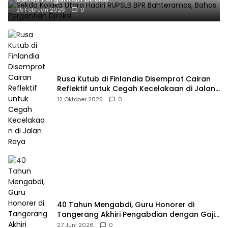
25 Februari 2026
0
Rusa Kutub di Finlandia Disemprot Cairan
Reflektif untuk Cegah Kecelakaan di Jalan
Raya
12 Oktober 2025
0
40 Tahun Mengabdi, Guru Honorer di
Tangerang Akhiri Pengabdian dengan Gaji
Rp414 Ribu
27 Juni 2026
0