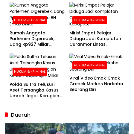
Buronan Segera
Menyerahkan Diri
HUKUM & KRIMINAL
HUKUM & KRIMINAL
Rumah Anggota
Miris! Empat Pelajar
Parlemen Digerebek,
Diduga Jadi Komplotan
Uang Rp927 Miliar
Curanmor Lintas
hingga BH Emas Disita
Kabupaten
HUKUM & KRIMINAL
HUKUM & KRIMINAL
Viral Video Emak-Emak
Grebek Markas Narkoba
Polda Sultra Telusuri
Seorang Diri
Aset Tersangka Kasus
Umrah Ilegal, Kerugian
Korban Capai Rp7 Miliar
Daerah