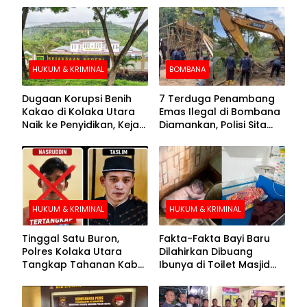
HUKUM & KRIMINAL
BOMBANA
Dugaan Korupsi Benih
7 Terduga Penambang
Kakao di Kolaka Utara
Emas Ilegal di Bombana
Naik ke Penyidikan, Kejari
Diamankan, Polisi Sita
Periksa Sejumlah Pihak
Mesin Dompeng hingga
Crusher
HUKUM & KRIMINAL
HUKUM & KRIMINAL
Tinggal Satu Buron,
Fakta-Fakta Bayi Baru
Polres Kolaka Utara
Dilahirkan Dibuang
Tangkap Tahanan Kabur
Ibunya di Toilet Masjid
ke-10 di Hari ke-21
Kolaka Utara
Pengejaran