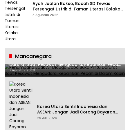
Ayah Jualan Bakso, Bocah SD Tewas
Tersengat Listrik di Taman Literasi Kolaka
Utara
3 Agustus 2026
Mancanegara
Penumpang Batik Air Diduga Coba Buka Pintu
Darurat Saat Pesawat Mengudara, Kepanikan Pecah
di Dalam Kabin
7 Agustus 2026
Korea Utara Sentil Indonesia dan
ASEAN: Jangan Jadi Corong Bayaran
Amerika Serikat
29 Juli 2026