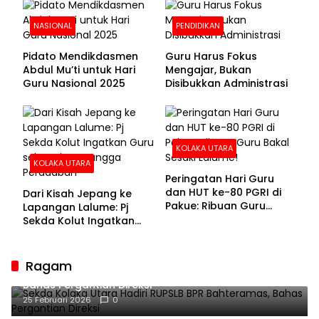
NASIONAL
PENDIDIKAN
Pidato Mendikdasmen
Guru Harus Fokus
Abdul Mu’ti untuk Hari
Mengajar, Bukan
Guru Nasional 2025
Disibukkan Administrasi
KOLAKA UTARA
KOLAKA UTARA
Peringatan Hari Guru
dan HUT ke-80 PGRI di
Dari Kisah Jepang ke
Pakue: Ribuan Guru
Lapangan Lalume: Pj
Bakal Sesaki Lalume!
Sekda Kolut Ingatkan
Guru sebagai
Penyangga Peradaban
Ragam
Sekda Kolaka Utara Hadiri RUPSLB BPR Bahteramas,
Bahas Pergantian Direksi
25 Februari 2026
0