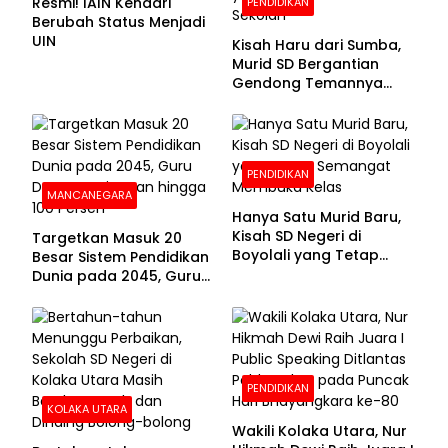
Resmi! IAIN Kendari
PENDIDIKAN
Berubah Status Menjadi
UIN
Kisah Haru dari Sumba,
Murid SD Bergantian
Gendong Temannya
yang Difabel Demi Bisa
Sekolah
PENDIDIKAN
MANCANEGARA
Hanya Satu Murid Baru,
Kisah SD Negeri di
Targetkan Masuk 20
Boyolali yang Tetap
Besar Sistem Pendidikan
Semangat Membuka
Dunia pada 2045, Guru
Kelas
Dapat Tunjangan hingga
100 Persen
PENDIDIKAN
KOLAKA UTARA
Wakili Kolaka Utara, Nur