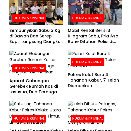
HUKUM & KRIMINAL
HUKUM & KRIMINAL
Sembunyikan Sabu 3 Kg
Mobil Rental Berisi 3
di Bawah Ban Serep,
Kilogram Sabu, Pria Asal
Sopir Langsung Diangkut
Bone Ditahan Polisi di
Polisi
Kolaka
HUKUM & KRIMINAL
HUKUM & KRIMINAL
Polres Kolut Buru 4
Tahanan Kabur, 7 Telah
Aparat Gabungan
Diamankan
Gerebek Rumah Kos di
Lasusua, Dua Terduga
Pengedar Diamankan
HUKUM & KRIMINAL
HUKUM & KRIMINAL
Satu Lagi Tahanan Kabur
Lelah Diburu Petugas,