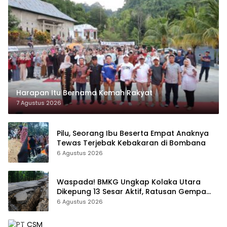
Harapan Itu Bernama Kemah Rakyat
7 Agustus 2026
Pilu, Seorang Ibu Beserta Empat Anaknya
Tewas Terjebak Kebakaran di Bombana
6 Agustus 2026
Waspada! BMKG Ungkap Kolaka Utara
Dikepung 13 Sesar Aktif, Ratusan Gempa
Sudah Terekam
6 Agustus 2026