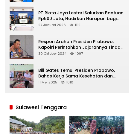
PT Riota Jaya Lestari Salurkan Bantuan
Rp500 Juta, Hadirkan Harapan bagi
Korban Bencana di Sumatera
27 Januari 2026
1119
Respon Arahan Presiden Prabowo,
Kapolri Perintahkan Jajarannya Tindak
Tegas Pelaku Judi Online
30 Oktober 2024
1097
Bill Gates Temui Presiden Prabowo,
Bahas Kerja Sama Kesehatan dan
Program Makan Bergizi Gratis
11 Mei 2025
1010
Sulawesi Tenggara