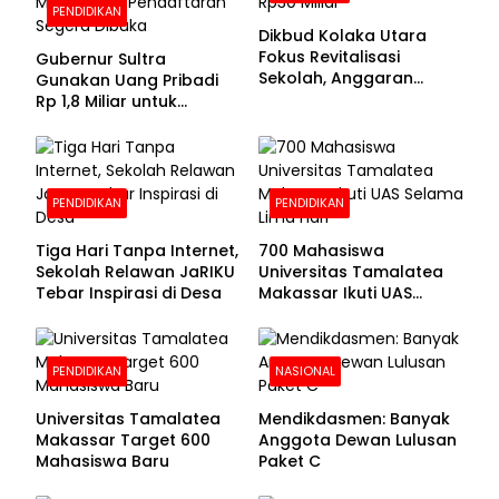
PENDIDIKAN
Dikbud Kolaka Utara
Fokus Revitalisasi
Gubernur Sultra
Sekolah, Anggaran
Gunakan Uang Pribadi
Diproyeksikan Rp30
Rp 1,8 Miliar untuk
Miliar
Beasiswa Mahasiswa,
Pendaftaran Segera
Dibuka
PENDIDIKAN
PENDIDIKAN
Tiga Hari Tanpa Internet,
700 Mahasiswa
Sekolah Relawan JaRIKU
Universitas Tamalatea
Tebar Inspirasi di Desa
Makassar Ikuti UAS
Selama Lima Hari
PENDIDIKAN
NASIONAL
Universitas Tamalatea
Mendikdasmen: Banyak
Makassar Target 600
Anggota Dewan Lulusan
Mahasiswa Baru
Paket C