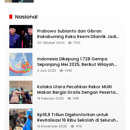
Siaran
Publik
Nasional
Prabowo Subianto dan Gibran
Rakabuming Raka Resmi Dilantik Jadi
Presiden dan Wapres RI
20 Oktober 2024
1720
Indonesia Dikepung 1.728 Gempa
Sepanjang Mei 2025, Berikut Wilayah
Yang Intens Diguncang!
3 Juni 2025
1440
Kolaka Utara Pecahkan Rekor MURI
Makan Bergizi Gratis Dengan Peserta
Terbanyak
18 Februari 2025
1198
Rp16,9 Triliun Digelontorkan untuk
Revitalisasi 16 Ribu Sekolah di Seluruh
Indonesia
13 November 2025
1176