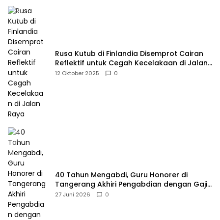
Rusa Kutub di Finlandia Disemprot Cairan
Reflektif untuk Cegah Kecelakaan di Jalan
Raya
12 Oktober 2025
0
40 Tahun Mengabdi, Guru Honorer di
Tangerang Akhiri Pengabdian dengan Gaji
Rp414 Ribu
27 Juni 2026
0