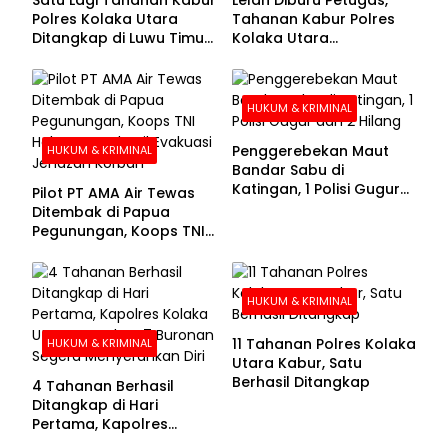
Polres Kolaka Utara
Tahanan Kabur Polres
Ditangkap di Luwu Timur,
Kolaka Utara
Lima Masih Buron
Menyerahkan Diri
HUKUM & KRIMINAL
Penggerebekan Maut
HUKUM & KRIMINAL
Bandar Sabu di
Katingan, 1 Polisi Gugur
Pilot PT AMA Air Tewas
dan 2 Hilang
Ditembak di Papua
Pegunungan, Koops TNI
Habema Berhasil
Evakuasi Jenazah
Korban
HUKUM & KRIMINAL
11 Tahanan Polres Kolaka
HUKUM & KRIMINAL
Utara Kabur, Satu
Berhasil Ditangkap
4 Tahanan Berhasil
Ditangkap di Hari
Pertama, Kapolres
Kolaka Utara Sarankan 7