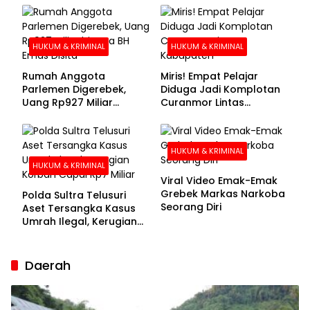
Buronan Segera
Menyerahkan Diri
HUKUM & KRIMINAL
HUKUM & KRIMINAL
Rumah Anggota
Miris! Empat Pelajar
Parlemen Digerebek,
Diduga Jadi Komplotan
Uang Rp927 Miliar
Curanmor Lintas
hingga BH Emas Disita
Kabupaten
HUKUM & KRIMINAL
HUKUM & KRIMINAL
Viral Video Emak-Emak
Grebek Markas Narkoba
Polda Sultra Telusuri
Seorang Diri
Aset Tersangka Kasus
Umrah Ilegal, Kerugian
Korban Capai Rp7 Miliar
Daerah