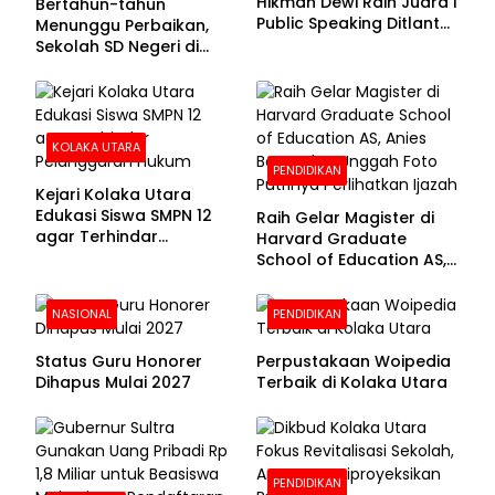
Hikmah Dewi Raih Juara I
Bertahun-tahun
Public Speaking Ditlantas
Menunggu Perbaikan,
Polda Sultra pada
Sekolah SD Negeri di
Puncak Hari
Kolaka Utara Masih
Bhayangkara ke-80
Beralas Tanah dan
Dinding Bolong-bolong
KOLAKA UTARA
PENDIDIKAN
Kejari Kolaka Utara
Edukasi Siswa SMPN 12
Raih Gelar Magister di
agar Terhindar
Harvard Graduate
Pelanggaran Hukum
School of Education AS,
Anies Baswedan Unggah
Foto Putrinya Perlihatkan
NASIONAL
PENDIDIKAN
Ijazah
Status Guru Honorer
Perpustakaan Woipedia
Dihapus Mulai 2027
Terbaik di Kolaka Utara
PENDIDIKAN