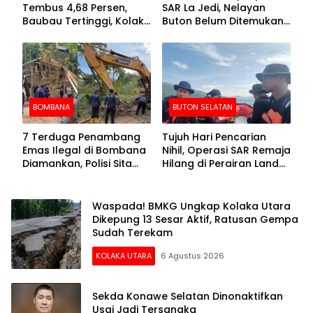
Tembus 4,68 Persen,
SAR La Jedi, Nelayan
Baubau Tertinggi, Kolaka
Buton Belum Ditemukan
Posisi Kedua
Setelah Sepekan Dicari
BOMBANA
BUTON SELATAN
7 Terduga Penambang
Tujuh Hari Pencarian
Emas Ilegal di Bombana
Nihil, Operasi SAR Remaja
Diamankan, Polisi Sita
Hilang di Perairan Lande
Mesin Dompeng hingga
Buton Selatan Dihentikan
Crusher
Waspada! BMKG Ungkap Kolaka Utara
Dikepung 13 Sesar Aktif, Ratusan Gempa
Sudah Terekam
KOLAKA UTARA
6 Agustus 2026
Sekda Konawe Selatan Dinonaktifkan
Usai Jadi Tersangka