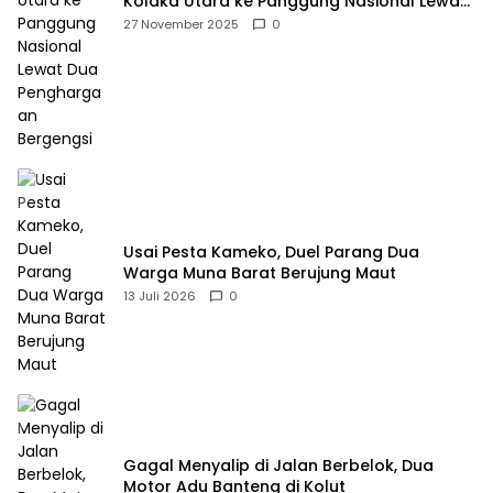
Kolaka Utara ke Panggung Nasional Lewat
Dua Penghargaan Bergengsi
27 November 2025
0
Usai Pesta Kameko, Duel Parang Dua
Warga Muna Barat Berujung Maut
13 Juli 2026
0
Gagal Menyalip di Jalan Berbelok, Dua
Motor Adu Banteng di Kolut