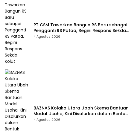
PT CSM Tawarkan Bangun RS Baru sebagai
Pengganti RS Patoa, Begini Respons Sekda
Kolut
4 Agustus 2026
BAZNAS Kolaka Utara Ubah Skema Bantuan
Modal Usaha, Kini Disalurkan dalam Bentuk
Barang Senilai Rp419,5 Juta
4 Agustus 2026