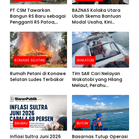
PT CSM Tawarkan
BAZNAS Kolaka Utara
Bangun RS Baru sebagai
Ubah Skema Bantuan
Pengganti RS Patoa,
Modal Usaha, Kini
Begini Respons Sekda
Disalurkan dalam Bentuk
Kolut
Barang Senilai Rp419,5
Juta
KONAWE SELATAN
WAKATOBI
Rumah Petani di Konawe
Tim SAR Cari Nelayan
Selatan Ludes Terbakar
Wakatobi yang Hilang
Melaut, Perahu
Ditemukan Mengapung
Kemasukan Air
BAUBAU
BUTON
Inflasi Sultra Juni 2026
Basarnas Tutup Operasi