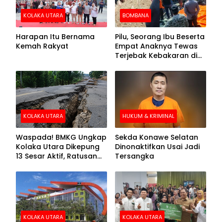
KOLAKA UTARA
BOMBANA
Harapan Itu Bernama
Pilu, Seorang Ibu Beserta
Kemah Rakyat
Empat Anaknya Tewas
Terjebak Kebakaran di
Bombana
KOLAKA UTARA
HUKUM & KRIMINAL
Waspada! BMKG Ungkap
Sekda Konawe Selatan
Kolaka Utara Dikepung
Dinonaktifkan Usai Jadi
13 Sesar Aktif, Ratusan
Tersangka
Gempa Sudah Terekam
KOLAKA UTARA
KOLAKA UTARA