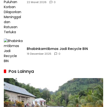
Dilaporkan Meninggal dan Ratusan Terluka
22 Maret 2026
0
Bhabinkamtibmas Jadi Recycle BIN
19 Desember 2025
0
Pos Lainnya