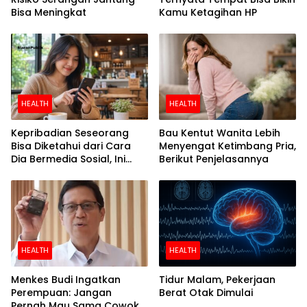
Bisa Meningkat
Kamu Ketagihan HP
HEALTH
HEALTH
Kepribadian Seseorang
Bau Kentut Wanita Lebih
Bisa Diketahui dari Cara
Menyengat Ketimbang Pria,
Dia Bermedia Sosial, Ini
Berikut Penjelasannya
Temuan Peneliti
HEALTH
HEALTH
Menkes Budi Ingatkan
Tidur Malam, Pekerjaan
Perempuan: Jangan
Berat Otak Dimulai
Pernah Mau Sama Cowok