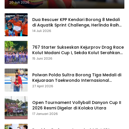
20 Juli 2026
Dua Rescuer KPP Kendari Borong 8 Medali
di Aquatik Sprint Challenge, Herlinda Raih
Best Swimmer
14 Juli 2026
767 Starter Sukseskan Kejurprov Drag Race
Kolut Madani Cup I, Sekda Kolut Serahkan
Trofi
15 Juni 2026
Polwan Polda Sultra Borong Tiga Medali di
Kejuaraan Taekwondo Internasional
Jepang
27 April 2026
Open Tournament Vollyball Danyon Cup II
2026 Resmi Digelar di Kolaka Utara
17 Januari 2026