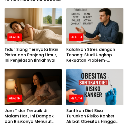
Perokok
HEALTH
HEALTH
Tidur Siang Ternyata Bikin
Kalahkan Stres dengan
Pintar dan Panjang Umur,
Tenang: Studi Ungkap
Ini Penjelasan Ilmiahnya!
Kekuatan Problem-
Focused Coping
HEALTH
HEALTH
Jam Tidur Terbaik di
Suntikan Diet Bisa
Malam Hari, Ini Dampak
Turunkan Risiko Kanker
dan Risikonya Menurut
Akibat Obesitas Hingga
Riset
Separuh