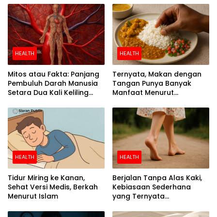
HEALTH
HEALTH
Mitos atau Fakta: Panjang
Ternyata, Makan dengan
Pembuluh Darah Manusia
Tangan Punya Banyak
Setara Dua Kali Keliling
Manfaat Menurut
Bumi
Penelitian
HEALTH
HEALTH
Tidur Miring ke Kanan,
Berjalan Tanpa Alas Kaki,
Sehat Versi Medis, Berkah
Kebiasaan Sederhana
Menurut Islam
yang Ternyata
Menyehatkan