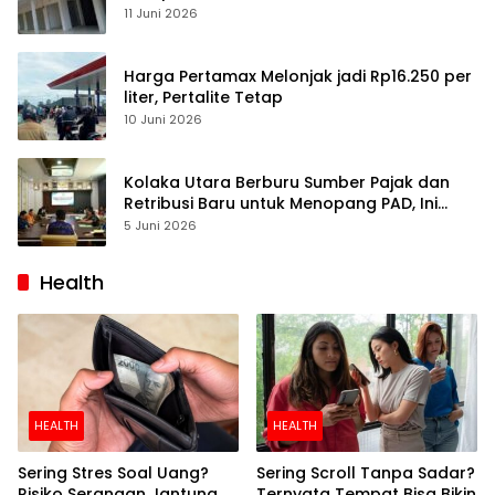
Pulihkan Perdagangan
11 Juni 2026
Harga Pertamax Melonjak jadi Rp16.250 per
liter, Pertalite Tetap
10 Juni 2026
Kolaka Utara Berburu Sumber Pajak dan
Retribusi Baru untuk Menopang PAD, Ini
Daftarnya
5 Juni 2026
Health
HEALTH
HEALTH
Sering Stres Soal Uang?
Sering Scroll Tanpa Sadar?
Risiko Serangan Jantung
Ternyata Tempat Bisa Bikin