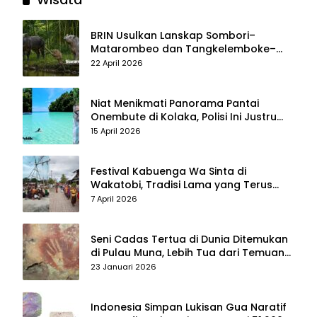
BRIN Usulkan Lanskap Sombori–
Matarombeo dan Tangkelemboke–
Mekongga di Sulawesi Tenggara Jadi
22 April 2026
Taman Nasional dan Warisan Dunia
Niat Menikmati Panorama Pantai
Onembute di Kolaka, Polisi Ini Justru
Berakhir Membersihkan Sampah
15 April 2026
Pengunjung
Festival Kabuenga Wa Sinta di
Wakatobi, Tradisi Lama yang Terus
Hidup dan Jadi Daya Tarik Wisata
7 April 2026
Seni Cadas Tertua di Dunia Ditemukan
di Pulau Muna, Lebih Tua dari Temuan
di Maros–Pangkep
23 Januari 2026
Indonesia Simpan Lukisan Gua Naratif