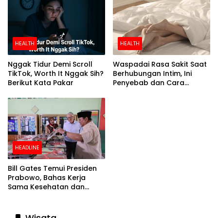
HEALTH
HEALTH
Nggak Tidur Demi Scroll
Waspadai Rasa Sakit Saat
TikTok, Worth It Nggak Sih?
Berhubungan Intim, Ini
Berikut Kata Pakar
Penyebab dan Cara
Mengatasinya
HEADLINE
Bill Gates Temui Presiden
Prabowo, Bahas Kerja
Sama Kesehatan dan
Program Makan Bergizi
Gratis
Wisata