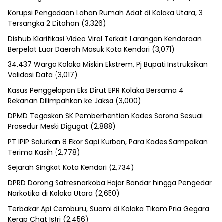
Korupsi Pengadaan Lahan Rumah Adat di Kolaka Utara, 3
Tersangka 2 Ditahan
(3,326)
Dishub Klarifikasi Video Viral Terkait Larangan Kendaraan
Berpelat Luar Daerah Masuk Kota Kendari
(3,071)
34.437 Warga Kolaka Miskin Ekstrem, Pj Bupati Instruksikan
Validasi Data
(3,017)
Kasus Penggelapan Eks Dirut BPR Kolaka Bersama 4
Rekanan Dilimpahkan ke Jaksa
(3,000)
DPMD Tegaskan SK Pemberhentian Kades Sorona Sesuai
Prosedur Meski Digugat
(2,888)
PT IPIP Salurkan 8 Ekor Sapi Kurban, Para Kades Sampaikan
Terima Kasih
(2,778)
Sejarah Singkat Kota Kendari
(2,734)
DPRD Dorong Satresnarkoba Hajar Bandar hingga Pengedar
Narkotika di Kolaka Utara
(2,650)
Terbakar Api Cemburu, Suami di Kolaka Tikam Pria Gegara
Kerap Chat Istri
(2,456)