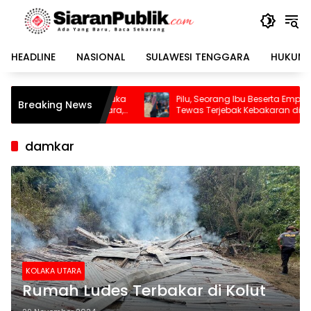
Langsung
ke
konten
HEADLINE
NASIONAL
SULAWESI TENGGARA
HUKUM 
 Coba Buka
Pilu, Seorang Ibu Beserta Empat Anaknya
Breaking News
engudara,
Tewas Terjebak Kebakaran di Bombana
bin
damkar
KOLAKA UTARA
Rumah Ludes Terbakar di Kolut