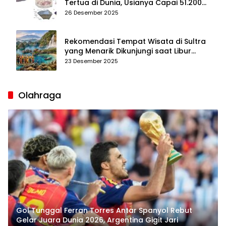
Tertua di Dunia, Usianya Capai 51.200
Tahun
26 Desember 2025
Rekomendasi Tempat Wisata di Sultra
yang Menarik Dikunjungi saat Libur
Tahun Baru 2026
23 Desember 2025
Olahraga
Gol Tunggal Ferran Torres Antar Spanyol Rebut
Gelar Juara Dunia 2026, Argentina Gigit Jari