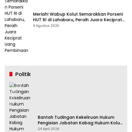
Meriah! Wabup Kolut Semarakkan Porseni
HUT RI di Lahabaru, Peraih Juara Keciprat
Uang Pembinaan
9 Agustus 2025
Politik
Bantah Tudingan Kekeliruan Hukum
Pengisian Jabatan Kabag Hukum Kolut,
Tim Advokasi Nilai Menyesatkan
24 April 2026