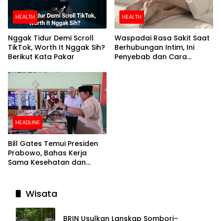
HEALTH
HEALTH
Nggak Tidur Demi Scroll
Waspadai Rasa Sakit Saat
TikTok, Worth It Nggak Sih?
Berhubungan Intim, Ini
Berikut Kata Pakar
Penyebab dan Cara
Mengatasinya
HEADLINE
Bill Gates Temui Presiden
Prabowo, Bahas Kerja
Sama Kesehatan dan
Program Makan Bergizi
Gratis
Wisata
BRIN Usulkan Lanskap Sombori–