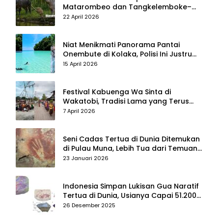
Matarombeo dan Tangkelemboke–
Mekongga di Sulawesi Tenggara Jadi
22 April 2026
Taman Nasional dan Warisan Dunia
Niat Menikmati Panorama Pantai
Onembute di Kolaka, Polisi Ini Justru
Berakhir Membersihkan Sampah
15 April 2026
Pengunjung
Festival Kabuenga Wa Sinta di
Wakatobi, Tradisi Lama yang Terus
Hidup dan Jadi Daya Tarik Wisata
7 April 2026
Seni Cadas Tertua di Dunia Ditemukan
di Pulau Muna, Lebih Tua dari Temuan
di Maros–Pangkep
23 Januari 2026
Indonesia Simpan Lukisan Gua Naratif
Tertua di Dunia, Usianya Capai 51.200
Tahun
26 Desember 2025