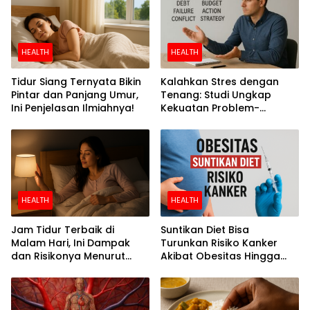
HEALTH
HEALTH
Tidur Siang Ternyata Bikin
Kalahkan Stres dengan
Pintar dan Panjang Umur,
Tenang: Studi Ungkap
Ini Penjelasan Ilmiahnya!
Kekuatan Problem-
Focused Coping
HEALTH
HEALTH
Jam Tidur Terbaik di
Suntikan Diet Bisa
Malam Hari, Ini Dampak
Turunkan Risiko Kanker
dan Risikonya Menurut
Akibat Obesitas Hingga
Riset
Separuh