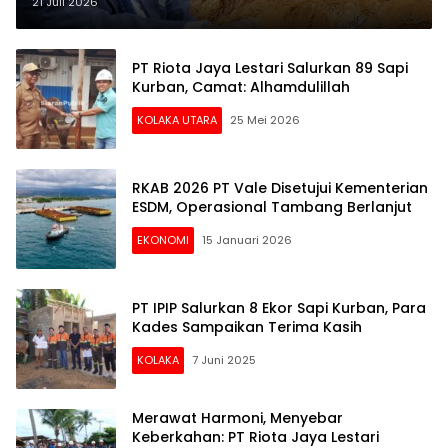
Perusahaan Tambang Belum
21 Juli 2026
Penuhi Kewajiban PPM
PT Riota Jaya Lestari Salurkan 89 Sapi
Kurban, Camat: Alhamdulillah
KOLAKA UTARA
25 Mei 2026
RKAB 2026 PT Vale Disetujui Kementerian
ESDM, Operasional Tambang Berlanjut
EKONOMI
15 Januari 2026
PT IPIP Salurkan 8 Ekor Sapi Kurban, Para
Kades Sampaikan Terima Kasih
KOLAKA
7 Juni 2025
Merawat Harmoni, Menyebar
Keberkahan: PT Riota Jaya Lestari