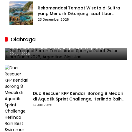
Rekomendasi Tempat Wisata di Sultra
yang Menarik Dikunjungi saat Libur
Tahun Baru 2026
23 Desember 2025
Olahraga
Gol Tunggal Ferran Torres Antar Spanyol Rebut
Gelar Juara Dunia 2026, Argentina Gigit Jari
20 Juli 2026
Dua Rescuer KPP Kendari Borong 8 Medali
di Aquatik Sprint Challenge, Herlinda Raih
Best Swimmer
14 Juli 2026