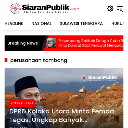
Langsung
ke
konten
HEADLINE
NASIONAL
SULAWESI TENGGARA
HUKUM 
Penumpang Batik Air Diduga Coba Buka
Pilu, Se
Breaking News
Pintu Darurat Saat Pesawat Mengudara,
Tewas T
Kepanikan Pecah di Dalam Kabin
perusahaan tambang
KOLAKA UTARA
DPRD Kolaka Utara Minta Pemda
Tegas, Ungkap Banyak