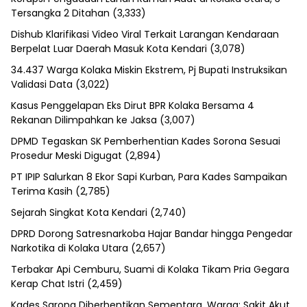
Tersangka 2 Ditahan
(3,333)
Dishub Klarifikasi Video Viral Terkait Larangan Kendaraan
Berpelat Luar Daerah Masuk Kota Kendari
(3,078)
34.437 Warga Kolaka Miskin Ekstrem, Pj Bupati Instruksikan
Validasi Data
(3,022)
Kasus Penggelapan Eks Dirut BPR Kolaka Bersama 4
Rekanan Dilimpahkan ke Jaksa
(3,007)
DPMD Tegaskan SK Pemberhentian Kades Sorona Sesuai
Prosedur Meski Digugat
(2,894)
PT IPIP Salurkan 8 Ekor Sapi Kurban, Para Kades Sampaikan
Terima Kasih
(2,785)
Sejarah Singkat Kota Kendari
(2,740)
DPRD Dorong Satresnarkoba Hajar Bandar hingga Pengedar
Narkotika di Kolaka Utara
(2,657)
Terbakar Api Cemburu, Suami di Kolaka Tikam Pria Gegara
Kerap Chat Istri
(2,459)
Kades Sarona Diberhentikan Sementara, Warga: Sakit Akut