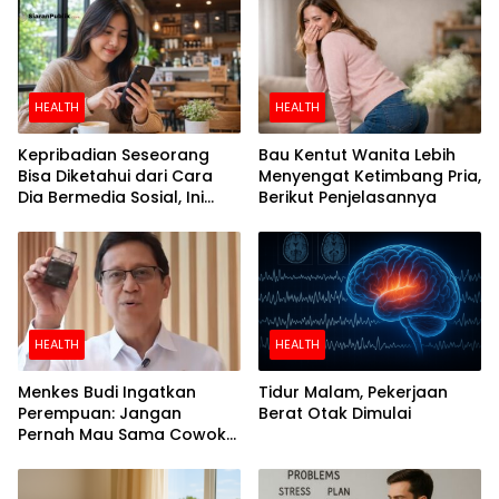
HEALTH
HEALTH
Kepribadian Seseorang
Bau Kentut Wanita Lebih
Bisa Diketahui dari Cara
Menyengat Ketimbang Pria,
Dia Bermedia Sosial, Ini
Berikut Penjelasannya
Temuan Peneliti
HEALTH
HEALTH
Menkes Budi Ingatkan
Tidur Malam, Pekerjaan
Perempuan: Jangan
Berat Otak Dimulai
Pernah Mau Sama Cowok
Perokok