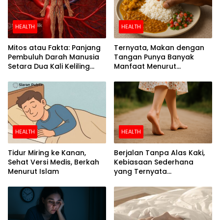
HEALTH
HEALTH
Mitos atau Fakta: Panjang
Ternyata, Makan dengan
Pembuluh Darah Manusia
Tangan Punya Banyak
Setara Dua Kali Keliling
Manfaat Menurut
Bumi
Penelitian
HEALTH
HEALTH
Tidur Miring ke Kanan,
Berjalan Tanpa Alas Kaki,
Sehat Versi Medis, Berkah
Kebiasaan Sederhana
Menurut Islam
yang Ternyata
Menyehatkan