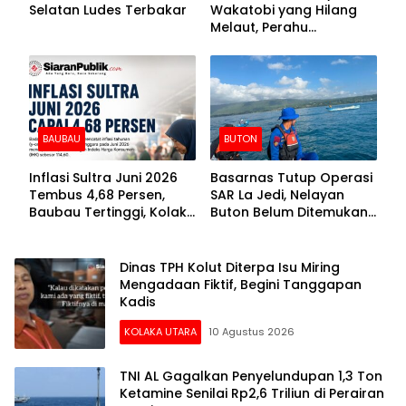
Selatan Ludes Terbakar
Wakatobi yang Hilang
Melaut, Perahu
Ditemukan Mengapung
Kemasukan Air
BAUBAU
BUTON
Inflasi Sultra Juni 2026
Basarnas Tutup Operasi
Tembus 4,68 Persen,
SAR La Jedi, Nelayan
Baubau Tertinggi, Kolaka
Buton Belum Ditemukan
Posisi Kedua
Setelah Sepekan Dicari
Dinas TPH Kolut Diterpa Isu Miring
Mengadaan Fiktif, Begini Tanggapan
Kadis
KOLAKA UTARA
10 Agustus 2026
TNI AL Gagalkan Penyelundupan 1,3 Ton
Ketamine Senilai Rp2,6 Triliun di Perairan