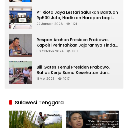
PT Riota Jaya Lestari Salurkan Bantuan
Rp500 Juta, Hadirkan Harapan bagi
Korban Bencana di Sumatera
27 Januari 2026
1121
Respon Arahan Presiden Prabowo,
Kapolri Perintahkan Jajarannya Tindak
Tegas Pelaku Judi Online
30 Oktober 2024
1101
Bill Gates Temui Presiden Prabowo,
Bahas Kerja Sama Kesehatan dan
Program Makan Bergizi Gratis
11 Mei 2025
1017
Sulawesi Tenggara