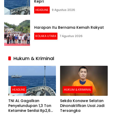
Kepri
HEADLINE
9 Agustus 2026
Harapan Itu Bernama Kemah Rakyat
KOLAKA UTARA
7 Agustus 2026
Hukum & Kriminal
HEADLINE
HUKUM & KRIMINAL
TNI AL Gagalkan
Sekda Konawe Selatan
Penyelundupan 1,3 Ton
Dinonaktifkan Usai Jadi
Ketamine Senilai Rp2,6
Tersangka
Triliun di Perairan Kepri