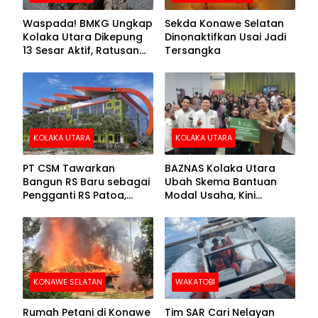
Waspada! BMKG Ungkap
Sekda Konawe Selatan
Kolaka Utara Dikepung
Dinonaktifkan Usai Jadi
13 Sesar Aktif, Ratusan
Tersangka
Gempa Sudah Terekam
KOLAKA UTARA
KOLAKA UTARA
PT CSM Tawarkan
BAZNAS Kolaka Utara
Bangun RS Baru sebagai
Ubah Skema Bantuan
Pengganti RS Patoa,
Modal Usaha, Kini
Begini Respons Sekda
Disalurkan dalam Bentuk
Kolut
Barang Senilai Rp419,5
Juta
KONAWE SELATAN
WAKATOBI
Rumah Petani di Konawe
Tim SAR Cari Nelayan