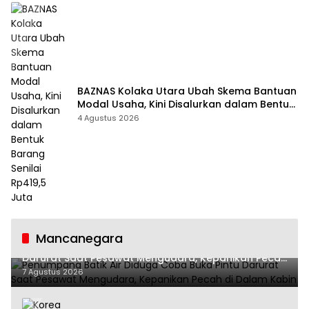
BAZNAS Kolaka Utara Ubah Skema Bantuan
Modal Usaha, Kini Disalurkan dalam Bentuk
Barang Senilai Rp419,5 Juta
4 Agustus 2026
Mancanegara
Penumpang Batik Air Diduga Coba Buka Pintu
Darurat Saat Pesawat Mengudara, Kepanikan Pecah
di Dalam Kabin
7 Agustus 2026