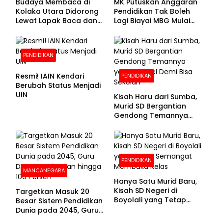
Budaya Membaca di
MK Putuskan Anggaran
Kolaka Utara Didorong
Pendidikan Tak Boleh
Lewat Lapak Baca dan
Lagi Biayai MBG Mulai
Diskusi
APBN 2028
PENDIDIKAN
Resmi! IAIN Kendari
PENDIDIKAN
Berubah Status Menjadi
UIN
Kisah Haru dari Sumba,
Murid SD Bergantian
Gendong Temannya
yang Difabel Demi Bisa
Sekolah
PENDIDIKAN
MANCANEGARA
Hanya Satu Murid Baru,
Kisah SD Negeri di
Targetkan Masuk 20
Boyolali yang Tetap
Besar Sistem Pendidikan
Semangat Membuka
Dunia pada 2045, Guru
Kelas
Dapat Tunjangan hingga