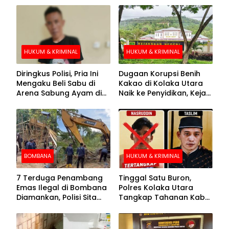
HUKUM & KRIMINAL
HUKUM & KRIMINAL
Diringkus Polisi, Pria Ini
Dugaan Korupsi Benih
Mengaku Beli Sabu di
Kakao di Kolaka Utara
Arena Sabung Ayam di
Naik ke Penyidikan, Kejari
Kolaka
Periksa Sejumlah Pihak
BOMBANA
HUKUM & KRIMINAL
7 Terduga Penambang
Tinggal Satu Buron,
Emas Ilegal di Bombana
Polres Kolaka Utara
Diamankan, Polisi Sita
Tangkap Tahanan Kabur
Mesin Dompeng hingga
ke-10 di Hari ke-21
Crusher
Pengejaran