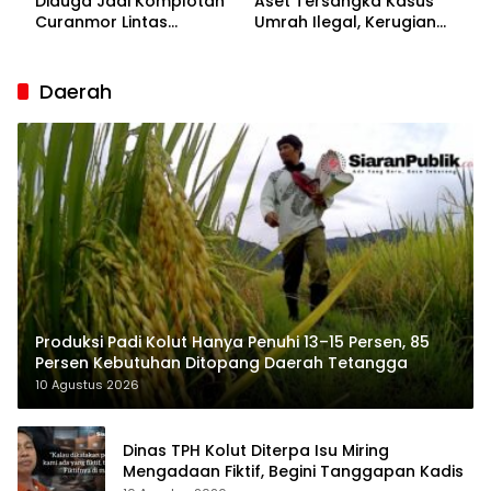
Diduga Jadi Komplotan
Aset Tersangka Kasus
Curanmor Lintas
Umrah Ilegal, Kerugian
Kabupaten
Korban Capai Rp7 Miliar
Daerah
Produksi Padi Kolut Hanya Penuhi 13–15 Persen, 85
Persen Kebutuhan Ditopang Daerah Tetangga
10 Agustus 2026
Dinas TPH Kolut Diterpa Isu Miring
Mengadaan Fiktif, Begini Tanggapan Kadis