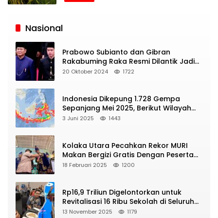
Siaran
Publik
Nasional
Prabowo Subianto dan Gibran
Rakabuming Raka Resmi Dilantik Jadi
Presiden dan Wapres RI
20 Oktober 2024
1722
Indonesia Dikepung 1.728 Gempa
Sepanjang Mei 2025, Berikut Wilayah
Yang Intens Diguncang!
3 Juni 2025
1443
Kolaka Utara Pecahkan Rekor MURI
Makan Bergizi Gratis Dengan Peserta
Terbanyak
18 Februari 2025
1200
Rp16,9 Triliun Digelontorkan untuk
Revitalisasi 16 Ribu Sekolah di Seluruh
Indonesia
13 November 2025
1179