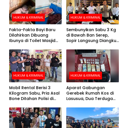
HUKUM & KRIMINAL
HUKUM & KRIMINAL
Fakta-Fakta Bayi Baru
Sembunyikan Sabu 3 Kg
Dilahirkan Dibuang
di Bawah Ban Serep,
Ibunya di Toilet Masjid
Sopir Langsung Diangkut
Kolaka Utara
Polisi
HUKUM & KRIMINAL
HUKUM & KRIMINAL
Mobil Rental Berisi 3
Aparat Gabungan
Kilogram Sabu, Pria Asal
Gerebek Rumah Kos di
Bone Ditahan Polisi di
Lasusua, Dua Terduga
Kolaka
Pengedar Diamankan