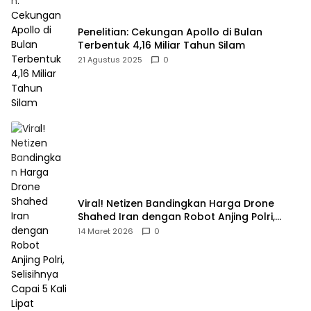
Penelitian: Cekungan Apollo di Bulan
Terbentuk 4,16 Miliar Tahun Silam
21 Agustus 2025
0
Viral! Netizen Bandingkan Harga Drone
Shahed Iran dengan Robot Anjing Polri,
Selisihnya Capai 5 Kali Lipat
14 Maret 2026
0