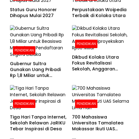
Status Guru Honorer
Perpustakaan Woipedia
Dihapus Mulai 2027
Terbaik di Kolaka Utara
PENDIDIKAN
PENDIDIKAN
Dikbud Kolaka Utara
Fokus Revitalisasi
Gubernur Sultra
Sekolah, Anggaran
Gunakan Uang Pribadi
Diproyeksikan Rp30
Rp 1,8 Miliar untuk
Miliar
Beasiswa Mahasiswa,
Pendaftaran Segera
Dibuka
PENDIDIKAN
PENDIDIKAN
Tiga Hari Tanpa Internet,
700 Mahasiswa
Sekolah Relawan JaRIKU
Universitas Tamalatea
Tebar Inspirasi di Desa
Makassar Ikuti UAS
Selama Lima Hari