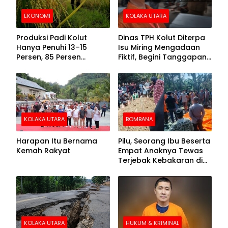
EKONOMI
KOLAKA UTARA
Produksi Padi Kolut
Dinas TPH Kolut Diterpa
Hanya Penuhi 13–15
Isu Miring Mengadaan
Persen, 85 Persen
Fiktif, Begini Tanggapan
Kebutuhan Ditopang
Kadis
Daerah Tetangga
KOLAKA UTARA
BOMBANA
Harapan Itu Bernama
Pilu, Seorang Ibu Beserta
Kemah Rakyat
Empat Anaknya Tewas
Terjebak Kebakaran di
Bombana
KOLAKA UTARA
HUKUM & KRIMINAL