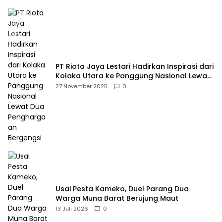
PT Riota Jaya Lestari Hadirkan Inspirasi dari
Kolaka Utara ke Panggung Nasional Lewat
Dua Penghargaan Bergengsi
27 November 2025
0
Usai Pesta Kameko, Duel Parang Dua
Warga Muna Barat Berujung Maut
13 Juli 2026
0