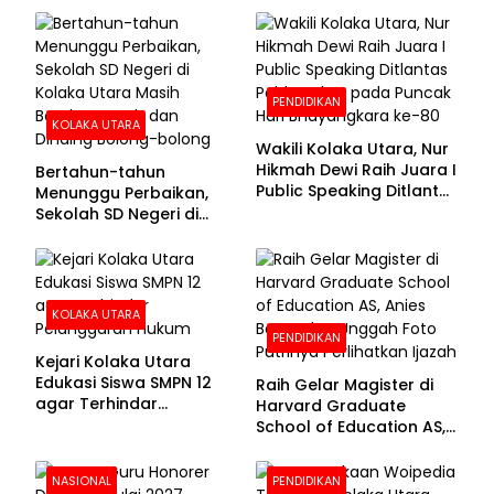
100 Persen
PENDIDIKAN
KOLAKA UTARA
Wakili Kolaka Utara, Nur
Hikmah Dewi Raih Juara I
Bertahun-tahun
Public Speaking Ditlantas
Menunggu Perbaikan,
Polda Sultra pada
Sekolah SD Negeri di
Puncak Hari
Kolaka Utara Masih
Bhayangkara ke-80
Beralas Tanah dan
Dinding Bolong-bolong
KOLAKA UTARA
PENDIDIKAN
Kejari Kolaka Utara
Edukasi Siswa SMPN 12
Raih Gelar Magister di
agar Terhindar
Harvard Graduate
Pelanggaran Hukum
School of Education AS,
Anies Baswedan Unggah
Foto Putrinya Perlihatkan
NASIONAL
PENDIDIKAN
Ijazah