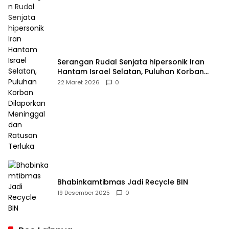
Serangan Rudal Senjata hipersonik Iran
Hantam Israel Selatan, Puluhan Korban
Dilaporkan Meninggal dan Ratusan Terluka
22 Maret 2026
0
Bhabinkamtibmas Jadi Recycle BIN
19 Desember 2025
0