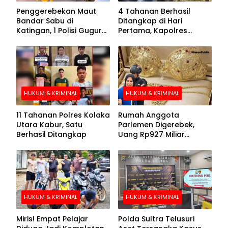
Penggerebekan Maut
4 Tahanan Berhasil
Bandar Sabu di
Ditangkap di Hari
Katingan, 1 Polisi Gugur
Pertama, Kapolres
dan 2 Hilang
Kolaka Utara Sarankan 7
Buronan Segera
Menyerahkan Diri
HUKUM & KRIMINAL
HUKUM & KRIMINAL
11 Tahanan Polres Kolaka
Rumah Anggota
Utara Kabur, Satu
Parlemen Digerebek,
Berhasil Ditangkap
Uang Rp927 Miliar
hingga BH Emas Disita
HUKUM & KRIMINAL
HUKUM & KRIMINAL
Miris! Empat Pelajar
Polda Sultra Telusuri