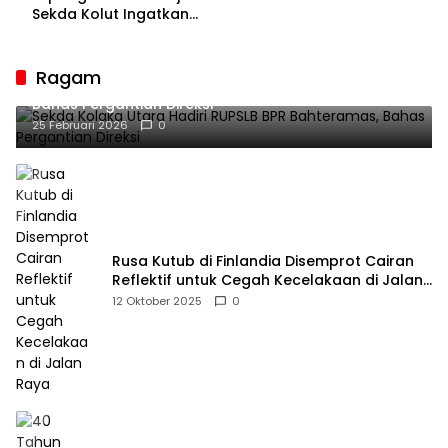
Bakal Sesaki Lalume!
Sekda Kolut Ingatkan
Guru sebagai
Penyangga Peradaban
Ragam
Sekda Kolaka Utara Hadiri RUPSLB BPR Bahteramas,
Bahas Pergantian Direksi
25 Februari 2026
0
Rusa Kutub di Finlandia Disemprot Cairan
Reflektif untuk Cegah Kecelakaan di Jalan
Raya
12 Oktober 2025
0