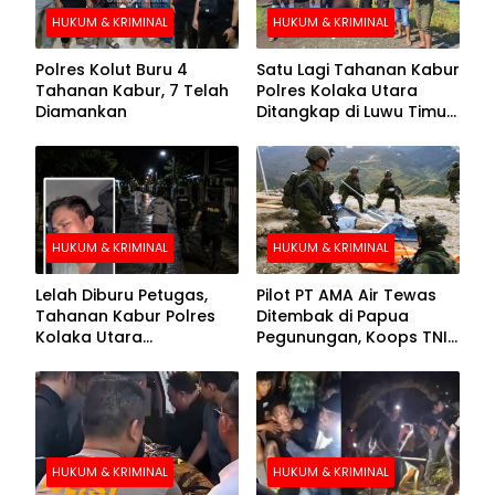
HUKUM & KRIMINAL
HUKUM & KRIMINAL
Polres Kolut Buru 4
Satu Lagi Tahanan Kabur
Tahanan Kabur, 7 Telah
Polres Kolaka Utara
Diamankan
Ditangkap di Luwu Timur,
Lima Masih Buron
HUKUM & KRIMINAL
HUKUM & KRIMINAL
Lelah Diburu Petugas,
Pilot PT AMA Air Tewas
Tahanan Kabur Polres
Ditembak di Papua
Kolaka Utara
Pegunungan, Koops TNI
Menyerahkan Diri
Habema Berhasil
Evakuasi Jenazah
Korban
HUKUM & KRIMINAL
HUKUM & KRIMINAL