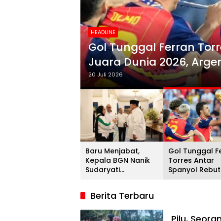
HEADLINE
i
Gol Tunggal Ferran Torr
Juara Dunia 2026, Argent
20 Juli 2026
Baru Menjabat,
Gol Tunggal F
Kepala BGN Nanik
Torres Antar
Sudaryati
Spanyol Rebut
Mengundurkan Diri
Gelar Juara D
2026, Argenti
Berita Terbaru
Gigit Jari
Pilu, Seor