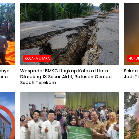
KOLAKA UTARA
HUKUM
aknya
Waspada! BMKG Ungkap Kolaka Utara
Sekda 
ana
Dikepung 13 Sesar Aktif, Ratusan Gempa
Jadi T
Sudah Terekam