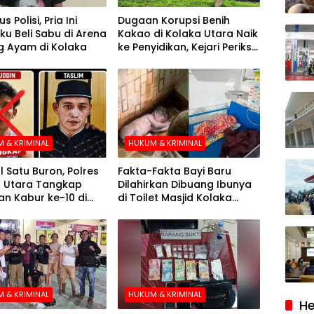
s Polisi, Pria Ini
Dugaan Korupsi Benih
u Beli Sabu di Arena
Kakao di Kolaka Utara Naik
 Ayam di Kolaka
ke Penyidikan, Kejari Periksa
Sejumlah Pihak
 & KRIMINAL
HUKUM & KRIMINAL
l Satu Buron, Polres
Fakta-Fakta Bayi Baru
 Utara Tangkap
Dilahirkan Dibuang Ibunya
n Kabur ke-10 di
di Toilet Masjid Kolaka
e-21 Pengejaran
Utara
 & KRIMINAL
HUKUM & KRIMINAL
He