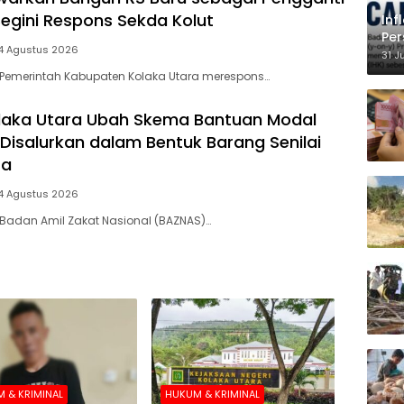
Begini Respons Sekda Kolut
Inf
Per
4 Agustus 2026
Ke
31 J
 Pemerintah Kabupaten Kolaka Utara merespons…
laka Utara Ubah Skema Bantuan Modal
 Disalurkan dalam Bentuk Barang Senilai
ta
4 Agustus 2026
Badan Amil Zakat Nasional (BAZNAS)…
 & KRIMINAL
HUKUM & KRIMINAL