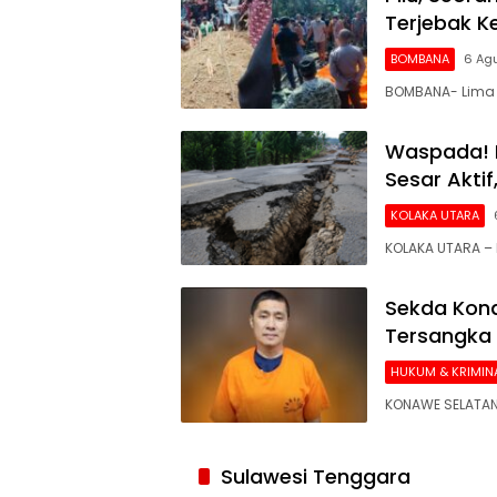
Terjebak 
BOMBANA
6 Ag
BOMBANA- Lima 
Waspada! 
Sesar Akti
KOLAKA UTARA
KOLAKA UTARA – 
Sekda Kona
Tersangka
HUKUM & KRIMIN
KONAWE SELATAN
Siaran
Publik
Sulawesi Tenggara