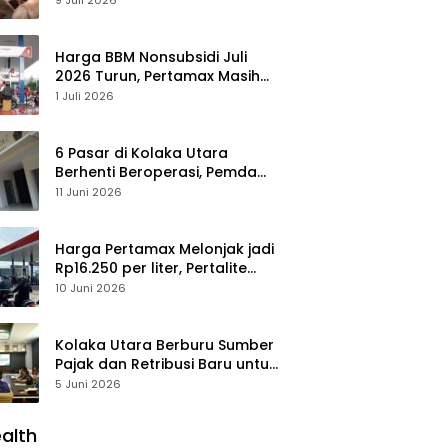
Peluang Investasi
Harga BBM Nonsubsidi Juli
2026 Turun, Pertamax Masih
Bertahan Rp16.250 per Liter
1 Juli 2026
6 Pasar di Kolaka Utara
Berhenti Beroperasi, Pemda
Susun Skema Baru Pulihkan
11 Juni 2026
Perdagangan
Harga Pertamax Melonjak jadi
Rp16.250 per liter, Pertalite
Tetap
10 Juni 2026
Kolaka Utara Berburu Sumber
Pajak dan Retribusi Baru untuk
Menopang PAD, Ini Daftarnya
5 Juni 2026
alth