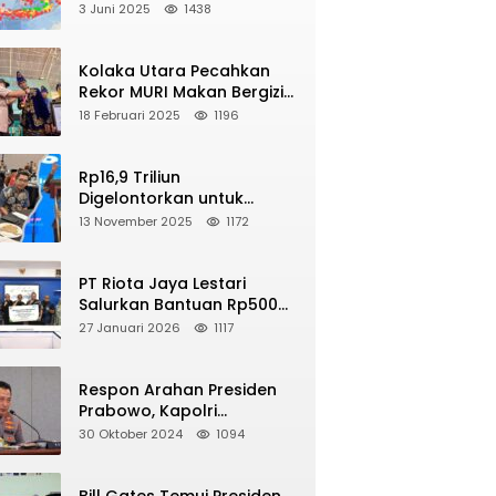
2025, Berikut Wilayah Yang
3 Juni 2025
1438
Intens Diguncang!
Kolaka Utara Pecahkan
NE
Rekor MURI Makan Bergizi
pa M 5,4 Guncang Buol, Warga Panik
Gratis Dengan Peserta
18 Februari 2025
1196
yelamatkan Diri ke Gunung
Terbanyak
2026
Rp16,9 Triliun
Digelontorkan untuk
Revitalisasi 16 Ribu Sekolah
13 November 2025
1172
di Seluruh Indonesia
PT Riota Jaya Lestari
Salurkan Bantuan Rp500
Juta, Hadirkan Harapan
27 Januari 2026
1117
bagi Korban Bencana di
Sumatera
Respon Arahan Presiden
Prabowo, Kapolri
Perintahkan Jajarannya
30 Oktober 2024
1094
Tindak Tegas Pelaku Judi
Online