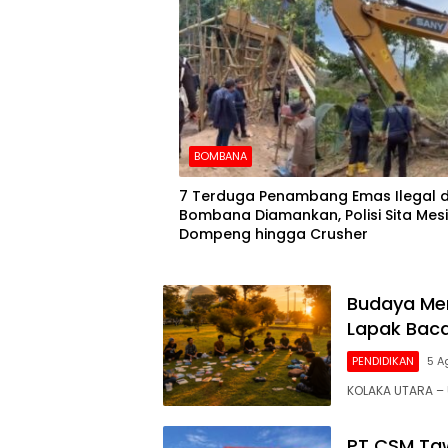
BOMBANA
7 Terduga Penambang Emas Ilegal d
Bombana Diamankan, Polisi Sita Mes
Dompeng hingga Crusher
Budaya Mem
Lapak Baca
PENDIDIKAN
5 A
KOLAKA UTARA 
PT CSM Taw