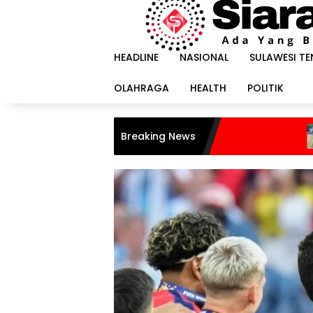
Langsung
ke
konten
HEADLINE
NASIONAL
SULAWESI T
OLAHRAGA
HEALTH
POLITIK
Pilu, Seorang Ib
Breaking News
Tewas Terjebak 