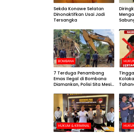
Sekda Konawe Selatan
Diringku
Dinonaktifkan Usai Jadi
Mengak
Tersangka
Sabung
BOMBANA
HUKUM
7 Terduga Penambang
Tingga
Emas Ilegal di Bombana
Kolaka
Diamankan, Polisi Sita Mesin
Tahana
Dompeng hingga Crusher
Hari k
HUKUM & KRIMINAL
HUKUM