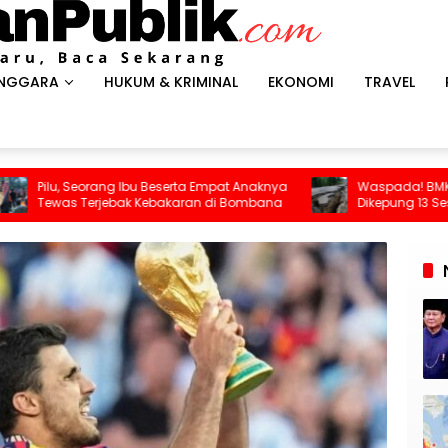
ENGGARA
HUKUM & KRIMINAL
EKONOMI
TRAVEL
u Beserta Empat Anaknya
Waspada! BMKG Ungkap Kolaka Utar
Kebakaran di Bombana
Dikepung 13 Sesar Aktif, Ratusan Gem
Sudah Terekam