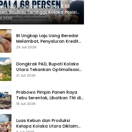
lasi Sultra Juni 2026 Tembus 4,68
sen, Baubau Tertinggi, Kolaka Posisi
dua
uli 2026
BI Ungkap Laju Uang Beredar
Melambat, Penyaluran Kredit
Perbankan Meningkat
29 Juli 2026
Dongkrak PAD, Bupati Kolaka
Utara Tekankan Optimalisasi
Pajak dan Sektor Tambang
21 Juli 2026
Prabowo Pimpin Panen Raya
Tebu Serentak, Libatkan TNI di
43 Titik Indonesia
18 Juli 2026
Luas Kebun dan Produksi
Kelapa Kolaka Utara Diklaim
Meningkat, Pemda Tawarkan
9 Juli 2026