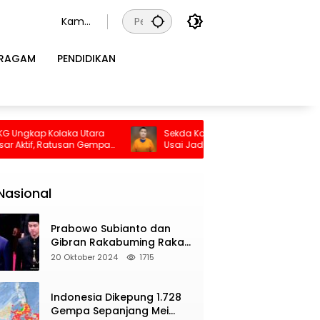
Kamis
, 6
Agust
RAGAM
PENDIDIKAN
us
2026
a
Sekda Konawe Selatan Dinonaktifkan
Budaya
pa
Usai Jadi Tersangka
Didoro
Nasional
Prabowo Subianto dan
Gibran Rakabuming Raka
Resmi Dilantik Jadi
20 Oktober 2024
1715
Presiden dan Wapres RI
Indonesia Dikepung 1.728
Gempa Sepanjang Mei