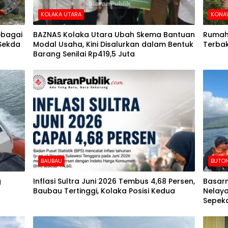
KOLAKA UTARA
KONA
ebagai
BAZNAS Kolaka Utara Ubah Skema Bantuan
Rumah 
 Sekda
Modal Usaha, Kini Disalurkan dalam Bentuk
Terba
Barang Senilai Rp419,5 Juta
BAUBAU
BUTO
g
Inflasi Sultra Juni 2026 Tembus 4,68 Persen,
Basarn
Baubau Tertinggi, Kolaka Posisi Kedua
Nelaya
Sepeka