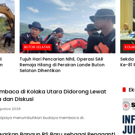
BUTON SELATAN
KOLAK
i
Tujuh Hari Pencarian Nihil, Operasi SAR
Sekda 
in
Remaja Hilang di Perairan Lande Buton
Ke-81 
Selatan Dihentikan
E
baca di Kolaka Utara Didorong Lewat
 dan Diskusi
gustus 2026
– Upaya menumbuhkan budaya membaca di…
arkan Bangun RS Baru sebagai Pengganti