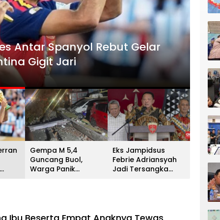
HEADLI
es Antar Spanyol Rebut Gelar
Gem
ina Gigit Jari
Men
13 Juli 
erran
Gempa M 5,4
Eks Jampidsus
Guncang Buol,
Febrie Adriansyah
Warga Panik
Jadi Tersangka
unia
Menyelamatkan Diri
Kasus Dugaan
na
ke Gunung
Korupsi dan TPPU PT
Asabri
ang Ibu Beserta Empat Anaknya Tewas