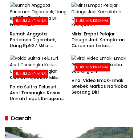
Buronan Segera
Menyerahkan Diri
HUKUM & KRIMINAL
HUKUM & KRIMINAL
Rumah Anggota
Miris! Empat Pelajar
Parlemen Digerebek,
Diduga Jadi Komplotan
Uang Rp927 Miliar
Curanmor Lintas
hingga BH Emas Disita
Kabupaten
HUKUM & KRIMINAL
HUKUM & KRIMINAL
Viral Video Emak-Emak
Grebek Markas Narkoba
Polda Sultra Telusuri
Seorang Diri
Aset Tersangka Kasus
Umrah Ilegal, Kerugian
Korban Capai Rp7 Miliar
Daerah