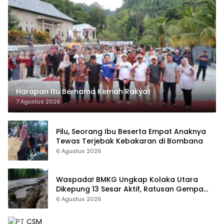
Harapan Itu Bernama Kemah Rakyat
7 Agustus 2026
Pilu, Seorang Ibu Beserta Empat Anaknya
Tewas Terjebak Kebakaran di Bombana
6 Agustus 2026
Waspada! BMKG Ungkap Kolaka Utara
Dikepung 13 Sesar Aktif, Ratusan Gempa
Sudah Terekam
6 Agustus 2026