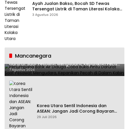
Ayah Jualan Bakso, Bocah SD Tewas
Tersengat Listrik di Taman Literasi Kolaka
Utara
3 Agustus 2026
Mancanegara
Penumpang Batik Air Diduga Coba Buka Pintu
Darurat Saat Pesawat Mengudara, Kepanikan Pecah
di Dalam Kabin
7 Agustus 2026
Korea Utara Sentil Indonesia dan
ASEAN: Jangan Jadi Corong Bayaran
Amerika Serikat
29 Juli 2026