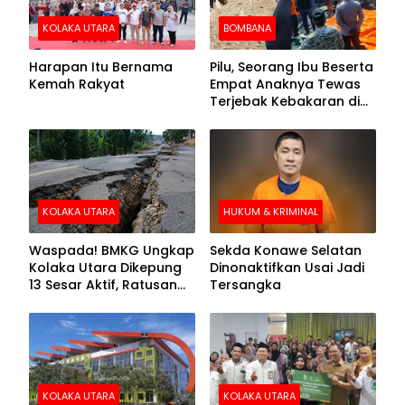
KOLAKA UTARA
BOMBANA
Harapan Itu Bernama
Pilu, Seorang Ibu Beserta
Kemah Rakyat
Empat Anaknya Tewas
Terjebak Kebakaran di
Bombana
KOLAKA UTARA
HUKUM & KRIMINAL
Waspada! BMKG Ungkap
Sekda Konawe Selatan
Kolaka Utara Dikepung
Dinonaktifkan Usai Jadi
13 Sesar Aktif, Ratusan
Tersangka
Gempa Sudah Terekam
KOLAKA UTARA
KOLAKA UTARA