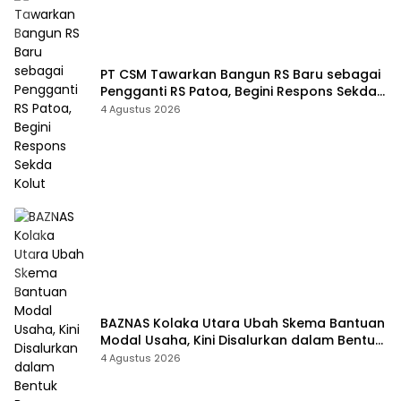
PT CSM Tawarkan Bangun RS Baru sebagai
Pengganti RS Patoa, Begini Respons Sekda
Kolut
4 Agustus 2026
BAZNAS Kolaka Utara Ubah Skema Bantuan
Modal Usaha, Kini Disalurkan dalam Bentuk
Barang Senilai Rp419,5 Juta
4 Agustus 2026