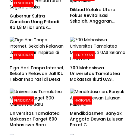
PENDIDIKAN
Dikbud Kolaka Utara
Fokus Revitalisasi
Gubernur Sultra
Sekolah, Anggaran
Gunakan Uang Pribadi
Diproyeksikan Rp30
Rp 1,8 Miliar untuk
Miliar
Beasiswa Mahasiswa,
Pendaftaran Segera
Dibuka
PENDIDIKAN
PENDIDIKAN
Tiga Hari Tanpa Internet,
700 Mahasiswa
Sekolah Relawan JaRIKU
Universitas Tamalatea
Tebar Inspirasi di Desa
Makassar Ikuti UAS
Selama Lima Hari
PENDIDIKAN
NASIONAL
Universitas Tamalatea
Mendikdasmen: Banyak
Makassar Target 600
Anggota Dewan Lulusan
Mahasiswa Baru
Paket C