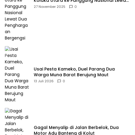
Kolaka Utara ke Panggung Nasional Lewat
Dua Penghargaan Bergengsi
27 November 2025
0
Usai Pesta Kameko, Duel Parang Dua
Warga Muna Barat Berujung Maut
13 Juli 2026
0
Gagal Menyalip di Jalan Berbelok, Dua
Motor Adu Banteng di Kolut