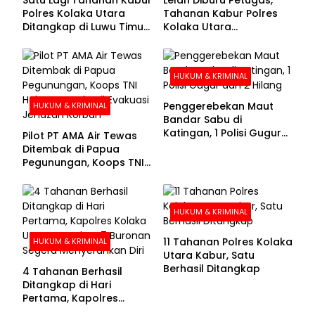
Polres Kolaka Utara
Tahanan Kabur Polres
Ditangkap di Luwu Timur,
Kolaka Utara
Lima Masih Buron
Menyerahkan Diri
HUKUM & KRIMINAL
Penggerebekan Maut
HUKUM & KRIMINAL
Bandar Sabu di
Katingan, 1 Polisi Gugur
Pilot PT AMA Air Tewas
dan 2 Hilang
Ditembak di Papua
Pegunungan, Koops TNI
Habema Berhasil
Evakuasi Jenazah
Korban
HUKUM & KRIMINAL
11 Tahanan Polres Kolaka
HUKUM & KRIMINAL
Utara Kabur, Satu
Berhasil Ditangkap
4 Tahanan Berhasil
Ditangkap di Hari
Pertama, Kapolres
Kolaka Utara Sarankan 7