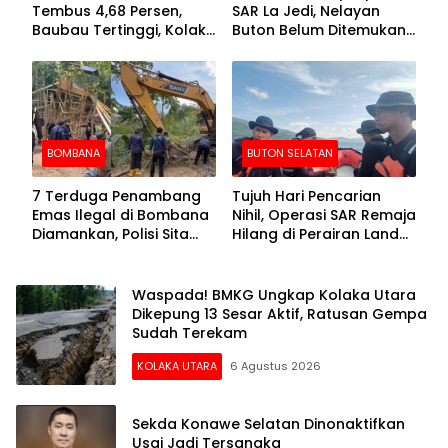
Tembus 4,68 Persen,
SAR La Jedi, Nelayan
Baubau Tertinggi, Kolaka
Buton Belum Ditemukan
Posisi Kedua
Setelah Sepekan Dicari
BOMBANA
BUTON SELATAN
7 Terduga Penambang
Tujuh Hari Pencarian
Emas Ilegal di Bombana
Nihil, Operasi SAR Remaja
Diamankan, Polisi Sita
Hilang di Perairan Lande
Mesin Dompeng hingga
Buton Selatan Dihentikan
Crusher
Waspada! BMKG Ungkap Kolaka Utara
Dikepung 13 Sesar Aktif, Ratusan Gempa
Sudah Terekam
KOLAKA UTARA
6 Agustus 2026
Sekda Konawe Selatan Dinonaktifkan
Usai Jadi Tersangka