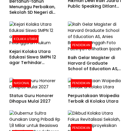
Hikmah Dewi Raih Juara I
Bertahun-tahun
Public Speaking Ditlantas
Menunggu Perbaikan,
Polda Sultra pada
Sekolah SD Negeri di
Puncak Hari
Kolaka Utara Masih
Bhayangkara ke-80
Beralas Tanah dan
Dinding Bolong-bolong
KOLAKA UTARA
PENDIDIKAN
Kejari Kolaka Utara
Edukasi Siswa SMPN 12
Raih Gelar Magister di
agar Terhindar
Harvard Graduate
Pelanggaran Hukum
School of Education AS,
Anies Baswedan Unggah
Foto Putrinya Perlihatkan
NASIONAL
PENDIDIKAN
Ijazah
Status Guru Honorer
Perpustakaan Woipedia
Dihapus Mulai 2027
Terbaik di Kolaka Utara
PENDIDIKAN