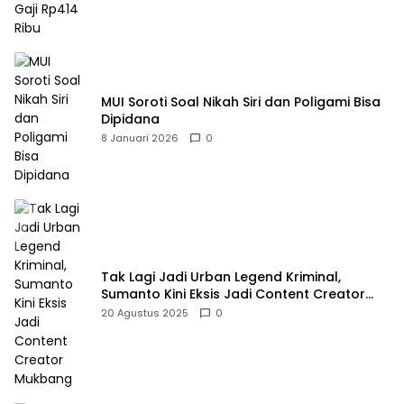
MUI Soroti Soal Nikah Siri dan Poligami Bisa
Dipidana
8 Januari 2026
0
Tak Lagi Jadi Urban Legend Kriminal,
Sumanto Kini Eksis Jadi Content Creator
Mukbang
20 Agustus 2025
0