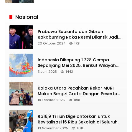
Siaran
Publik
Nasional
Prabowo Subianto dan Gibran
Rakabuming Raka Resmi Dilantik Jadi
Presiden dan Wapres RI
20 Oktober 2024
1721
Indonesia Dikepung 1.728 Gempa
Sepanjang Mei 2025, Berikut Wilayah
Yang Intens Diguncang!
3 Juni 2025
1442
Kolaka Utara Pecahkan Rekor MURI
Makan Bergizi Gratis Dengan Peserta
Terbanyak
18 Februari 2025
1198
Rp16,9 Triliun Digelontorkan untuk
Revitalisasi 16 Ribu Sekolah di Seluruh
Indonesia
13 November 2025
1178