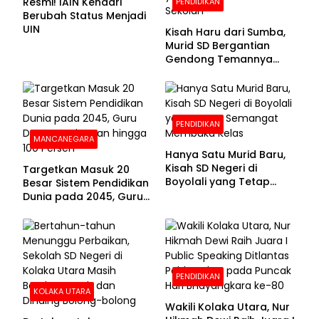
Resmi! IAIN Kendari
PENDIDIKAN
Berubah Status Menjadi
UIN
Kisah Haru dari Sumba,
Murid SD Bergantian
Gendong Temannya
yang Difabel Demi Bisa
Sekolah
PENDIDIKAN
MANCANEGARA
Hanya Satu Murid Baru,
Kisah SD Negeri di
Targetkan Masuk 20
Boyolali yang Tetap
Besar Sistem Pendidikan
Semangat Membuka
Dunia pada 2045, Guru
Kelas
Dapat Tunjangan hingga
100 Persen
PENDIDIKAN
KOLAKA UTARA
Wakili Kolaka Utara, Nur