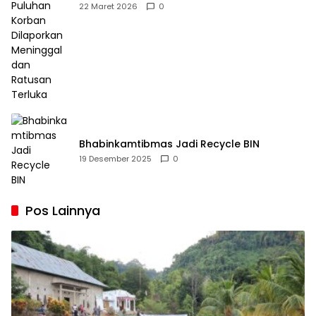
Dilaporkan Meninggal dan Ratusan Terluka
22 Maret 2026
0
Bhabinkamtibmas Jadi Recycle BIN
19 Desember 2025
0
Pos Lainnya