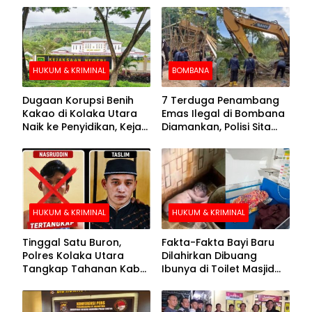
HUKUM & KRIMINAL
BOMBANA
Dugaan Korupsi Benih
7 Terduga Penambang
Kakao di Kolaka Utara
Emas Ilegal di Bombana
Naik ke Penyidikan, Kejari
Diamankan, Polisi Sita
Periksa Sejumlah Pihak
Mesin Dompeng hingga
Crusher
HUKUM & KRIMINAL
HUKUM & KRIMINAL
Tinggal Satu Buron,
Fakta-Fakta Bayi Baru
Polres Kolaka Utara
Dilahirkan Dibuang
Tangkap Tahanan Kabur
Ibunya di Toilet Masjid
ke-10 di Hari ke-21
Kolaka Utara
Pengejaran