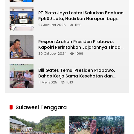
PT Riota Jaya Lestari Salurkan Bantuan
Rp500 Juta, Hadirkan Harapan bagi
Korban Bencana di Sumatera
27 Januari 2026
1120
Respon Arahan Presiden Prabowo,
Kapolri Perintahkan Jajarannya Tindak
Tegas Pelaku Judi Online
30 Oktober 2024
1099
Bill Gates Temui Presiden Prabowo,
Bahas Kerja Sama Kesehatan dan
Program Makan Bergizi Gratis
11 Mei 2025
1013
Sulawesi Tenggara