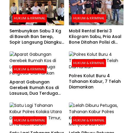
HUKUM & KRIMINAL
HUKUM & KRIMINAL
Sembunyikan Sabu 3 Kg
Mobil Rental Berisi 3
di Bawah Ban Serep,
Kilogram Sabu, Pria Asal
Sopir Langsung Diangkut
Bone Ditahan Polisi di
Polisi
Kolaka
HUKUM & KRIMINAL
HUKUM & KRIMINAL
Polres Kolut Buru 4
Tahanan Kabur, 7 Telah
Aparat Gabungan
Diamankan
Gerebek Rumah Kos di
Lasusua, Dua Terduga
Pengedar Diamankan
HUKUM & KRIMINAL
HUKUM & KRIMINAL
Satu Lagi Tahanan Kabur
Lelah Diburu Petugas,