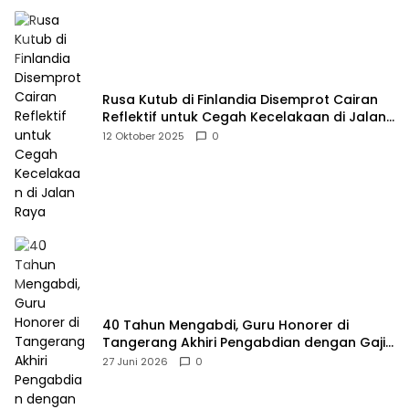
Rusa Kutub di Finlandia Disemprot Cairan
Reflektif untuk Cegah Kecelakaan di Jalan
Raya
12 Oktober 2025
0
40 Tahun Mengabdi, Guru Honorer di
Tangerang Akhiri Pengabdian dengan Gaji
Rp414 Ribu
27 Juni 2026
0