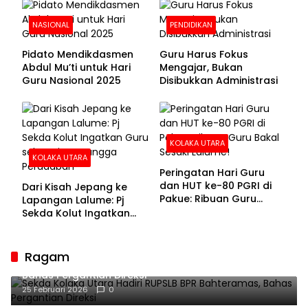
NASIONAL
PENDIDIKAN
Pidato Mendikdasmen
Guru Harus Fokus
Abdul Mu’ti untuk Hari
Mengajar, Bukan
Guru Nasional 2025
Disibukkan Administrasi
KOLAKA UTARA
KOLAKA UTARA
Peringatan Hari Guru
dan HUT ke-80 PGRI di
Dari Kisah Jepang ke
Pakue: Ribuan Guru
Lapangan Lalume: Pj
Bakal Sesaki Lalume!
Sekda Kolut Ingatkan
Guru sebagai
Penyangga Peradaban
Ragam
Sekda Kolaka Utara Hadiri RUPSLB BPR Bahteramas,
Bahas Pergantian Direksi
25 Februari 2026
0