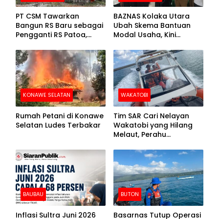
PT CSM Tawarkan
BAZNAS Kolaka Utara
Bangun RS Baru sebagai
Ubah Skema Bantuan
Pengganti RS Patoa,
Modal Usaha, Kini
Begini Respons Sekda
Disalurkan dalam Bentuk
Kolut
Barang Senilai Rp419,5
Juta
KONAWE SELATAN
WAKATOBI
Rumah Petani di Konawe
Tim SAR Cari Nelayan
Selatan Ludes Terbakar
Wakatobi yang Hilang
Melaut, Perahu
Ditemukan Mengapung
Kemasukan Air
BAUBAU
BUTON
Inflasi Sultra Juni 2026
Basarnas Tutup Operasi