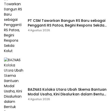
PT CSM Tawarkan Bangun RS Baru sebagai
Pengganti RS Patoa, Begini Respons Sekda
Kolut
4 Agustus 2026
BAZNAS Kolaka Utara Ubah Skema Bantuan
Modal Usaha, Kini Disalurkan dalam Bentuk
Barang Senilai Rp419,5 Juta
4 Agustus 2026