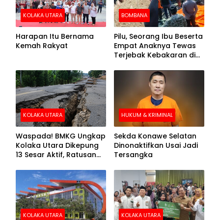
KOLAKA UTARA
BOMBANA
Harapan Itu Bernama
Pilu, Seorang Ibu Beserta
Kemah Rakyat
Empat Anaknya Tewas
Terjebak Kebakaran di
Bombana
KOLAKA UTARA
HUKUM & KRIMINAL
Waspada! BMKG Ungkap
Sekda Konawe Selatan
Kolaka Utara Dikepung
Dinonaktifkan Usai Jadi
13 Sesar Aktif, Ratusan
Tersangka
Gempa Sudah Terekam
KOLAKA UTARA
KOLAKA UTARA