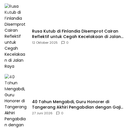
Rusa Kutub di Finlandia Disemprot Cairan
Reflektif untuk Cegah Kecelakaan di Jalan
Raya
12 Oktober 2025
0
40 Tahun Mengabdi, Guru Honorer di
Tangerang Akhiri Pengabdian dengan Gaji
Rp414 Ribu
27 Juni 2026
0