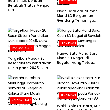
Resmi! IAIN Kendari
PENDIDIKAN
Berubah Status Menjadi
UIN
Kisah Haru dari Sumba,
Murid SD Bergantian
Gendong Temannya
yang Difabel Demi Bisa
Sekolah
PENDIDIKAN
MANCANEGARA
Hanya Satu Murid Baru,
Kisah SD Negeri di
Targetkan Masuk 20
Boyolali yang Tetap
Besar Sistem Pendidikan
Semangat Membuka
Dunia pada 2045, Guru
Kelas
Dapat Tunjangan hingga
100 Persen
PENDIDIKAN
KOLAKA UTARA
Wakili Kolaka Utara, Nur