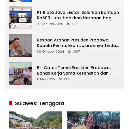
PT Riota Jaya Lestari Salurkan Bantuan
Rp500 Juta, Hadirkan Harapan bagi
Korban Bencana di Sumatera
27 Januari 2026
1118
Respon Arahan Presiden Prabowo,
Kapolri Perintahkan Jajarannya Tindak
Tegas Pelaku Judi Online
30 Oktober 2024
1097
Bill Gates Temui Presiden Prabowo,
Bahas Kerja Sama Kesehatan dan
Program Makan Bergizi Gratis
11 Mei 2025
1010
Sulawesi Tenggara