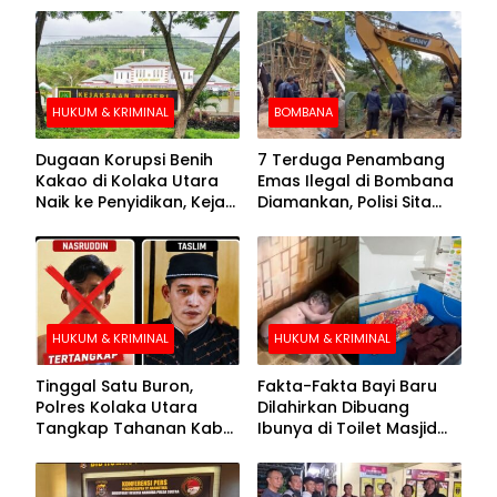
HUKUM & KRIMINAL
BOMBANA
Dugaan Korupsi Benih
7 Terduga Penambang
Kakao di Kolaka Utara
Emas Ilegal di Bombana
Naik ke Penyidikan, Kejari
Diamankan, Polisi Sita
Periksa Sejumlah Pihak
Mesin Dompeng hingga
Crusher
HUKUM & KRIMINAL
HUKUM & KRIMINAL
Tinggal Satu Buron,
Fakta-Fakta Bayi Baru
Polres Kolaka Utara
Dilahirkan Dibuang
Tangkap Tahanan Kabur
Ibunya di Toilet Masjid
ke-10 di Hari ke-21
Kolaka Utara
Pengejaran