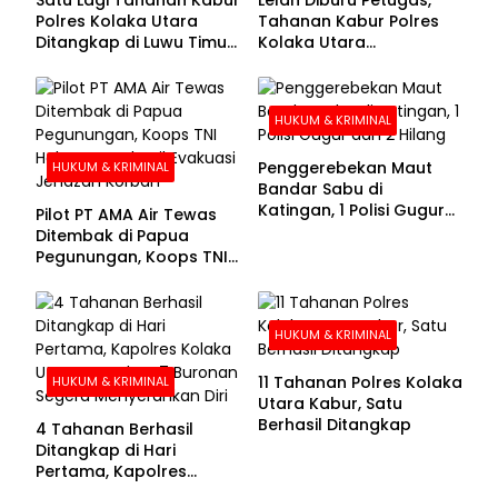
Polres Kolaka Utara
Tahanan Kabur Polres
Ditangkap di Luwu Timur,
Kolaka Utara
Lima Masih Buron
Menyerahkan Diri
HUKUM & KRIMINAL
Penggerebekan Maut
HUKUM & KRIMINAL
Bandar Sabu di
Katingan, 1 Polisi Gugur
Pilot PT AMA Air Tewas
dan 2 Hilang
Ditembak di Papua
Pegunungan, Koops TNI
Habema Berhasil
Evakuasi Jenazah
Korban
HUKUM & KRIMINAL
11 Tahanan Polres Kolaka
HUKUM & KRIMINAL
Utara Kabur, Satu
Berhasil Ditangkap
4 Tahanan Berhasil
Ditangkap di Hari
Pertama, Kapolres
Kolaka Utara Sarankan 7