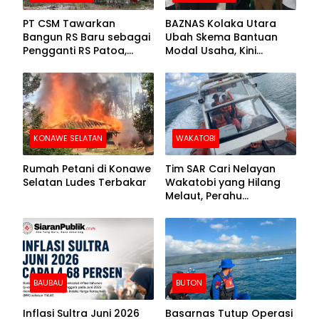
PT CSM Tawarkan
BAZNAS Kolaka Utara
Bangun RS Baru sebagai
Ubah Skema Bantuan
Pengganti RS Patoa,
Modal Usaha, Kini
Begini Respons Sekda
Disalurkan dalam Bentuk
Kolut
Barang Senilai Rp419,5
Juta
KONAWE SELATAN
WAKATOBI
Rumah Petani di Konawe
Tim SAR Cari Nelayan
Selatan Ludes Terbakar
Wakatobi yang Hilang
Melaut, Perahu
Ditemukan Mengapung
Kemasukan Air
BAUBAU
BUTON
Inflasi Sultra Juni 2026
Basarnas Tutup Operasi