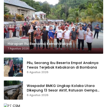
Harapan Itu Bernama Kemah Rakyat
7 Agustus 2026
Pilu, Seorang Ibu Beserta Empat Anaknya
Tewas Terjebak Kebakaran di Bombana
6 Agustus 2026
Waspada! BMKG Ungkap Kolaka Utara
Dikepung 13 Sesar Aktif, Ratusan Gempa
Sudah Terekam
6 Agustus 2026