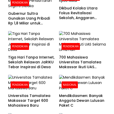
PENDIDIKAN
Dikbud Kolaka Utara
Fokus Revitalisasi
Gubernur Sultra
Sekolah, Anggaran
Gunakan Uang Pribadi
Diproyeksikan Rp30
Rp 1,8 Miliar untuk
Miliar
Beasiswa Mahasiswa,
Pendaftaran Segera
Dibuka
PENDIDIKAN
PENDIDIKAN
Tiga Hari Tanpa Internet,
700 Mahasiswa
Sekolah Relawan JaRIKU
Universitas Tamalatea
Tebar Inspirasi di Desa
Makassar Ikuti UAS
Selama Lima Hari
PENDIDIKAN
NASIONAL
Universitas Tamalatea
Mendikdasmen: Banyak
Makassar Target 600
Anggota Dewan Lulusan
Mahasiswa Baru
Paket C