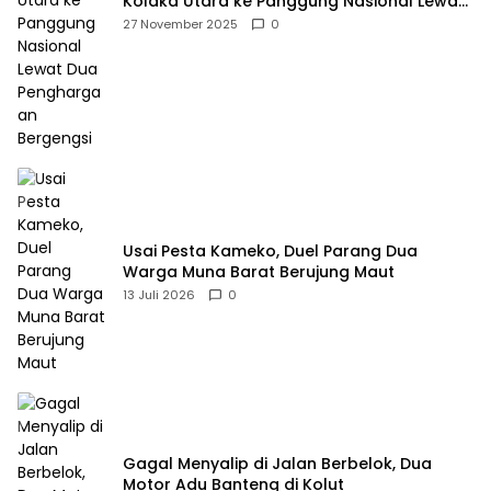
Kolaka Utara ke Panggung Nasional Lewat
Dua Penghargaan Bergengsi
27 November 2025
0
Usai Pesta Kameko, Duel Parang Dua
Warga Muna Barat Berujung Maut
13 Juli 2026
0
Gagal Menyalip di Jalan Berbelok, Dua
Motor Adu Banteng di Kolut