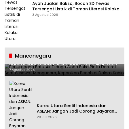
Ayah Jualan Bakso, Bocah SD Tewas
Tersengat Listrik di Taman Literasi Kolaka
Utara
3 Agustus 2026
Mancanegara
Penumpang Batik Air Diduga Coba Buka Pintu
Darurat Saat Pesawat Mengudara, Kepanikan Pecah
di Dalam Kabin
7 Agustus 2026
Korea Utara Sentil Indonesia dan
ASEAN: Jangan Jadi Corong Bayaran
Amerika Serikat
29 Juli 2026