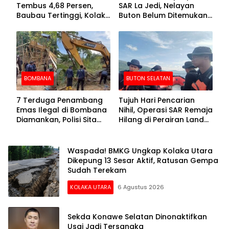
Tembus 4,68 Persen,
SAR La Jedi, Nelayan
Baubau Tertinggi, Kolaka
Buton Belum Ditemukan
Posisi Kedua
Setelah Sepekan Dicari
BOMBANA
BUTON SELATAN
7 Terduga Penambang
Tujuh Hari Pencarian
Emas Ilegal di Bombana
Nihil, Operasi SAR Remaja
Diamankan, Polisi Sita
Hilang di Perairan Lande
Mesin Dompeng hingga
Buton Selatan Dihentikan
Crusher
Waspada! BMKG Ungkap Kolaka Utara
Dikepung 13 Sesar Aktif, Ratusan Gempa
Sudah Terekam
KOLAKA UTARA
6 Agustus 2026
Sekda Konawe Selatan Dinonaktifkan
Usai Jadi Tersangka