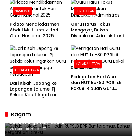
NASIONAL
PENDIDIKAN
Pidato Mendikdasmen
Guru Harus Fokus
Abdul Mu’ti untuk Hari
Mengajar, Bukan
Guru Nasional 2025
Disibukkan Administrasi
KOLAKA UTARA
KOLAKA UTARA
Peringatan Hari Guru
dan HUT ke-80 PGRI di
Dari Kisah Jepang ke
Pakue: Ribuan Guru
Lapangan Lalume: Pj
Bakal Sesaki Lalume!
Sekda Kolut Ingatkan
Guru sebagai
Penyangga Peradaban
Ragam
Sekda Kolaka Utara Hadiri RUPSLB BPR Bahteramas,
Bahas Pergantian Direksi
25 Februari 2026
0