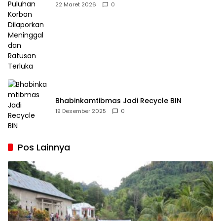
Dilaporkan Meninggal dan Ratusan Terluka
22 Maret 2026
0
Bhabinkamtibmas Jadi Recycle BIN
19 Desember 2025
0
Pos Lainnya