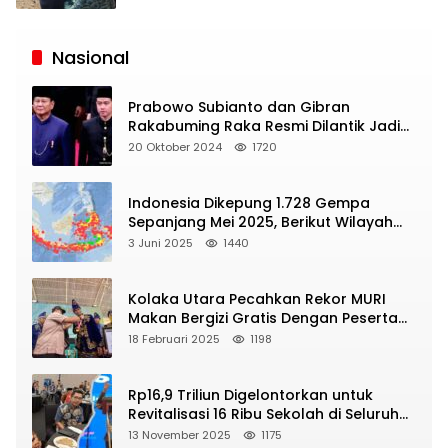
Siaran
Publik
Nasional
Prabowo Subianto dan Gibran
Rakabuming Raka Resmi Dilantik Jadi
Presiden dan Wapres RI
20 Oktober 2024
1720
Indonesia Dikepung 1.728 Gempa
Sepanjang Mei 2025, Berikut Wilayah
Yang Intens Diguncang!
3 Juni 2025
1440
Kolaka Utara Pecahkan Rekor MURI
Makan Bergizi Gratis Dengan Peserta
Terbanyak
18 Februari 2025
1198
Rp16,9 Triliun Digelontorkan untuk
Revitalisasi 16 Ribu Sekolah di Seluruh
Indonesia
13 November 2025
1175