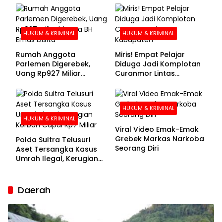
Buronan Segera
Menyerahkan Diri
HUKUM & KRIMINAL
HUKUM & KRIMINAL
Rumah Anggota
Miris! Empat Pelajar
Parlemen Digerebek,
Diduga Jadi Komplotan
Uang Rp927 Miliar
Curanmor Lintas
hingga BH Emas Disita
Kabupaten
HUKUM & KRIMINAL
HUKUM & KRIMINAL
Viral Video Emak-Emak
Grebek Markas Narkoba
Polda Sultra Telusuri
Seorang Diri
Aset Tersangka Kasus
Umrah Ilegal, Kerugian
Korban Capai Rp7 Miliar
Daerah