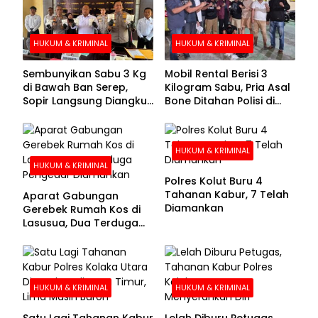
HUKUM & KRIMINAL
HUKUM & KRIMINAL
Sembunyikan Sabu 3 Kg
Mobil Rental Berisi 3
di Bawah Ban Serep,
Kilogram Sabu, Pria Asal
Sopir Langsung Diangkut
Bone Ditahan Polisi di
Polisi
Kolaka
HUKUM & KRIMINAL
HUKUM & KRIMINAL
Polres Kolut Buru 4
Tahanan Kabur, 7 Telah
Aparat Gabungan
Diamankan
Gerebek Rumah Kos di
Lasusua, Dua Terduga
Pengedar Diamankan
HUKUM & KRIMINAL
HUKUM & KRIMINAL
Satu Lagi Tahanan Kabur
Lelah Diburu Petugas,