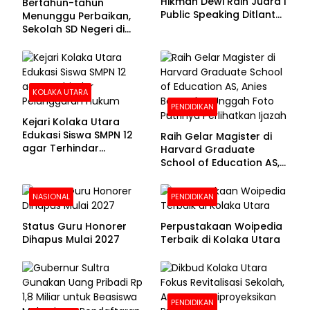
Hikmah Dewi Raih Juara I
Bertahun-tahun
Public Speaking Ditlantas
Menunggu Perbaikan,
Polda Sultra pada
Sekolah SD Negeri di
Puncak Hari
Kolaka Utara Masih
Bhayangkara ke-80
Beralas Tanah dan
Dinding Bolong-bolong
KOLAKA UTARA
PENDIDIKAN
Kejari Kolaka Utara
Edukasi Siswa SMPN 12
Raih Gelar Magister di
agar Terhindar
Harvard Graduate
Pelanggaran Hukum
School of Education AS,
Anies Baswedan Unggah
Foto Putrinya Perlihatkan
NASIONAL
PENDIDIKAN
Ijazah
Status Guru Honorer
Perpustakaan Woipedia
Dihapus Mulai 2027
Terbaik di Kolaka Utara
PENDIDIKAN