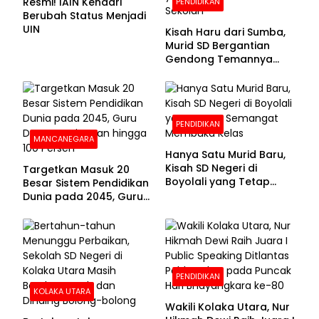
Resmi! IAIN Kendari
PENDIDIKAN
Berubah Status Menjadi
UIN
Kisah Haru dari Sumba,
Murid SD Bergantian
Gendong Temannya
yang Difabel Demi Bisa
Sekolah
PENDIDIKAN
MANCANEGARA
Hanya Satu Murid Baru,
Kisah SD Negeri di
Targetkan Masuk 20
Boyolali yang Tetap
Besar Sistem Pendidikan
Semangat Membuka
Dunia pada 2045, Guru
Kelas
Dapat Tunjangan hingga
100 Persen
PENDIDIKAN
KOLAKA UTARA
Wakili Kolaka Utara, Nur