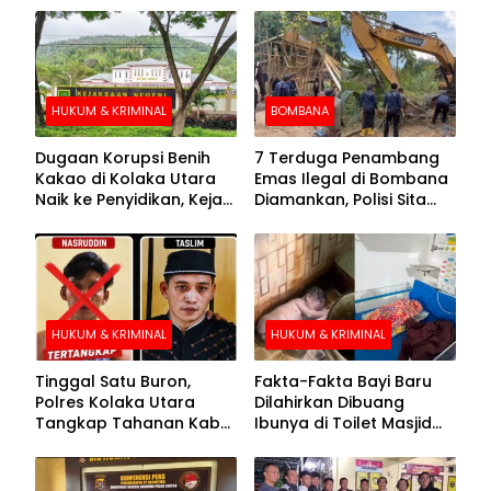
HUKUM & KRIMINAL
BOMBANA
Dugaan Korupsi Benih
7 Terduga Penambang
Kakao di Kolaka Utara
Emas Ilegal di Bombana
Naik ke Penyidikan, Kejari
Diamankan, Polisi Sita
Periksa Sejumlah Pihak
Mesin Dompeng hingga
Crusher
HUKUM & KRIMINAL
HUKUM & KRIMINAL
Tinggal Satu Buron,
Fakta-Fakta Bayi Baru
Polres Kolaka Utara
Dilahirkan Dibuang
Tangkap Tahanan Kabur
Ibunya di Toilet Masjid
ke-10 di Hari ke-21
Kolaka Utara
Pengejaran