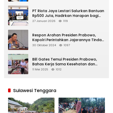
PT Riota Jaya Lestari Salurkan Bantuan
Rp500 Juta, Hadirkan Harapan bagi
Korban Bencana di Sumatera
27 Januari 2026
1119
Respon Arahan Presiden Prabowo,
Kapolri Perintahkan Jajarannya Tindak
Tegas Pelaku Judi Online
30 Oktober 2024
1097
Bill Gates Temui Presiden Prabowo,
Bahas Kerja Sama Kesehatan dan
Program Makan Bergizi Gratis
11 Mei 2025
1012
Sulawesi Tenggara