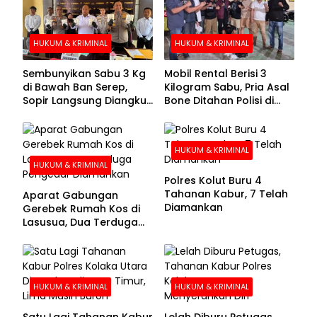
HUKUM & KRIMINAL
HUKUM & KRIMINAL
Sembunyikan Sabu 3 Kg
Mobil Rental Berisi 3
di Bawah Ban Serep,
Kilogram Sabu, Pria Asal
Sopir Langsung Diangkut
Bone Ditahan Polisi di
Polisi
Kolaka
HUKUM & KRIMINAL
HUKUM & KRIMINAL
Polres Kolut Buru 4
Tahanan Kabur, 7 Telah
Aparat Gabungan
Diamankan
Gerebek Rumah Kos di
Lasusua, Dua Terduga
Pengedar Diamankan
HUKUM & KRIMINAL
HUKUM & KRIMINAL
Satu Lagi Tahanan Kabur
Lelah Diburu Petugas,