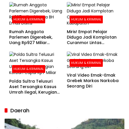
Buronan Segera
Menyerahkan Diri
HUKUM & KRIMINAL
HUKUM & KRIMINAL
Rumah Anggota
Miris! Empat Pelajar
Parlemen Digerebek,
Diduga Jadi Komplotan
Uang Rp927 Miliar
Curanmor Lintas
hingga BH Emas Disita
Kabupaten
HUKUM & KRIMINAL
HUKUM & KRIMINAL
Viral Video Emak-Emak
Grebek Markas Narkoba
Polda Sultra Telusuri
Seorang Diri
Aset Tersangka Kasus
Umrah Ilegal, Kerugian
Korban Capai Rp7 Miliar
Daerah