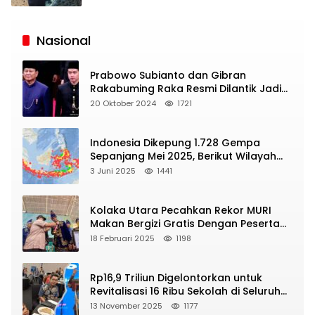
Siaran
Publik
Nasional
Prabowo Subianto dan Gibran
Rakabuming Raka Resmi Dilantik Jadi
Presiden dan Wapres RI
20 Oktober 2024
1721
Indonesia Dikepung 1.728 Gempa
Sepanjang Mei 2025, Berikut Wilayah
Yang Intens Diguncang!
3 Juni 2025
1441
Kolaka Utara Pecahkan Rekor MURI
Makan Bergizi Gratis Dengan Peserta
Terbanyak
18 Februari 2025
1198
Rp16,9 Triliun Digelontorkan untuk
Revitalisasi 16 Ribu Sekolah di Seluruh
Indonesia
13 November 2025
1177