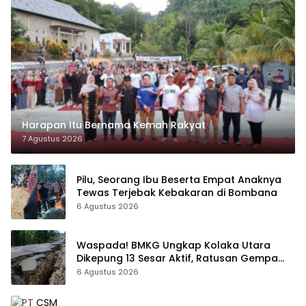
Harapan Itu Bernama Kemah Rakyat
7 Agustus 2026
Pilu, Seorang Ibu Beserta Empat Anaknya
Tewas Terjebak Kebakaran di Bombana
6 Agustus 2026
Waspada! BMKG Ungkap Kolaka Utara
Dikepung 13 Sesar Aktif, Ratusan Gempa
Sudah Terekam
6 Agustus 2026