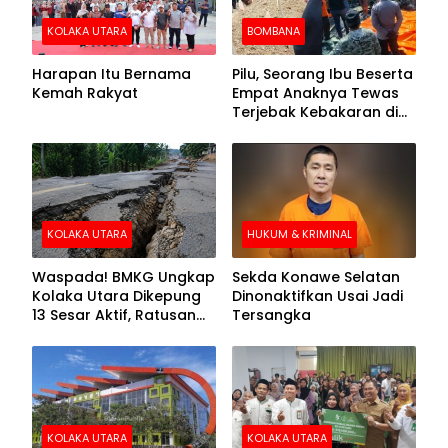
KOLAKA UTARA
BOMBANA
Harapan Itu Bernama
Pilu, Seorang Ibu Beserta
Kemah Rakyat
Empat Anaknya Tewas
Terjebak Kebakaran di
Bombana
KOLAKA UTARA
HUKUM & KRIMINAL
Waspada! BMKG Ungkap
Sekda Konawe Selatan
Kolaka Utara Dikepung
Dinonaktifkan Usai Jadi
13 Sesar Aktif, Ratusan
Tersangka
Gempa Sudah Terekam
KOLAKA UTARA
KOLAKA UTARA