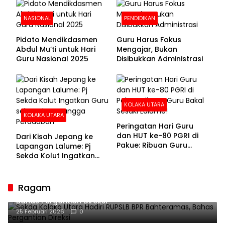
NASIONAL
PENDIDIKAN
Pidato Mendikdasmen
Guru Harus Fokus
Abdul Mu’ti untuk Hari
Mengajar, Bukan
Guru Nasional 2025
Disibukkan Administrasi
KOLAKA UTARA
KOLAKA UTARA
Peringatan Hari Guru
dan HUT ke-80 PGRI di
Dari Kisah Jepang ke
Pakue: Ribuan Guru
Lapangan Lalume: Pj
Bakal Sesaki Lalume!
Sekda Kolut Ingatkan
Guru sebagai
Penyangga Peradaban
Ragam
Sekda Kolaka Utara Hadiri RUPSLB BPR Bahteramas,
Bahas Pergantian Direksi
25 Februari 2026
0