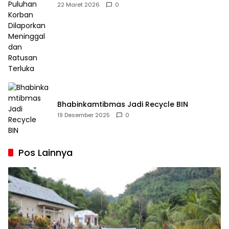
Dilaporkan Meninggal dan Ratusan Terluka
22 Maret 2026
0
Bhabinkamtibmas Jadi Recycle BIN
19 Desember 2025
0
Pos Lainnya