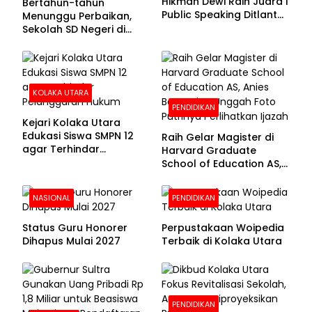
Hikmah Dewi Raih Juara I
Bertahun-tahun
Public Speaking Ditlantas
Menunggu Perbaikan,
Polda Sultra pada
Sekolah SD Negeri di
Puncak Hari
Kolaka Utara Masih
Bhayangkara ke-80
Beralas Tanah dan
Dinding Bolong-bolong
KOLAKA UTARA
PENDIDIKAN
Kejari Kolaka Utara
Edukasi Siswa SMPN 12
Raih Gelar Magister di
agar Terhindar
Harvard Graduate
Pelanggaran Hukum
School of Education AS,
Anies Baswedan Unggah
Foto Putrinya Perlihatkan
NASIONAL
PENDIDIKAN
Ijazah
Status Guru Honorer
Perpustakaan Woipedia
Dihapus Mulai 2027
Terbaik di Kolaka Utara
PENDIDIKAN