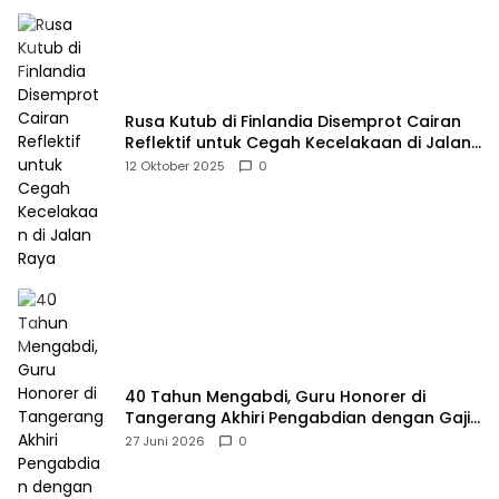
Rusa Kutub di Finlandia Disemprot Cairan
Reflektif untuk Cegah Kecelakaan di Jalan
Raya
12 Oktober 2025
0
40 Tahun Mengabdi, Guru Honorer di
Tangerang Akhiri Pengabdian dengan Gaji
Rp414 Ribu
27 Juni 2026
0