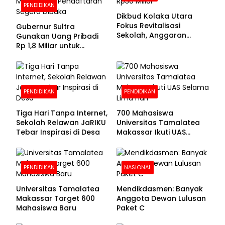
PENDIDIKAN
Dikbud Kolaka Utara
Fokus Revitalisasi
Gubernur Sultra
Sekolah, Anggaran
Gunakan Uang Pribadi
Diproyeksikan Rp30
Rp 1,8 Miliar untuk
Miliar
Beasiswa Mahasiswa,
Pendaftaran Segera
Dibuka
PENDIDIKAN
PENDIDIKAN
Tiga Hari Tanpa Internet,
700 Mahasiswa
Sekolah Relawan JaRIKU
Universitas Tamalatea
Tebar Inspirasi di Desa
Makassar Ikuti UAS
Selama Lima Hari
PENDIDIKAN
NASIONAL
Universitas Tamalatea
Mendikdasmen: Banyak
Makassar Target 600
Anggota Dewan Lulusan
Mahasiswa Baru
Paket C