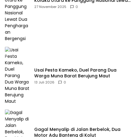
Kolaka Utara ke Panggung Nasional Lewat
Dua Penghargaan Bergengsi
27 November 2025
0
Usai Pesta Kameko, Duel Parang Dua
Warga Muna Barat Berujung Maut
13 Juli 2026
0
Gagal Menyalip di Jalan Berbelok, Dua
Motor Adu Banteng di Kolut