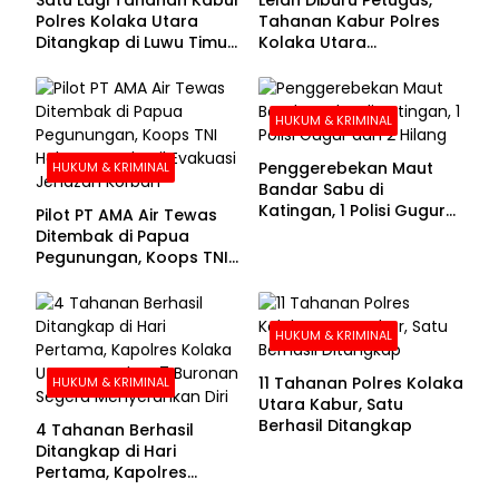
Polres Kolaka Utara
Tahanan Kabur Polres
Ditangkap di Luwu Timur,
Kolaka Utara
Lima Masih Buron
Menyerahkan Diri
HUKUM & KRIMINAL
Penggerebekan Maut
HUKUM & KRIMINAL
Bandar Sabu di
Katingan, 1 Polisi Gugur
Pilot PT AMA Air Tewas
dan 2 Hilang
Ditembak di Papua
Pegunungan, Koops TNI
Habema Berhasil
Evakuasi Jenazah
Korban
HUKUM & KRIMINAL
11 Tahanan Polres Kolaka
HUKUM & KRIMINAL
Utara Kabur, Satu
Berhasil Ditangkap
4 Tahanan Berhasil
Ditangkap di Hari
Pertama, Kapolres
Kolaka Utara Sarankan 7