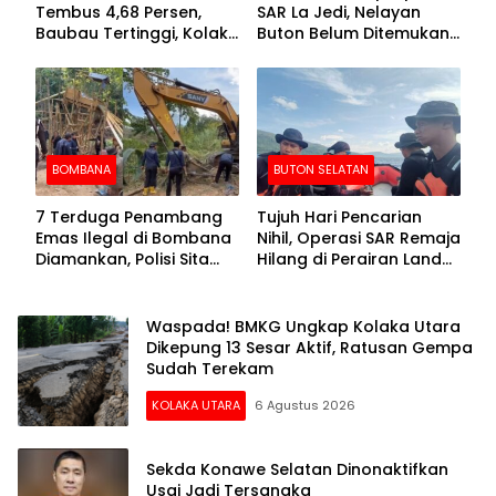
Tembus 4,68 Persen,
SAR La Jedi, Nelayan
Baubau Tertinggi, Kolaka
Buton Belum Ditemukan
Posisi Kedua
Setelah Sepekan Dicari
BOMBANA
BUTON SELATAN
7 Terduga Penambang
Tujuh Hari Pencarian
Emas Ilegal di Bombana
Nihil, Operasi SAR Remaja
Diamankan, Polisi Sita
Hilang di Perairan Lande
Mesin Dompeng hingga
Buton Selatan Dihentikan
Crusher
Waspada! BMKG Ungkap Kolaka Utara
Dikepung 13 Sesar Aktif, Ratusan Gempa
Sudah Terekam
KOLAKA UTARA
6 Agustus 2026
Sekda Konawe Selatan Dinonaktifkan
Usai Jadi Tersangka