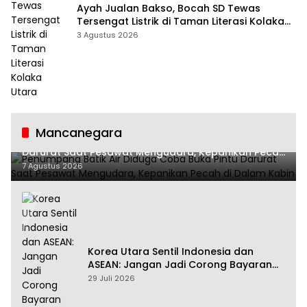
Ayah Jualan Bakso, Bocah SD Tewas
Tersengat Listrik di Taman Literasi Kolaka
Utara
3 Agustus 2026
Mancanegara
Penumpang Batik Air Diduga Coba Buka Pintu
Darurat Saat Pesawat Mengudara, Kepanikan Pecah
di Dalam Kabin
7 Agustus 2026
Korea Utara Sentil Indonesia dan
ASEAN: Jangan Jadi Corong Bayaran
Amerika Serikat
29 Juli 2026