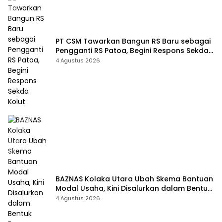
PT CSM Tawarkan Bangun RS Baru sebagai
Pengganti RS Patoa, Begini Respons Sekda
Kolut
4 Agustus 2026
BAZNAS Kolaka Utara Ubah Skema Bantuan
Modal Usaha, Kini Disalurkan dalam Bentuk
Barang Senilai Rp419,5 Juta
4 Agustus 2026