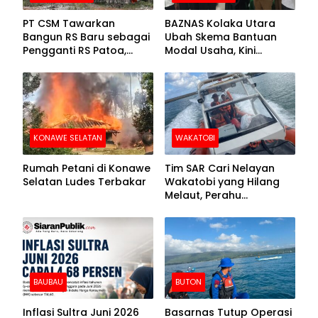
PT CSM Tawarkan
BAZNAS Kolaka Utara
Bangun RS Baru sebagai
Ubah Skema Bantuan
Pengganti RS Patoa,
Modal Usaha, Kini
Begini Respons Sekda
Disalurkan dalam Bentuk
Kolut
Barang Senilai Rp419,5
Juta
KONAWE SELATAN
WAKATOBI
Rumah Petani di Konawe
Tim SAR Cari Nelayan
Selatan Ludes Terbakar
Wakatobi yang Hilang
Melaut, Perahu
Ditemukan Mengapung
Kemasukan Air
BAUBAU
BUTON
Inflasi Sultra Juni 2026
Basarnas Tutup Operasi