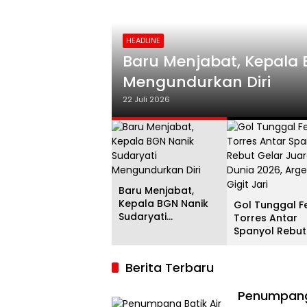
HEADLINE
i
Gol Tunggal Ferran Torr
Juara Dunia 2026, Argent
20 Juli 2026
Baru Menjabat,
Kepala BGN Nanik
Gol Tunggal F
Sudaryati
Torres Antar
Mengundurkan Diri
Spanyol Rebut
Gelar Juara D
2026, Argenti
Berita Terbaru
Gigit Jari
Penumpang 