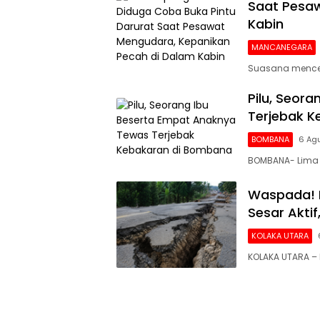
Saat Pesaw
Kabin
MANCANEGARA
Suasana mencek
Pilu, Seor
Terjebak 
BOMBANA
6 Ag
BOMBANA- Lima 
Waspada! 
Sesar Akti
KOLAKA UTARA
KOLAKA UTARA – 
Siaran
Publik