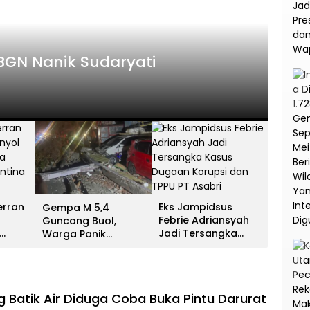
HEADLI
es Antar Spanyol Rebut Gelar
Gem
ina Gigit Jari
Men
13 Juli 
erran
Eks Jampidsus
Gempa M 5,4
Febrie Adriansyah
Guncang Buol,
Jadi Tersangka
Warga Panik
unia
Kasus Dugaan
Menyelamatkan Diri
na
Korupsi dan TPPU PT
ke Gunung
Asabri
Batik Air Diduga Coba Buka Pintu Darurat