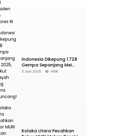
Presiden dan Wapres RI
NE
pa M 5,4 Guncang Buol, Warga Panik
yelamatkan Diri ke Gunung
2026
Indonesia Dikepung 1.728
Gempa Sepanjang Mei
2025, Berikut Wilayah Yang
3 Juni 2025
1438
Intens Diguncang!
Kolaka Utara Pecahkan