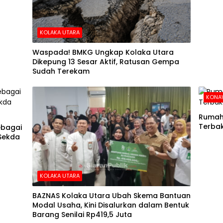
KOLAKA UTARA
Waspada! BMKG Ungkap Kolaka Utara
Dikepung 13 Sesar Aktif, Ratusan Gempa
Sudah Terekam
KONA
Rumah 
Terba
ebagai
 Sekda
KOLAKA UTARA
BAZNAS Kolaka Utara Ubah Skema Bantuan
Modal Usaha, Kini Disalurkan dalam Bentuk
Barang Senilai Rp419,5 Juta