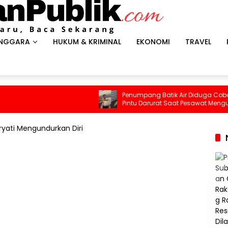
ENGGARA
HUKUM & KRIMINAL
EKONOMI
TRAVEL
Penumpang Batik Air Diduga Coba Buka
Pintu Darurat Saat Pesawat Mengudara,
Kepanikan Pecah di Dalam Kabin