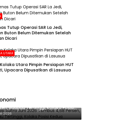
N
as Tutup Operasi SAR La Jedi,
n Buton Belum Ditemukan Setelah
n Dicari
A UTARA
Kolaka Utara Pimpin Persiapan HUT
RI, Upacara Dipusatkan di Lasusua
konomi
lasi Sultra Juni 2026 Tembus 4,68
sen, Baubau Tertinggi, Kolaka Posisi
dua
uli 2026