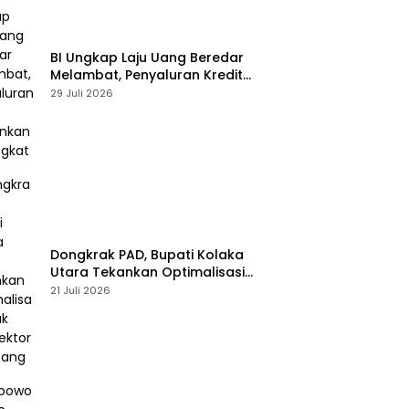
BI Ungkap Laju Uang Beredar
Melambat, Penyaluran Kredit
Perbankan Meningkat
29 Juli 2026
Dongkrak PAD, Bupati Kolaka
Utara Tekankan Optimalisasi
Pajak dan Sektor Tambang
21 Juli 2026