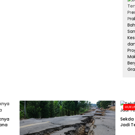
HUKUM
aknya
Sekda 
ana
Jadi T