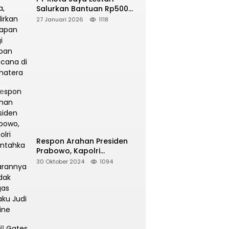
Salurkan Bantuan Rp500
Juta, Hadirkan Harapan
27 Januari 2026
1118
bagi Korban Bencana di
Sumatera
Respon Arahan Presiden
Prabowo, Kapolri
Perintahkan Jajarannya
30 Oktober 2024
1094
Tindak Tegas Pelaku Judi
Online