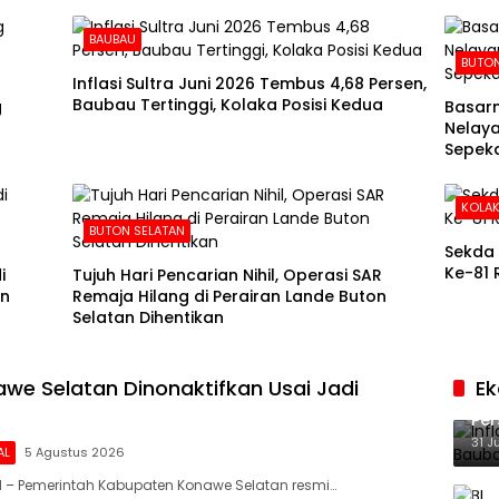
BAUBAU
BUTO
Inflasi Sultra Juni 2026 Tembus 4,68 Persen,
Baubau Tertinggi, Kolaka Posisi Kedua
g
Basarn
Nelaya
Sepeka
KOLAK
BUTON SELATAN
Sekda 
Ke-81 
i
Tujuh Hari Pencarian Nihil, Operasi SAR
in
Remaja Hilang di Perairan Lande Buton
Selatan Dihentikan
we Selatan Dinonaktifkan Usai Jadi
E
Inf
Per
Ke
31 J
AL
5 Agustus 2026
 – Pemerintah Kabupaten Konawe Selatan resmi…