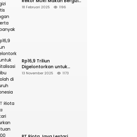
Rekor MURI Makan Bergizi
Gratis Dengan Peserta
18 Februari 2025
1196
Terbanyak
Rp16,9 Triliun
Digelontorkan untuk
Revitalisasi 16 Ribu Sekolah
13 November 2025
1173
di Seluruh Indonesia
PT Riota Jaya Lestari