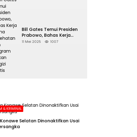
Bill Gates Temui Presiden
Prabowo, Bahas Kerja
Sama Kesehatan dan
11 Mei 2025
1007
Program Makan Bergizi
Gratis
 & KRIMINAL
Konawe Selatan Dinonaktifkan Usai
ersangka