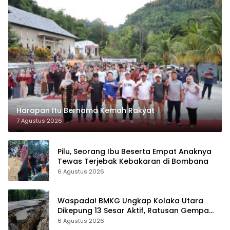
Harapan Itu Bernama Kemah Rakyat
7 Agustus 2026
Pilu, Seorang Ibu Beserta Empat Anaknya
Tewas Terjebak Kebakaran di Bombana
6 Agustus 2026
Waspada! BMKG Ungkap Kolaka Utara
Dikepung 13 Sesar Aktif, Ratusan Gempa
Sudah Terekam
6 Agustus 2026