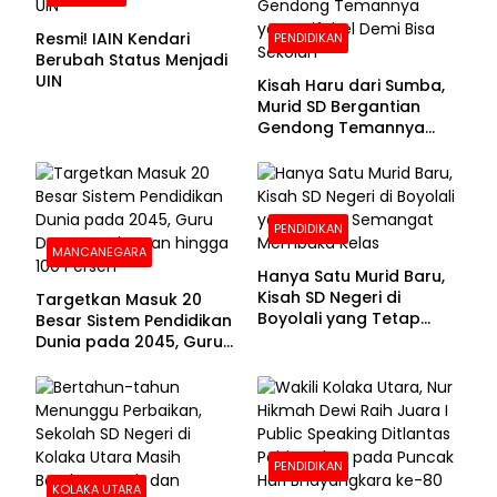
Resmi! IAIN Kendari
PENDIDIKAN
Berubah Status Menjadi
UIN
Kisah Haru dari Sumba,
Murid SD Bergantian
Gendong Temannya
yang Difabel Demi Bisa
Sekolah
PENDIDIKAN
MANCANEGARA
Hanya Satu Murid Baru,
Kisah SD Negeri di
Targetkan Masuk 20
Boyolali yang Tetap
Besar Sistem Pendidikan
Semangat Membuka
Dunia pada 2045, Guru
Kelas
Dapat Tunjangan hingga
100 Persen
PENDIDIKAN
KOLAKA UTARA