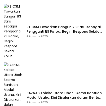
PT CSM Tawarkan Bangun RS Baru sebagai
Pengganti RS Patoa, Begini Respons Sekda
Kolut
4 Agustus 2026
BAZNAS Kolaka Utara Ubah Skema Bantuan
Modal Usaha, Kini Disalurkan dalam Bentuk
Barang Senilai Rp419,5 Juta
4 Agustus 2026