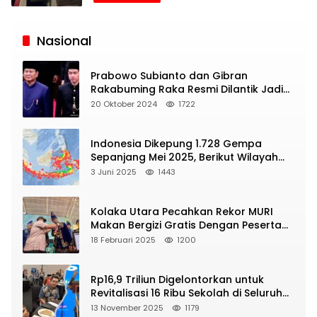
Siaran
Publik
Nasional
Prabowo Subianto dan Gibran
Rakabuming Raka Resmi Dilantik Jadi
Presiden dan Wapres RI
20 Oktober 2024
1722
Indonesia Dikepung 1.728 Gempa
Sepanjang Mei 2025, Berikut Wilayah
Yang Intens Diguncang!
3 Juni 2025
1443
Kolaka Utara Pecahkan Rekor MURI
Makan Bergizi Gratis Dengan Peserta
Terbanyak
18 Februari 2025
1200
Rp16,9 Triliun Digelontorkan untuk
Revitalisasi 16 Ribu Sekolah di Seluruh
Indonesia
13 November 2025
1179