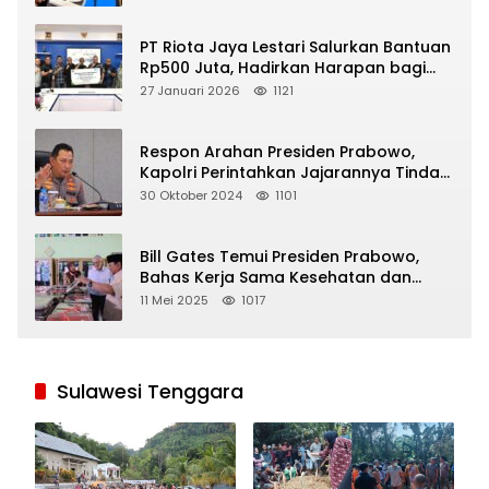
PT Riota Jaya Lestari Salurkan Bantuan
Rp500 Juta, Hadirkan Harapan bagi
Korban Bencana di Sumatera
27 Januari 2026
1121
Respon Arahan Presiden Prabowo,
Kapolri Perintahkan Jajarannya Tindak
Tegas Pelaku Judi Online
30 Oktober 2024
1101
Bill Gates Temui Presiden Prabowo,
Bahas Kerja Sama Kesehatan dan
Program Makan Bergizi Gratis
11 Mei 2025
1017
Sulawesi Tenggara