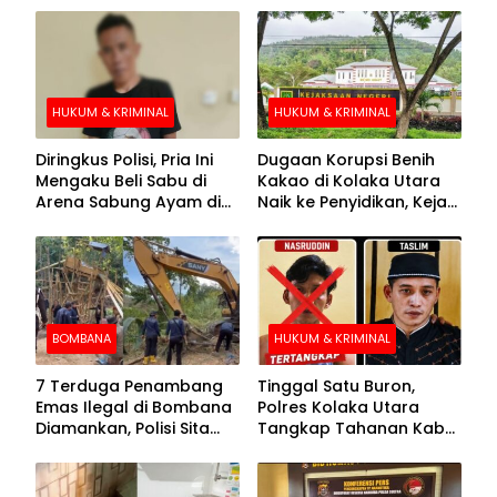
HUKUM & KRIMINAL
HUKUM & KRIMINAL
Diringkus Polisi, Pria Ini
Dugaan Korupsi Benih
Mengaku Beli Sabu di
Kakao di Kolaka Utara
Arena Sabung Ayam di
Naik ke Penyidikan, Kejari
Kolaka
Periksa Sejumlah Pihak
BOMBANA
HUKUM & KRIMINAL
7 Terduga Penambang
Tinggal Satu Buron,
Emas Ilegal di Bombana
Polres Kolaka Utara
Diamankan, Polisi Sita
Tangkap Tahanan Kabur
Mesin Dompeng hingga
ke-10 di Hari ke-21
Crusher
Pengejaran