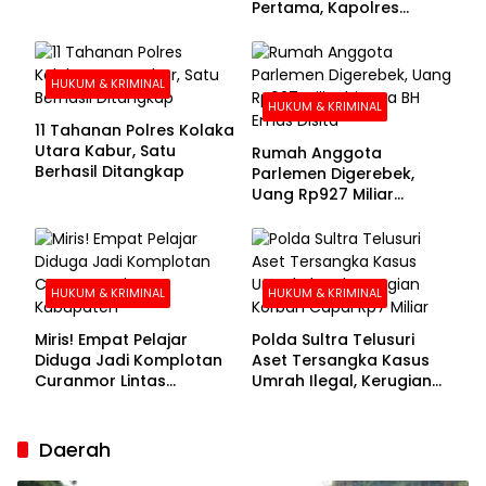
Pertama, Kapolres
Kolaka Utara Sarankan 7
Buronan Segera
Menyerahkan Diri
HUKUM & KRIMINAL
HUKUM & KRIMINAL
11 Tahanan Polres Kolaka
Utara Kabur, Satu
Rumah Anggota
Berhasil Ditangkap
Parlemen Digerebek,
Uang Rp927 Miliar
hingga BH Emas Disita
HUKUM & KRIMINAL
HUKUM & KRIMINAL
Miris! Empat Pelajar
Polda Sultra Telusuri
Diduga Jadi Komplotan
Aset Tersangka Kasus
Curanmor Lintas
Umrah Ilegal, Kerugian
Kabupaten
Korban Capai Rp7 Miliar
Daerah