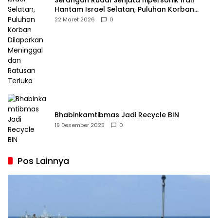
Serangan Rudal Senjata hipersonik Iran
Hantam Israel Selatan, Puluhan Korban
Dilaporkan Meninggal dan Ratusan Terluka
22 Maret 2026
0
Bhabinkamtibmas Jadi Recycle BIN
19 Desember 2025
0
Pos Lainnya