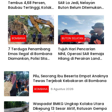
Tembus 4,68 Persen,
SAR La Jedi, Nelayan
Baubau Tertinggi, Kolaka
Buton Belum Ditemukan
Posisi Kedua
Setelah Sepekan Dicari
BOMBANA
BUTON SELATAN
7 Terduga Penambang
Tujuh Hari Pencarian
Emas Ilegal di Bombana
Nihil, Operasi SAR Remaja
Diamankan, Polisi Sita
Hilang di Perairan Lande
Mesin Dompeng hingga
Buton Selatan Dihentikan
Crusher
Pilu, Seorang Ibu Beserta Empat Anaknya
Tewas Terjebak Kebakaran di Bombana
BOMBANA
6 Agustus 2026
Waspada! BMKG Ungkap Kolaka Utara
Dikepung 13 Sesar Aktif, Ratusan Gempa