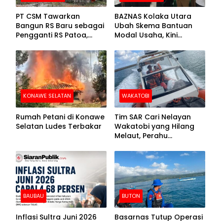
PT CSM Tawarkan
BAZNAS Kolaka Utara
Bangun RS Baru sebagai
Ubah Skema Bantuan
Pengganti RS Patoa,
Modal Usaha, Kini
Begini Respons Sekda
Disalurkan dalam Bentuk
Kolut
Barang Senilai Rp419,5
Juta
KONAWE SELATAN
WAKATOBI
Rumah Petani di Konawe
Tim SAR Cari Nelayan
Selatan Ludes Terbakar
Wakatobi yang Hilang
Melaut, Perahu
Ditemukan Mengapung
Kemasukan Air
BAUBAU
BUTON
Inflasi Sultra Juni 2026
Basarnas Tutup Operasi