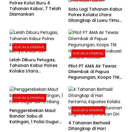
Polres Kolut Buru 4
Tahanan Kabur, 7 Telah
Satu Lagi Tahanan Kabur
Diamankan
Polres Kolaka Utara
Ditangkap di Luwu Timur,
Lima Masih Buron
HUKUM & KRIMINAL
HUKUM & KRIMINAL
Lelah Diburu Petugas,
Tahanan Kabur Polres
Pilot PT AMA Air Tewas
Kolaka Utara
Ditembak di Papua
Menyerahkan Diri
Pegunungan, Koops TNI
Habema Berhasil
Evakuasi Jenazah
Korban
HUKUM & KRIMINAL
Penggerebekan Maut
HUKUM & KRIMINAL
Bandar Sabu di
Katingan, 1 Polisi Gugur
4 Tahanan Berhasil
dan 2 Hilang
Ditangkap di Hari