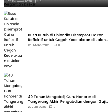
25 Februari 2026
0
Rusa Kutub di Finlandia Disemprot Cairan
Reflektif untuk Cegah Kecelakaan di Jalan
Raya
12 Oktober 2025
0
40 Tahun Mengabdi, Guru Honorer di
Tangerang Akhiri Pengabdian dengan Gaji
Rp414 Ribu
27 Juni 2026
0