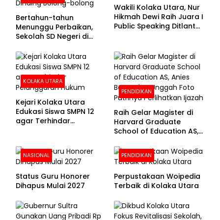
Wakili Kolaka Utara, Nur
Hikmah Dewi Raih Juara I
Bertahun-tahun
Public Speaking Ditlantas
Menunggu Perbaikan,
Polda Sultra pada
Sekolah SD Negeri di
Puncak Hari
Kolaka Utara Masih
Bhayangkara ke-80
Beralas Tanah dan
Dinding Bolong-bolong
KOLAKA UTARA
PENDIDIKAN
Kejari Kolaka Utara
Edukasi Siswa SMPN 12
Raih Gelar Magister di
agar Terhindar
Harvard Graduate
Pelanggaran Hukum
School of Education AS,
Anies Baswedan Unggah
Foto Putrinya Perlihatkan
NASIONAL
PENDIDIKAN
Ijazah
Status Guru Honorer
Perpustakaan Woipedia
Dihapus Mulai 2027
Terbaik di Kolaka Utara