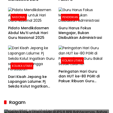
NASIONAL
PENDIDIKAN
Pidato Mendikdasmen
Guru Harus Fokus
Abdul Mu’ti untuk Hari
Mengajar, Bukan
Guru Nasional 2025
Disibukkan Administrasi
KOLAKA UTARA
KOLAKA UTARA
Peringatan Hari Guru
dan HUT ke-80 PGRI di
Dari Kisah Jepang ke
Pakue: Ribuan Guru
Lapangan Lalume: Pj
Bakal Sesaki Lalume!
Sekda Kolut Ingatkan
Guru sebagai
Penyangga Peradaban
Ragam
Sekda Kolaka Utara Hadiri RUPSLB BPR Bahteramas,
Bahas Pergantian Direksi