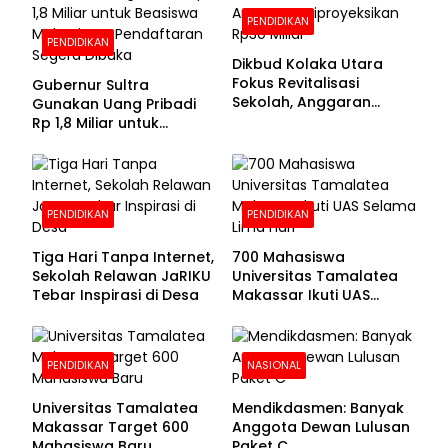
PENDIDIKAN
PENDIDIKAN
Dikbud Kolaka Utara
Fokus Revitalisasi
Gubernur Sultra
Sekolah, Anggaran
Gunakan Uang Pribadi
Diproyeksikan Rp30
Rp 1,8 Miliar untuk
Miliar
Beasiswa Mahasiswa,
Pendaftaran Segera
Dibuka
PENDIDIKAN
PENDIDIKAN
Tiga Hari Tanpa Internet,
700 Mahasiswa
Sekolah Relawan JaRIKU
Universitas Tamalatea
Tebar Inspirasi di Desa
Makassar Ikuti UAS
Selama Lima Hari
PENDIDIKAN
NASIONAL
Universitas Tamalatea
Mendikdasmen: Banyak
Makassar Target 600
Anggota Dewan Lulusan
Mahasiswa Baru
Paket C