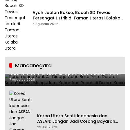
Ayah Jualan Bakso, Bocah SD Tewas
Tersengat Listrik di Taman Literasi Kolaka
Utara
3 Agustus 2026
Mancanegara
Penumpang Batik Air Diduga Coba Buka Pintu
Darurat Saat Pesawat Mengudara, Kepanikan Pecah
di Dalam Kabin
7 Agustus 2026
Korea Utara Sentil Indonesia dan
ASEAN: Jangan Jadi Corong Bayaran
Amerika Serikat
29 Juli 2026