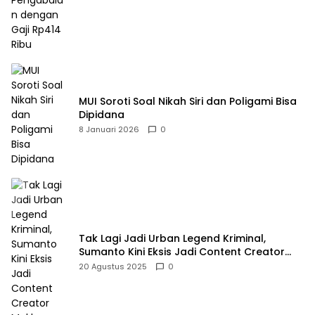
MUI Soroti Soal Nikah Siri dan Poligami Bisa
Dipidana
8 Januari 2026
0
Tak Lagi Jadi Urban Legend Kriminal,
Sumanto Kini Eksis Jadi Content Creator
Mukbang
20 Agustus 2025
0