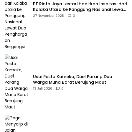
PT Riota Jaya Lestari Hadirkan Inspirasi dari
Kolaka Utara ke Panggung Nasional Lewat
Dua Penghargaan Bergengsi
27 November 2025
0
Usai Pesta Kameko, Duel Parang Dua
Warga Muna Barat Berujung Maut
13 Juli 2026
0