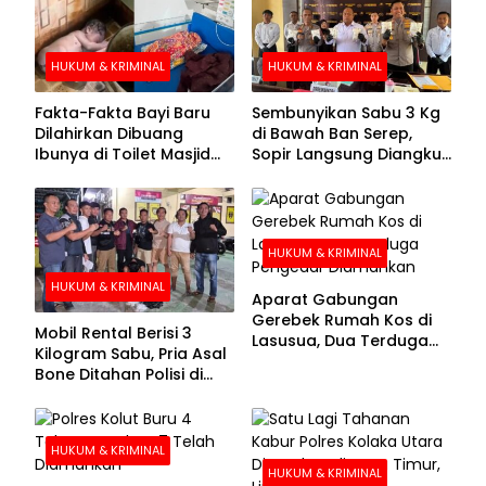
HUKUM & KRIMINAL
HUKUM & KRIMINAL
Fakta-Fakta Bayi Baru
Sembunyikan Sabu 3 Kg
Dilahirkan Dibuang
di Bawah Ban Serep,
Ibunya di Toilet Masjid
Sopir Langsung Diangkut
Kolaka Utara
Polisi
HUKUM & KRIMINAL
HUKUM & KRIMINAL
Aparat Gabungan
Gerebek Rumah Kos di
Mobil Rental Berisi 3
Lasusua, Dua Terduga
Kilogram Sabu, Pria Asal
Pengedar Diamankan
Bone Ditahan Polisi di
Kolaka
HUKUM & KRIMINAL
HUKUM & KRIMINAL