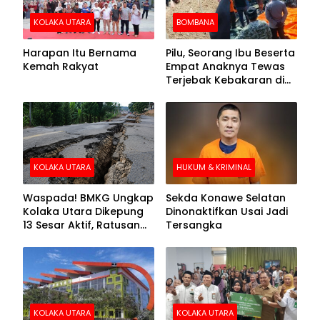
KOLAKA UTARA
BOMBANA
Harapan Itu Bernama
Pilu, Seorang Ibu Beserta
Kemah Rakyat
Empat Anaknya Tewas
Terjebak Kebakaran di
Bombana
KOLAKA UTARA
HUKUM & KRIMINAL
Waspada! BMKG Ungkap
Sekda Konawe Selatan
Kolaka Utara Dikepung
Dinonaktifkan Usai Jadi
13 Sesar Aktif, Ratusan
Tersangka
Gempa Sudah Terekam
KOLAKA UTARA
KOLAKA UTARA