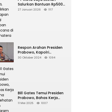
Salurkan Bantuan Rp500
Juta, Hadirkan Harapan
27 Januari 2026
1117
bagi Korban Bencana di
Sumatera
Respon Arahan Presiden
Prabowo, Kapolri
Perintahkan Jajarannya
30 Oktober 2024
1094
Tindak Tegas Pelaku Judi
Online
Bill Gates Temui Presiden
Prabowo, Bahas Kerja
Sama Kesehatan dan
11 Mei 2025
1007
Program Makan Bergizi