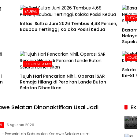
BAUBAU
BUTO
Inflasi Sultra Juni 2026 Tembus 4,68 Persen,
Baubau Tertinggi, Kolaka Posisi Kedua
g
Basarn
Nelaya
Sepeka
KOLAK
BUTON SELATAN
Sekda 
Ke-81 
i
Tujuh Hari Pencarian Nihil, Operasi SAR
in
Remaja Hilang di Perairan Lande Buton
Selatan Dihentikan
we Selatan Dinonaktifkan Usai Jadi
E
Inf
Per
Ke
31 J
AL
5 Agustus 2026
 – Pemerintah Kabupaten Konawe Selatan resmi…