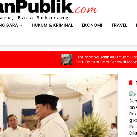
ENGGARA
HUKUM & KRIMINAL
EKONOMI
TRAVEL
Penumpang Batik Air Diduga Coba Buka
Pintu Darurat Saat Pesawat Mengudara,
Kepanikan Pecah di Dalam Kabin