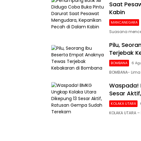
Saat Pesaw
Kabin
MANCANEGARA
Suasana mencek
Pilu, Seor
Terjebak 
BOMBANA
6 Ag
BOMBANA- Lima 
Waspada! 
Sesar Akti
KOLAKA UTARA
KOLAKA UTARA – 
Siaran
Publik