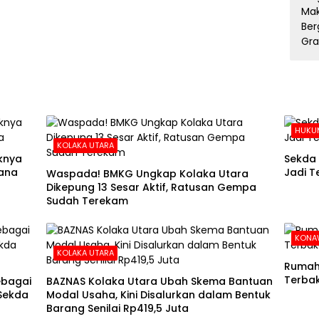
HUKUM
KOLAKA UTARA
aknya
Sekda 
ana
Jadi T
Waspada! BMKG Ungkap Kolaka Utara
Dikepung 13 Sesar Aktif, Ratusan Gempa
Sudah Terekam
KONA
KOLAKA UTARA
Rumah 
Terba
ebagai
BAZNAS Kolaka Utara Ubah Skema Bantuan
 Sekda
Modal Usaha, Kini Disalurkan dalam Bentuk
Barang Senilai Rp419,5 Juta