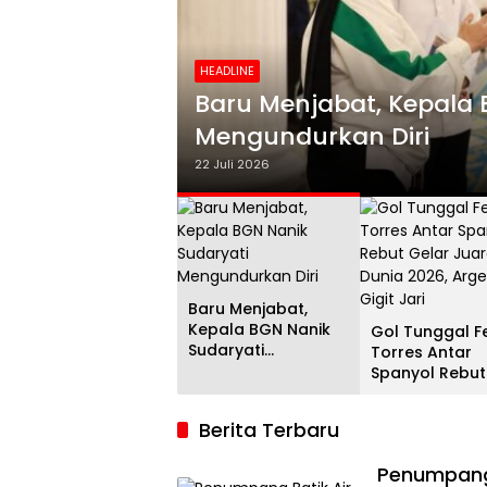
HEADLINE
i
Gol Tunggal Ferran Torr
Juara Dunia 2026, Argent
20 Juli 2026
Baru Menjabat,
Kepala BGN Nanik
Gol Tunggal F
Sudaryati
Torres Antar
Mengundurkan Diri
Spanyol Rebut
Gelar Juara D
2026, Argenti
Berita Terbaru
Gigit Jari
Penumpang 