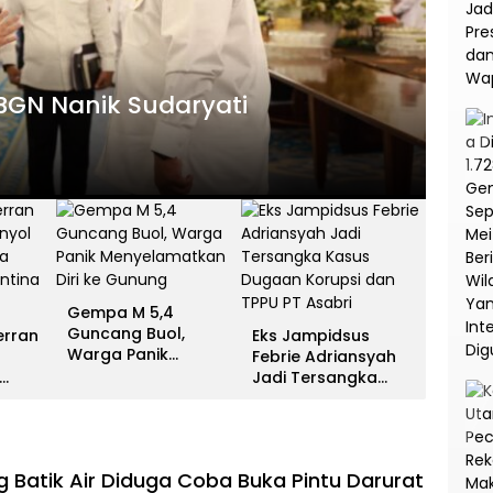
HEADLI
es Antar Spanyol Rebut Gelar
Gem
ina Gigit Jari
Men
13 Juli 
Gempa M 5,4
Guncang Buol,
erran
Eks Jampidsus
Warga Panik
Febrie Adriansyah
Menyelamatkan Diri
Jadi Tersangka
ke Gunung
unia
Kasus Dugaan
na
Korupsi dan TPPU PT
Asabri
Batik Air Diduga Coba Buka Pintu Darurat