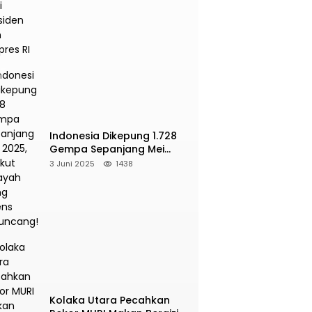
Presiden dan Wapres RI
NE
pa M 5,4 Guncang Buol, Warga Panik
yelamatkan Diri ke Gunung
2026
Indonesia Dikepung 1.728
Gempa Sepanjang Mei
2025, Berikut Wilayah Yang
3 Juni 2025
1438
Intens Diguncang!
Kolaka Utara Pecahkan