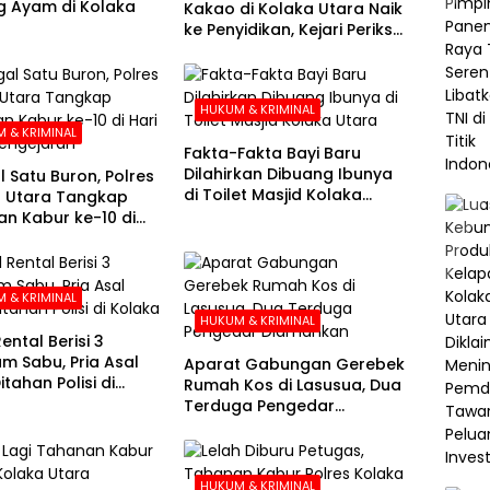
 Ayam di Kolaka
Kakao di Kolaka Utara Naik
ke Penyidikan, Kejari Periksa
Sejumlah Pihak
HUKUM & KRIMINAL
 & KRIMINAL
Fakta-Fakta Bayi Baru
Dilahirkan Dibuang Ibunya
l Satu Buron, Polres
di Toilet Masjid Kolaka
 Utara Tangkap
Utara
n Kabur ke-10 di
e-21 Pengejaran
 & KRIMINAL
HUKUM & KRIMINAL
ental Berisi 3
am Sabu, Pria Asal
Aparat Gabungan Gerebek
tahan Polisi di
Rumah Kos di Lasusua, Dua
a
Terduga Pengedar
Diamankan
HUKUM & KRIMINAL