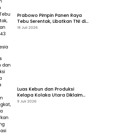
Prabowo Pimpin Panen Raya
Tebu Serentak, Libatkan TNI di
43 Titik Indonesia
18 Juli 2026
Luas Kebun dan Produksi
Kelapa Kolaka Utara Diklaim
Meningkat, Pemda Tawarkan
9 Juli 2026
Peluang Investasi