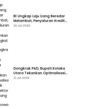
BI Ungkap Laju Uang Beredar
Melambat, Penyaluran Kredit
Perbankan Meningkat
29 Juli 2026
Dongkrak PAD, Bupati Kolaka
Utara Tekankan Optimalisasi
Pajak dan Sektor Tambang
21 Juli 2026