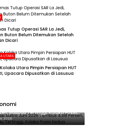
N
as Tutup Operasi SAR La Jedi,
n Buton Belum Ditemukan Setelah
n Dicari
A UTARA
Kolaka Utara Pimpin Persiapan HUT
RI, Upacara Dipusatkan di Lasusua
konomi
lasi Sultra Juni 2026 Tembus 4,68
sen, Baubau Tertinggi, Kolaka Posisi
dua
uli 2026