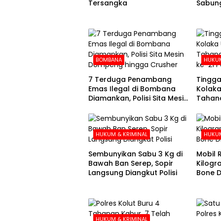
Tersangka
Sabung
BOMBANA
HUKUM
7 Terduga Penambang
Tingga
Emas Ilegal di Bombana
Kolaka
Diamankan, Polisi Sita Mesin
Tahana
Dompeng hingga Crusher
Hari k
HUKUM & KRIMINAL
HUKUM
Sembunyikan Sabu 3 Kg di
Mobil R
Bawah Ban Serep, Sopir
Kilogr
Langsung Diangkut Polisi
Bone Di
Kolak
HUKUM & KRIMINAL