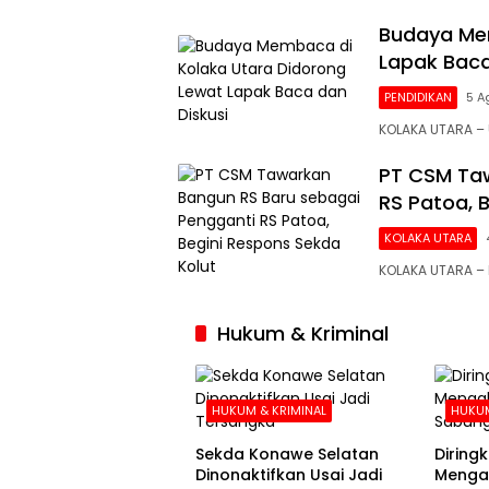
Budaya Mem
Lapak Baca
PENDIDIKAN
5 A
KOLAKA UTARA 
PT CSM Taw
RS Patoa, 
KOLAKA UTARA
KOLAKA UTARA –
Hukum & Kriminal
HUKUM & KRIMINAL
HUKUM
Sekda Konawe Selatan
Diringku
Dinonaktifkan Usai Jadi
Mengak