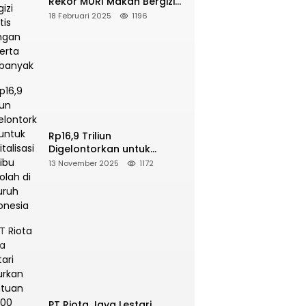
Rekor MURI Makan Bergizi
Gratis Dengan Peserta
18 Februari 2025
1196
Terbanyak
Rp16,9 Triliun
Digelontorkan untuk
Revitalisasi 16 Ribu Sekolah
13 November 2025
1172
di Seluruh Indonesia
PT Riota Jaya Lestari