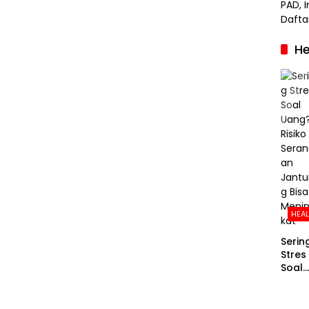
He
HEA
Serin
Stres
Soal
Uang
Risiko
Sera