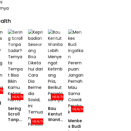
alth
LTH
HEALTH
HEALTH
g
Sering
Bau
HEALTH
Scroll
Kentut
?
Tanpa
Wanita
Menke
HEALTH
Sadar?
Lebih
s Budi
ng
Ternya
Menye