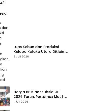
Luas Kebun dan Produksi
Kelapa Kolaka Utara Diklaim
Meningkat, Pemda Tawarkan
9 Juli 2026
Peluang Investasi
Harga BBM Nonsubsidi Juli
2026 Turun, Pertamax Masih
Bertahan Rp16.250 per Liter
1 Juli 2026