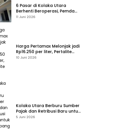
6 Pasar di Kolaka Utara
Berhenti Beroperasi, Pemda
Susun Skema Baru Pulihkan
11 Juni 2026
Perdagangan
Harga Pertamax Melonjak jadi
Rp16.250 per liter, Pertalite
Tetap
10 Juni 2026
Kolaka Utara Berburu Sumber
Pajak dan Retribusi Baru untuk
Menopang PAD, Ini Daftarnya
5 Juni 2026