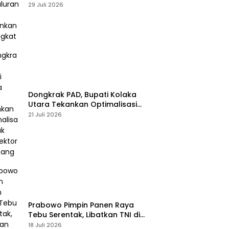
Perbankan Meningkat
29 Juli 2026
Dongkrak PAD, Bupati Kolaka
Utara Tekankan Optimalisasi
Pajak dan Sektor Tambang
21 Juli 2026
Prabowo Pimpin Panen Raya
Tebu Serentak, Libatkan TNI di
43 Titik Indonesia
18 Juli 2026