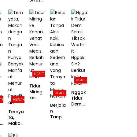
Stres
Damp
Pintar
an
denga
ak dan
dan
Risiko
n
Risikon
Panjan
Kanker
Tenan
ya
g
Akibat
g:
Menur
Umur,
Obesit
Studi
ut
Ini
as
Ungka
Riset
Penjela
Hingga
p
san
Separu
Kekuat
Ilmiah
h
an
nya!
Proble
m-
Focuse
HEALTH
d
HEALTH
Copin
Tidur
g
Miring
Nggak
HEALTH
ke
Tidur
LTH
HEALTH
Kanan,
Demi
Berjala
Sehat
Scroll
n
Ternya
Versi
TikTok,
Tanpa
ta,
Medis,
Worth
Alas
:
Makan
Berkah
It
Kaki,
n
denga
Menur
Nggak
Kebias
n