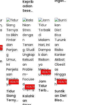
Ingatk
Keprib
ta
ngat
an
adian
un
Tempa
Ketimb
Perem
Seseor
a
t Bisa
ang
puan:
ang
ng
Bikin
Pria,
Janga
Bisa
Kamu
Berikut
n
Diketa
Ketagi
Penjela
Pernah
hui
han HP
sanny
Mau
dari
a
Sama
Cara
Cowok
Dia
Peroko
Berme
LTH
k
dia
Sosial,
Ini
m
Temua
n
j
HEALTH
Peneliti
Jam
HEALTH
HEALTH
Tidur
HEALTH
la
Terbai
Tidur
Suntik
k di
Siang
an Diet
Kalahk
Malam
Ternya
Bisa
an
Hari, Ini
ta Bikin
Turunk