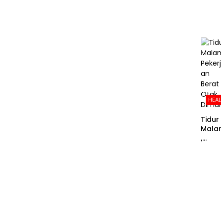
an
Jant
g Bis
Meni
kat
HEA
Tidur
Mala
,
Peker
aan
Berat
Otak
Dimu
i