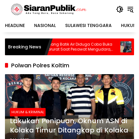
Langsung
ke
konten
HEADLINE
NASIONAL
SULAWESI TENGGARA
HUKUM 
numpang Batik Air Diduga Coba Buka
Pilu, Seorang Ibu Beser
Breaking News
tu Darurat Saat Pesawat Mengudara,
Tewas Terjebak Kebaka
panikan Pecah di Dalam Kabin
Polwan Polres Koltim
HUKUM & KRIMINAL
Lakukan Penipuan, Oknum ASN di
Kolaka Timur Ditangkap di Kolaka