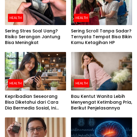
HEALTH
HEALTH
Sering Stres Soal Uang?
Sering Scroll Tanpa Sadar?
Risiko Serangan Jantung
Ternyata Tempat Bisa Bikin
Bisa Meningkat
Kamu Ketagihan HP
HEALTH
HEALTH
Kepribadian Seseorang
Bau Kentut Wanita Lebih
Bisa Diketahui dari Cara
Menyengat Ketimbang Pria,
Dia Bermedia Sosial, Ini
Berikut Penjelasannya
Temuan Peneliti