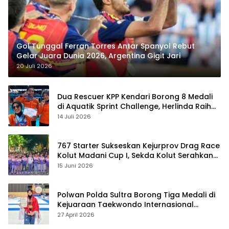
Gol Tunggal Ferran Torres Antar Spanyol Rebut
Gelar Juara Dunia 2026, Argentina Gigit Jari
20 Juli 2026
Dua Rescuer KPP Kendari Borong 8 Medali
di Aquatik Sprint Challenge, Herlinda Raih
Best Swimmer
14 Juli 2026
767 Starter Sukseskan Kejurprov Drag Race
Kolut Madani Cup I, Sekda Kolut Serahkan
Trofi
15 Juni 2026
Polwan Polda Sultra Borong Tiga Medali di
Kejuaraan Taekwondo Internasional
Jepang
27 April 2026