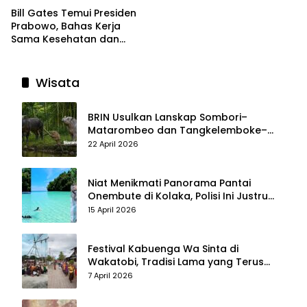
Bill Gates Temui Presiden
Prabowo, Bahas Kerja
Sama Kesehatan dan
Program Makan Bergizi
Gratis
Wisata
BRIN Usulkan Lanskap Sombori–
Matarombeo dan Tangkelemboke–
Mekongga di Sulawesi Tenggara Jadi
22 April 2026
Taman Nasional dan Warisan Dunia
Niat Menikmati Panorama Pantai
Onembute di Kolaka, Polisi Ini Justru
Berakhir Membersihkan Sampah
15 April 2026
Pengunjung
Festival Kabuenga Wa Sinta di
Wakatobi, Tradisi Lama yang Terus
Hidup dan Jadi Daya Tarik Wisata
7 April 2026