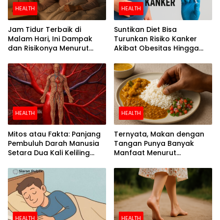
HEALTH
HEALTH
Jam Tidur Terbaik di
Suntikan Diet Bisa
Malam Hari, Ini Dampak
Turunkan Risiko Kanker
dan Risikonya Menurut
Akibat Obesitas Hingga
Riset
Separuh
HEALTH
HEALTH
Mitos atau Fakta: Panjang
Ternyata, Makan dengan
Pembuluh Darah Manusia
Tangan Punya Banyak
Setara Dua Kali Keliling
Manfaat Menurut
Bumi
Penelitian
HEALTH
HEALTH