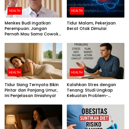
HEALTH
HEALTH
Menkes Budi Ingatkan
Tidur Malam, Pekerjaan
Perempuan: Jangan
Berat Otak Dimulai
Pernah Mau Sama Cowok
Perokok
HEALTH
HEALTH
Tidur Siang Ternyata Bikin
Kalahkan Stres dengan
Pintar dan Panjang Umur,
Tenang: Studi Ungkap
Ini Penjelasan Ilmiahnya!
Kekuatan Problem-
Focused Coping