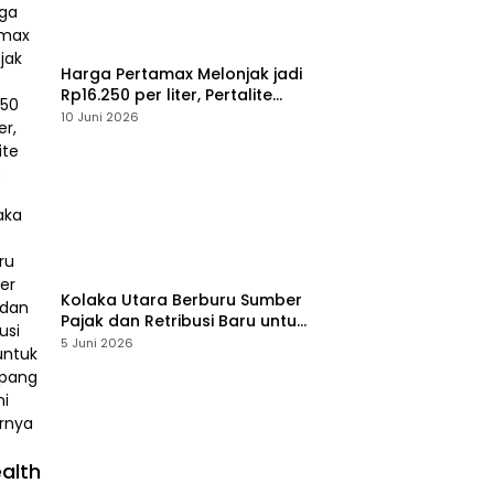
Harga Pertamax Melonjak jadi
Rp16.250 per liter, Pertalite
Tetap
10 Juni 2026
Kolaka Utara Berburu Sumber
Pajak dan Retribusi Baru untuk
Menopang PAD, Ini Daftarnya
5 Juni 2026
alth