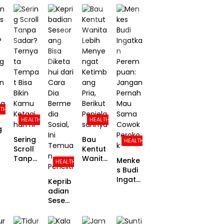
LTH
HEALTH
HEALTH
g
Sering
Bau
HEALTH
Scroll
Kentut
?
Tanpa
Wanita
Menke
HEALTH
Sadar?
Lebih
s Budi
ng
Ternya
Menye
Ingatk
Keprib
ta
ngat
an
adian
un
Tempa
Ketimb
Perem
Seseor
a
t Bisa
ang
puan:
ang
ng
Bikin
Pria,
Janga
Bisa