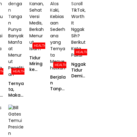
Umur,
Obesit
Studi
ut
Ini
as
Ungka
Riset
Penjela
Hingga
p
san
Separu
Kekuat
Ilmiah
h
an
nya!
Proble
m-
Focuse
HEALTH
d
HEALTH
Copin
Tidur
g
Miring
Nggak
HEALTH
ke
Tidur
LTH
HEALTH
Kanan,
Demi
Berjala
Sehat
Scroll
n
Ternya
Versi
TikTok,
Tanpa
ta,
Medis,
Worth
Alas
:
Makan
Berkah
It
Kaki,
n
denga
Menur
Nggak
Kebias
n
ut
Sih?
aan
u
Tanga
Islam
Berikut
Sederh
n
Kata
ana
h
Punya
Pakar
yang
si
Banya
Ternya
k