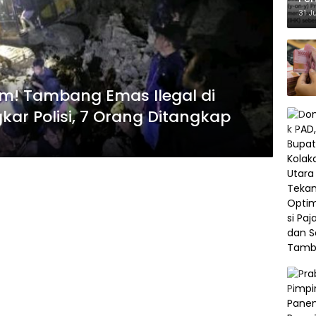
Ke
31 J
m! Tambang Emas Ilegal di
r Polisi, 7 Orang Ditangkap