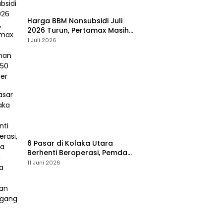
Harga BBM Nonsubsidi Juli
2026 Turun, Pertamax Masih
Bertahan Rp16.250 per Liter
1 Juli 2026
6 Pasar di Kolaka Utara
Berhenti Beroperasi, Pemda
Susun Skema Baru Pulihkan
11 Juni 2026
Perdagangan