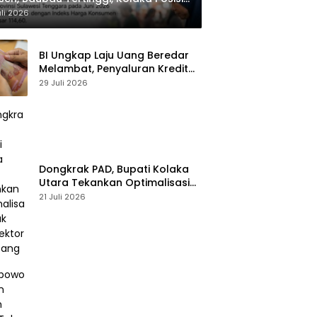
dua
uli 2026
BI Ungkap Laju Uang Beredar
Melambat, Penyaluran Kredit
Perbankan Meningkat
29 Juli 2026
Dongkrak PAD, Bupati Kolaka
Utara Tekankan Optimalisasi
Pajak dan Sektor Tambang
21 Juli 2026