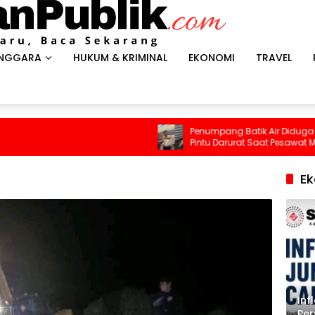
ENGGARA
HUKUM & KRIMINAL
EKONOMI
TRAVEL
Penumpang Batik Air Diduga Coba Buka
Pintu Darurat Saat Pesawat Mengudara,
Kepanikan Pecah di Dalam Kabin
E
Inf
Per