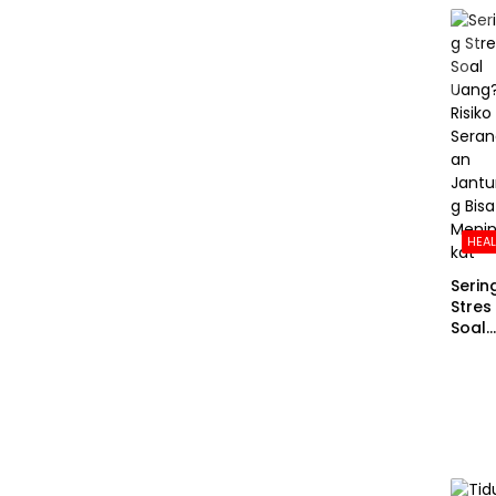
HEA
Serin
Stres
Soal
Uang
Risiko
Sera
an
Jant
g Bis
Meni
kat