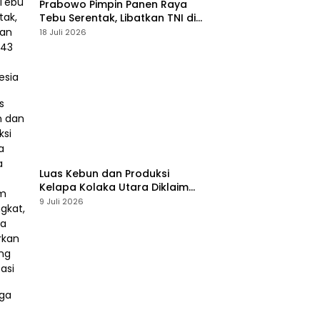
Prabowo Pimpin Panen Raya
Tebu Serentak, Libatkan TNI di
43 Titik Indonesia
18 Juli 2026
Luas Kebun dan Produksi
Kelapa Kolaka Utara Diklaim
Meningkat, Pemda Tawarkan
9 Juli 2026
Peluang Investasi