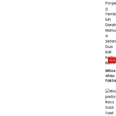
HEA
Mitos
atau
Fakta
Panja
g
Pemb
luh
Dara
Manu
a