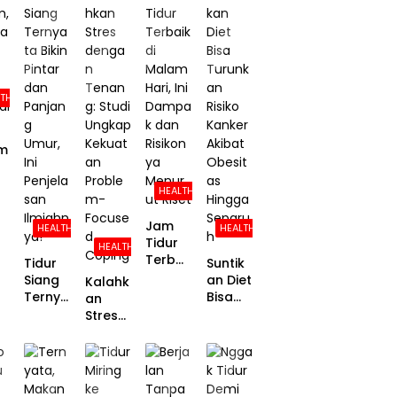
Kamu
Berikut
n
Diketa
Ketagi
Penjela
Pernah
hui
han HP
sanny
Mau
dari
a
Sama
Cara
Cowok
Dia
Peroko
Berme
LTH
k
dia
Sosial,
Ini
m
Temua
n
j
HEALTH
Peneliti
Jam
HEALTH
HEALTH
Tidur
HEALTH
la
Terbai
Tidur
Suntik
k di
Siang
an Diet
Kalahk
Malam
Ternya
Bisa
an
Hari, Ini
ta Bikin
Turunk
Stres
Damp
Pintar
an
denga
ak dan
dan
Risiko
n
Risikon
Panjan
Kanker
Tenan
ya
g
Akibat
g:
Menur