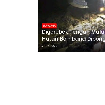
BOMBANA
Digerebek Tengah Mala
Hutan Bombana Dibongka
2 Juni 2025