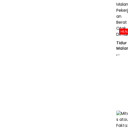
HEA
Tidur
Mala
,
Peker
aan
Berat
Otak
Dimu
i