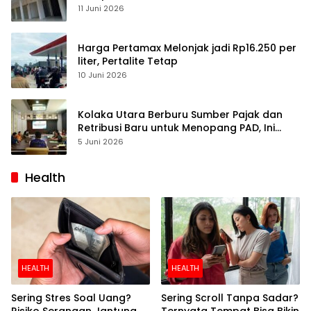
Pulihkan Perdagangan
11 Juni 2026
Harga Pertamax Melonjak jadi Rp16.250 per
liter, Pertalite Tetap
10 Juni 2026
Kolaka Utara Berburu Sumber Pajak dan
Retribusi Baru untuk Menopang PAD, Ini
Daftarnya
5 Juni 2026
Health
HEALTH
HEALTH
Sering Stres Soal Uang?
Sering Scroll Tanpa Sadar?
Risiko Serangan Jantung
Ternyata Tempat Bisa Bikin