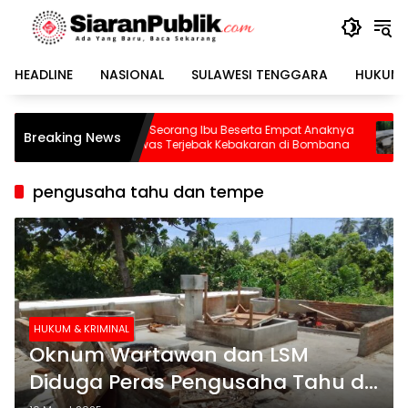
Langsung
ke
konten
HEADLINE
NASIONAL
SULAWESI TENGGARA
HUKUM 
Pilu, Seorang Ibu Beserta Empat Anaknya
Waspada! BMKG Un
Breaking News
Tewas Terjebak Kebakaran di Bombana
Dikepung 13 Sesar 
Sudah Terekam
pengusaha tahu dan tempe
HUKUM & KRIMINAL
Oknum Wartawan dan LSM
Diduga Peras Pengusaha Tahu di