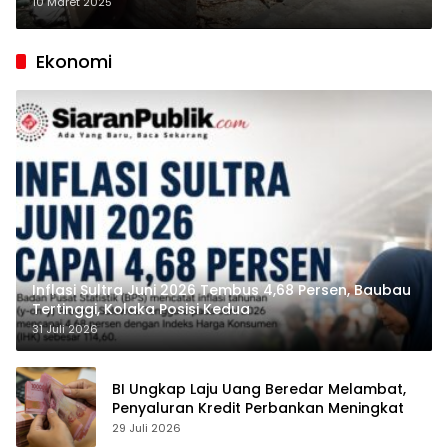
Kolut, Tempat Usaha Diancam
10 Maret 2025
Ditutup Permanen
Ekonomi
Inflasi Sultra Juni 2026 Tembus 4,68 Persen, Baubau
Tertinggi, Kolaka Posisi Kedua
31 Juli 2026
BI Ungkap Laju Uang Beredar Melambat,
Penyaluran Kredit Perbankan Meningkat
29 Juli 2026