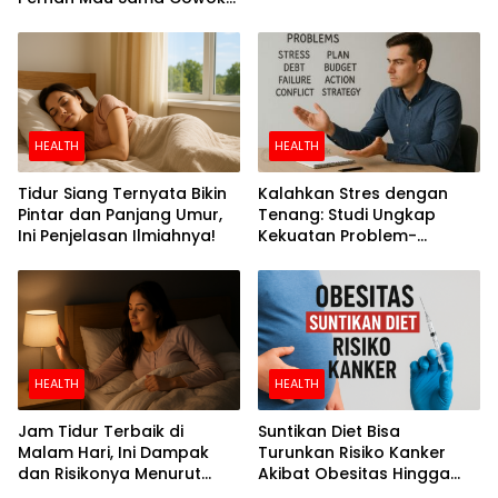
Perokok
HEALTH
HEALTH
Tidur Siang Ternyata Bikin
Kalahkan Stres dengan
Pintar dan Panjang Umur,
Tenang: Studi Ungkap
Ini Penjelasan Ilmiahnya!
Kekuatan Problem-
Focused Coping
HEALTH
HEALTH
Jam Tidur Terbaik di
Suntikan Diet Bisa
Malam Hari, Ini Dampak
Turunkan Risiko Kanker
dan Risikonya Menurut
Akibat Obesitas Hingga
Riset
Separuh