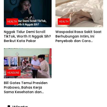
HEALTH
HEALTH
Nggak Tidur Demi Scroll
Waspadai Rasa Sakit Saat
TikTok, Worth It Nggak Sih?
Berhubungan Intim, Ini
Berikut Kata Pakar
Penyebab dan Cara
Mengatasinya
HEADLINE
Bill Gates Temui Presiden
Prabowo, Bahas Kerja
Sama Kesehatan dan
Program Makan Bergizi
Gratis