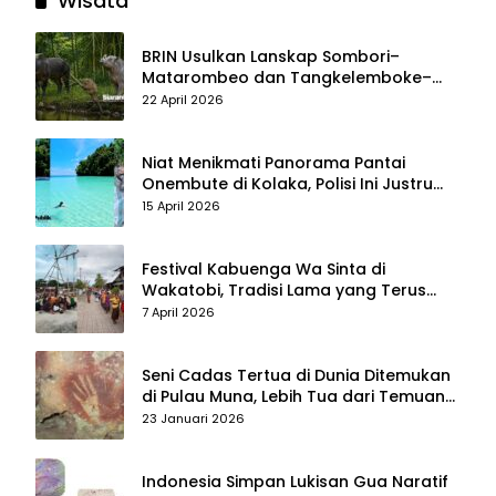
Wisata
BRIN Usulkan Lanskap Sombori–
Matarombeo dan Tangkelemboke–
Mekongga di Sulawesi Tenggara Jadi
22 April 2026
Taman Nasional dan Warisan Dunia
Niat Menikmati Panorama Pantai
Onembute di Kolaka, Polisi Ini Justru
Berakhir Membersihkan Sampah
15 April 2026
Pengunjung
Festival Kabuenga Wa Sinta di
Wakatobi, Tradisi Lama yang Terus
Hidup dan Jadi Daya Tarik Wisata
7 April 2026
Seni Cadas Tertua di Dunia Ditemukan
di Pulau Muna, Lebih Tua dari Temuan
di Maros–Pangkep
23 Januari 2026
Indonesia Simpan Lukisan Gua Naratif