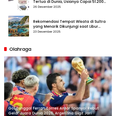
Tertua di Dunia, Usianya Capai 51.200
Tahun
26 Desember 2025
Rekomendasi Tempat Wisata di Sultra
yang Menarik Dikunjungi saat Libur
Tahun Baru 2026
23 Desember 2025
Olahraga
Gol Tunggal Ferran Torres Antar Spanyol Rebut
Gelar Juara Dunia 2026, Argentina Gigit Jari