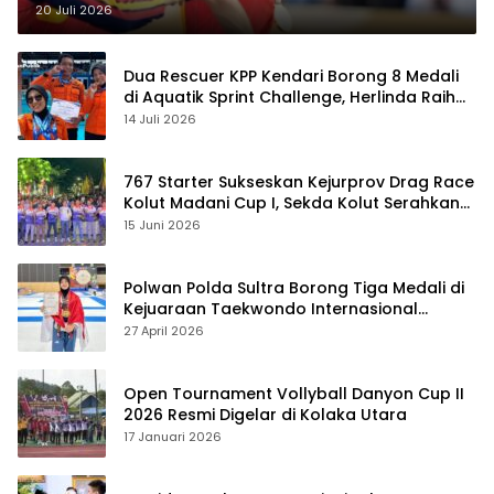
20 Juli 2026
Dua Rescuer KPP Kendari Borong 8 Medali
di Aquatik Sprint Challenge, Herlinda Raih
Best Swimmer
14 Juli 2026
767 Starter Sukseskan Kejurprov Drag Race
Kolut Madani Cup I, Sekda Kolut Serahkan
Trofi
15 Juni 2026
Polwan Polda Sultra Borong Tiga Medali di
Kejuaraan Taekwondo Internasional
Jepang
27 April 2026
Open Tournament Vollyball Danyon Cup II
2026 Resmi Digelar di Kolaka Utara
17 Januari 2026