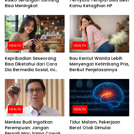
Bisa Meningkat
Kamu Ketagihan HP
HEALTH
HEALTH
Kepribadian Seseorang
Bau Kentut Wanita Lebih
Bisa Diketahui dari Cara
Menyengat Ketimbang Pria,
Dia Bermedia Sosial, Ini
Berikut Penjelasannya
Temuan Peneliti
HEALTH
HEALTH
Menkes Budi Ingatkan
Tidur Malam, Pekerjaan
Perempuan: Jangan
Berat Otak Dimulai
Pernah Mau Sama Cowok