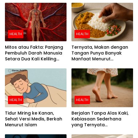
HEALTH
HEALTH
Mitos atau Fakta: Panjang
Ternyata, Makan dengan
Pembuluh Darah Manusia
Tangan Punya Banyak
Setara Dua Kali Keliling
Manfaat Menurut
Bumi
Penelitian
HEALTH
HEALTH
Tidur Miring ke Kanan,
Berjalan Tanpa Alas Kaki,
Sehat Versi Medis, Berkah
Kebiasaan Sederhana
Menurut Islam
yang Ternyata
Menyehatkan