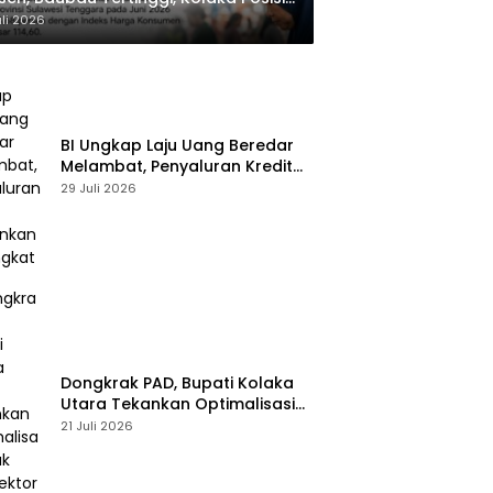
dua
uli 2026
BI Ungkap Laju Uang Beredar
Melambat, Penyaluran Kredit
Perbankan Meningkat
29 Juli 2026
Dongkrak PAD, Bupati Kolaka
Utara Tekankan Optimalisasi
Pajak dan Sektor Tambang
21 Juli 2026