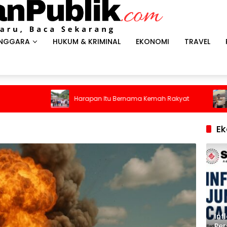
ENGGARA
HUKUM & KRIMINAL
EKONOMI
TRAVEL
Penumpang 
Harapan Itu Bernama Kemah Rakyat
Pintu Daru
Kepanikan 
E
Inf
Per