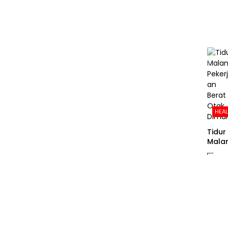
Sera
an
Jant
g Bis
Meni
kat
HEA
Tidur
Mala
,
Peker
aan
Berat
Otak
Dimu
i