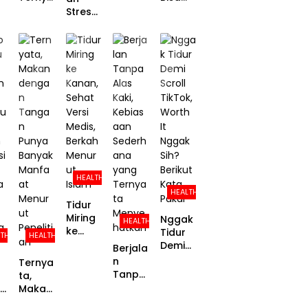
Hari, Ini
ta Bikin
Turunk
Stres
Damp
Pintar
an
denga
ak dan
dan
Risiko
n
Risikon
Panjan
Kanker
Tenan
ya
g
Akibat
g:
Menur
Umur,
Obesit
Studi
ut
Ini
as
Ungka
Riset
Penjela
Hingga
p
san
Separu
Kekuat
Ilmiah
h
an
nya!
Proble
m-
Focuse
HEALTH
d
HEALTH
Copin
Tidur
g
Miring
Nggak
HEALTH
ke
Tidur
LTH
HEALTH
Kanan,
Demi
Berjala
Sehat
Scroll
n
Ternya
Versi
TikTok,
Tanpa
ta,
Medis,
Worth
Alas
:
Makan
Berkah
It
Kaki,
n
denga