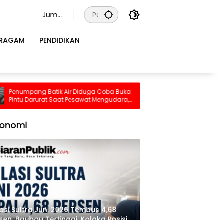
Juma
t, 7
Agust
RAGAM
PENDIDIKAN
us
2026
Batik Air Diduga Coba Buka
Pilu, Seorang Ibu Beserta Empat
rat Saat Pesawat Mengudara,
Tewas Terjebak Kebakaran di 
Pecah di Dalam Kabin
konomi
lasi Sultra Juni 2026 Tembus 4,68
sen, Baubau Tertinggi, Kolaka Posisi