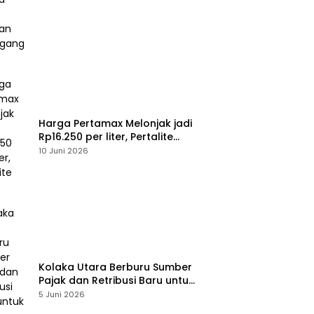
Perdagangan
Harga Pertamax Melonjak jadi
Rp16.250 per liter, Pertalite
Tetap
10 Juni 2026
Kolaka Utara Berburu Sumber
Pajak dan Retribusi Baru untuk
Menopang PAD, Ini Daftarnya
5 Juni 2026