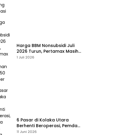
Harga BBM Nonsubsidi Juli
2026 Turun, Pertamax Masih
Bertahan Rp16.250 per Liter
1 Juli 2026
6 Pasar di Kolaka Utara
Berhenti Beroperasi, Pemda
Susun Skema Baru Pulihkan
11 Juni 2026