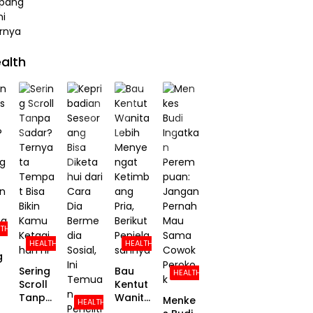
alth
LTH
HEALTH
HEALTH
g
Sering
Bau
HEALTH
Scroll
Kentut
?
Tanpa
Wanita
Menke
HEALTH
Sadar?
Lebih