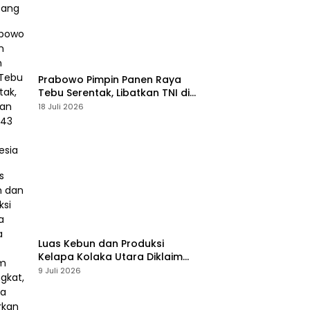
Prabowo Pimpin Panen Raya
Tebu Serentak, Libatkan TNI di
43 Titik Indonesia
18 Juli 2026
Luas Kebun dan Produksi
Kelapa Kolaka Utara Diklaim
Meningkat, Pemda Tawarkan
9 Juli 2026
Peluang Investasi