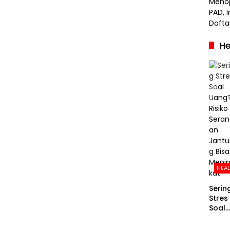
He
HEA
Serin
Stres
Soal
Uang
Risiko