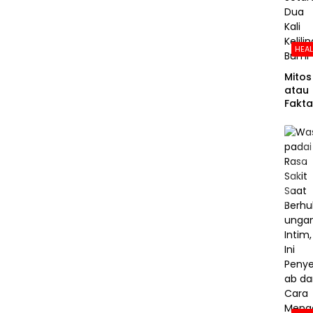
HEA
Mitos
atau
Fakta
Panja
g
Pemb
luh
Dara
Manu
a
Setar
Dua
Kali
Kelili
Bumi