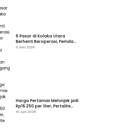
6 Pasar di Kolaka Utara
Berhenti Beroperasi, Pemda
Susun Skema Baru Pulihkan
11 Juni 2026
Perdagangan
Harga Pertamax Melonjak jadi
Rp16.250 per liter, Pertalite
Tetap
10 Juni 2026