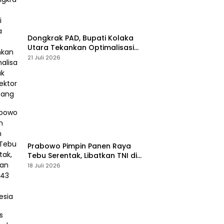
Dongkrak PAD, Bupati Kolaka
Utara Tekankan Optimalisasi
Pajak dan Sektor Tambang
21 Juli 2026
Prabowo Pimpin Panen Raya
Tebu Serentak, Libatkan TNI di
43 Titik Indonesia
18 Juli 2026