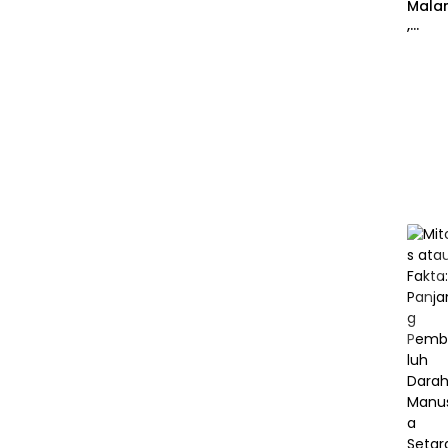
Mala
,
Peker
aan
Berat
Otak
Dimu
i