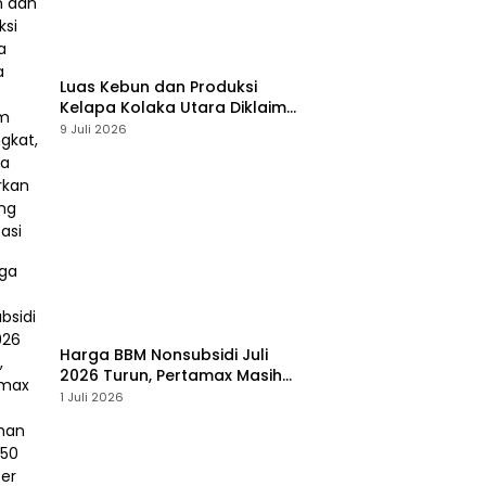
Luas Kebun dan Produksi
Kelapa Kolaka Utara Diklaim
Meningkat, Pemda Tawarkan
9 Juli 2026
Peluang Investasi
Harga BBM Nonsubsidi Juli
2026 Turun, Pertamax Masih
Bertahan Rp16.250 per Liter
1 Juli 2026