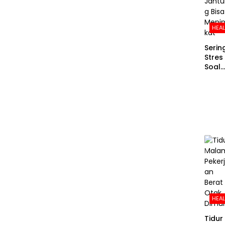
HEA
Serin
Stres
Soal
Uang
Risiko
Sera
an
Jant
g Bis
Meni
kat
HEA
Tidur