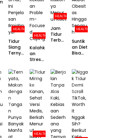
m
Temua
n
j
HEALTH
Peneliti
Jam
HEALTH
HEALTH
Tidur
HEALTH
la
Terbai
Tidur
Suntik
k di
Siang
an Diet
Kalahk
Malam
Ternya
Bisa
an
Hari, Ini
ta Bikin
Turunk
Stres
Damp
Pintar
an
denga
ak dan
dan
Risiko
n
Risikon
Panjan
Kanker
Tenan
ya
g
Akibat
g:
Menur
Umur,
Obesit
Studi
ut
Ini
as
Ungka
Riset
Penjela
Hingga
p
san
Separu
Kekuat
Ilmiah
h
an
nya!
Proble
m-
Focuse
HEALTH
d