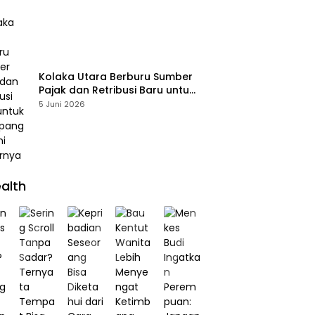
Kolaka Utara Berburu Sumber
Pajak dan Retribusi Baru untuk
Menopang PAD, Ini Daftarnya
5 Juni 2026
alth