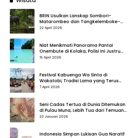
Wisata
BRIN Usulkan Lanskap Sombori–
Matarombeo dan Tangkelemboke–
Mekongga di Sulawesi Tenggara Jadi
22 April 2026
Taman Nasional dan Warisan Dunia
Niat Menikmati Panorama Pantai
Onembute di Kolaka, Polisi Ini Justru
Berakhir Membersihkan Sampah
15 April 2026
Pengunjung
Festival Kabuenga Wa Sinta di
Wakatobi, Tradisi Lama yang Terus
Hidup dan Jadi Daya Tarik Wisata
7 April 2026
Seni Cadas Tertua di Dunia Ditemukan
di Pulau Muna, Lebih Tua dari Temuan
di Maros–Pangkep
23 Januari 2026
Indonesia Simpan Lukisan Gua Naratif