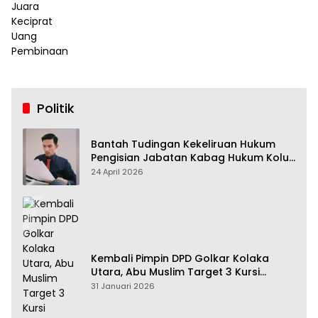
Politik
Bantah Tudingan Kekeliruan Hukum
Pengisian Jabatan Kabag Hukum Kolut,
Tim Advokasi Nilai Menyesatkan
24 April 2026
Kembali Pimpin DPD Golkar Kolaka
Utara, Abu Muslim Target 3 Kursi
Pemilu 2029
31 Januari 2026