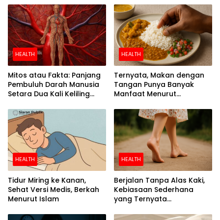
HEALTH
HEALTH
Mitos atau Fakta: Panjang
Ternyata, Makan dengan
Pembuluh Darah Manusia
Tangan Punya Banyak
Setara Dua Kali Keliling
Manfaat Menurut
Bumi
Penelitian
HEALTH
HEALTH
Tidur Miring ke Kanan,
Berjalan Tanpa Alas Kaki,
Sehat Versi Medis, Berkah
Kebiasaan Sederhana
Menurut Islam
yang Ternyata
Menyehatkan