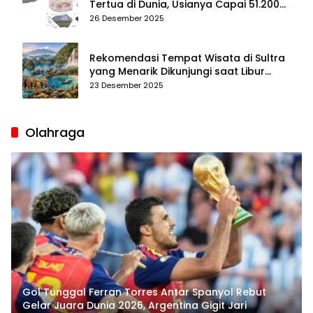
Tertua di Dunia, Usianya Capai 51.200
Tahun
26 Desember 2025
Rekomendasi Tempat Wisata di Sultra
yang Menarik Dikunjungi saat Libur
Tahun Baru 2026
23 Desember 2025
Olahraga
Gol Tunggal Ferran Torres Antar Spanyol Rebut
Gelar Juara Dunia 2026, Argentina Gigit Jari