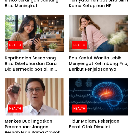
Bisa Meningkat
Kamu Ketagihan HP
HEALTH
HEALTH
Kepribadian Seseorang
Bau Kentut Wanita Lebih
Bisa Diketahui dari Cara
Menyengat Ketimbang Pria,
Dia Bermedia Sosial, Ini
Berikut Penjelasannya
Temuan Peneliti
HEALTH
HEALTH
Menkes Budi Ingatkan
Tidur Malam, Pekerjaan
Perempuan: Jangan
Berat Otak Dimulai
Pernah Mau Sama Cowok