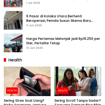
1 Juli 2026
6 Pasar di Kolaka Utara Berhenti
Beroperasi, Pemda Susun Skema Baru
Pulihkan Perdagangan
11 Juni 2026
Harga Pertamax Melonjak jadi Rp16.250 per
liter, Pertalite Tetap
10 Juni 2026
Health
HEALTH
HEALTH
Sering Stres Soal Uang?
Sering Scroll Tanpa Sadar?
Risiko Serangan Jantung
Ternyata Tempat Bisa Bikin