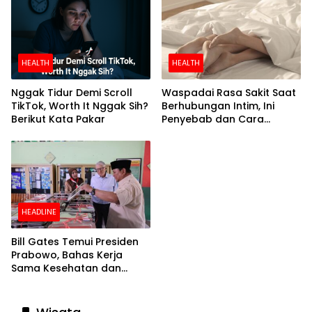
HEALTH
HEALTH
Nggak Tidur Demi Scroll
Waspadai Rasa Sakit Saat
TikTok, Worth It Nggak Sih?
Berhubungan Intim, Ini
Berikut Kata Pakar
Penyebab dan Cara
Mengatasinya
HEADLINE
Bill Gates Temui Presiden
Prabowo, Bahas Kerja
Sama Kesehatan dan
Program Makan Bergizi
Gratis