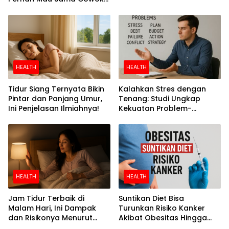
Perokok
HEALTH
HEALTH
Tidur Siang Ternyata Bikin
Kalahkan Stres dengan
Pintar dan Panjang Umur,
Tenang: Studi Ungkap
Ini Penjelasan Ilmiahnya!
Kekuatan Problem-
Focused Coping
HEALTH
HEALTH
Jam Tidur Terbaik di
Suntikan Diet Bisa
Malam Hari, Ini Dampak
Turunkan Risiko Kanker
dan Risikonya Menurut
Akibat Obesitas Hingga
Riset
Separuh