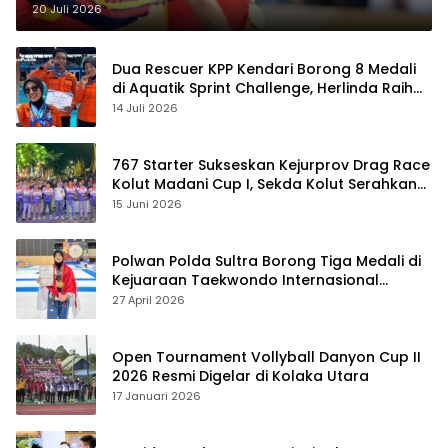
20 Juli 2026
Dua Rescuer KPP Kendari Borong 8 Medali
di Aquatik Sprint Challenge, Herlinda Raih
Best Swimmer
14 Juli 2026
767 Starter Sukseskan Kejurprov Drag Race
Kolut Madani Cup I, Sekda Kolut Serahkan
Trofi
15 Juni 2026
Polwan Polda Sultra Borong Tiga Medali di
Kejuaraan Taekwondo Internasional
Jepang
27 April 2026
Open Tournament Vollyball Danyon Cup II
2026 Resmi Digelar di Kolaka Utara
17 Januari 2026