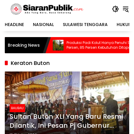
Langsung
ke
konten
HEADLINE
NASIONAL
SULAWESI TENGGARA
HUKUM 
 62
Produksi Padi Kolut Hanya Penuhi 13–15
Dinas 
Breaking News
Bisa
Persen, 85 Persen Kebutuhan Ditopang
Menga
Daerah Tetangga
Kadis
Keraton Buton
BAUBAU
Sultan Buton XLI Yang Baru Resmi
Dilantik, Ini Pesan Pj Gubernur