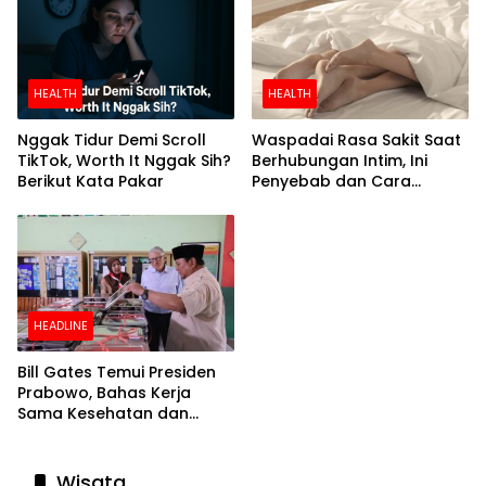
HEALTH
HEALTH
Nggak Tidur Demi Scroll
Waspadai Rasa Sakit Saat
TikTok, Worth It Nggak Sih?
Berhubungan Intim, Ini
Berikut Kata Pakar
Penyebab dan Cara
Mengatasinya
HEADLINE
Bill Gates Temui Presiden
Prabowo, Bahas Kerja
Sama Kesehatan dan
Program Makan Bergizi
Gratis
Wisata