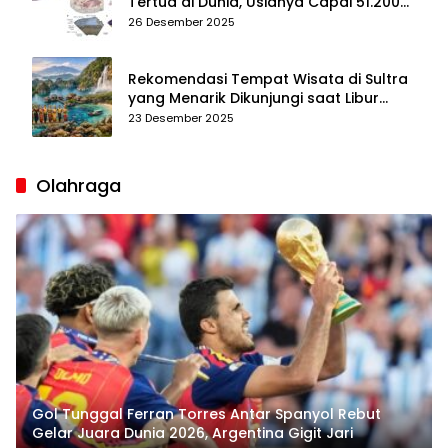
Tertua di Dunia, Usianya Capai 51.200
Tahun
26 Desember 2025
Rekomendasi Tempat Wisata di Sultra
yang Menarik Dikunjungi saat Libur
Tahun Baru 2026
23 Desember 2025
Olahraga
Gol Tunggal Ferran Torres Antar Spanyol Rebut
Gelar Juara Dunia 2026, Argentina Gigit Jari