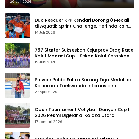
20 Juli 2026
Dua Rescuer KPP Kendari Borong 8 Medali
di Aquatik Sprint Challenge, Herlinda Raih
Best Swimmer
14 Juli 2026
767 Starter Sukseskan Kejurprov Drag Race
Kolut Madani Cup I, Sekda Kolut Serahkan
Trofi
15 Juni 2026
Polwan Polda Sultra Borong Tiga Medali di
Kejuaraan Taekwondo Internasional
Jepang
27 April 2026
Open Tournament Vollyball Danyon Cup II
2026 Resmi Digelar di Kolaka Utara
17 Januari 2026