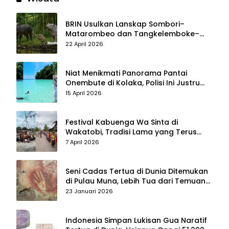
BRIN Usulkan Lanskap Sombori–
Matarombeo dan Tangkelemboke–
Mekongga di Sulawesi Tenggara Jadi
22 April 2026
Taman Nasional dan Warisan Dunia
Niat Menikmati Panorama Pantai
Onembute di Kolaka, Polisi Ini Justru
Berakhir Membersihkan Sampah
15 April 2026
Pengunjung
Festival Kabuenga Wa Sinta di
Wakatobi, Tradisi Lama yang Terus
Hidup dan Jadi Daya Tarik Wisata
7 April 2026
Seni Cadas Tertua di Dunia Ditemukan
di Pulau Muna, Lebih Tua dari Temuan
di Maros–Pangkep
23 Januari 2026
Indonesia Simpan Lukisan Gua Naratif