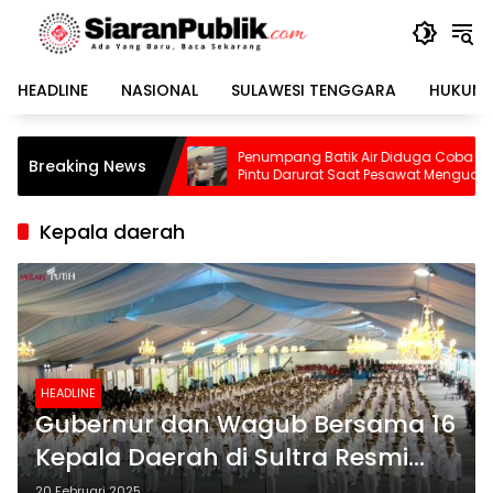
Langsung
ke
konten
HEADLINE
NASIONAL
SULAWESI TENGGARA
HUKUM 
Penumpang Batik Air Diduga Coba Buka
Pilu, 
Breaking News
Pintu Darurat Saat Pesawat Mengudara,
Tewas 
Kepanikan Pecah di Dalam Kabin
Kepala daerah
HEADLINE
Gubernur dan Wagub Bersama 16
Kepala Daerah di Sultra Resmi
Dilantik Presiden
20 Februari 2025