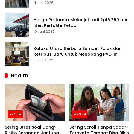
Pulihkan Perdagangan
11 Juni 2026
Harga Pertamax Melonjak jadi Rp16.250 per
liter, Pertalite Tetap
10 Juni 2026
Kolaka Utara Berburu Sumber Pajak dan
Retribusi Baru untuk Menopang PAD, Ini
Daftarnya
5 Juni 2026
Health
HEALTH
HEALTH
Sering Stres Soal Uang?
Sering Scroll Tanpa Sadar?
Risiko Serangan Jantung
Ternyata Tempat Bisa Bikin