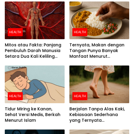
HEALTH
HEALTH
Mitos atau Fakta: Panjang
Ternyata, Makan dengan
Pembuluh Darah Manusia
Tangan Punya Banyak
Setara Dua Kali Keliling
Manfaat Menurut
Bumi
Penelitian
HEALTH
HEALTH
Tidur Miring ke Kanan,
Berjalan Tanpa Alas Kaki,
Sehat Versi Medis, Berkah
Kebiasaan Sederhana
Menurut Islam
yang Ternyata
Menyehatkan