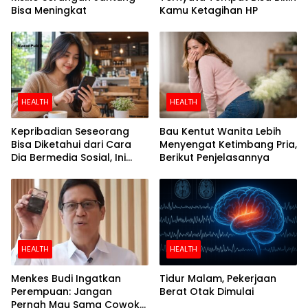
Bisa Meningkat
Kamu Ketagihan HP
HEALTH
HEALTH
Kepribadian Seseorang
Bau Kentut Wanita Lebih
Bisa Diketahui dari Cara
Menyengat Ketimbang Pria,
Dia Bermedia Sosial, Ini
Berikut Penjelasannya
Temuan Peneliti
HEALTH
HEALTH
Menkes Budi Ingatkan
Tidur Malam, Pekerjaan
Perempuan: Jangan
Berat Otak Dimulai
Pernah Mau Sama Cowok