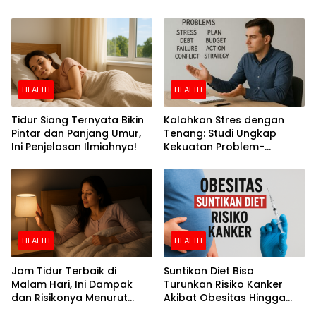
Perokok
HEALTH
HEALTH
Tidur Siang Ternyata Bikin
Kalahkan Stres dengan
Pintar dan Panjang Umur,
Tenang: Studi Ungkap
Ini Penjelasan Ilmiahnya!
Kekuatan Problem-
Focused Coping
HEALTH
HEALTH
Jam Tidur Terbaik di
Suntikan Diet Bisa
Malam Hari, Ini Dampak
Turunkan Risiko Kanker
dan Risikonya Menurut
Akibat Obesitas Hingga
Riset
Separuh