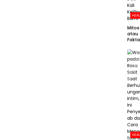
HEA
Mitos
atau
Fakta
Panja
g
Pemb
luh
Dara
Manu
a
Setar
Dua
Kali
Kelili
Bumi
HEA