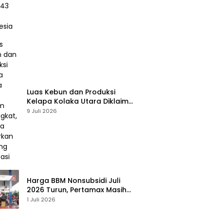
Luas Kebun dan Produksi
Kelapa Kolaka Utara Diklaim
Meningkat, Pemda Tawarkan
9 Juli 2026
Peluang Investasi
Harga BBM Nonsubsidi Juli
2026 Turun, Pertamax Masih
Bertahan Rp16.250 per Liter
1 Juli 2026