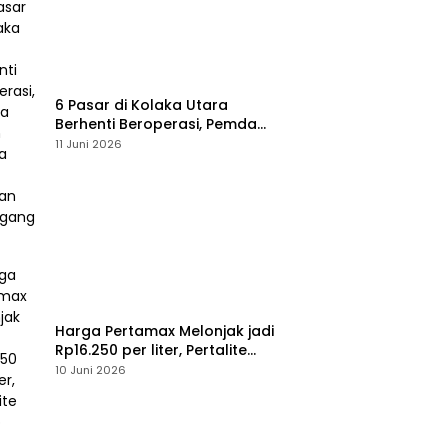
6 Pasar di Kolaka Utara
Berhenti Beroperasi, Pemda
Susun Skema Baru Pulihkan
11 Juni 2026
Perdagangan
Harga Pertamax Melonjak jadi
Rp16.250 per liter, Pertalite
Tetap
10 Juni 2026