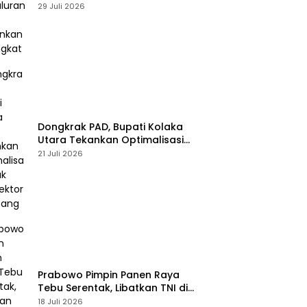
Perbankan Meningkat
29 Juli 2026
Dongkrak PAD, Bupati Kolaka
Utara Tekankan Optimalisasi
Pajak dan Sektor Tambang
21 Juli 2026
Prabowo Pimpin Panen Raya
Tebu Serentak, Libatkan TNI di
43 Titik Indonesia
18 Juli 2026