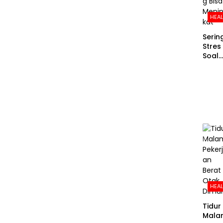
HEA
Serin
Stres
Soal
Uang
Risiko
Sera
an
Jant
g Bis
Meni
kat
HEA
Tidur
Mala