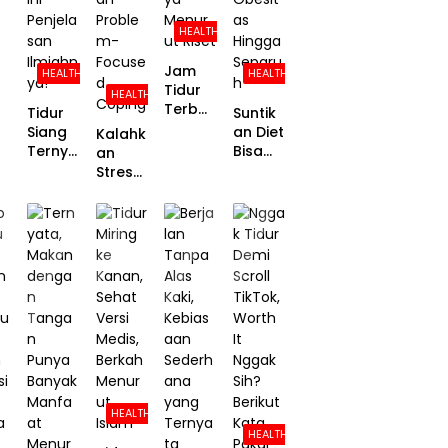
n
j
HEALTH
Peneliti
Jam
HEALTH
HEALTH
Tidur
HEALTH
la
Terbai
Tidur
Suntik
k di
Siang
an Diet
Kalahk
Malam
Ternya
Bisa
an
Hari, Ini
ta Bikin
Turunk
Stres
Damp
Pintar
an
denga
ak dan
dan
Risiko
n
Risikon
Panjan
Kanker
Tenan
ya
g
Akibat
g:
Menur
Umur,
Obesit
Studi
ut
Ini
as
Ungka
Riset
Penjela
Hingga
p
san
Separu
Kekuat
Ilmiah
h
an
nya!
Proble
m-
Focuse
HEALTH
d
HEALTH
Copin