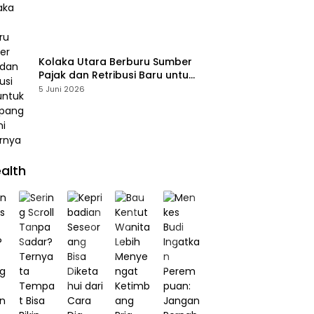
Kolaka Utara Berburu Sumber
Pajak dan Retribusi Baru untuk
Menopang PAD, Ini Daftarnya
5 Juni 2026
alth