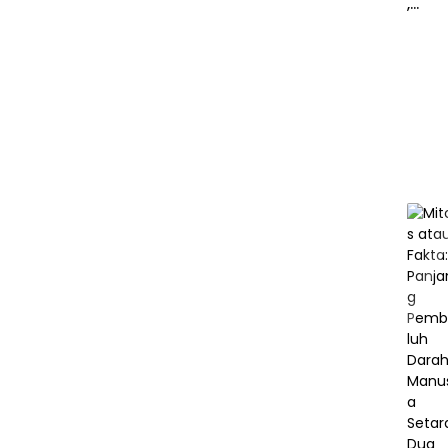
,
Peker
aan
Berat
Otak
Dimu
i