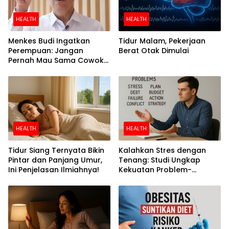
HEALTH
HEALTH
Menkes Budi Ingatkan
Tidur Malam, Pekerjaan
Perempuan: Jangan
Berat Otak Dimulai
Pernah Mau Sama Cowok
Perokok
HEALTH
HEALTH
Tidur Siang Ternyata Bikin
Kalahkan Stres dengan
Pintar dan Panjang Umur,
Tenang: Studi Ungkap
Ini Penjelasan Ilmiahnya!
Kekuatan Problem-
Focused Coping