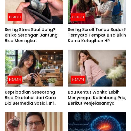
HEALTH
HEALTH
Sering Stres Soal Uang?
Sering Scroll Tanpa Sadar?
Risiko Serangan Jantung
Ternyata Tempat Bisa Bikin
Bisa Meningkat
Kamu Ketagihan HP
HEALTH
HEALTH
Kepribadian Seseorang
Bau Kentut Wanita Lebih
Bisa Diketahui dari Cara
Menyengat Ketimbang Pria,
Dia Bermedia Sosial, Ini
Berikut Penjelasannya
Temuan Peneliti