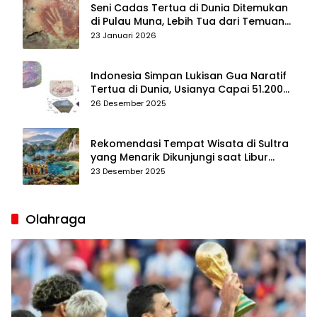
Seni Cadas Tertua di Dunia Ditemukan
di Pulau Muna, Lebih Tua dari Temuan
di Maros–Pangkep
23 Januari 2026
Indonesia Simpan Lukisan Gua Naratif
Tertua di Dunia, Usianya Capai 51.200
Tahun
26 Desember 2025
Rekomendasi Tempat Wisata di Sultra
yang Menarik Dikunjungi saat Libur
Tahun Baru 2026
23 Desember 2025
Olahraga