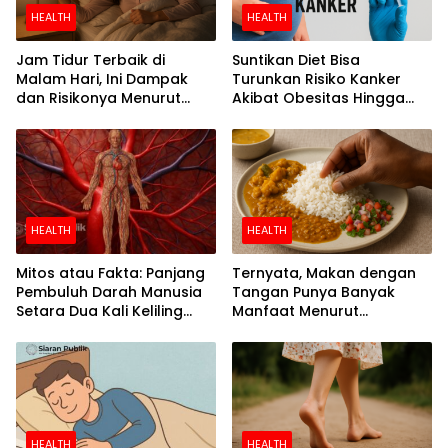
HEALTH
HEALTH
Jam Tidur Terbaik di
Suntikan Diet Bisa
Malam Hari, Ini Dampak
Turunkan Risiko Kanker
dan Risikonya Menurut
Akibat Obesitas Hingga
Riset
Separuh
HEALTH
HEALTH
Mitos atau Fakta: Panjang
Ternyata, Makan dengan
Pembuluh Darah Manusia
Tangan Punya Banyak
Setara Dua Kali Keliling
Manfaat Menurut
Bumi
Penelitian
HEALTH
HEALTH