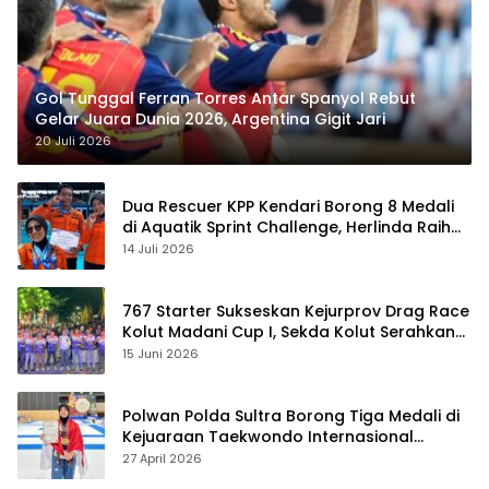
Gol Tunggal Ferran Torres Antar Spanyol Rebut
Gelar Juara Dunia 2026, Argentina Gigit Jari
20 Juli 2026
Dua Rescuer KPP Kendari Borong 8 Medali
di Aquatik Sprint Challenge, Herlinda Raih
Best Swimmer
14 Juli 2026
767 Starter Sukseskan Kejurprov Drag Race
Kolut Madani Cup I, Sekda Kolut Serahkan
Trofi
15 Juni 2026
Polwan Polda Sultra Borong Tiga Medali di
Kejuaraan Taekwondo Internasional
Jepang
27 April 2026