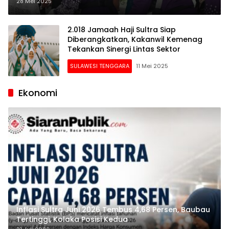
Gubernur Titip Uang Saku
28 Mei 2025
2.018 Jamaah Haji Sultra Siap
Diberangkatkan, Kakanwil Kemenag
Tekankan Sinergi Lintas Sektor
SULAWESI TENGGARA
11 Mei 2025
Ekonomi
Inflasi Sultra Juni 2026 Tembus 4,68 Persen, Baubau
Tertinggi, Kolaka Posisi Kedua