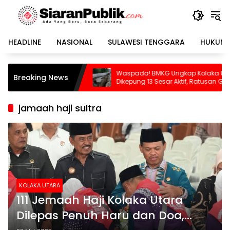
Langsung
ke
konten
HEADLINE
NASIONAL
SULAWESI TENGGARA
HUKUM 
naknya
Waspada! BMKG Ungkap Kolaka Utara
Sek
Breaking News
mbana
Dikepung 13 Sesar Aktif, Ratusan Gempa
Usa
Sudah Terekam
jamaah haji sultra
KOLAKA UTARA
111 Jemaah Haji Kolaka Utara
Dilepas Penuh Haru dan Doa,