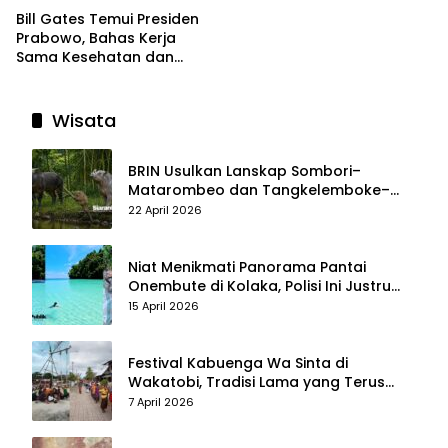
Bill Gates Temui Presiden
Prabowo, Bahas Kerja
Sama Kesehatan dan
Program Makan Bergizi
Gratis
Wisata
BRIN Usulkan Lanskap Sombori–
Matarombeo dan Tangkelemboke–
Mekongga di Sulawesi Tenggara Jadi
22 April 2026
Taman Nasional dan Warisan Dunia
Niat Menikmati Panorama Pantai
Onembute di Kolaka, Polisi Ini Justru
Berakhir Membersihkan Sampah
15 April 2026
Pengunjung
Festival Kabuenga Wa Sinta di
Wakatobi, Tradisi Lama yang Terus
Hidup dan Jadi Daya Tarik Wisata
7 April 2026