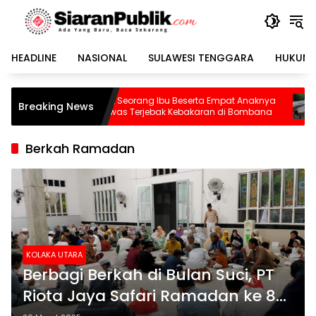
Langsung
ke
konten
HEADLINE
NASIONAL
SULAWESI TENGGARA
HUKUM 
Pilu, Seorang Ibu Beserta Empat Anaknya
Waspada! BMKG Un
Breaking News
Tewas Terjebak Kebakaran di Bombana
Dikepung 13 Sesar 
Sudah Terekam
Berkah Ramadan
KOLAKA UTARA
Berbagi Berkah di Bulan Suci, PT
Riota Jaya Safari Ramadan ke 8