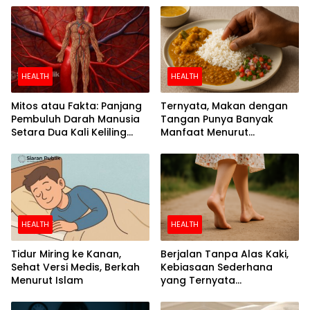
HEALTH
HEALTH
Mitos atau Fakta: Panjang
Ternyata, Makan dengan
Pembuluh Darah Manusia
Tangan Punya Banyak
Setara Dua Kali Keliling
Manfaat Menurut
Bumi
Penelitian
HEALTH
HEALTH
Tidur Miring ke Kanan,
Berjalan Tanpa Alas Kaki,
Sehat Versi Medis, Berkah
Kebiasaan Sederhana
Menurut Islam
yang Ternyata
Menyehatkan