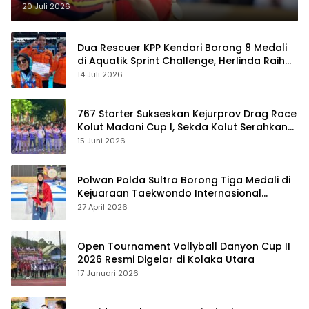
20 Juli 2026
Dua Rescuer KPP Kendari Borong 8 Medali
di Aquatik Sprint Challenge, Herlinda Raih
Best Swimmer
14 Juli 2026
767 Starter Sukseskan Kejurprov Drag Race
Kolut Madani Cup I, Sekda Kolut Serahkan
Trofi
15 Juni 2026
Polwan Polda Sultra Borong Tiga Medali di
Kejuaraan Taekwondo Internasional
Jepang
27 April 2026
Open Tournament Vollyball Danyon Cup II
2026 Resmi Digelar di Kolaka Utara
17 Januari 2026