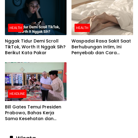
HEALTH
HEALTH
Nggak Tidur Demi Scroll
Waspadai Rasa Sakit Saat
TikTok, Worth It Nggak Sih?
Berhubungan Intim, Ini
Berikut Kata Pakar
Penyebab dan Cara
Mengatasinya
HEADLINE
Bill Gates Temui Presiden
Prabowo, Bahas Kerja
Sama Kesehatan dan
Program Makan Bergizi
Gratis