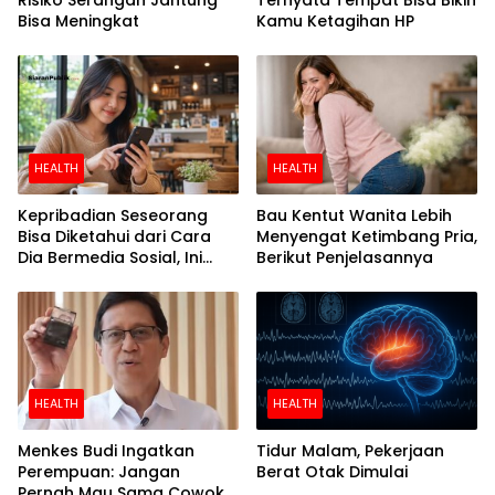
Bisa Meningkat
Kamu Ketagihan HP
HEALTH
HEALTH
Kepribadian Seseorang
Bau Kentut Wanita Lebih
Bisa Diketahui dari Cara
Menyengat Ketimbang Pria,
Dia Bermedia Sosial, Ini
Berikut Penjelasannya
Temuan Peneliti
HEALTH
HEALTH
Menkes Budi Ingatkan
Tidur Malam, Pekerjaan
Perempuan: Jangan
Berat Otak Dimulai
Pernah Mau Sama Cowok