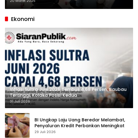
Masjid Lingkar Tambang
20 Maret 2025
Ekonomi
Inflasi Sultra Juni 2026 Tembus 4,68 Persen, Baubau
Tertinggi, Kolaka Posisi Kedua
31 Juli 2026
BI Ungkap Laju Uang Beredar Melambat,
Penyaluran Kredit Perbankan Meningkat
29 Juli 2026