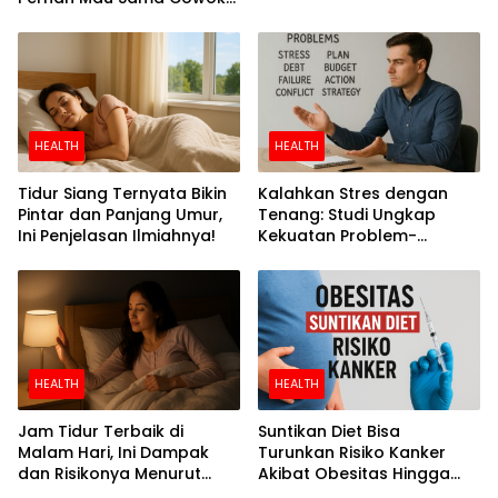
Perokok
HEALTH
HEALTH
Tidur Siang Ternyata Bikin
Kalahkan Stres dengan
Pintar dan Panjang Umur,
Tenang: Studi Ungkap
Ini Penjelasan Ilmiahnya!
Kekuatan Problem-
Focused Coping
HEALTH
HEALTH
Jam Tidur Terbaik di
Suntikan Diet Bisa
Malam Hari, Ini Dampak
Turunkan Risiko Kanker
dan Risikonya Menurut
Akibat Obesitas Hingga
Riset
Separuh