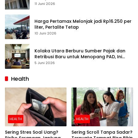
Pulihkan Perdagangan
11 Juni 2026
Harga Pertamax Melonjak jadi Rp16.250 per
liter, Pertalite Tetap
10 Juni 2026
Kolaka Utara Berburu Sumber Pajak dan
Retribusi Baru untuk Menopang PAD, Ini
Daftarnya
5 Juni 2026
Health
HEALTH
HEALTH
Sering Stres Soal Uang?
Sering Scroll Tanpa Sadar?
Risiko Serangan Jantung
Ternyata Tempat Bisa Bikin