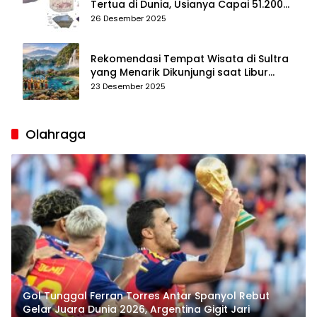
Tertua di Dunia, Usianya Capai 51.200
Tahun
26 Desember 2025
Rekomendasi Tempat Wisata di Sultra
yang Menarik Dikunjungi saat Libur
Tahun Baru 2026
23 Desember 2025
Olahraga
Gol Tunggal Ferran Torres Antar Spanyol Rebut
Gelar Juara Dunia 2026, Argentina Gigit Jari