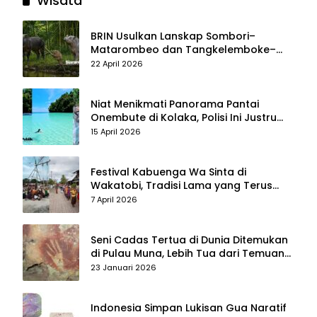
Wisata
BRIN Usulkan Lanskap Sombori–
Matarombeo dan Tangkelemboke–
Mekongga di Sulawesi Tenggara Jadi
22 April 2026
Taman Nasional dan Warisan Dunia
Niat Menikmati Panorama Pantai
Onembute di Kolaka, Polisi Ini Justru
Berakhir Membersihkan Sampah
15 April 2026
Pengunjung
Festival Kabuenga Wa Sinta di
Wakatobi, Tradisi Lama yang Terus
Hidup dan Jadi Daya Tarik Wisata
7 April 2026
Seni Cadas Tertua di Dunia Ditemukan
di Pulau Muna, Lebih Tua dari Temuan
di Maros–Pangkep
23 Januari 2026
Indonesia Simpan Lukisan Gua Naratif